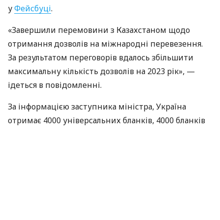
у
Фейсбуці
.
«Завершили перемовини з Казахстаном щодо
отримання дозволів на міжнародні перевезення.
За результатом переговорів вдалось збільшити
максимальну кількість дозволів на 2023 рік», —
ідеться в повідомленні.
За інформацією заступника міністра, Україна
отримає 4000 універсальних бланків, 4000 бланків
для транзитних перевезень та 800 — для
перевезень в/з третіх країн.
Крім того, чинними до 1 лютого 2023 року
залишаються невикористані дозволи 2022 року.
Найєм зауважив, що через велику війну Україна
мусила переорієнтуватися на транспортування