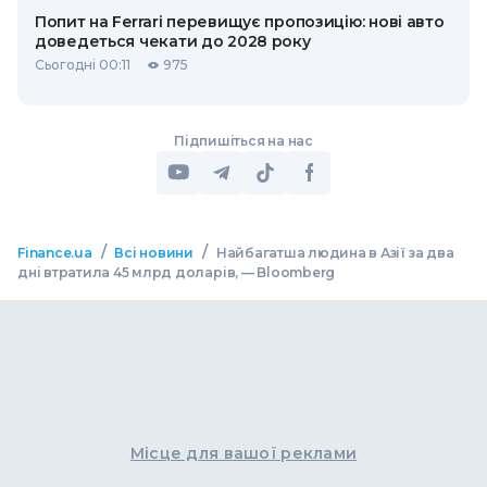
Попит на Ferrari перевищує пропозицію: нові авто
доведеться чекати до 2028 року
Сьогодні 00:11
975
Підпишіться на нас
/
/
Finance.ua
Всі новини
Найбагатша людина в Азії за два
дні втратила 45 млрд доларів, — Bloomberg
Місце для вашої реклами