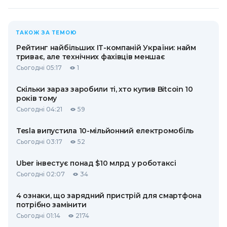
ТАКОЖ ЗА ТЕМОЮ
Рейтинг найбільших ІТ-компаній України: найм
триває, але технічних фахівців меншає
Сьогодні 05:17
1
Скільки зараз заробили ті, хто купив Bitcoin 10
років тому
Сьогодні 04:21
59
Tesla випустила 10-мільйонний електромобіль
Сьогодні 03:17
52
Uber інвестує понад $10 млрд у роботаксі
Сьогодні 02:07
34
4 ознаки, що зарядний пристрій для смартфона
потрібно замінити
Сьогодні 01:14
2174