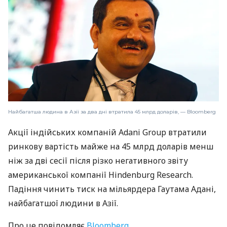
Найбагатша людина в Азії за два дні втратила 45 млрд доларів, — Bloomberg
Акції індійських компаній Adani Group втратили
ринкову вартість майже на 45 млрд доларів менш
ніж за дві сесії після різко негативного звіту
американської компанії Hindenburg Research.
Падіння чинить тиск на мільярдера Гаутама Адані,
найбагатшої людини в Азії.
Про це повідомляє
Bloomberg.