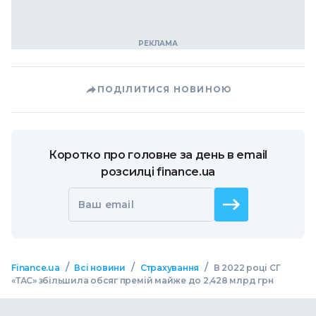
ПОДІЛИТИСЯ НОВИНОЮ
Коротко про головне за день в email
розсилці finance.ua
Ваш email
/
/
/
Finance.ua
Всі новини
Страхування
В 2022 році СГ
«ТАС» збільшила обсяг премій майже до 2,428 млрд грн