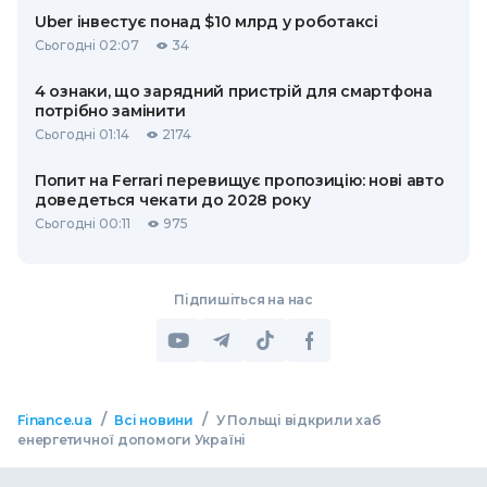
Uber інвестує понад $10 млрд у роботаксі
Сьогодні 02:07
34
4 ознаки, що зарядний пристрій для смартфона
потрібно замінити
Сьогодні 01:14
2174
Попит на Ferrari перевищує пропозицію: нові авто
доведеться чекати до 2028 року
Сьогодні 00:11
975
Підпишіться на нас
/
/
Finance.ua
Всі новини
У Польщі відкрили хаб
енергетичної допомоги Україні