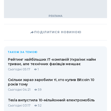
ПОДІЛИТИСЯ НОВИНОЮ
ТАКОЖ ЗА ТЕМОЮ
Рейтинг найбільших ІТ-компаній України: найм
триває, але технічних фахівців меншає
Сьогодні 05:17
1
Скільки зараз заробили ті, хто купив Bitcoin 10
років тому
Сьогодні 04:21
59
Tesla випустила 10-мільйонний електромобіль
Сьогодні 03:17
52