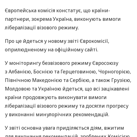
Європейська комісія констатує, що країни-
партнери, зокрема Україна, виконують вимоги
лібералізації візового режиму.
Про це йдеться у новому звіті Єврокомісії,
оприлюдненому на офіційному сайті.
У моніторингу безвізового режиму Євросоюзу
з Албанією, Боснією та Герцеговиною, Чорногорією,
Північною Македонією та Сербією, а також Грузією,
Молдовою та Україною йдеться, що всі зацікавлені
країни продовжують виконувати вимоги
лібералізації візового режиму та досягли прогресу
у виконанні минулорічних рекомендацій.
У звіті основна увага приділяється діям, вжитим
для виконання рекомендацій, зроблених Комісією