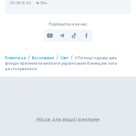
05.08 15:00
554
Підпишіться на нас
/
/
/
Finance.ua
Всі новини
Світ
У Польщі одразу два
фонди припинили виплати українським біженцям: кого
це стосувалося
Місце для вашої реклами