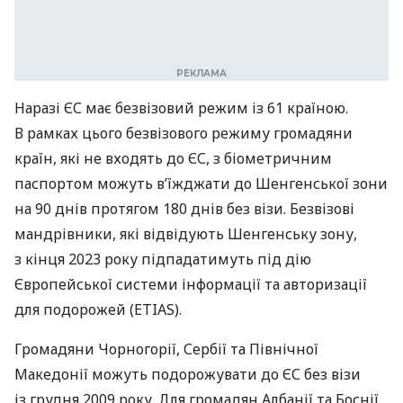
Наразі ЄС має безвізовий режим із 61 країною.
В рамках цього безвізового режиму громадяни
країн, які не входять до ЄС, з біометричним
паспортом можуть в’їжджати до Шенгенської зони
на 90 днів протягом 180 днів без візи. Безвізові
мандрівники, які відвідують Шенгенську зону,
з кінця 2023 року підпадатимуть під дію
Європейської системи інформації та авторизації
для подорожей (ETIAS).
Громадяни Чорногорії, Сербії та Північної
Македонії можуть подорожувати до ЄС без візи
із грудня 2009 року. Для громадян Албанії та Боснії