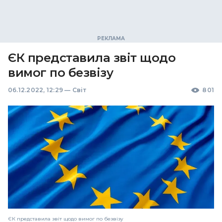
ЄК представила звіт щодо
вимог по безвізу
06.12.2022, 12:29
—
Світ
801
ЄК представила звіт щодо вимог по безвізу