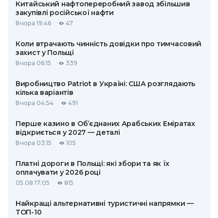
Китайський нафтопереробний завод збільшив
закупівлі російської нафти
Вчора 19:46
47
Коли втрачають чинність довідки про тимчасовий
захист у Польщі
Вчора 06:15
339
Виробництво Patriot в Україні: США розглядають
кілька варіантів
Вчора 04:54
491
Перше казино в Об’єднаних Арабських Еміратах
відкриється у 2027 — деталі
Вчора 03:15
105
Платні дороги в Польщі: які збори та як їх
оплачувати у 2026 році
05.08 17:05
815
Найкращі альтернативні туристичні напрямки —
ТОП-10