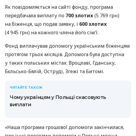
Як повідомляється на сайті фонду, програма
передбачала виплату по
700 злотих
(5 769 грн)
на біженця, що подав заявку, і
600 злотих
(4 945 грн) на кожного члена його сім’ї.
Фонд виплачував допомогу українським біженцям
протягом трьох місяців. Допомога була доступна
у таких польських містах: Вроцлаві, Гданську,
Бєльсько-Бялій, Оструді, Згежі та Битомі.
ЧИТАЙТЕ ТАКОЖ
Чому українцям у Польщі скасовують
виплати
«Наша програма грошової допомоги закінчилася,
про інші програми допомоги у Польщі можна