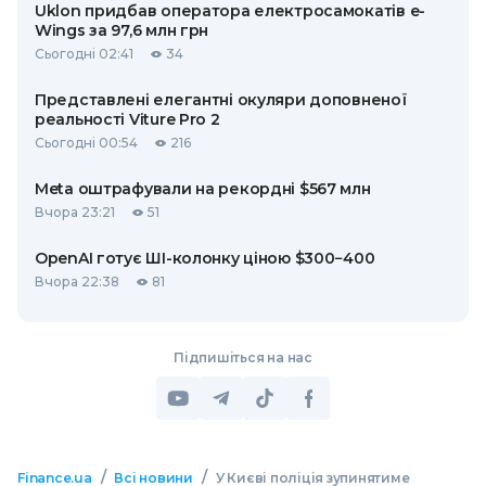
Uklon придбав оператора електросамокатів e-
Wings за 97,6 млн грн
Сьогодні 02:41
34
Представлені елегантні окуляри доповненої
реальності Viture Pro 2
Сьогодні 00:54
216
Meta оштрафували на рекордні $567 млн
Вчора 23:21
51
OpenAI готує ШІ-колонку ціною $300−400
Вчора 22:38
81
Підпишіться на нас
/
/
Finance.ua
Всі новини
У Києві поліція зупинятиме