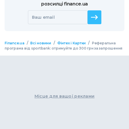
розсилці finance.ua
Ваш email
/
/
/
Finance.ua
Всі новини
Фінтех і Картки
Реферальна
програма від sportbank: отримуйте до 300 грн за запрошення
Місце для вашої реклами