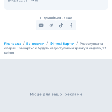
Вчора 22:38
81
Підпишіться на нас
/
/
/
Finance.ua
Всі новини
Фінтех і Картки
Розрахунки та
операції за карткою будуть недоступними зранку в неділю, 23
квітня
Місце для вашої реклами