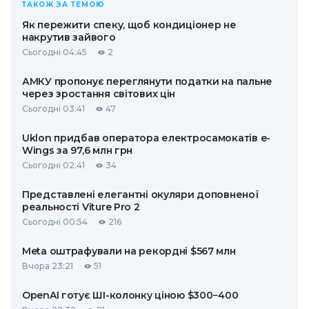
ТАКОЖ ЗА ТЕМОЮ
Як пережити спеку, щоб кондиціонер не
накрутив зайвого
Сьогодні 04:45
2
АМКУ пропонує переглянути податки на пальне
через зростання світових цін
Сьогодні 03:41
47
Uklon придбав оператора електросамокатів e-
Wings за 97,6 млн грн
Сьогодні 02:41
34
Представлені елегантні окуляри доповненої
реальності Viture Pro 2
Сьогодні 00:54
216
Meta оштрафували на рекордні $567 млн
Вчора 23:21
51
OpenAI готує ШІ-колонку ціною $300−400