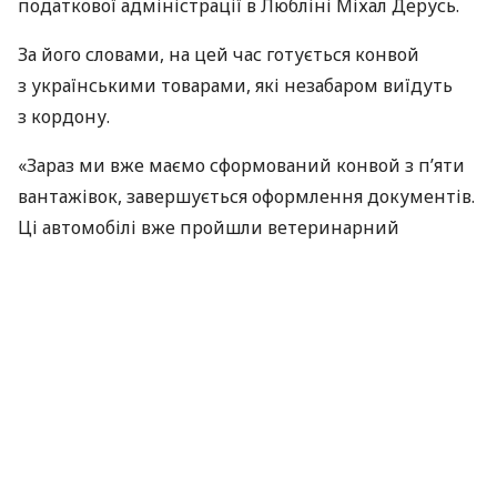
податкової адміністрації в Любліні Міхал Дерусь.
За його словами, на цей час готується конвой
з українськими товарами, які незабаром виїдуть
з кордону.
«Зараз ми вже маємо сформований конвой з п’яти
вантажівок, завершується оформлення документів.
Ці автомобілі вже пройшли ветеринарний
та митний контроль, і зараз на них
встановлюються пломби. Перший конвой повезе
до Нідерландів кукурудзу, м’ясо і яйця», —
повідомив Дерусь.
За матеріалами:
Укрінформ
ПОДІЛИТИСЯ НОВИНОЮ