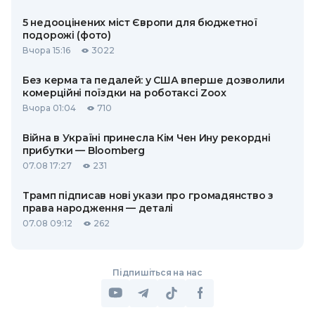
5 недооцінених міст Європи для бюджетної
подорожі (фото)
Вчора 15:16
3022
Без керма та педалей: у США вперше дозволили
комерційні поїздки на роботаксі Zoox
Вчора 01:04
710
Війна в Україні принесла Кім Чен Ину рекордні
прибутки — Bloomberg
07.08 17:27
231
Трамп підписав нові укази про громадянство з
права народження — деталі
07.08 09:12
262
Підпишіться на нас