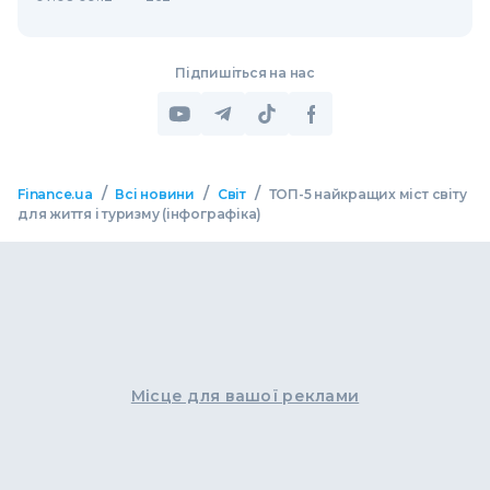
Підпишіться на нас
/
/
/
Finance.ua
Всі новини
Світ
ТОП-5 найкращих міст світу
для життя і туризму (інфографіка)
Місце для вашої реклами