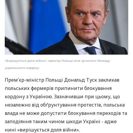
«Вирішується доля війни»: прем'єр Польщі хоче зупинити блокаду
українського кордону
Прем'єр-міністр Польщі Дональд Туск закликав
польських фермерів припинити блокування
кордону з Україною. Зазначивши при цьому, що
незалежно від обґрунтування протестів, польська
влада не може допустити блокування переходів та
заподіяння таким чином шкоди Україні - адже
нині «вирішується доля війни».