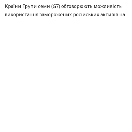
Країни Групи семи (G7) обговорюють можливість
використання заморожених російських активів на
суму майже 300 мільярдів доларів як застави для
надання кредитів Україні.
Про це заявив виконавчий віцепрезидент
Єврокомісії Валдіс Домбровскіс,
передає
Reuters.
За словами Домбровскіса, розглядаються різні
варіанти і тривають дискусії. Він висловив надію,
що Європейський Союз найближчими місяцями
схвалить окрему процедуру щодо використання
прибутків або відсотків, отриманих від активів рф,
для допомоги Україні.
ЧИТАЙТЕ ТАКОЖ
Глава Європейського центробанку