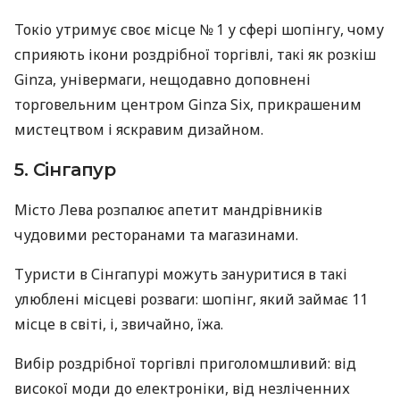
Токіо утримує своє місце № 1 у сфері шопінгу, чому
сприяють ікони роздрібної торгівлі, такі як розкіш
Ginza, універмаги, нещодавно доповнені
торговельним центром Ginza Six, прикрашеним
мистецтвом і яскравим дизайном.
5. Сінгапур
Місто Лева розпалює апетит мандрівників
чудовими ресторанами та магазинами.
Туристи в Сінгапурі можуть зануритися в такі
улюблені місцеві розваги: шопінг, який займає 11
місце в світі, і, звичайно, їжа.
Вибір роздрібної торгівлі приголомшливий: від
високої моди до електроніки, від незліченних