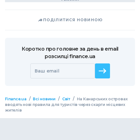
ПОДІЛИТИСЯ НОВИНОЮ
Коротко про головне за день в email
розсилці finance.ua
Ваш email
/
/
/
Finance.ua
Всі новини
Світ
На Канарських островах
вводять нові правила для туристів через скарги місцевих
жителів