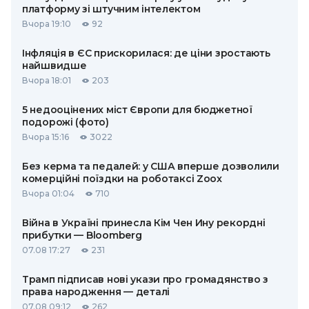
платформу зі штучним інтелектом
Вчора 19:10
92
Інфляція в ЄС прискорилася: де ціни зростають
найшвидше
Вчора 18:01
203
5 недооцінених міст Європи для бюджетної
подорожі (фото)
Вчора 15:16
3022
Без керма та педалей: у США вперше дозволили
комерційні поїздки на роботаксі Zoox
Вчора 01:04
710
Війна в Україні принесла Кім Чен Ину рекордні
прибутки — Bloomberg
07.08 17:27
231
Трамп підписав нові укази про громадянство з
права народження — деталі
07.08 09:12
262