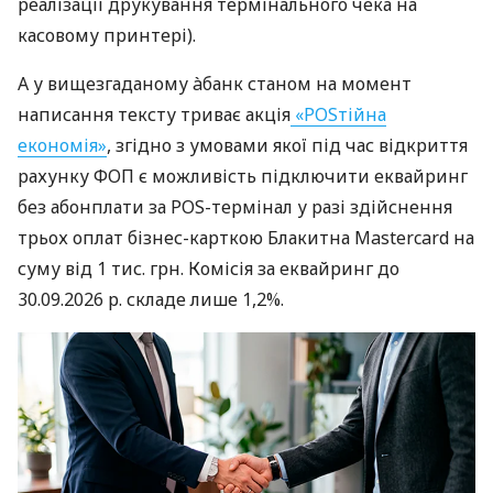
реалізації друкування термінального чека на
касовому принтері).
А у вищезгаданому àбанк станом на момент
написання тексту триває акція
«POSтійна
економія»
, згідно з умовами якої під час відкриття
рахунку ФОП є можливість підключити еквайринг
без абонплати за POS-термінал у разі здійснення
трьох оплат бізнес-карткою Блакитна Mastercard на
суму від 1 тис. грн. Комісія за еквайринг до
30.09.2026 р. складе лише 1,2%.