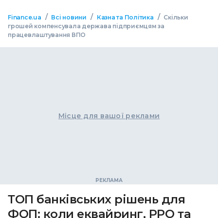
/
/
/
Finance.ua
Всі новини
Казна та Політика
Скільки
грошей компенсувала держава підприємцям за
працевлаштування ВПО
Місце для вашої реклами
ТОП банківських рішень для
ФОП: коли еквайринг, РРО та