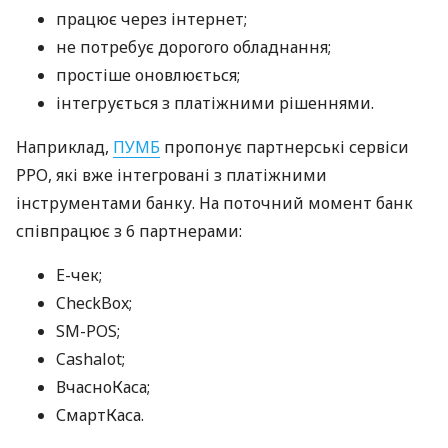
працює через інтернет;
не потребує дорогого обладнання;
простіше оновлюється;
інтегрується з платіжними рішеннями.
Наприклад,
ПУМБ
пропонує партнерські сервіси
РРО, які вже інтегровані з платіжними
інструментами банку. На поточний момент банк
співпрацює з 6 партнерами:
E-чек;
CheckBox;
SM-POS;
Cashalot;
ВчасноКаса;
СмартКаса.