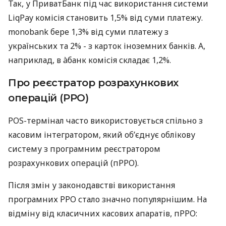
Так, у ПриватБанк під час використання системи
LiqPay комісія становить 1,5% від суми платежу.
monobank бере 1,3% від суми платежу з
українських та 2% - з карток іноземних банків. А,
наприклад, в àбанк комісія складає 1,2%.
Про реєстратор розрахункових
операцій (РРО)
POS-термінал часто використовується спільно з
касовим інтегратором, який об’єднує облікову
систему з програмним реєстратором
розрахункових операцій (пРРО).
Після змін у законодавстві використання
програмних РРО стало значно популярнішим. На
відміну від класичних касових апаратів, пРРО: