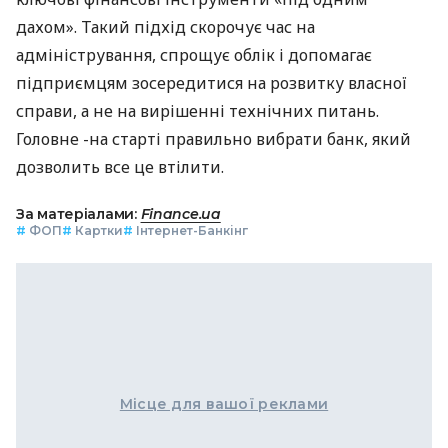
дахом». Такий підхід скорочує час на
адміністрування, спрощує облік і допомагає
підприємцям зосередитися на розвитку власної
справи, а не на вирішенні технічних питань.
Головне -на старті правильно вибрати банк, який
дозволить все це втілити.
За матеріалами:
Finance.ua
#
ФОП
#
Картки
#
Інтернет-Банкінг
Місце для вашої реклами