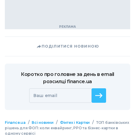
ПОДІЛИТИСЯ НОВИНОЮ
Коротко про головне за день в email
розсилці finance.ua
Ваш email
/
/
/
Finance.ua
Всі новини
Фінтех і Картки
ТОП банківських
рішень для ФОП: коли еквайринг, РРО та бізнес-картки в
одному сервісі