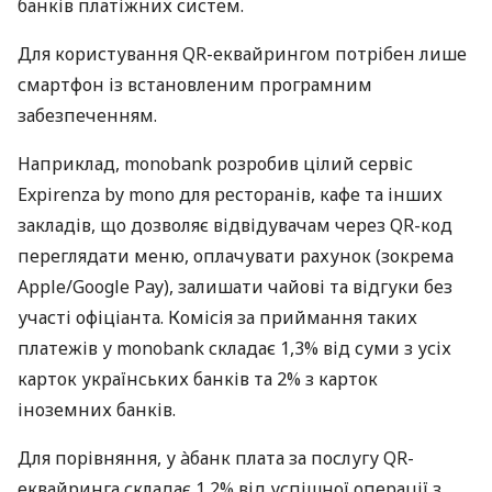
банків платіжних систем.
Для користування QR-еквайрингом потрібен лише
смартфон із встановленим програмним
забезпеченням.
Наприклад, monobank розробив цілий сервіс
Expirenza by mono для ресторанів, кафе та інших
закладів, що дозволяє відвідувачам через QR-код
переглядати меню, оплачувати рахунок (зокрема
Apple/Google Pay), залишати чайові та відгуки без
участі офіціанта. Комісія за приймання таких
платежів у monobank складає 1,3% від суми з усіх
карток українських банків та 2% з карток
іноземних банків.
Для порівняння, у àбанк плата за послугу QR-
еквайринга складає 1,2% від успішної операції з