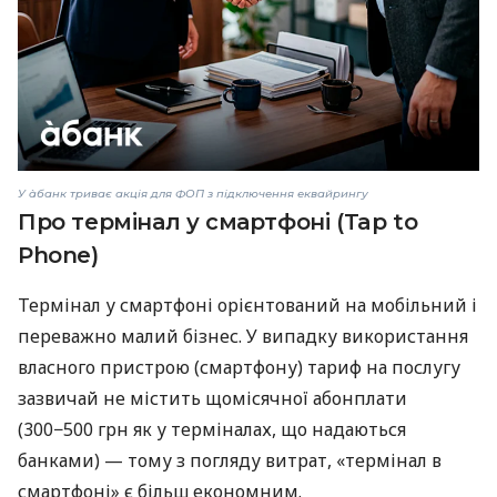
У àбанк триває акція для ФОП з підключення еквайрингу
Про термінал у смартфоні (Tap to
Phone)
Термінал у смартфоні орієнтований на мобільний і
переважно малий бізнес. У випадку використання
власного пристрою (смартфону) тариф на послугу
зазвичай не містить щомісячної абонплати
(300−500 грн як у терміналах, що надаються
банками) — тому з погляду витрат, «термінал в
смартфоні» є більш економним.