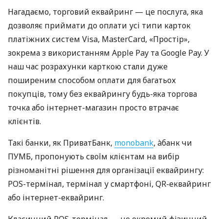
Нагадаємо, торговий еквайринг — це послуга, яка
дозволяє приймати до оплати усі типи карток
платіжних систем Visa, MasterCard, «Простір»,
зокрема з використанням Apple Pay та Google Pay. У
наш час розрахунки карткою стали дуже
поширеним способом оплати для багатьох
покупців, тому без еквайрингу будь-яка торгова
точка або інтернет-магазин просто втрачає
клієнтів.
Такі банки, як ПриватБанк,
monobank
, àбанк чи
ПУМБ, пропонують своїм клієнтам на вибір
різноманітні рішення для організації еквайрингу:
POS-термінал, термінал у смартфоні, QR-еквайринг
або інтернет-еквайринг.
Класичний POS-термінал — це окремий фізичний