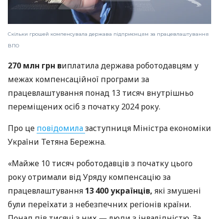
Скільки грошей компенсувала держава підприємцям за працевлаштування
ВПО
270 млн грн в
иплатила держава роботодавцям у
межах компенсаційної програми за
працевлаштування понад 13 тисяч внутрішньо
переміщених осіб з початку 2024 року.
Про це
повідомила
заступниця Міністра економіки
України Тетяна Бережна.
«Майже 10 тисяч роботодавців з початку цього
року отримали від Уряду компенсацію за
працевлаштування
13 400 українців,
які змушені
були переїхати з небезпечних регіонів країни.
Понад пів тисячі з них — люди з інвалідністю. За