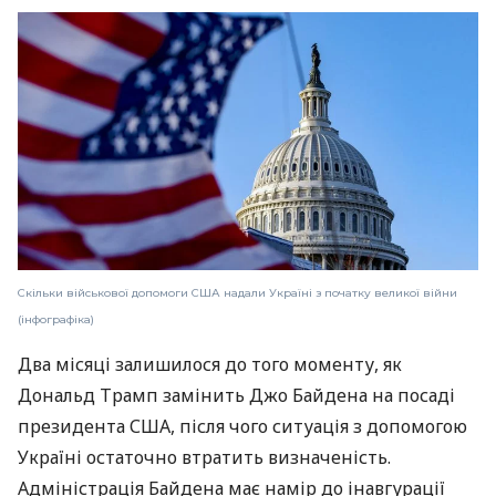
Скільки військової допомоги США надали Україні з початку великої війни
(інфографіка)
Два місяці залишилося до того моменту, як
Дональд Трамп замінить Джо Байдена на посаді
президента США, після чого ситуація з допомогою
Україні остаточно втратить визначеність.
Адміністрація Байдена має намір до інавгурації