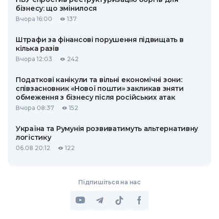
бізнесу: що змінилося
Вчора 16:00
137
Штрафи за фінансові порушення підвищать в
кілька разів
Вчора 12:03
242
Податкові канікули та вільні економічні зони:
співзасновник «Нової пошти» закликав зняти
обмеження з бізнесу після російських атак
Вчора 08:37
152
Україна та Румунія розвиватимуть альтернативну
логістику
06.08 20:12
122
Підпишіться на нас