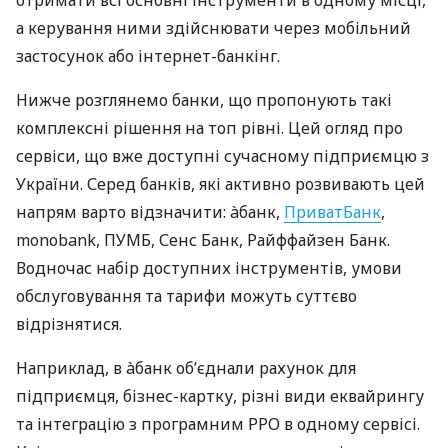
отримати всі основні інструменти в одному місці,
а керування ними здійснювати через мобільний
застосунок або інтернет-банкінг.
Нижче розглянемо банки, що пропонують такі
комплексні рішення на топ рівні. Цей огляд про
сервіси, що вже доступні сучасному підприємцю з
України. Серед банків, які активно розвивають цей
напрям варто відзначити: àбанк,
ПриватБанк
,
monobank, ПУМБ, Сенс Банк, Райффайзен Банк.
Водночас набір доступних інструментів, умови
обслуговування та тарифи можуть суттєво
відрізнятися.
Наприклад, в àбанк об’єднали рахунок для
підприємця, бізнес-картку, різні види еквайрингу
та інтеграцію з програмним РРО в одному сервісі.