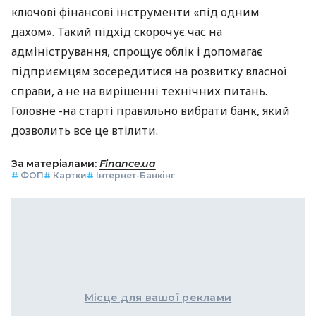
ключові фінансові інструменти «під одним
дахом». Такий підхід скорочує час на
адміністрування, спрощує облік і допомагає
підприємцям зосередитися на розвитку власної
справи, а не на вирішенні технічних питань.
Головне -на старті правильно вибрати банк, який
дозволить все це втілити.
За матеріалами:
Finance.ua
#
ФОП
#
Картки
#
Інтернет-Банкінг
Місце для вашої реклами