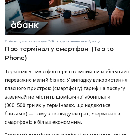
У àбанк триває акція для ФОП з підключення еквайрингу
Про термінал у смартфоні (Tap to
Phone)
Термінал у смартфоні орієнтований на мобільний і
переважно малий бізнес. У випадку використання
власного пристрою (смартфону) тариф на послугу
зазвичай не містить щомісячної абонплати
(300−500 грн як у терміналах, що надаються
банками) — тому з погляду витрат, «термінал в
смартфоні» є більш економним.