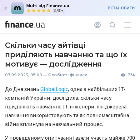
Multi від Finance.ua
ВСТАНОВИТИ
(8,9K+)
Скільки часу айтівці
приділяють навчанню та що їх
мотивує — дослідження
07.09.2023, 05:00
—
Особисті фінанси
754
До Дня знань
GlobalLogic
, одна з найбільших IT-
компаній України, дослідила, скільки часу
приділяють навчанню IT-інженери, які джерела
навчання використовують та як повномасштабна
війна вплинула на навчальний процес.
У проведеному опитуванні взяли участь майже 700