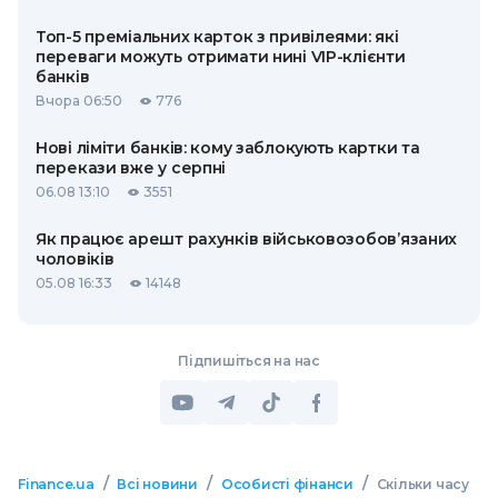
Топ-5 преміальних карток з привілеями: які
переваги можуть отримати нині VIP-клієнти
банків
Вчора 06:50
776
Нові ліміти банків: кому заблокують картки та
перекази вже у серпні
06.08 13:10
3551
Як працює арешт рахунків військовозобов’язаних
чоловіків
05.08 16:33
14148
Підпишіться на нас
/
/
/
Finance.ua
Всі новини
Особисті фінанси
Скільки часу