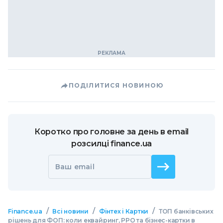
ПОДІЛИТИСЯ НОВИНОЮ
Коротко про головне за день в email
розсилці finance.ua
Ваш email
/
/
/
Finance.ua
Всі новини
Фінтех і Картки
ТОП банківських
рішень для ФОП: коли еквайринг, РРО та бізнес-картки в