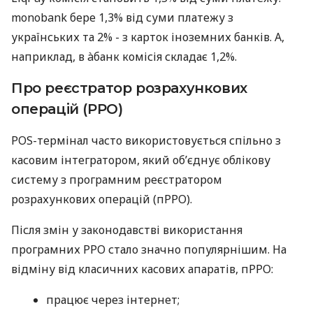
monobank бере 1,3% від суми платежу з
українських та 2% - з карток іноземних банків. А,
наприклад, в àбанк комісія складає 1,2%.
Про реєстратор розрахункових
операцій (РРО)
POS-термінал часто використовується спільно з
касовим інтегратором, який об’єднує облікову
систему з програмним реєстратором
розрахункових операцій (пРРО).
Після змін у законодавстві використання
програмних РРО стало значно популярнішим. На
відміну від класичних касових апаратів, пРРО:
працює через інтернет;