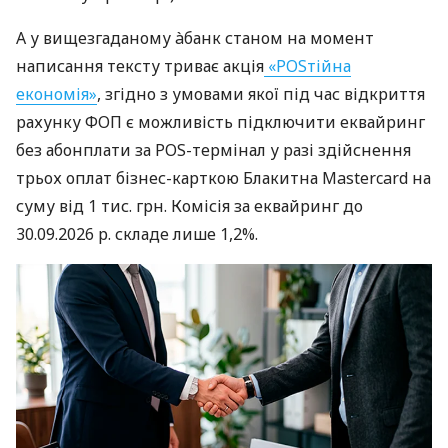
А у вищезгаданому àбанк станом на момент
написання тексту триває акція
«POSтійна
економія»
, згідно з умовами якої під час відкриття
рахунку ФОП є можливість підключити еквайринг
без абонплати за POS-термінал у разі здійснення
трьох оплат бізнес-карткою Блакитна Mastercard на
суму від 1 тис. грн. Комісія за еквайринг до
30.09.2026 р. складе лише 1,2%.