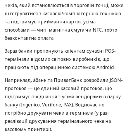
чеків, який встановлюється в торговій точці, може
інтегруватися з касовою/комп'ютерною технікою
та підтримує приймання карток усіма
способами — чип, магнітна смуга чи NFC, тобто
безконтактна оплата.
Зараз банки пропонують клієнтам сучасні POS-
термінали відомих світових виробників, що
працюють під операційною системою Android.
Наприклад, àбанк та ПриватБанк розробили JSON-
протокол — це єдиний касовий протокол, що
підтримує поєднання з усіма вендорами в парку
банку (Ingenico, Verifone, PAX). Водночас не
потрібно друкувати чеки з термінала (у разі
реалізації друкування термінального чека на
касовому принтері).