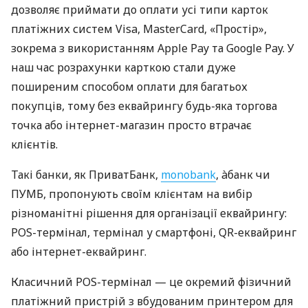
дозволяє приймати до оплати усі типи карток
платіжних систем Visa, MasterCard, «Простір»,
зокрема з використанням Apple Pay та Google Pay. У
наш час розрахунки карткою стали дуже
поширеним способом оплати для багатьох
покупців, тому без еквайрингу будь-яка торгова
точка або інтернет-магазин просто втрачає
клієнтів.
Такі банки, як ПриватБанк,
monobank
, àбанк чи
ПУМБ, пропонують своїм клієнтам на вибір
різноманітні рішення для організації еквайрингу:
POS-термінал, термінал у смартфоні, QR-еквайринг
або інтернет-еквайринг.
Класичний POS-термінал — це окремий фізичний
платіжний пристрій з вбудованим принтером для