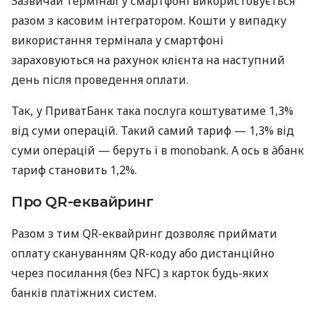
Зазвичай термінал у смартфоні використовується
разом з касовим інтегратором. Кошти у випадку
використання термінала у смартфоні
зараховуються на рахунок клієнта на наступний
день після проведення оплати.
Так, у ПриватБанк така послуга коштуватиме 1,3%
від суми операцій. Такий самий тариф — 1,3% від
суми операцій — беруть і в monobank. А ось в àбанк
тариф становить 1,2%.
Про QR-еквайринг
Разом з тим QR-еквайринг дозволяє приймати
оплату скануванням QR-коду або дистанційно
через посилання (без NFC) з карток будь-яких
банків платіжних систем.