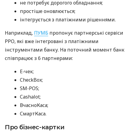
не потребує дорогого обладнання;
простіше оновлюється;
інтегрується з платіжними рішеннями.
Наприклад,
ПУМБ
пропонує партнерські сервіси
РРО, які вже інтегровані з платіжними
інструментами банку. На поточний момент банк
співпрацює з 6 партнерами:
E-чек;
CheckBox;
SM-POS;
Cashalot;
ВчасноКаса;
СмартКаса.
Про бізнес-картки