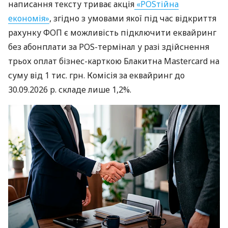
написання тексту триває акція
«POSтійна
економія»
, згідно з умовами якої під час відкриття
рахунку ФОП є можливість підключити еквайринг
без абонплати за POS-термінал у разі здійснення
трьох оплат бізнес-карткою Блакитна Mastercard на
суму від 1 тис. грн. Комісія за еквайринг до
30.09.2026 р. складе лише 1,2%.