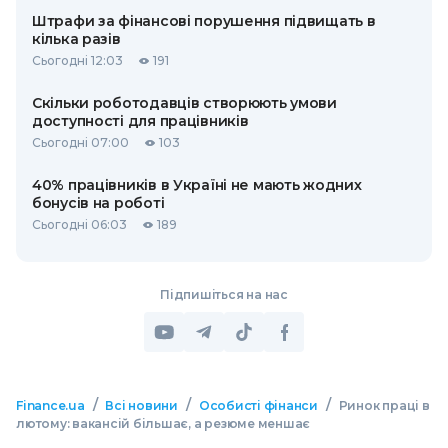
Штрафи за фінансові порушення підвищать в
кілька разів
Сьогодні 12:03
191
Скільки роботодавців створюють умови
доступності для працівників
Сьогодні 07:00
103
40% працівників в Україні не мають жодних
бонусів на роботі
Сьогодні 06:03
189
Підпишіться на нас
/
/
/
Finance.ua
Всі новини
Особисті фінанси
Ринок праці в
лютому: вакансій більшає, а резюме меншає