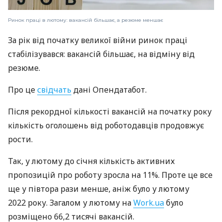
Ринок праці в лютому: вакансій більшає, а резюме меншає
За рік від початку великої війни ринок праці
стабілізувався: вакансій більшає, на відміну від
резюме.
Про це
свідчать
дані Опендатабот.
Після рекордної кількості вакансій на початку року
кількість оголошень від роботодавців продовжує
рости.
Так, у лютому до січня кількість активних
пропозицій про роботу зросла на 11%. Проте це все
ще у півтора рази менше, аніж було у лютому
2022 року. Загалом у лютому на
Work.ua
було
розміщено 66,2 тисячі вакансій.