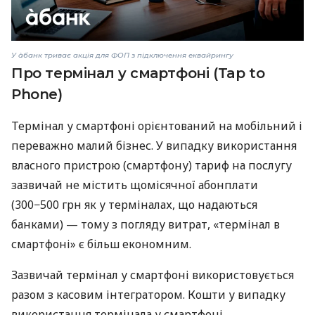
У àбанк триває акція для ФОП з підключення еквайрингу
Про термінал у смартфоні (Tap to
Phone)
Термінал у смартфоні орієнтований на мобільний і
переважно малий бізнес. У випадку використання
власного пристрою (смартфону) тариф на послугу
зазвичай не містить щомісячної абонплати
(300−500 грн як у терміналах, що надаються
банками) — тому з погляду витрат, «термінал в
смартфоні» є більш економним.
Зазвичай термінал у смартфоні використовується
разом з касовим інтегратором. Кошти у випадку
використання термінала у смартфоні