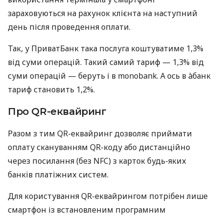
зараховуються на рахунок клієнта на наступний
день після проведення оплати.
Так, у ПриватБанк така послуга коштуватиме 1,3%
від суми операцій. Такий самий тариф — 1,3% від
суми операцій — беруть і в monobank. А ось в àбанк
тариф становить 1,2%.
Про QR-еквайринг
Разом з тим QR-еквайринг дозволяє приймати
оплату скануванням QR-коду або дистанційно
через посилання (без NFC) з карток будь-яких
банків платіжних систем.
Для користування QR-еквайрингом потрібен лише
смартфон із встановленим програмним