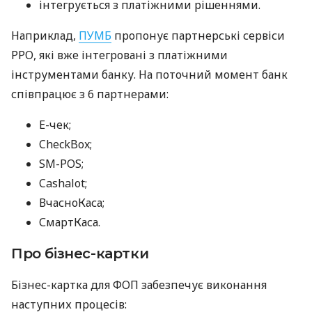
інтегрується з платіжними рішеннями.
Наприклад,
ПУМБ
пропонує партнерські сервіси
РРО, які вже інтегровані з платіжними
інструментами банку. На поточний момент банк
співпрацює з 6 партнерами:
E-чек;
CheckBox;
SM-POS;
Cashalot;
ВчасноКаса;
СмартКаса.
Про бізнес-картки
Бізнес-картка для ФОП забезпечує виконання
наступних процесів: