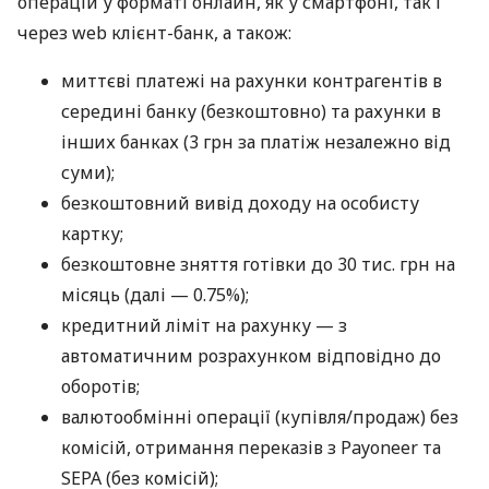
операцій у форматі онлайн, як у смартфоні, так і
через web клієнт-банк, а також:
миттєві платежі на рахунки контрагентів в
середині банку (безкоштовно) та рахунки в
інших банках (3 грн за платіж незалежно від
суми);
безкоштовний вивід доходу на особисту
картку;
безкоштовне зняття готівки до 30 тис. грн на
місяць (далі — 0.75%);
кредитний ліміт на рахунку — з
автоматичним розрахунком відповідно до
оборотів;
валютообмінні операції (купівля/продаж) без
комісій, отримання переказів з Payoneer та
SEPA (без комісій);