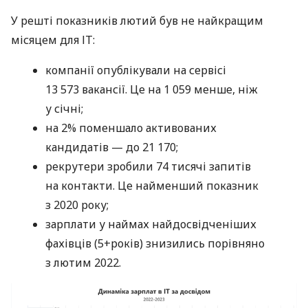
У решті показників лютий був не найкращим
місяцем для ІТ:
компанії опублікували на сервісі
13 573 вакансії. Це на 1 059 менше, ніж
у січні;
на 2% поменшало активованих
кандидатів — до 21 170;
рекрутери зробили 74 тисячі запитів
на контакти. Це найменший показник
з 2020 року;
зарплати у наймах найдосвідченіших
фахівців (5+років) знизились порівняно
з лютим 2022.