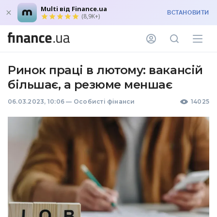
Multi від Finance.ua
ВСТАНОВИТИ
(8,9K+)
Ринок праці в лютому: вакансій
більшає, а резюме меншає
06.03.2023, 10:06
—
Особисті фінанси
14025