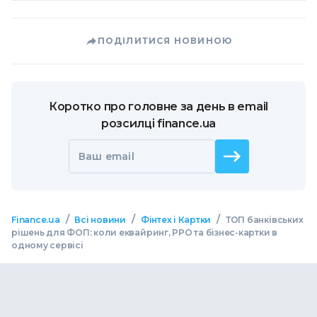
ПОДІЛИТИСЯ НОВИНОЮ
Коротко про головне за день в email
розсилці finance.ua
Ваш email
/
/
/
Finance.ua
Всі новини
Фінтех і Картки
ТОП банківських
рішень для ФОП: коли еквайринг, РРО та бізнес-картки в
одному сервісі