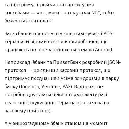
та підтримує приймання карток усіма
способами — чип, магнітна смуга чи NFC, тобто
безконтактна оплата.
Зараз банки пропонують клієнтам сучасні POS-
термінали відомих світових виробників, що
працюють під операційною системою Android.
Наприклад, àбанк та ПриватБанк розробили JSON-
протокол — це єдиний касовий протокол, що
підтримує поєднання з усіма вендорами в парку
банку (Ingenico, Verifone, PAX). Водночас не
потрібно друкувати чеки з термінала (у разі
реалізації друкування термінального чека на
касовому принтері).
А у вищезгаданому àбанк станом на момент