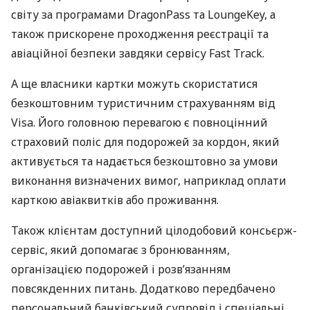
світу за програмами DragonPass та LoungeKey, а
також прискорене проходження реєстрації та
авіаційної безпеки завдяки сервісу Fast Track.
А ще власники картки можуть скористатися
безкоштовним туристичним страхуванням від
Visa. Його головною перевагою є повноцінний
страховий поліс для подорожей за кордон, який
активується та надається безкоштовно за умови
виконання визначених вимог, наприклад оплати
карткою авіаквитків або проживання.
Також клієнтам доступний цілодобовий консьєрж-
сервіс, який допомагає з бронюванням,
організацією подорожей і розв’язанням
повсякденних питань. Додатково передбачено
персональний банківський супровід і спеціальні