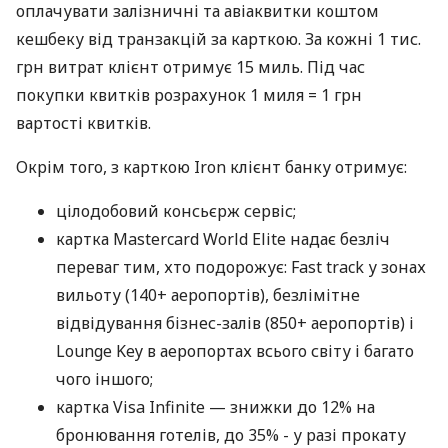
оплачувати залізничні та авіаквитки коштом
кешбеку від транзакцій за карткою. За кожні 1 тис.
грн витрат клієнт отримує 15 миль. Під час
покупки квитків розрахунок 1 миля = 1 грн
вартості квитків.
Окрім того, з карткою Iron клієнт банку отримує:
цілодобовий консьєрж сервіс;
картка Mastercard World Elite надає безліч
переваг тим, хто подорожує: Fast track у зонах
вильоту (140+ аеропортів), безлімітне
відвідування бізнес-залів (850+ аеропортів) і
Lounge Key в аеропортах всього світу і багато
чого іншого;
картка Visa Infinite — знижки до 12% на
бронювання готелів, до 35% - у разі прокату