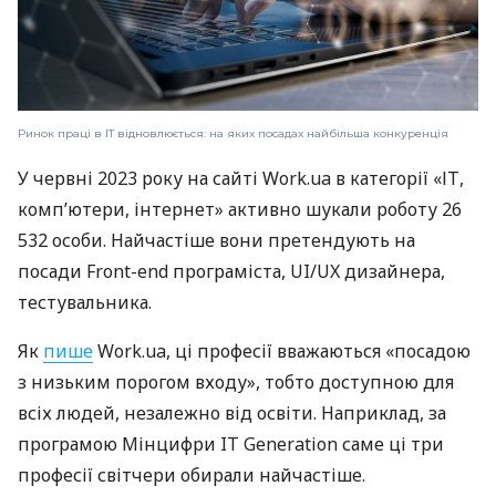
Ринок праці в IT відновлюється: на яких посадах найбільша конкуренція
У червні 2023 року на сайті Work.ua в категорії «ІТ,
комп’ютери, інтернет» активно шукали роботу 26
532 особи. Найчастіше вони претендують на
посади Front-end програміста, UI/UX дизайнера,
тестувальника.
Як
пише
Work.ua, ці професії вважаються «посадою
з низьким порогом входу», тобто доступною для
всіх людей, незалежно від освіти. Наприклад, за
програмою Мінцифри IT Generation саме ці три
професії світчери обирали найчастіше.