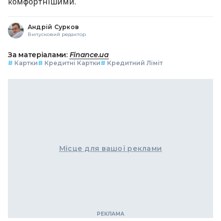
комфортнішими.
Андрій Сурков
Випусковий редактор
За матеріалами:
Finance.ua
#
Картки
#
Кредитні Картки
#
Кредитний Ліміт
Місце для вашої реклами