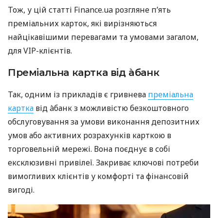
Тож, у цій статті Finance.ua розгляне п’ять
преміальних карток, які вирізняються
найцікавішими перевагами та умовами загалом,
для VIP-клієнтів.
Преміальна картка від àбанк
Так, одним із прикладів є гривнева
преміальна
картка
від àбанк з можливістю безкоштовного
обслуговування за умови виконання депозитних
умов або активних розрахунків карткою в
торговельній мережі. Вона поєднує в собі
ексклюзивні привілеї. Закриває ключові потреби
вимогливих клієнтів у комфорті та фінансовій
вигоді.