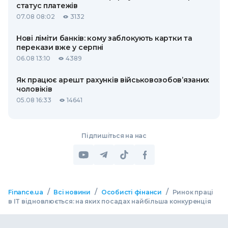
статус платежів
07.08 08:02
3132
Нові ліміти банків: кому заблокують картки та
перекази вже у серпні
06.08 13:10
4389
Як працює арешт рахунків військовозобов’язаних
чоловіків
05.08 16:33
14641
Підпишіться на нас
/
/
/
Finance.ua
Всі новини
Особисті фінанси
Ринок праці
в IT відновлюється: на яких посадах найбільша конкуренція