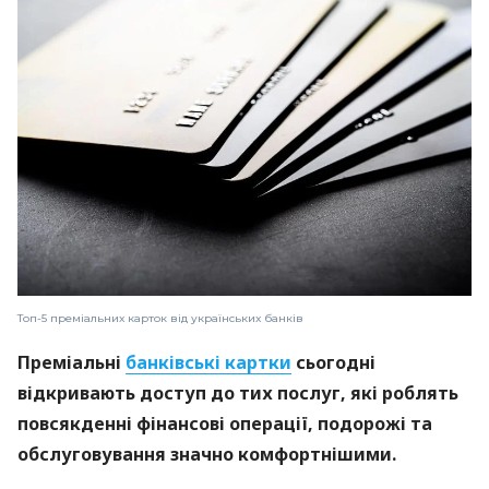
Топ-5 преміальних карток від українських банків
Преміальні
банківські картки
сьогодні
відкривають доступ до тих послуг, які роблять
повсякденні фінансові операції, подорожі та
обслуговування значно комфортнішими.