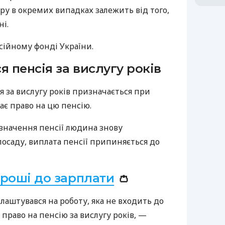
ру в окремих випадках залежить від того,
ні.
сійному фонді України.
я пенсія за вислугу років
я за вислугу років призначається при
дає право на цю пенсію.
изначення пенсії людина знову
посаду, виплата пенсії припиняється до
гроші до зарплати
👛
аштувався на роботу, яка не входить до
 право на пенсію за вислугу років, —