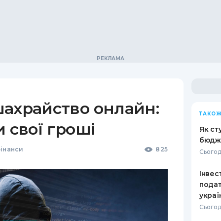
шахрайство онлайн:
ТАКОЖ
и свої гроші
Як ст
бюдж
фінанси
825
Сьогод
Інвест
подат
украї
Сьогод