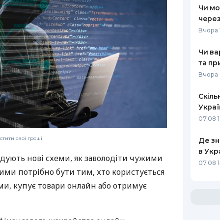
Чи мо
через
Вчора 
Чи ва
та пр
Вчора 
Скіль
Украї
07.08 
стити свої гроші
Де зн
в Укр
ують нові схеми, як заволодіти чужими
07.08 1
ими потрібно бути тим, хто користується
ми, купує товари онлайн або отримує