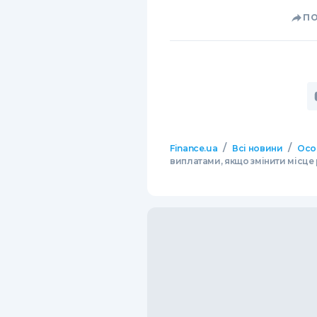
П
/
/
Finance.ua
Всі новини
Осо
виплатами, якщо змінити місце