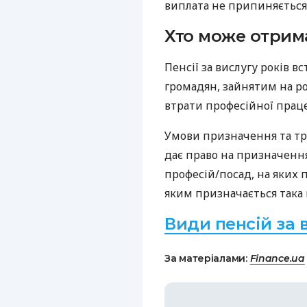
виплата не припиняється
Хто може отрим
Пенсії за вислугу років 
громадян, зайнятим на р
втрати професійної праце
Умови призначення та три
дає право на призначення 
професій/посад, на яких 
яким призначається така 
Види пенсій за 
За матеріалами:
Finance.ua