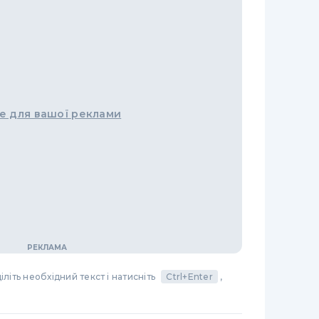
е для вашої реклами
літь необхідний текст і натисніть
Ctrl+Enter
,