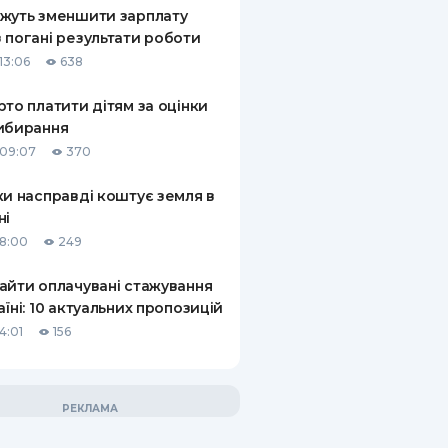
жуть зменшити зарплату
 погані результати роботи
13:06
638
рто платити дітям за оцінки
ибирання
09:07
370
ки насправді коштує земля в
ні
18:00
249
айти оплачувані стажування
аїні: 10 актуальних пропозицій
4:01
156