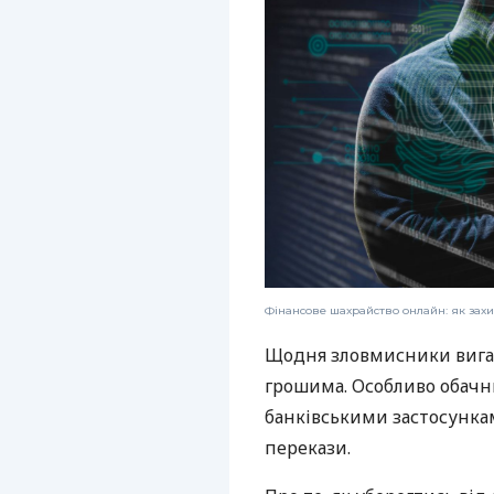
Фінансове шахрайство онлайн: як захи
Щодня зловмисники вигад
грошима. Особливо обачн
банківськими застосунка
перекази.