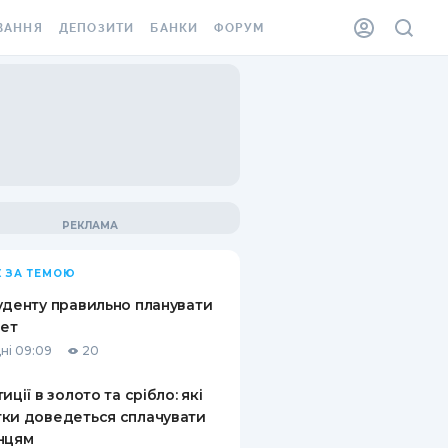
ВАННЯ
ДЕПОЗИТИ
БАНКИ
ФОРУМ
ІЛКА
ВСІ ДЕПОЗИТИ
ВСІ БАНКИ
АННЯ ЖИТЛА ВІД
ДЕПОЗИТИ В USD
ВІДГУКИ ПРО БАНКИ
 ШАХЕДІВ
ДЕПОЗИТИ В EUR
МІКРОФІНАНСОВІ
ХОВКА ЗА КОРДОН
ОРГАНІЗАЦІЇ
БОНУС ДО ДЕПОЗИТІВ
ВІДГУКИ ПРО МФО
УМОВИ АКЦІЇ
КАРТА
 ЗА ТЕМОЮ
ПИТАННЯ ТА ВІДПОВІДІ
ННА ВІНЬЄТКА
уденту правильно планувати
ДЕПОЗИТНИЙ КАЛЬКУЛЯТОР
ет
 СПІВРОБІТНИКІВ
ні 09:09
20
ПУТІВНИКИ ПО
SSISTANCE
ЗАОЩАДЖЕННЯМ
иції в золото та срібло: які
ки доведеться сплачувати
АННЯ ВІД
нцям
Х ВИПАДКІВ