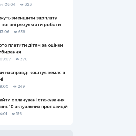
ні 06:04
323
КИ ПО
ВАННЮ
жуть зменшити зарплату
 погані результати роботи
ХОВІ ПОЛІСИ
13:06
638
І КОМПАНІЇ
рто платити дітям за оцінки
ибирання
 ПРО СТРАХОВІ
Ї
09:07
370
А І ОПЛАТА
ки насправді коштує земля в
ні
И
18:00
249
айти оплачувані стажування
аїні: 10 актуальних пропозицій
4:01
156