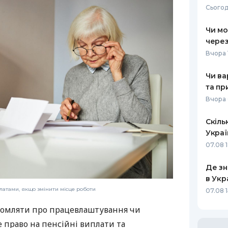
Сьогод
РЕЙТИНГ ДЕБЕТОВИХ
ПУТІВНИ
КАРТОК
СТРАХУ
Чи мо
через
ЩОМІСЯЧНИЙ ОГЛЯД
ВСІ СТРА
Вчора 
КЕШБЕКУ
СТРАХОВ
Чи ва
ПУТІВНИКИ ПО
та пр
БАНКІВСЬКИХ КАРТКАХ
ВІДГУКИ
КОМПАНІ
Вчора 
ДОСТАВК
Скіль
Украї
КОНТАКТ
07.08 
Де зн
в Укр
платами, якщо змінити місце роботи
07.08 1
домляти про працевлаштування чи
е право на пенсійні виплати та