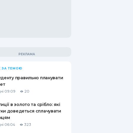
 ЗА ТЕМОЮ
уденту правильно планувати
ет
ні 09:09
20
иції в золото та срібло: які
ки доведеться сплачувати
нцям
ні 06:04
323