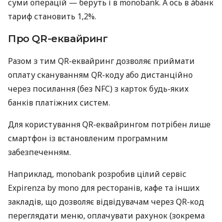
суми операцій — беруть і в monobank. А ось в àбанк
тариф становить 1,2%.
Про QR-еквайринг
Разом з тим QR-еквайринг дозволяє приймати
оплату скануванням QR-коду або дистанційно
через посилання (без NFC) з карток будь-яких
банків платіжних систем.
Для користування QR-еквайрингом потрібен лише
смартфон із встановленим програмним
забезпеченням.
Наприклад, monobank розробив цілий сервіс
Expirenza by mono для ресторанів, кафе та інших
закладів, що дозволяє відвідувачам через QR-код
переглядати меню, оплачувати рахунок (зокрема