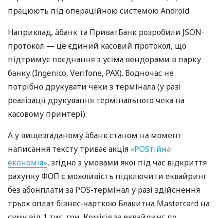
працюють під операційною системою Android.
Наприклад, àбанк та ПриватБанк розробили JSON-
протокол — це єдиний касовий протокол, що
підтримує поєднання з усіма вендорами в парку
банку (Ingenico, Verifone, PAX). Водночас не
потрібно друкувати чеки з термінала (у разі
реалізації друкування термінального чека на
касовому принтері).
А у вищезгаданому àбанк станом на момент
написання тексту триває акція
«POSтійна
економія»
, згідно з умовами якої під час відкриття
рахунку ФОП є можливість підключити еквайринг
без абонплати за POS-термінал у разі здійснення
трьох оплат бізнес-карткою Блакитна Mastercard на
суму від 1 тис. грн. Комісія за еквайринг до