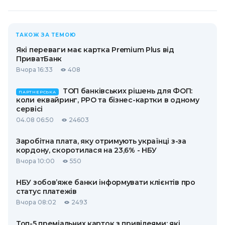
ТАКОЖ ЗА ТЕМОЮ
Які переваги має картка Premium Plus від
ПриватБанк
Вчора 16:33
408
ТОП банківських рішень для ФОП:
ПАРТНЕРСЬКА
коли еквайринг, РРО та бізнес-картки в одному
сервісі
04.08 06:50
24603
Заробітна плата, яку отримують українці з-за
кордону, скоротилася на 23,6% - НБУ
Вчора 10:00
550
НБУ зобов’яже банки інформувати клієнтів про
статус платежів
Вчора 08:02
2493
Топ-5 преміальних карток з привілеями: які