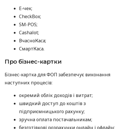
E-чек;
CheckBox;
SM-POS;
Cashalot;
ВчасноКаса;
СмартКаса.
Про бізнес-картки
Бізнес-картка для ФОП забезпечує виконання
наступних процесів:
окремий облік доходів і витрат;
швидкий доступ до коштів з
підприємницького рахунку;
зручна оплата постачальникам;
безготівкові розрахунки онлайн і офлайн;