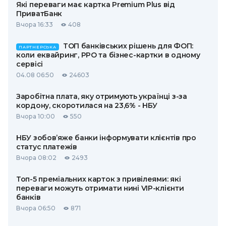
Які переваги має картка Premium Plus від
ПриватБанк
Вчора 16:33
408
ТОП банківських рішень для ФОП:
ПАРТНЕРСЬКА
коли еквайринг, РРО та бізнес-картки в одному
сервісі
04.08 06:50
24603
Заробітна плата, яку отримують українці з-за
кордону, скоротилася на 23,6% - НБУ
Вчора 10:00
550
НБУ зобов’яже банки інформувати клієнтів про
статус платежів
Вчора 08:02
2493
Топ-5 преміальних карток з привілеями: які
переваги можуть отримати нині VIP-клієнти
банків
Вчора 06:50
871