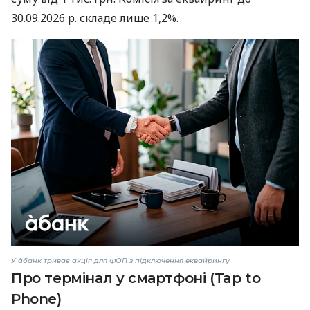
30.09.2026 р. складе лише 1,2%.
У àбанк триває акція для ФОП з підключення еквайрингу
Про термінал у смартфоні (Tap to
Phone)