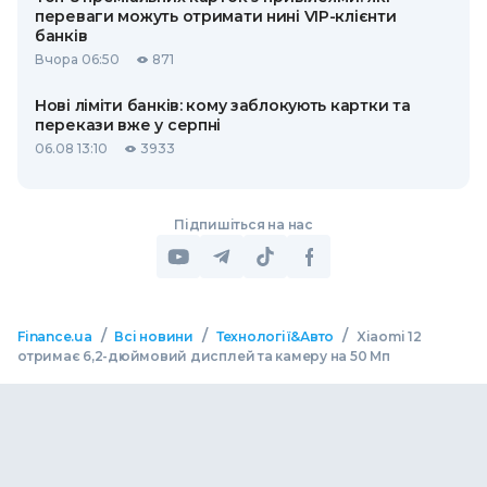
переваги можуть отримати нині VIP-клієнти
банків
Вчора 06:50
871
Нові ліміти банків: кому заблокують картки та
перекази вже у серпні
06.08 13:10
3933
Підпишіться на нас
/
/
/
Finance.ua
Всі новини
Технології&Авто
Xiaomi 12
отримає 6,2-дюймовий дисплей та камеру на 50 Мп