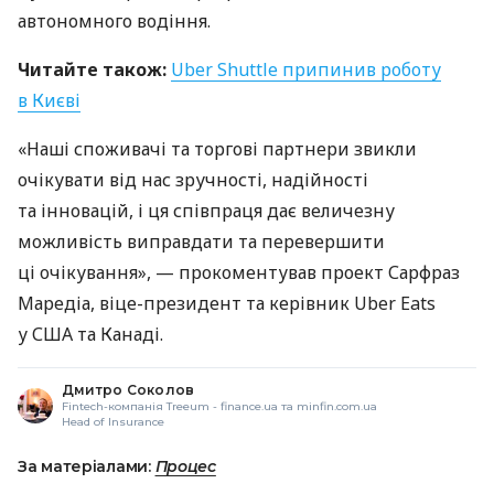
автономного водіння.
Читайте також:
Uber Shuttle припинив роботу
в Києві
«Наші споживачі та торгові партнери звикли
очікувати від нас зручності, надійності
та інновацій, і ця співпраця дає величезну
можливість виправдати та перевершити
ці очікування», — прокоментував проект Сарфраз
Маредіа, віце-президент та керівник Uber Eats
у
США
та Канаді.
Дмитро Соколов
Fintech-компанія Treeum - finance.ua та minfin.com.ua
Head of Insurance
За матеріалами:
Процес