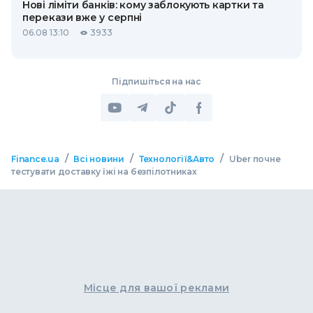
Нові ліміти банків: кому заблокують картки та
перекази вже у серпні
06.08 13:10
3933
Підпишіться на нас
/
/
/
Finance.ua
Всі новини
Технології&Авто
Uber почне
тестувати доставку їжі на безпілотниках
Місце для вашої реклами