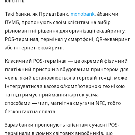
клієнтів.
Такі банки, як ПриватБанк,
monobank
, àбанк чи
ПУМБ, пропонують своїм клієнтам на вибір
різноманітні рішення для організації еквайрингу:
POS-термінал, термінал у смартфоні, QR-еквайринг
або інтернет-еквайринг.
Класичний POS-термінал — це окремий фізичний
платіжний пристрій з вбудованим принтером для
чеків, який встановлюється в торговій точці, може
інтегруватися з касовою/комп'ютерною технікою
та підтримує приймання карток усіма
способами — чип, магнітна смуга чи NFC, тобто
безконтактна оплата.
Зараз банки пропонують клієнтам сучасні POS-
термінали відомих світових виробників, що