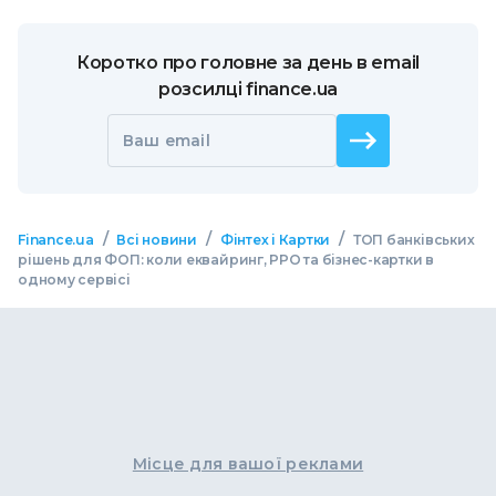
Коротко про головне за день в email
розсилці finance.ua
Ваш email
/
/
/
Finance.ua
Всі новини
Фінтех і Картки
ТОП банківських
рішень для ФОП: коли еквайринг, РРО та бізнес-картки в
одному сервісі
Місце для вашої реклами