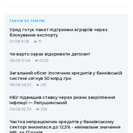
ТАКОЖ ЗА ТЕМОЮ
Уряд готує пакет підтримки аграріїв через
блокування експорту
07.08 11:28
71
Чи варто зараз відкривати депозит
06.08 12:06
4025
Загальний обсяг іпотечних кредитів у банківській
системі сягнув 50 млрд грн
06.08 06:32
291
НБУ підвищив ставку через ризик закріплення
інфляції — Лепушинський
06.08 05:33
296
Частка непрацюючих кредитів у банківському
секторі знизилася до 12,5% - мінімальне значення
NPL за 17 років