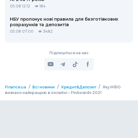
05.08 12:12
184
НБУ пропонує нові правила для безготівкових
розрахунків та депозитів
05.08 07:00
3482
Підпишіться на нас
/
/
/
Finance.ua
Всі новини
Кредит&Депозит
Яку МФО
визнано найкращою в онлайні – FinAwards-2021