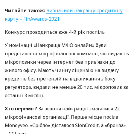
Читайте також:
Визначили накращу кредиткну
карту – FinAwards-2021
Конкурс проводиться вже 4-й рік поспіль.
У номінації «Найкраща
МФО
онлайн» були
представлені мікрофінансові компанії, які видають
мікропозики через інтернет без прив’язки до
живого офісу. Мають чинну ліцензію на видачу
кредитів без претензій на відкликання з боку
регулятора, видали не менше 20 тис. мікропозик за
останні 3 місяці.
Хто переміг?
За звання найкращої змагалися 22
мікрофінансові організації. Перше місце посіла
Moneyveo. «Срібло» дісталося SlonCredit, а «бронза»
–
CCL
oan.