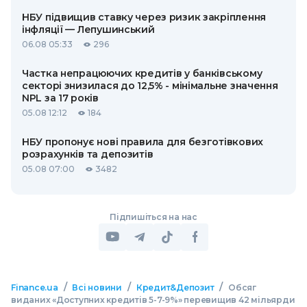
НБУ підвищив ставку через ризик закріплення
інфляції — Лепушинський
06.08 05:33
296
Частка непрацюючих кредитів у банківському
секторі знизилася до 12,5% - мінімальне значення
NPL за 17 років
05.08 12:12
184
НБУ пропонує нові правила для безготівкових
розрахунків та депозитів
05.08 07:00
3482
Підпишіться на нас
/
/
/
Finance.ua
Всі новини
Кредит&Депозит
Обсяг
виданих «Доступних кредитів 5-7-9%» перевищив 42 мільярди