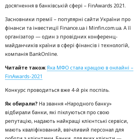
досягнення в банківській сфері – FinAwards 2021.
Засновники премії – популярні сайти України про
фінанси та інвестиції Finance.ua і Minfin.com.ua. А її
організатор — один з провідних конференц-
майданчиків країни в сфері фінансів і технологій,
компанія BankOnline.
Читайте також
Яка
МФО
стала кращою в онлайні –
FinAwards-2021
Конкурс проводиться вже 4-й рік поспіль.
Як обирали?
На звання «Народного банку»
відбирали банки, які піклуються про свою
репутацію, надають найкращі клієнтські сервіси,
мають кваліфікований, ввічливий персонал для
роботи з клієнтами. Банки, для яких клієнти —