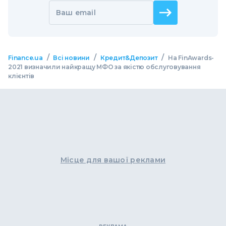
Ваш email
/
/
/
Finance.ua
Всі новини
Кредит&Депозит
На FinAwards-
2021 визначили найкращу МФО за якістю обслуговування
клієнтів
Місце для вашої реклами