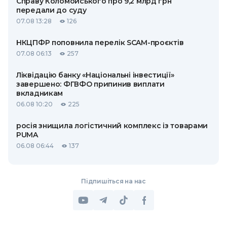
Справу Коломойського про 9,2 млрд грн
передали до суду
07.08 13:28
126
НКЦПФР поповнила перелік SCAM-проєктів
07.08 06:13
257
Ліквідацію банку «Національні інвестиції»
завершено: ФГВФО припинив виплати
вкладникам
06.08 10:20
225
росія знищила логістичний комплекс із товарами
PUMA
06.08 06:44
137
Підпишіться на нас