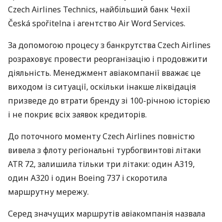
Czech Airlines Technics, найбільший банк Чехії
Česká spořitelna і агентство Air Word Services.
За допомогою процесу з банкрутства Czech Airlines
розраховує провести реорганізацію і продовжити
діяльність. Менеджмент авіакомпанії вважає це
виходом із ситуації, оскільки інакше ліквідація
призведе до втрати бренду зі 100-річною історією
і не покриє всіх заявок кредиторів.
До поточного моменту Czech Airlines повністю
вивела з флоту регіональні турбогвинтові літаки
ATR
72, залишила тільки три літаки: один A319,
один A320 і один Boeing 737 і скоротила
маршрутну мережу.
Серед значущих маршрутів авіакомпанія назвала