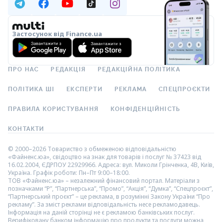
Застосунок від Finance.ua
ПРО НАС
РЕДАКЦІЯ
РЕДАКЦІЙНА ПОЛІТИКА
ПОЛІТИКА ШІ
ЕКСПЕРТИ
РЕКЛАМА
СПЕЦПРОЄКТИ
ПРАВИЛА КОРИСТУВАННЯ
КОНФІДЕНЦІЙНІСТЬ
КОНТАКТИ
© 2000–2026 Товариство з обмеженою відповідальністю
«Файненс.юа», свідоцтво на знак для товарів і послуг № 37423 від
16.02.2004, ЄДРПОУ 22929966. Адреса: вул. Миколи Грінченка, 4В, Київ,
Україна. Графік роботи: Пн–Пт 9:00–18:00.
ТОВ «Файненс.юа» – незалежний фінансовий портал. Матеріали з
позначками “Р”, “Партнерська”, “Промо”, “Акція”, “Думка”, “Спецпроєкт”,
“Партнерський проєкт” – це реклама, в розумінні Закону України “Про
рекламу”. За зміст реклами відповідальність несе рекламодавець.
Інформація на даній сторінці не є рекламою банківських послуг.
Верифіковану банком інформацію про продукти та послуги можна