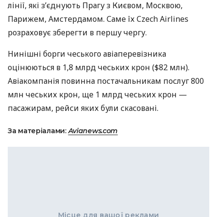
лінії, які з’єднують Прагу з Києвом, Москвою,
Парижем, Амстердамом. Саме їх Czech Airlines
розраховує зберегти в першу чергу.
Нинішні борги чеського авіаперевізника
оцінюються в 1,8 млрд чеських крон ($82 млн).
Авіакомпанія повинна постачальникам послуг 800
млн чеських крон, ще 1 млрд чеських крон —
пасажирам, рейси яких були скасовані.
За матеріалами:
Avianews.com
Місце для вашої реклами