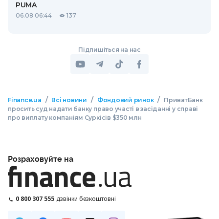
PUMA
06.08 06:44
137
Підпишіться на нас
/
/
/
Finance.ua
Всі новини
Фондовий ринок
ПриватБанк
просить суд надати банку право участі в засіданні у справі
про виплату компаніям Суркісів $350 млн
Розраховуйте на
0 800 307 555
дзвінки безкоштовні