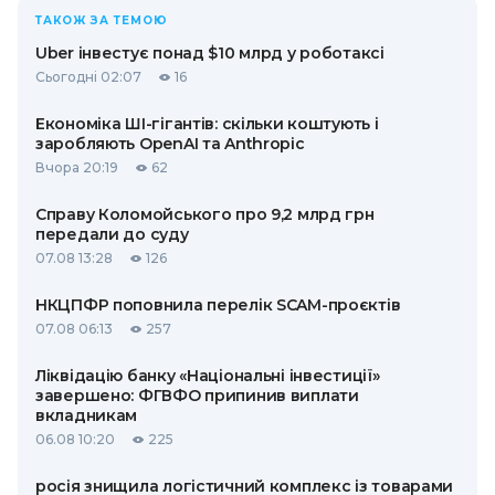
ТАКОЖ ЗА ТЕМОЮ
Uber інвестує понад $10 млрд у роботаксі
Сьогодні 02:07
16
Економіка ШІ-гігантів: скільки коштують і
заробляють OpenAI та Anthropic
Вчора 20:19
62
Справу Коломойського про 9,2 млрд грн
передали до суду
07.08 13:28
126
НКЦПФР поповнила перелік SCAM-проєктів
07.08 06:13
257
Ліквідацію банку «Національні інвестиції»
завершено: ФГВФО припинив виплати
вкладникам
06.08 10:20
225
росія знищила логістичний комплекс із товарами