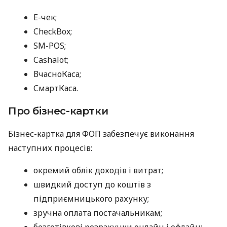
E-чек;
CheckBox;
SM-POS;
Cashalot;
ВчасноКаса;
СмартКаса.
Про бізнес-картки
Бізнес-картка для ФОП забезпечує виконання
наступних процесів:
окремий облік доходів і витрат;
швидкий доступ до коштів з
підприємницького рахунку;
зручна оплата постачальникам;
безготівкові розрахунки онлайн і офлайн;