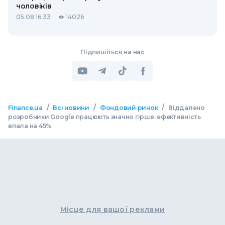
чоловіків
05.08 16:33
14026
Підпишіться на нас
/
/
/
Finance.ua
Всі новини
Фондовий ринок
Віддалено
розробники Google працюють значно гірше: ефективність
впала на 45%
Місце для вашої реклами