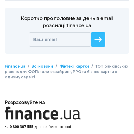
Коротко про головне за день в email
розсилці finance.ua
Ваш email
/
/
/
Finance.ua
Всі новини
Фінтех і Картки
ТОП банківських
рішень для ФОП: коли еквайринг, РРО та бізнес-картки в
одному сервісі
Розраховуйте на
0 800 307 555
дзвінки безкоштовні