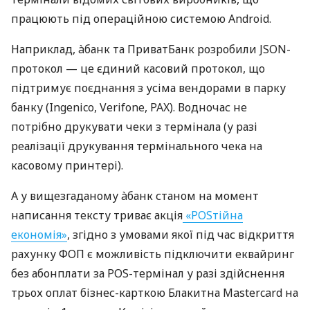
працюють під операційною системою Android.
Наприклад, àбанк та ПриватБанк розробили JSON-
протокол — це єдиний касовий протокол, що
підтримує поєднання з усіма вендорами в парку
банку (Ingenico, Verifone, PAX). Водночас не
потрібно друкувати чеки з термінала (у разі
реалізації друкування термінального чека на
касовому принтері).
А у вищезгаданому àбанк станом на момент
написання тексту триває акція
«POSтійна
економія»
, згідно з умовами якої під час відкриття
рахунку ФОП є можливість підключити еквайринг
без абонплати за POS-термінал у разі здійснення
трьох оплат бізнес-карткою Блакитна Mastercard на