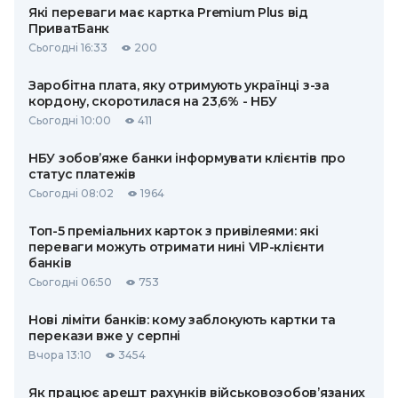
Які переваги має картка Premium Plus від
ПриватБанк
Сьогодні 16:33
200
Заробітна плата, яку отримують українці з-за
кордону, скоротилася на 23,6% - НБУ
Сьогодні 10:00
411
НБУ зобов’яже банки інформувати клієнтів про
статус платежів
Сьогодні 08:02
1964
Топ-5 преміальних карток з привілеями: які
переваги можуть отримати нині VIP-клієнти
банків
Сьогодні 06:50
753
Нові ліміти банків: кому заблокують картки та
перекази вже у серпні
Вчора 13:10
3454
Як працює арешт рахунків військовозобов’язаних