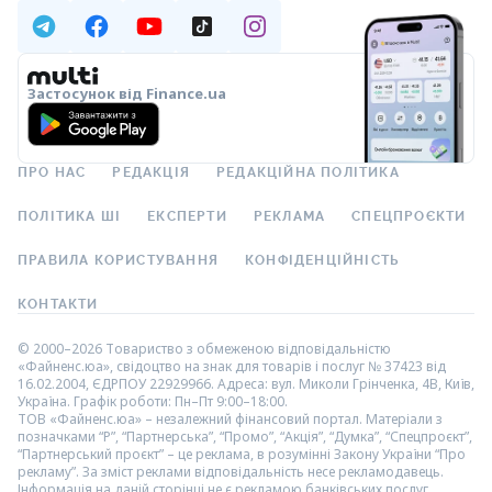
Застосунок від Finance.ua
ПРО НАС
РЕДАКЦІЯ
РЕДАКЦІЙНА ПОЛІТИКА
ПОЛІТИКА ШІ
ЕКСПЕРТИ
РЕКЛАМА
СПЕЦПРОЄКТИ
ПРАВИЛА КОРИСТУВАННЯ
КОНФІДЕНЦІЙНІСТЬ
КОНТАКТИ
© 2000–2026 Товариство з обмеженою відповідальністю
«Файненс.юа», свідоцтво на знак для товарів і послуг № 37423 від
16.02.2004, ЄДРПОУ 22929966. Адреса: вул. Миколи Грінченка, 4В, Київ,
Україна. Графік роботи: Пн–Пт 9:00–18:00.
ТОВ «Файненс.юа» – незалежний фінансовий портал. Матеріали з
позначками “Р”, “Партнерська”, “Промо”, “Акція”, “Думка”, “Спецпроєкт”,
“Партнерський проєкт” – це реклама, в розумінні Закону України “Про
рекламу”. За зміст реклами відповідальність несе рекламодавець.
Інформація на даній сторінці не є рекламою банківських послуг.