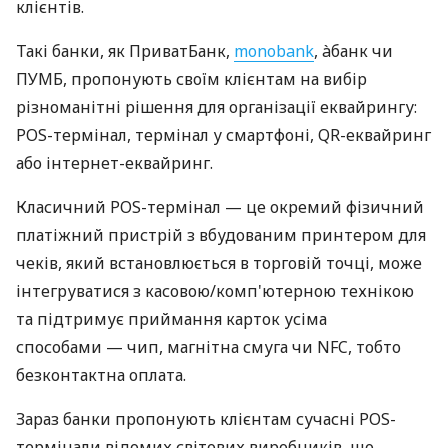
клієнтів.
Такі банки, як ПриватБанк,
monobank
, àбанк чи
ПУМБ, пропонують своїм клієнтам на вибір
різноманітні рішення для організації еквайрингу:
POS-термінал, термінал у смартфоні, QR-еквайринг
або інтернет-еквайринг.
Класичний POS-термінал — це окремий фізичний
платіжний пристрій з вбудованим принтером для
чеків, який встановлюється в торговій точці, може
інтегруватися з касовою/комп'ютерною технікою
та підтримує приймання карток усіма
способами — чип, магнітна смуга чи NFC, тобто
безконтактна оплата.
Зараз банки пропонують клієнтам сучасні POS-
термінали відомих світових виробників, що