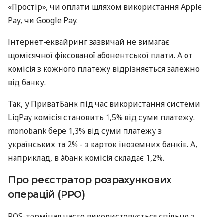
«Простір», чи оплати шляхом використання Apple
Pay, чи Google Pay.
Інтернет-еквайринг зазвичай не вимагає
щомісячної фіксованої абонентської плати. А от
комісія з кожного платежу відрізняється залежно
від банку.
Так, у ПриватБанк під час використання системи
LiqPay комісія становить 1,5% від суми платежу.
monobank бере 1,3% від суми платежу з
українських та 2% - з карток іноземних банків. А,
наприклад, в àбанк комісія складає 1,2%.
Про реєстратор розрахункових
операцій (РРО)
POS-термінал часто використовується спільно з