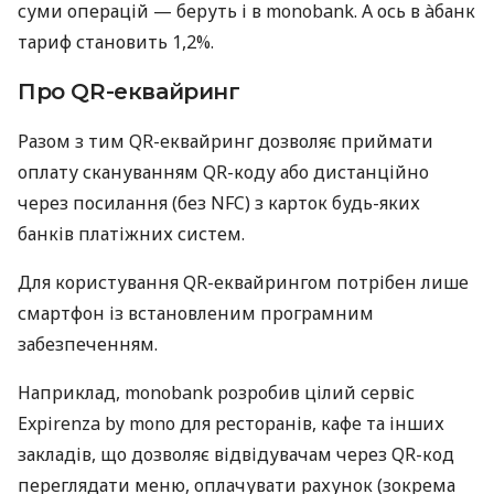
суми операцій — беруть і в monobank. А ось в àбанк
тариф становить 1,2%.
Про QR-еквайринг
Разом з тим QR-еквайринг дозволяє приймати
оплату скануванням QR-коду або дистанційно
через посилання (без NFC) з карток будь-яких
банків платіжних систем.
Для користування QR-еквайрингом потрібен лише
смартфон із встановленим програмним
забезпеченням.
Наприклад, monobank розробив цілий сервіс
Expirenza by mono для ресторанів, кафе та інших
закладів, що дозволяє відвідувачам через QR-код
переглядати меню, оплачувати рахунок (зокрема