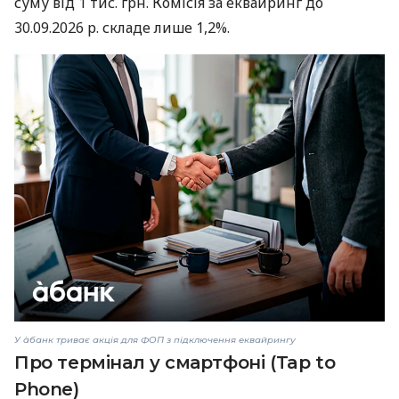
суму від 1 тис. грн. Комісія за еквайринг до
30.09.2026 р. складе лише 1,2%.
У àбанк триває акція для ФОП з підключення еквайрингу
Про термінал у смартфоні (Tap to
Phone)