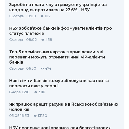
Заробітна плата, яку отримують українці з-за
кордону, скоротилася на 23,6% - НБУ
Сьогодні 10:00
107
НБУ зобов’яже банки інформувати клієнтів про
статус платежів
Сьогодні 08:02
458
Топ-5 преміальних карток з привілеями: які
переваги можуть отримати нині VIP-клієнти
банків
Сьогодні 06:50
474
Нові ліміти банків: кому заблокують картки та
перекази вже у серпні
Вчора 13:10
3116
Як працює арешт рахунків військовозобов’язаних
чоловіків
05.08 16:33
13130
НБУ пропонує нові правила для безготівкових