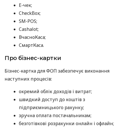
E-чек;
CheckBox;
SM-POS;
Cashalot;
ВчасноКаса;
СмартКаса.
Про бізнес-картки
Бізнес-картка для ФОП забезпечує виконання
наступних процесів:
окремий облік доходів і витрат;
швидкий доступ до коштів з
підприємницького рахунку;
зручна оплата постачальникам;
безготівкові розрахунки онлайн і офлайн;