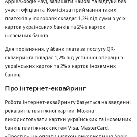
Apple/Google Pay), залишати чайові та відгуки без
участі офіціанта. Комісія за приймання таких
платежів у monobank складає 1,3% від суми з усіх
карток українських банків та 2% з карток
іноземних банків.
Для порівняння, у àбанк плата за послугу QR-
еквайринга складає 1,2% від успішної операції з
українських карток та 2% з карток іноземних
банків.
Про інтернет-еквайринг
Робота інтернет-еквайрингу базується на введенні
реквізитів платіжної картки. Можна
використовувати картки українських та іноземних
банків платіжних систем Visa, MasterCard,
«Простір», чи оплати шляхом використання Apple