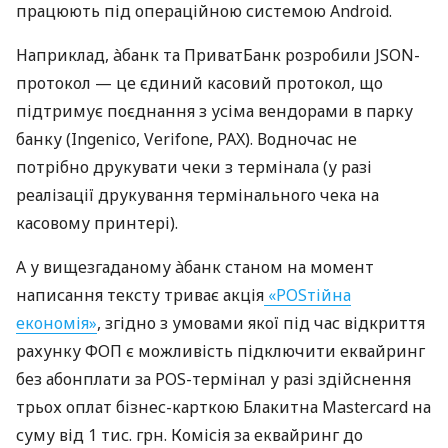
працюють під операційною системою Android.
Наприклад, àбанк та ПриватБанк розробили JSON-
протокол — це єдиний касовий протокол, що
підтримує поєднання з усіма вендорами в парку
банку (Ingenico, Verifone, PAX). Водночас не
потрібно друкувати чеки з термінала (у разі
реалізації друкування термінального чека на
касовому принтері).
А у вищезгаданому àбанк станом на момент
написання тексту триває акція
«POSтійна
економія»
, згідно з умовами якої під час відкриття
рахунку ФОП є можливість підключити еквайринг
без абонплати за POS-термінал у разі здійснення
трьох оплат бізнес-карткою Блакитна Mastercard на
суму від 1 тис. грн. Комісія за еквайринг до