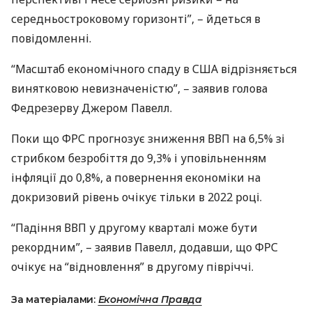
середньостроковому горизонті”, – йдеться в
повідомленні.
“Масштаб економічного спаду в
США
відрізняється
винятковою невизначеністю”, – заявив голова
Федрезерву Джером Павелл.
Поки що
ФРС
прогнозує зниження
ВВП
на 6,5% зі
стрибком безробіття до 9,3% і уповільненням
інфляції до 0,8%, а повернення економіки на
докризовий рівень очікує тільки в 2022 році.
“Падіння
ВВП
у другому кварталі може бути
рекордним”, – заявив Павелл, додавши, що
ФРС
очікує на “відновлення” в другому півріччі.
За матеріалами:
Економічна Правда