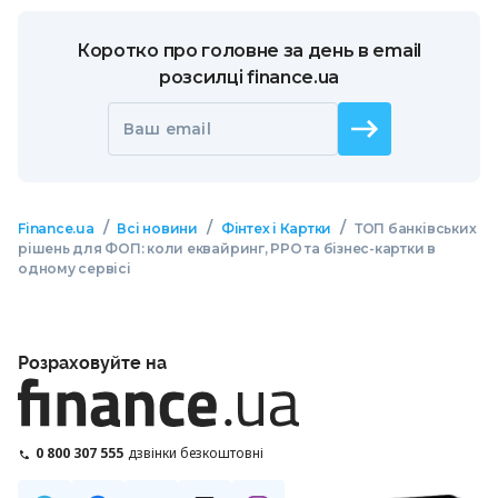
Коротко про головне за день в email
розсилці finance.ua
Ваш email
/
/
/
Finance.ua
Всі новини
Фінтех і Картки
ТОП банківських
рішень для ФОП: коли еквайринг, РРО та бізнес-картки в
одному сервісі
Розраховуйте на
0 800 307 555
дзвінки безкоштовні