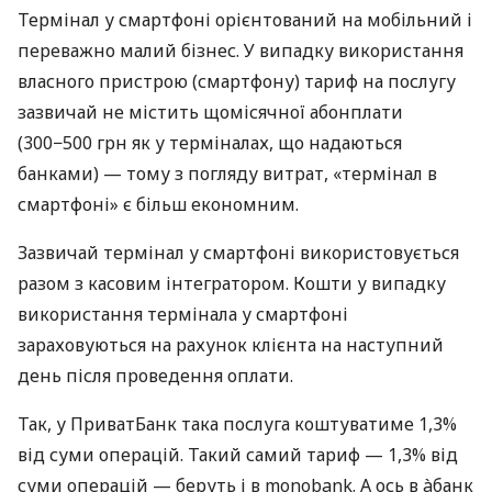
Термінал у смартфоні орієнтований на мобільний і
переважно малий бізнес. У випадку використання
власного пристрою (смартфону) тариф на послугу
зазвичай не містить щомісячної абонплати
(300−500 грн як у терміналах, що надаються
банками) — тому з погляду витрат, «термінал в
смартфоні» є більш економним.
Зазвичай термінал у смартфоні використовується
разом з касовим інтегратором. Кошти у випадку
використання термінала у смартфоні
зараховуються на рахунок клієнта на наступний
день після проведення оплати.
Так, у ПриватБанк така послуга коштуватиме 1,3%
від суми операцій. Такий самий тариф — 1,3% від
суми операцій — беруть і в monobank. А ось в àбанк