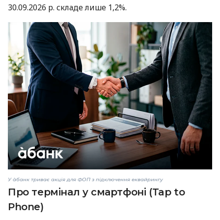
30.09.2026 р. складе лише 1,2%.
У àбанк триває акція для ФОП з підключення еквайрингу
Про термінал у смартфоні (Tap to
Phone)