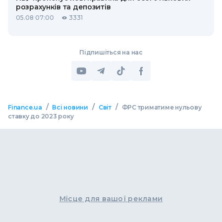
розрахунків та депозитів
05.08 07:00
3331
Підпишіться на нас
/
/
/
Finance.ua
Всі новини
Світ
ФРС триматиме нульову
ставку до 2023 року
Місце для вашої реклами