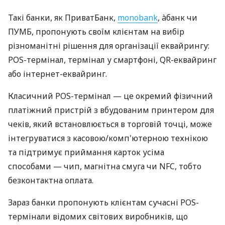
Такі банки, як ПриватБанк,
monobank
, àбанк чи
ПУМБ, пропонують своїм клієнтам на вибір
різноманітні рішення для організації еквайрингу:
POS-термінал, термінал у смартфоні, QR-еквайринг
або інтернет-еквайринг.
Класичний POS-термінал — це окремий фізичний
платіжний пристрій з вбудованим принтером для
чеків, який встановлюється в торговій точці, може
інтегруватися з касовою/комп'ютерною технікою
та підтримує приймання карток усіма
способами — чип, магнітна смуга чи NFC, тобто
безконтактна оплата.
Зараз банки пропонують клієнтам сучасні POS-
термінали відомих світових виробників, що