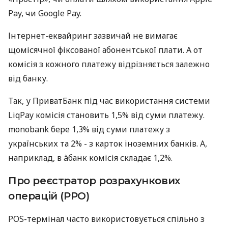
Pay, чи Google Pay.
Інтернет-еквайринг зазвичай не вимагає
щомісячної фіксованої абонентської плати. А от
комісія з кожного платежу відрізняється залежно
від банку.
Так, у ПриватБанк під час використання системи
LiqPay комісія становить 1,5% від суми платежу.
monobank бере 1,3% від суми платежу з
українських та 2% - з карток іноземних банків. А,
наприклад, в àбанк комісія складає 1,2%.
Про реєстратор розрахункових
операцій (РРО)
POS-термінал часто використовується спільно з