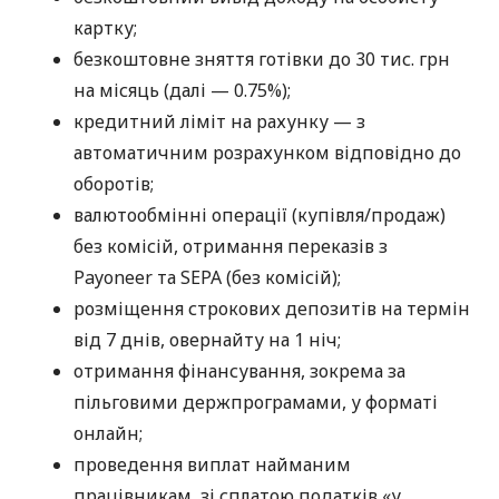
картку;
безкоштовне зняття готівки до 30 тис. грн
на місяць (далі — 0.75%);
кредитний ліміт на рахунку — з
автоматичним розрахунком відповідно до
оборотів;
валютообмінні операції (купівля/продаж)
без комісій, отримання переказів з
Payoneer та SEPA (без комісій);
розміщення строкових депозитів на термін
від 7 днів, овернайту на 1 ніч;
отримання фінансування, зокрема за
пільговими держпрограмами, у форматі
онлайн;
проведення виплат найманим
працівникам, зі сплатою податків «у