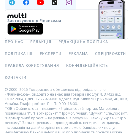
Застосунок від Finance.ua
ПРО НАС
РЕДАКЦІЯ
РЕДАКЦІЙНА ПОЛІТИКА
ПОЛІТИКА ШІ
ЕКСПЕРТИ
РЕКЛАМА
СПЕЦПРОЄКТИ
ПРАВИЛА КОРИСТУВАННЯ
КОНФІДЕНЦІЙНІСТЬ
КОНТАКТИ
© 2000–2026 Товариство з обмеженою відповідальністю
«Файненс.юа», свідоцтво на знак для товарів і послуг № 37423 від
16.02.2004, ЄДРПОУ 22929966. Адреса: вул. Миколи Грінченка, 4В, Київ,
Україна. Графік роботи: Пн–Пт 9:00–18:00.
ТОВ «Файненс.юа» – незалежний фінансовий портал. Матеріали з
позначками “Р”, “Партнерська”, “Промо”, “Акція”, “Думка”, “Спецпроєкт”,
“Партнерський проєкт” – це реклама, в розумінні Закону України “Про
рекламу”. За зміст реклами відповідальність несе рекламодавець.
Інформація на даній сторінці не є рекламою банківських послуг.
Верифіковану банком інформацію про продукти та послуги можна