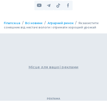
/
/
/
Finance.ua
Всі новини
Аграрний ринок
Як захистити
соняшник від нестачі вологи і отримати хороший урожай
Місце для вашої реклами