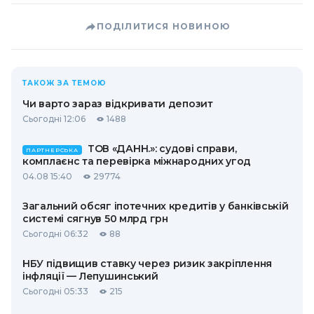
ПОДІЛИТИСЯ НОВИНОЮ
ТАКОЖ ЗА ТЕМОЮ
Чи варто зараз відкривати депозит
Сьогодні 12:06
1488
ТОВ «ДАНН.»: судові справи,
ПАРТНЕРСЬКА
комплаєнс та перевірка міжнародних угод
04.08 15:40
29774
Загальний обсяг іпотечних кредитів у банківській
системі сягнув 50 млрд грн
Сьогодні 06:32
88
НБУ підвищив ставку через ризик закріплення
інфляції — Лепушинський
Сьогодні 05:33
215