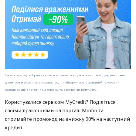
На яскравому зображенні — усміхнена молода жінка праворуч, захоплено
дивиться в екран смартфона, тоді як ліворуч розташований текстовий
заклик до дії, з логотипом сервісу та зірочками рейтингу.
Користувалися сервісом MyCredit? Поділіться
своїми враженнями на порталі Minfin та
отримайте промокод на знижку 90% на наступний
кредит.