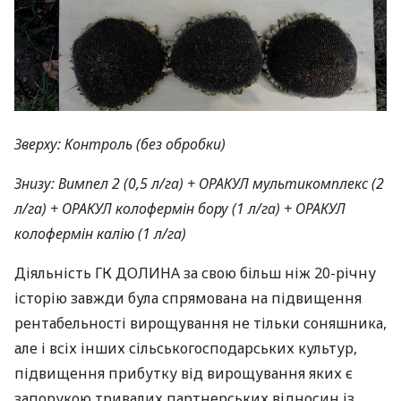
Зверху: Контроль (без обробки)
Знизу: Вимпел 2 (0,5 л/га) +
ОРАКУЛ
мультикомплекс (2
л/га) +
ОРАКУЛ
колофермін бору (1 л/га) +
ОРАКУЛ
колофермін калію (1 л/га)
Діяльність ГК
ДОЛИНА
за свою більш ніж 20-річну
історію завжди була спрямована на підвищення
рентабельності вирощування не тільки соняшника,
але і всіх інших сільськогосподарських культур,
підвищення прибутку від вирощування яких є
запорукою тривалих партнерських відносин із