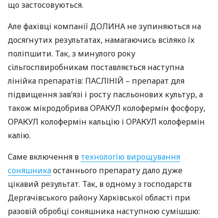
що застосовуються.
Але фахівці компанії
ДОЛИНА
не зупиняються на
досягнутих результатах, намагаючись всіляко їх
поліпшити. Так, з минулого року
сільгоспвиробникам поставляється наступна
лінійка препаратів:
ПАСЛІНІЙ
– препарат для
підвищення зав’язі і росту пасльонових культур, а
також мікродобрива
ОРАКУЛ
колофермін фосфору,
ОРАКУЛ
колофермін кальцію і
ОРАКУЛ
колофермін
калію.
Саме включення в
технологію вирощування
соняшника
останнього препарату дало дуже
цікавий результат. Так, в одному з господарств
Дергачівського району Харківської області при
разовій обробці соняшника наступною сумішшю: