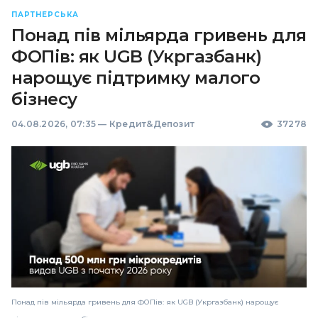
ПАРТНЕРСЬКА
Понад пів мільярда гривень для
ФОПів: як UGB (Укргазбанк)
нарощує підтримку малого
бізнесу
04.08.2026, 07:35
—
Кредит&Депозит
37278
Понад пів мільярда гривень для ФОПів: як UGB (Укргазбанк) нарощує