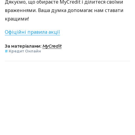
Дякуємо, що обираєте MyCredit і ділитеся своїми
враженнями. Ваша думка допомагає нам ставати
кращими!
Офіційні правила акції
За матеріалами:
MyCredit
#
Кредит Онлайн
ПОДІЛИТИСЯ НОВИНОЮ
Коротко про головне за день в email
розсилці finance.ua
Ваш email