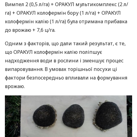
Вимпел 2 (0,5 л/га) +
ОРАКУЛ
мультикомплекс (2 л/
га) +
ОРАКУЛ
колофермін бору (1 л/га) +
ОРАКУЛ
колофермін калію (1 л/га) була отримана прибавка
до врожаю + 7,6 ц/га.
Одним з факторів, що дали такий результат, є те,
що
ОРАКУЛ
колофермін калію поліпшує
надходження води в рослини і зменшує процес
випаровування. В умовах торішньої посухи ці
фактори безпосередньо впливали на формування
врожаю.