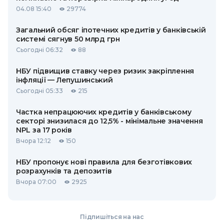
04.08 15:40
29774
Загальний обсяг іпотечних кредитів у банківській
системі сягнув 50 млрд грн
Сьогодні 06:32
88
НБУ підвищив ставку через ризик закріплення
інфляції — Лепушинський
Сьогодні 05:33
215
Частка непрацюючих кредитів у банківському
секторі знизилася до 12,5% - мінімальне значення
NPL за 17 років
Вчора 12:12
150
НБУ пропонує нові правила для безготівкових
розрахунків та депозитів
Вчора 07:00
2925
Підпишіться на нас