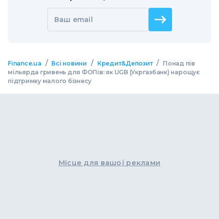
Ваш email
/
/
/
Finance.ua
Всі новини
Кредит&Депозит
Понад пів
мільярда гривень для ФОПів: як UGB (Укргазбанк) нарощує
підтримку малого бізнесу
Місце для вашої реклами