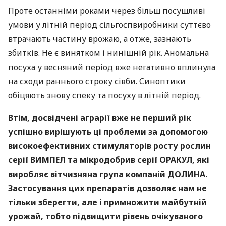
Проте останніми роками через більш посушливі
умови у літній період сільгоспвиробники суттєво
втрачають частину врожаю, а отже, зазнають
збитків. Не є винятком і нинішній рік. Аномальна
посуха у весняний період вже негативно вплинула
на сходи раннього строку сівби. Синоптики
обіцяють знову спеку та посуху в літній період.
Втім, досвідчені аграрії вже не перший рік
успішно вирішують ці проблеми за допомогою
високоефективних стимуляторів росту рослин
серії
ВИМПЕЛ
та мікродобрив серії
ОРАКУЛ
, які
виробляє вітчизняна група компаній
ДОЛИНА
.
Застосування цих препаратів дозволяє нам не
тільки зберегти, але і примножити майбутній
урожай, тобто підвищити рівень очікуваного