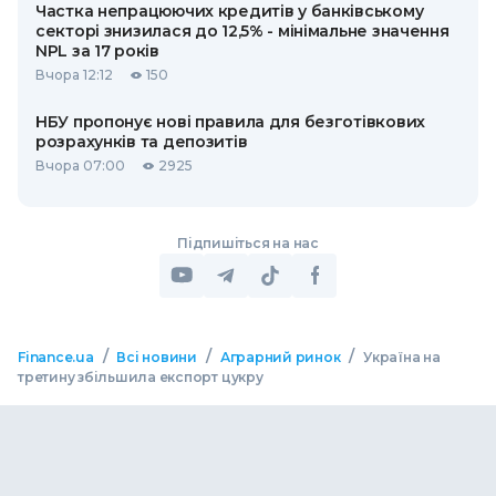
Частка непрацюючих кредитів у банківському
секторі знизилася до 12,5% - мінімальне значення
NPL за 17 років
Вчора 12:12
150
НБУ пропонує нові правила для безготівкових
розрахунків та депозитів
Вчора 07:00
2925
Підпишіться на нас
/
/
/
Finance.ua
Всі новини
Аграрний ринок
Україна на
третину збільшила експорт цукру