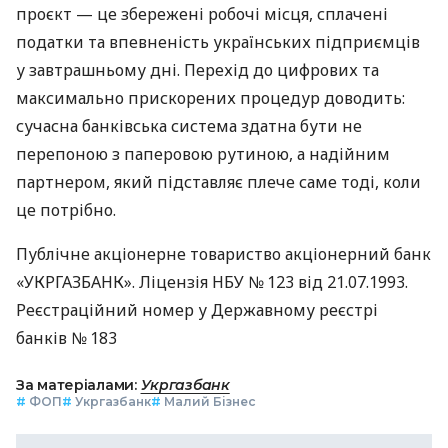
проєкт — це збережені робочі місця, сплачені
податки та впевненість українських підприємців
у завтрашньому дні. Перехід до цифрових та
максимально прискорених процедур доводить:
сучасна банківська система здатна бути не
перепоною з паперовою рутиною, а надійним
партнером, який підставляє плече саме тоді, коли
це потрібно.
Публічне акціонерне товариство акціонерний банк
«УКРГАЗБАНК». Ліцензія НБУ № 123 від 21.07.1993.
Реєстраційний номер у Державному реєстрі
банків № 183
За матеріалами:
Укргазбанк
#
ФОП
#
Укргазбанк
#
Малий Бізнес