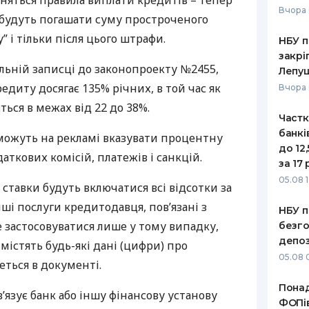
міняться правила виплати кредитів – тепер
Вчора 
будуть погашати суму простроченого
РЕЙТИНГ ДЕБЕТОВИХ
ПУТІВНИ
КАРТОК
СТРАХУ
” і тільки після цього штрафи.
НБУ п
закрі
ЩОМІСЯЧНИЙ ОГЛЯД
ВСІ СТРА
льній записці до законопроекту №2455,
Лепу
КЕШБЕКУ
редиту досягає 135% річних, в той час як
Вчора 
СТРАХОВ
ПУТІВНИКИ ПО
ться в межах від 22 до 38%.
Частк
БАНКІВСЬКИХ КАРТКАХ
ВІДГУКИ
КОМПАНІ
банкі
можуть на рекламі вказувати процентну
до 12
аткових комісій, платежів і санкцій.
ДОСТАВК
за 17 
05.08 1
 ставки будуть включатися всі відсотки за
КОНТАКТ
нші послуги кредитодавця, пов’язані з
НБУ п
 застосовуватися лише у тому випадку,
безго
депоз
містять будь-які дані (цифри) про
05.08 
еться в документі.
Понад
’язує банк або іншу фінансову установу
ФОПів