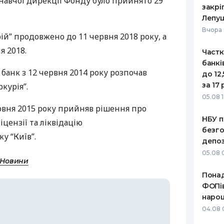
навчої дирекції Фонду було прийнято 29
закрі
Лепу
Вчора 
ій” продовжено до 11 червня 2018 року, а
я 2018.
Частк
банкі
банк з 12 червня 2014 року розпочав
до 12
за 17 
курія”.
05.08 1
рвня 2015 року прийняв рішення про
НБУ п
іцензії та ліквідацію
безго
у “Київ”.
депоз
05.08 
 Новини
Понад
ФОПів
нарощ
04.08 