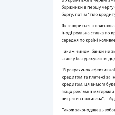
В Україні вже в червні з
боржники в першу чергу 
боргу, потім “тіло кредиту
Як говориться в пояснюва
іноді реальна ставка по к
середня по країні коливає
Таким чином, банки не з
ставку без урахування дод
“В розрахунок ефективної
кредитом та платежі за і
кредитом. Ця вимога буде
якщо рекламні матеріали 
витрати споживача”, – йд
Також законодавець зобов