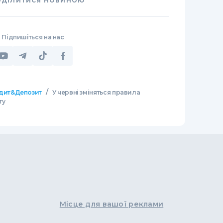
ОДІЛИТИСЯ НОВИНОЮ
Підпишіться на нас
/
дит&Депозит
У червні зміняться правила
ту
Місце для вашої реклами