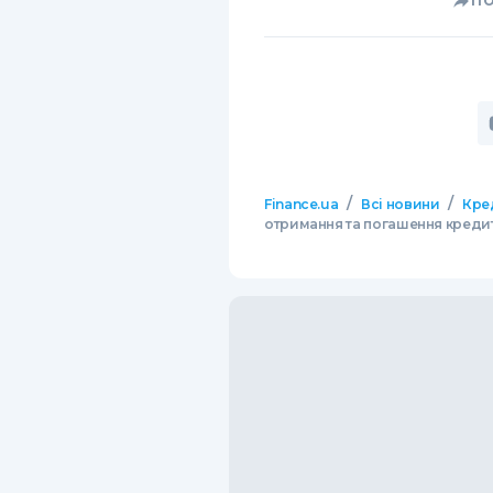
П
/
/
Finance.ua
Всі новини
Кре
отримання та погашення креди