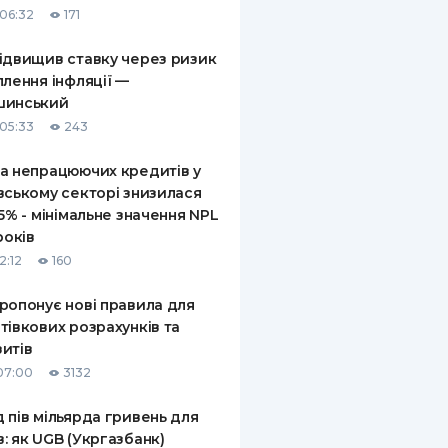
06:32
171
КИ ПО
ВАННЮ
ідвищив ставку через ризик
плення інфляції —
ХОВІ ПОЛІСИ
шинський
05:33
243
І КОМПАНІЇ
а непрацюючих кредитів у
 ПРО СТРАХОВІ
Ї
вському секторі знизилася
,5% - мінімальне значення NPL
А І ОПЛАТА
років
2:12
160
И
ропонує нові правила для
тівкових розрахунків та
итів
07:00
3132
 пів мільярда гривень для
: як UGB (Укргазбанк)