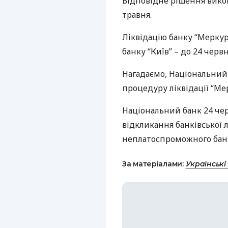
Відповідне рішення вико
травня.
Ліквідацію банку “Меркур
банку “Київ” – до 24 червн
Нагадаємо, Національний 
процедуру ліквідації “Мер
Національний банк 24 че
відкликання банківської л
неплатоспроможного банк
За матеріалами:
Українські