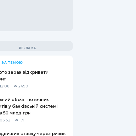
 ЗА ТЕМОЮ
рто зараз відкривати
зит
12:06
2490
ьний обсяг іпотечних
тів у банківській системі
в 50 млрд грн
06:32
171
ідвищив ставку через ризик