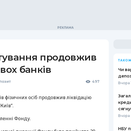
тування продовжив
ТАКОЖ
двох банків
Чи ва
депо
позит
497
Вчора 
Загал
ів фізичних осіб продовжив ліквідацію
креди
Київ”.
сягну
Вчора 
мленні Фонду.
НБУ п