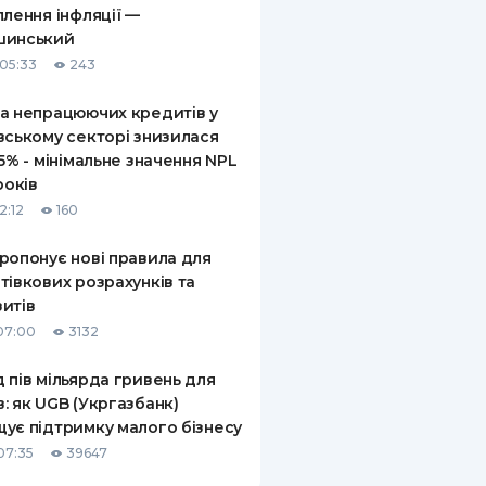
плення інфляції —
шинський
05:33
243
а непрацюючих кредитів у
вському секторі знизилася
,5% - мінімальне значення NPL
років
2:12
160
ропонує нові правила для
тівкових розрахунків та
итів
07:00
3132
 пів мільярда гривень для
: як UGB (Укргазбанк)
ує підтримку малого бізнесу
07:35
39647