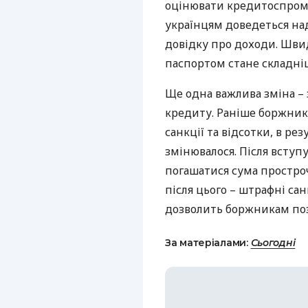
оцінювати кредитоспромо
українцям доведеться на
довідку про доходи. Шви
паспортом стане складні
Ще одна важлива зміна –
кредиту. Раніше боржник
санкції та відсотки, в ре
змінювалося. Після вступу
погашатися сума простроче
після цього – штрафні сан
дозволить боржникам поз
За матеріалами:
Сьогодні