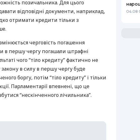
жність позичальника. Для цього
нарощ
давати відповідні документи, наприклад,
04.08 
дко отримати кредити тільки з
ше.
 змінюється черговість погашення
и в першу чергу погашали штрафні
зультаті чого “тіло кредиту” фактично не
 закону в силу в першу чергу буде
ного боргу, потім “тіло кредиту” і тільки
кції. Парламентарії впевнені, що це
бутися “нескінченного лічильника”.