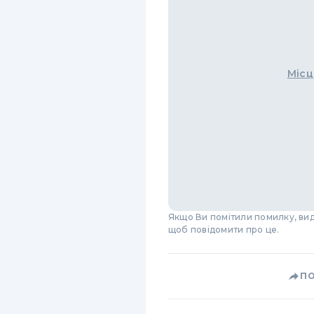
Місц
Якщо Ви помітили помилку, виді
щоб повідомити про це.
П