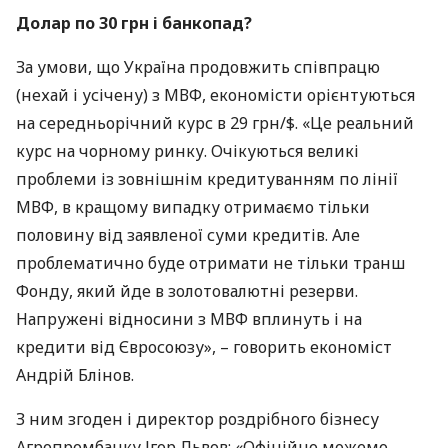
Долар по 30 грн і банкопад?
За умови, що Україна продовжить співпрацю
(нехай і усічену) з
МВФ
, економісти орієнтуються
на середньорічний курс в 29 грн/$. «Це реальний
курс на чорному ринку. Очікуються великі
проблеми із зовнішнім кредитуванням по лінії
МВФ
, в кращому випадку отримаємо тільки
половину від заявленої суми кредитів. Але
проблематично буде отримати не тільки транш
Фонду, який йде в золотовалютні резерви.
Напружені відносини з
МВФ
вплинуть і на
кредити від Євросоюзу», – говорить економіст
Андрій Блінов.
З ним згоден і директор роздрібного бізнесу
Агропромбанку Ігор Львов: «Офіційно можемо