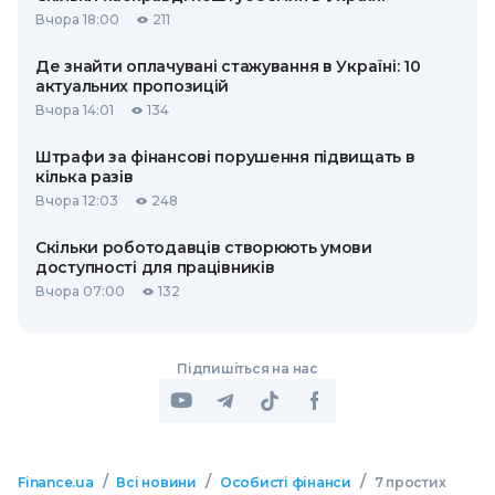
Вчора 18:00
211
Де знайти оплачувані стажування в Україні: 10
актуальних пропозицій
Вчора 14:01
134
Штрафи за фінансові порушення підвищать в
кілька разів
Вчора 12:03
248
Скільки роботодавців створюють умови
доступності для працівників
Вчора 07:00
132
Підпишіться на нас
/
/
/
Finance.ua
Всі новини
Особисті фінанси
7 простих