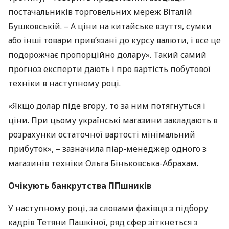
постачальників торговельних мереж Віталій
Бушковській. – А ціни на китайське взуття, сумки
або інші товари прив’язані до курсу валюти, і все це
подорожчає пропорційно долару». Такий самий
прогноз експерти дають і про вартість побутової
техніки в наступному році.
«Якщо долар піде вгору, то за ним потягнуться і
ціни. При цьому українські магазини закладають в
розрахунки остаточної вартості мінімальний
прибуток», – зазначила піар-менеджер одного з
магазинів техніки Ольга Біньковська-Абрахам.
Очікують банкрутства ППшників
У наступному році, за словами фахівця з підбору
кадрів Тетяни Пашкіної, ряд сфер зіткнеться з