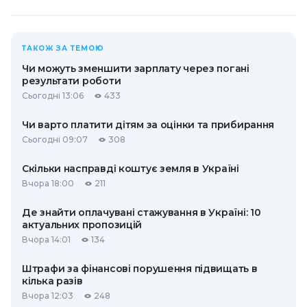
ТАКОЖ ЗА ТЕМОЮ
Чи можуть зменшити зарплату через погані
результати роботи
Сьогодні 13:06
433
Чи варто платити дітям за оцінки та прибирання
Сьогодні 09:07
308
Скільки насправді коштує земля в Україні
Вчора 18:00
211
Де знайти оплачувані стажування в Україні: 10
актуальних пропозицій
Вчора 14:01
134
Штрафи за фінансові порушення підвищать в
кілька разів
Вчора 12:03
248