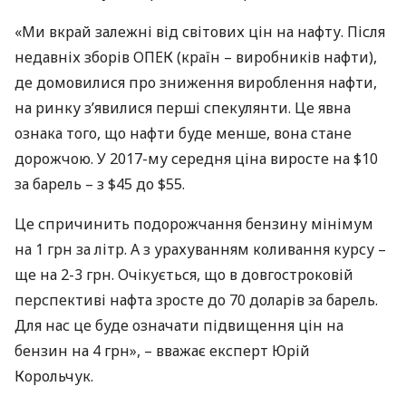
«Ми вкрай залежні від світових цін на нафту. Після
недавніх зборів
ОПЕК
(країн – виробників нафти),
де домовилися про зниження вироблення нафти,
на ринку з’явилися перші спекулянти. Це явна
ознака того, що нафти буде менше, вона стане
дорожчою. У 2017-му середня ціна виросте на $10
за барель – з $45 до $55.
Це спричинить подорожчання бензину мінімум
на 1 грн за літр. А з урахуванням коливання курсу –
ще на 2-3 грн. Очікується, що в довгостроковій
перспективі нафта зросте до 70 доларів за барель.
Для нас це буде означати підвищення цін на
бензин на 4 грн», – вважає експерт Юрій
Корольчук.