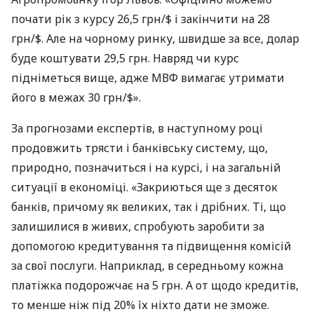
почати рік з курсу 26,5 грн/$ і закінчити на 28
грн/$. Але на чорному ринку, швидше за все, долар
буде коштувати 29,5 грн. Навряд чи курс
підніметься вище, адже
МВФ
вимагає утримати
його в межах 30 грн/$».
За прогнозами експертів, в наступному році
продовжить трясти і банківську систему, що,
природно, позначиться і на курсі, і на загальній
ситуації в економіці. «Закриються ще з десяток
банків, причому як великих, так і дрібних. Ті, що
залишилися в живих, спробують заробити за
допомогою кредитування та підвищення комісій
за свої послуги. Наприклад, в середньому кожна
платіжка подорожчає на 5 грн. А от щодо кредитів,
то менше ніж під 20% їх ніхто дати не зможе.