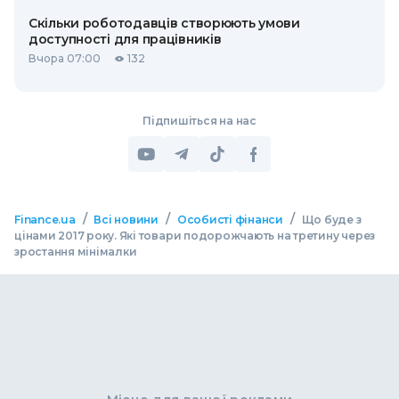
Скільки роботодавців створюють умови
доступності для працівників
Вчора 07:00
132
Підпишіться на нас
/
/
/
Finance.ua
Всі новини
Особисті фінанси
Що буде з
цінами 2017 року. Які товари подорожчають на третину через
зростання мінімалки