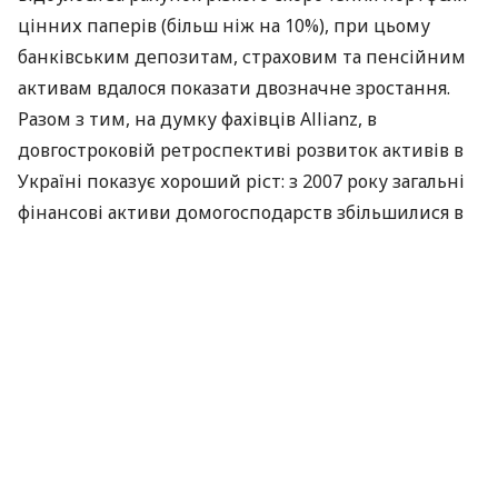
цінних паперів (більш ніж на 10%), при цьому
банківським депозитам, страховим та пенсійним
активам вдалося показати двозначне зростання.
Разом з тим, на думку фахівців Allianz, в
довгостроковій ретроспективі розвиток активів в
Україні показує хороший ріст: з 2007 року загальні
фінансові активи домогосподарств збільшилися в
три рази; з кінця 2000 року середньорічний темп
росту активів становив 34,7%, що є найвищим
показником в регіоні Східна Європа.
Згідно звіту, темпи росту в цьому регіоні в
минулому році в цілому сповільнилися на один
процентний пункт – до 11,2%, хоча зростання було
вдвічі вище, ніж у Західній Європі (+ 5,2%). У
довгостроковій перспективі весь регіон зможе