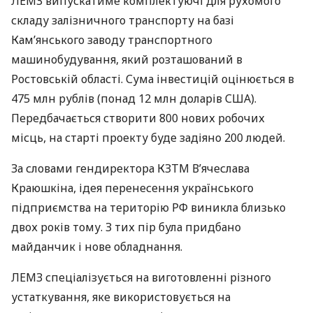
ЛЕМЗ
випускатиме комплектуючі для рухомого
складу залізничного транспорту на базі
Кам’янського заводу транспортного
машинобудування, який розташований в
Ростовській області. Сума інвестицій оцінюється в
475 млн рублів (понад 12 млн доларів
США
).
Передбачається створити 800 нових робочих
місць, на старті проекту буде задіяно 200 людей.
За словами гендиректора
КЗТМ
В’ячеслава
Краюшкіна, ідея перенесення українського
підприємства на територію РФ виникла близько
двох років тому. З тих пір була придбано
майданчик і нове обладнання.
ЛЕМЗ
спеціалізується на виготовленні різного
устаткування, яке використовується на