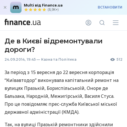
Multi від Finance.ua
ВСТАНОВИТИ
(8,9K+)
Де в Києві відремонтували
дороги?
24.09.2014, 19:45
—
Казна та Політика
512
За період з 15 вересня до 22 вересня корпорація
“Київавтодор” виконувала капітальний ремонт на
вулицях Празькій, Бориспільськоїй, Оноре де
Бальзака, Народній, Межигірській, Василя Стуса.
Про це повідомляє прес-служба Київської міської
державної адміністрації (
КМДА
).
Так, на вулиці Празькій ремонтники здійснили