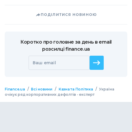
ПОДІЛИТИСЯ НОВИНОЮ
Коротко про головне за день в email
розсилці finance.ua
Ваш email
/
/
/
Finance.ua
Всі новини
Казна та Політика
Україна
очікує ряд корпоративних дефолтів - експерт