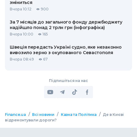
зміниться
Вчора 10:12
900
За 7 місяців до загального фонду держбюджету
надійшло понад 2 трлн грн (інфографіка)
Вчора 10:00
165
Швеція передасть Україні судно, яке незаконно
вивозило зерно з окупованого Севастополя
Вчора 08:49
67
Підпишіться на нас
/
/
/
Finance.ua
Всі новини
Казна та Політика
Де в Києві
відремонтували дороги?