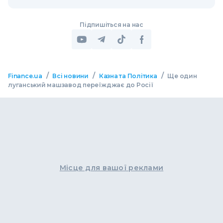
Підпишіться на нас
/
/
/
Finance.ua
Всі новини
Казна та Політика
Ще один
луганський машзавод переїжджає до Росії
Місце для вашої реклами