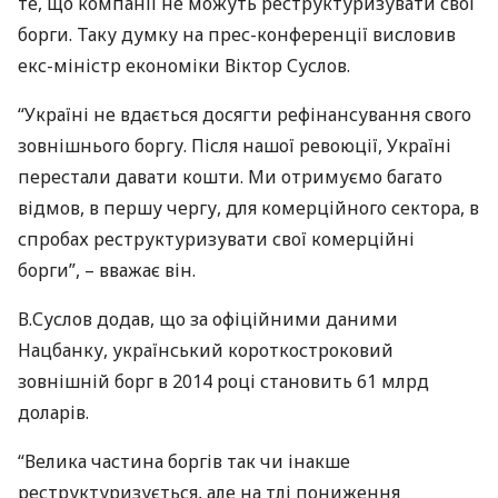
те, що компанії не можуть реструктуризувати свої
борги. Таку думку на прес-конференції висловив
екс-міністр економіки Віктор Суслов.
“Україні не вдається досягти рефінансування свого
зовнішнього боргу. Після нашої ревоюції, Україні
перестали давати кошти. Ми отримуємо багато
відмов, в першу чергу, для комерційного сектора, в
спробах реструктуризувати свої комерційні
борги”, – вважає він.
В.Суслов додав, що за офіційними даними
Нацбанку, український короткостроковий
зовнішній борг в 2014 році становить 61 млрд
доларів.
“Велика частина боргів так чи інакше
реструктуризується, але на тлі пониження