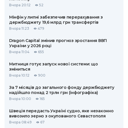
Вчора 20:12
52
Мінфін у липні забезпечив перерахування з
держбюджету 19,6 млрд грн трансфертів
Вчора 11:23
479
Dragon Capital змінив прогноз зростання ВВП
України у 2026 році
Вчора 11:04
655
Митниця готує запуск нової системи: що
зміниться
Вчора 10:12
900
За 7 місяців до загального фонду держбюджету
надійшло понад 2 трлн грн (інфографіка)
Вчора 10:00
165
Швеція передасть Україні судно, яке незаконно
вивозило зерно з окупованого Севастополя
Вчора 08:49
67