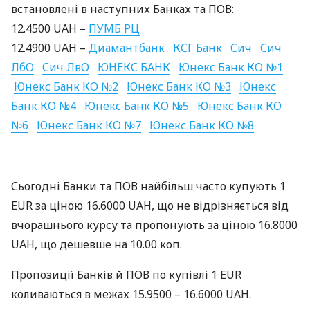
встановлені в наступних Банках та
ПОВ
:
12.4500
UAH
–
ПУМБ
РЦ
12.4900
UAH
–
Диамантбанк
КСГ
Банк
Сич
Сич
ЛбО
Сич ЛвО
ЮНЕКС
БАНК
Юнекс Банк КО №1
Юнекс Банк КО №2
Юнекс Банк КО №3
Юнекс
Банк КО №4
Юнекс Банк КО №5
Юнекс Банк КО
№6
Юнекс Банк КО №7
Юнекс Банк КО №8
Сьогодні Банки та
ПОВ
найбільш часто купують 1
EUR
за ціною 16.6000
UAH
, що не відрізняється від
вчорашнього курсу та пропонують за ціною 16.8000
UAH
, що дешевше на 10.00 коп.
Пропозиції Банків й
ПОВ
по купівлі 1
EUR
коливаються в межах 15.9500 – 16.6000
UAH
.