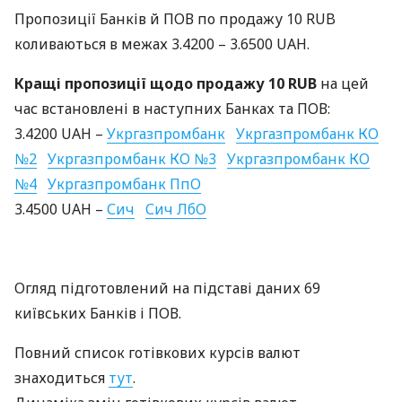
Пропозиції Банків й
ПОВ
по продажу 10
RUB
коливаються в межах 3.4200 – 3.6500
UAH
.
Кращі пропозиції щодо продажу 10
RUB
на цей
час встановлені в наступних Банках та
ПОВ
:
3.4200
UAH
–
Укргазпромбанк
Укргазпромбанк КО
№2
Укргазпромбанк КО №3
Укргазпромбанк КО
№4
Укргазпромбанк ПпО
3.4500
UAH
–
Сич
Сич ЛбО
Огляд підготовлений на підставі даних 69
київських Банків і
ПОВ
.
Повний список готівкових курсів валют
знаходиться
тут
.