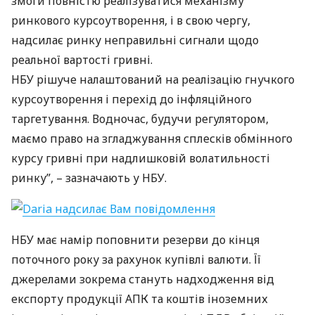
змоги повністю реалізуватися механізму
ринкового курсоутворення, і в свою чергу,
надсилає ринку неправильні сигнали щодо
реальної вартості гривні.
НБУ
рішуче налаштований на реалізацію гнучкого
курсоутворення і перехід до інфляційного
таргетування. Водночас, будучи регулятором,
маємо право на згладжування сплесків обмінного
курсу гривні при надлишковій волатильності
ринку”, – зазначають у
НБУ
.
НБУ
має намір поповнити резерви до кінця
поточного року за рахунок купівлі валюти. Її
джерелами зокрема стануть надходження від
експорту продукції
АПК
та коштів іноземних