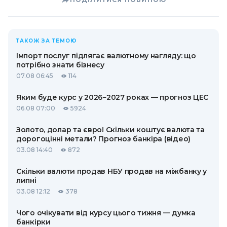
ТАКОЖ ЗА ТЕМОЮ
Імпорт послуг підлягає валютному нагляду: що
потрібно знати бізнесу
07.08 06:45
114
Яким буде курс у 2026−2027 роках — прогноз ЦЕС
06.08 07:00
5924
Золото, долар та євро! Скільки коштує валюта та
дорогоцінні метали? Прогноз банкіра (відео)
03.08 14:40
872
Скільки валюти продав НБУ продав на міжбанку у
липні
03.08 12:12
378
Чого очікувати від курсу цього тижня — думка
банкірки