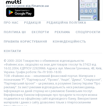
Застосунок від Finance.ua
ПРО НАС
РЕДАКЦІЯ
РЕДАКЦІЙНА ПОЛІТИКА
ПОЛІТИКА ШІ
ЕКСПЕРТИ
РЕКЛАМА
СПЕЦПРОЄКТИ
ПРАВИЛА КОРИСТУВАННЯ
КОНФІДЕНЦІЙНІСТЬ
КОНТАКТИ
© 2000–2026 Товариство з обмеженою відповідальністю
«Файненс.юа», свідоцтво на знак для товарів і послуг № 37423 від
16.02.2004, ЄДРПОУ 22929966. Адреса: вул. Миколи Грінченка, 4В, Київ,
Україна. Графік роботи: Пн–Пт 9:00–18:00.
ТОВ «Файненс.юа» – незалежний фінансовий портал. Матеріали з
позначками “Р”, “Партнерська”, “Промо”, “Акція”, “Думка”, “Спецпроєкт”,
“Партнерський проєкт” – це реклама, в розумінні Закону України “Про
рекламу”. За зміст реклами відповідальність несе рекламодавець.
Інформація на даній сторінці не є рекламою банківських послуг.
Верифіковану банком інформацію про продукти та послуги можна
подивитися на офіційному сайті відповідного банку. Використання
матеріалів і даних з сайту дозволено тільки з гіперпосиланням