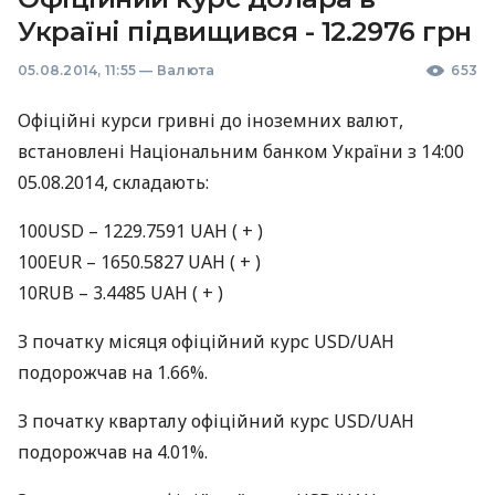
Україні підвищився - 12.2976 грн
05.08.2014, 11:55
—
Валюта
653
Офіційні курси гривні до iноземних валют,
встановлені Національним банком України з 14:00
05.08.2014, складають:
100USD – 1229.7591
UAH
( + )
100EUR – 1650.5827
UAH
( + )
10RUB – 3.4485
UAH
( + )
З початку місяця офіційний курс
USD
/UAH
подорожчав на 1.66%.
З початку кварталу офіційний курс
USD
/UAH
подорожчав на 4.01%.