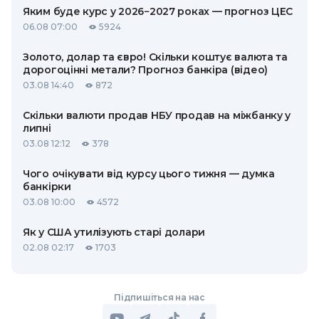
Яким буде курс у 2026−2027 роках — прогноз ЦЕС
06.08 07:00
5924
Золото, долар та євро! Скільки коштує валюта та
дорогоцінні метали? Прогноз банкіра (відео)
03.08 14:40
872
Скільки валюти продав НБУ продав на міжбанку у
липні
03.08 12:12
378
Чого очікувати від курсу цього тижня — думка
банкірки
03.08 10:00
4572
Як у США утилізують старі долари
02.08 02:17
1703
Підпишіться на нас