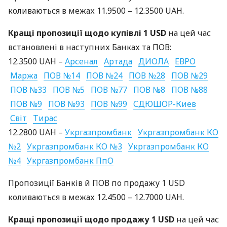
коливаються в межах 11.9500 – 12.3500
UAH
.
Кращі пропозиції щодо купівлі 1
USD
на цей час
встановлені в наступних Банках та
ПОВ
:
12.3500
UAH
–
Арсенал
Артада
ДИОЛА
ЕВРО
Маржа
ПОВ
№14
ПОВ
№24
ПОВ
№28
ПОВ
№29
ПОВ
№33
ПОВ
№5
ПОВ
№77
ПОВ
№8
ПОВ
№88
ПОВ
№9
ПОВ
№93
ПОВ
№99
СДЮШОР
-Киев
Світ
Тирас
12.2800
UAH
–
Укргазпромбанк
Укргазпромбанк КО
№2
Укргазпромбанк КО №3
Укргазпромбанк КО
№4
Укргазпромбанк ПпО
Пропозиції Банків й
ПОВ
по продажу 1
USD
коливаються в межах 12.4500 – 12.7000
UAH
.
Кращі пропозиції щодо продажу 1
USD
на цей час