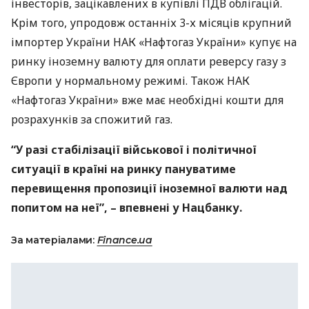
інвесторів, зацікавлених в купівлі
ПДВ
облігацій.
Крім того, упродовж останніх 3-х місяців крупний
імпортер України
НАК
«Нафтогаз України» купує на
ринку іноземну валюту для оплати реверсу газу з
Європи у нормальному режимі. Також
НАК
«Нафтогаз України» вже має необхідні кошти для
розрахунків за спожитий газ.
“У разі стабілізації військової і політичної
ситуації в країні на ринку пануватиме
перевищення пропозиції іноземної валюти над
попитом на неї”, – впевнені у Нацбанку.
За матеріалами:
Finance.ua