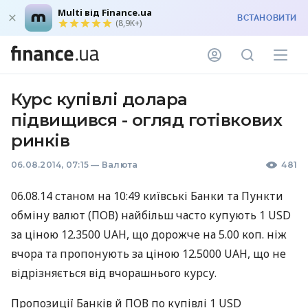
Multi від Finance.ua
ВСТАНОВИТИ
(8,9K+)
Курс купівлі долара
підвищився - огляд готівкових
ринків
06.08.2014, 07:15
—
Валюта
481
06.08.14 станом на 10:49 київські Банки та Пункти
обміну валют (
ПОВ
) найбільш часто купують 1
USD
за ціною 12.3500
UAH
, що дорожче на 5.00 коп. ніж
вчора та пропонують за ціною 12.5000
UAH
, що не
відрізняється від вчорашнього курсу.
Пропозиції Банків й
ПОВ
по купівлі 1
USD