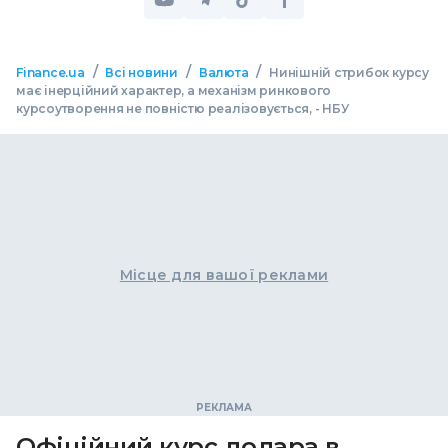
/
/
/
Finance.ua
Всі новини
Валюта
Нинішній стрибок курсу
має інерційний характер, а механізм ринкового
курсоутворення не повністю реалізовується, - НБУ
Місце для вашої реклами
Офіційний курс долара в