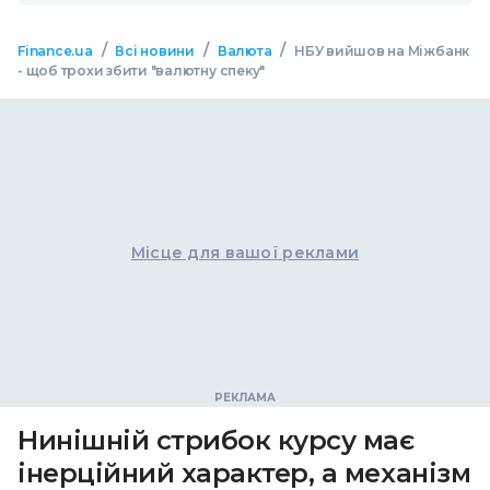
/
/
/
Finance.ua
Всі новини
Валюта
НБУ вийшов на Міжбанк
- щоб трохи збити "валютну спеку"
Місце для вашої реклами
Нинішній стрибок курсу має
інерційний характер, а механізм