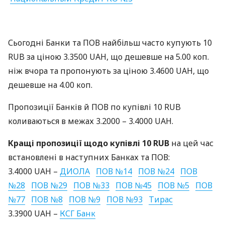
Сьогодні Банки та
ПОВ
найбільш часто купують 10
RUB
за ціною 3.3500
UAH
, що дешевше на 5.00 коп.
ніж вчора та пропонують за ціною 3.4600
UAH
, що
дешевше на 4.00 коп.
Пропозиції Банків й
ПОВ
по купівлі 10
RUB
коливаються в межах 3.2000 – 3.4000
UAH
.
Кращі пропозиції щодо купівлі 10
RUB
на цей час
встановлені в наступних Банках та
ПОВ
:
3.4000
UAH
–
ДИОЛА
ПОВ
№14
ПОВ
№24
ПОВ
№28
ПОВ
№29
ПОВ
№33
ПОВ
№45
ПОВ
№5
ПОВ
№77
ПОВ
№8
ПОВ
№9
ПОВ
№93
Тирас
3.3900
UAH
–
КСГ
Банк