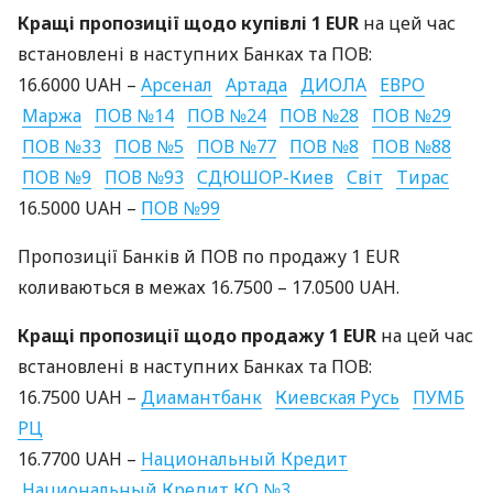
Кращі пропозиції щодо купівлі 1
EUR
на цей час
встановлені в наступних Банках та
ПОВ
:
16.6000
UAH
–
Арсенал
Артада
ДИОЛА
ЕВРО
Маржа
ПОВ
№14
ПОВ
№24
ПОВ
№28
ПОВ
№29
ПОВ
№33
ПОВ
№5
ПОВ
№77
ПОВ
№8
ПОВ
№88
ПОВ
№9
ПОВ
№93
СДЮШОР
-Киев
Світ
Тирас
16.5000
UAH
–
ПОВ
№99
Пропозиції Банків й
ПОВ
по продажу 1
EUR
коливаються в межах 16.7500 – 17.0500
UAH
.
Кращі пропозиції щодо продажу 1
EUR
на цей час
встановлені в наступних Банках та
ПОВ
:
16.7500
UAH
–
Диамантбанк
Киевская Русь
ПУМБ
РЦ
16.7700
UAH
–
Национальный Кредит
Национальный Кредит КО №3