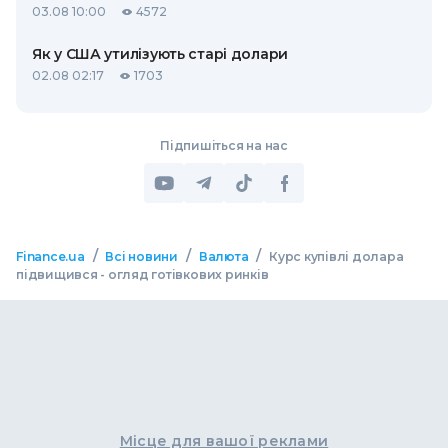
03.08 10:00
4572
Як у США утилізують старі долари
02.08 02:17
1703
Підпишіться на нас
/
/
/
Finance.ua
Всі новини
Валюта
Курс купівлі долара
підвищився - огляд готівкових ринків
Місце для вашої реклами