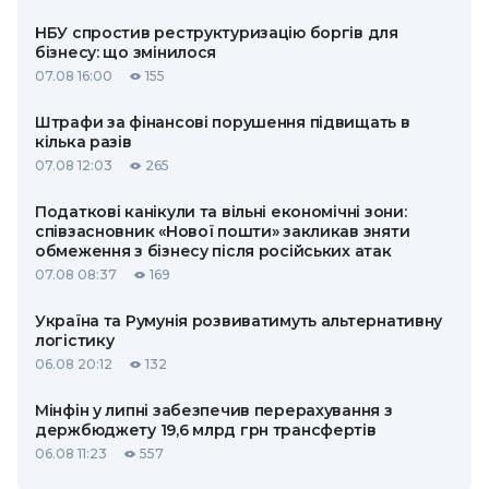
НБУ спростив реструктуризацію боргів для
бізнесу: що змінилося
07.08 16:00
155
Штрафи за фінансові порушення підвищать в
кілька разів
07.08 12:03
265
Податкові канікули та вільні економічні зони:
співзасновник «Нової пошти» закликав зняти
обмеження з бізнесу після російських атак
07.08 08:37
169
Україна та Румунія розвиватимуть альтернативну
логістику
06.08 20:12
132
Мінфін у липні забезпечив перерахування з
держбюджету 19,6 млрд грн трансфертів
06.08 11:23
557