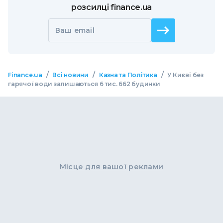
розсилці finance.ua
Ваш email
/
/
/
Finance.ua
Всі новини
Казна та Політика
У Києві без
гарячої води залишаються 6 тис. 662 будинки
Місце для вашої реклами