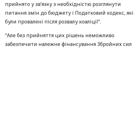
прийнято у зв’язку з необхідністю розглянути
питання змін до бюджету і Податковий кодекс, які
були провалені після розвалу коаліції”.
“Але без прийняття цих рішень неможливо
забезпечити належне фінансування Збройних сил
України, відновлення зруйнованих терористами
населених пунктів на сході України та вирішення
інших першочергових питань”, – підкреслив
спікер.
Крім того, за словами О.Турчинова, на розгляд
Верховної Ради буде винесено питання щодо
ратифікації угоди між Україною та Австралією, які
дозволять австралійським поліцейським
перебувати в зоні, де був збитий “Боїнг-777”
Малазійських авіаліній.