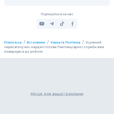
Підпишіться на нас
/
/
/
Finance.ua
Всі новини
Казна та Політика
Усунений
через втечу екс-нардеп голова Пенітенціарної служби вже
повернувся до роботи
Місце для вашої реклами