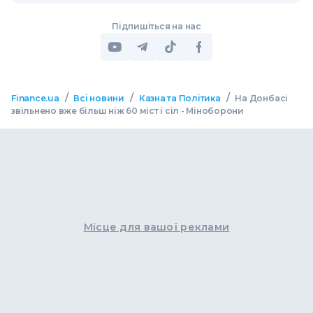
Підпишіться на нас
/
/
/
Finance.ua
Всі новини
Казна та Політика
На Донбасі
звільнено вже більш ніж 60 міст і сіл - Міноборони
Місце для вашої реклами