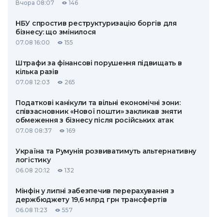
Вчора 08:07
146
НБУ спростив реструктуризацію боргів для
бізнесу: що змінилося
07.08 16:00
155
Штрафи за фінансові порушення підвищать в
кілька разів
07.08 12:03
265
Податкові канікули та вільні економічні зони:
співзасновник «Нової пошти» закликав зняти
обмеження з бізнесу після російських атак
07.08 08:37
169
Україна та Румунія розвиватимуть альтернативну
логістику
06.08 20:12
132
Мінфін у липні забезпечив перерахування з
держбюджету 19,6 млрд грн трансфертів
06.08 11:23
557