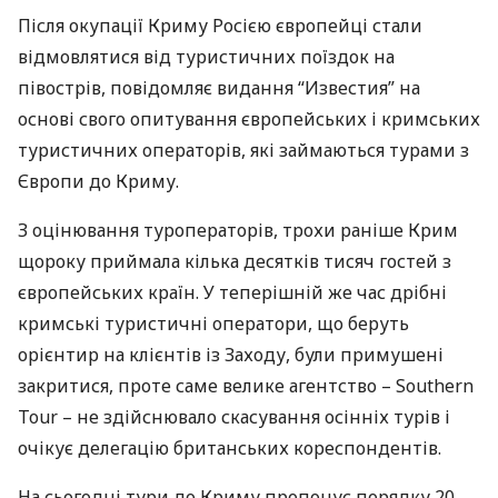
Після окупації Криму Росією європейці стали
відмовлятися від туристичних поїздок на
півострів, повідомляє видання “Известия” на
основі свого опитування європейських і кримських
туристичних операторів, які займаються турами з
Європи до Криму.
З оцінювання туроператорів, трохи раніше Крим
щороку приймала кілька десятків тисяч гостей з
європейських країн. У теперішній же час дрібні
кримські туристичні оператори, що беруть
орієнтир на клієнтів із Заходу, були примушені
закритися, проте саме велике агентство – Southern
Tour – не здійснювало скасування осінніх турів і
очікує делегацію британських кореспондентів.
На сьогодні тури до Криму пропонує порядку 20