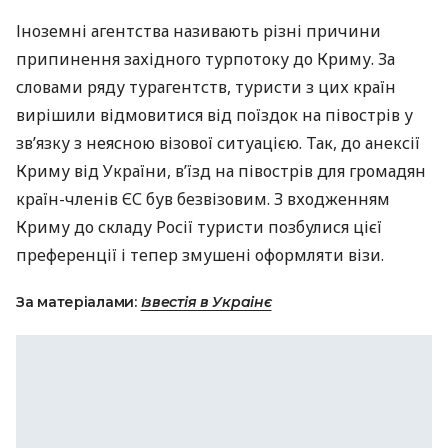
Іноземні агентства називають різні причини
припинення західного турпотоку до Криму. За
словами ряду турагентств, туристи з цих країн
вирішили відмовитися від поїздок на півострів у
зв’язку з неясною візової ситуацією. Так, до анексії
Криму від України, в’їзд на півострів для громадян
країн-членів ЄС був безвізовим. З входженням
Криму до складу Росії туристи позбулися цієї
преференції і тепер змушені оформляти візи.
За матеріалами:
Ізвестія в Украінє