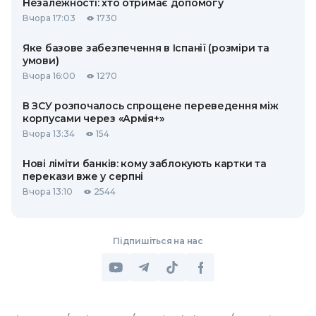
Незалежності: хто отримає допомогу
Вчора 17:03
1730
Яке базове забезпечення в Іспанії (розміри та
умови)
Вчора 16:00
1270
В ЗСУ розпочалось спрощене переведення між
корпусами через «Армія+»
Вчора 13:34
154
Нові ліміти банків: кому заблокують картки та
перекази вже у серпні
Вчора 13:10
2544
Підпишіться на нас