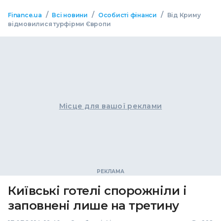
/
/
/
Finance.ua
Всі новини
Особисті фінанси
Від Криму
відмовилися турфірми Європи
Місце для вашої реклами
Київські готелі спорожніли і
заповнені лише на третину