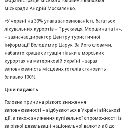
«Адміністрація міського голови» Львівської
міськради Андрій Москаленко.
«У червні на 30% упала заповнюваність багатьох
лікувальних курортів – Трускавця, Моршина та ін»,
– зазначає директор Центру туристичної
інформації Володимир Царук. За його словами,
набагато краще ситуація тільки в морських
курортах на материковій Україні – зараз
заповнюваність місцевих готелів становить
близько 100%.
Ціни падають
Головна причина різкого зниження
заповнюваності – відбуваються в Україні військові
дії, а також зниження купівельної спроможності із
за різкої девальвації національної валюти з 8 до