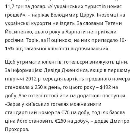
11,7 грн за долар. «У українських туристів немає
грошей», – нарікає Володимир Царук. Іноземці на
українські курорти не їздять. За словами Тетяни
Йосипенко, цього року в Карпати не приїхали
росіяни. Торік, за її оцінкою, на них припадало 10-
15% від загальної кількості відпочиваючих.
Щоб утримати клієнтів, готельєри знижують ціни.
За інформацією Девіда Дженкінса, якщо в першому
півріччі 2012 р. середня вартість проданого номера
становила $ 250 в день, то цього року – $192 на
добу. Але готелі готові йти на додаткові поступки.
«Зараз у київських готелях можна зняти
стандартний номер за €70 на добу, тоді як базова
ціна його становить €260 на добу», – додає Дмитро
Прохоров.