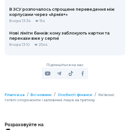
В ЗСУ розпочалось спрощене переведення між
корпусами через «Армія+»
Вчора 13:34
154
Нові ліміти банків: кому заблокують картки та
перекази вже у серпні
Вчора 13:10
2544
Підпишіться на нас
/
/
/
Finance.ua
Всі новини
Особисті фінанси
Київські
готелі спорожніли і заповнені лише на третину
Розраховуйте на