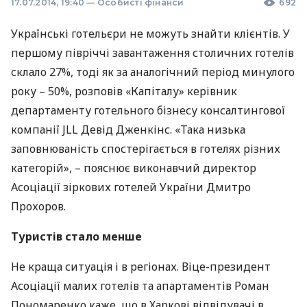
17.07.2014, 19:40
—
Особисті фінанси
692
Українські готельєри не можуть знайти клієнтів. У
першому півріччі завантаження столичних готелів
склало 27%, тоді як за аналогічний період минулого
року – 50%, розповів «Капіталу» керівник
департаменту готельного бізнесу консалтингової
компанії
JLL
Девід Дженкінс. «Така низька
заповнюваність спостерігається в готелях різних
категорій», – пояснює виконавчий директор
Асоціації зіркових готелей України Дмитро
Прохоров.
Туристів стало менше
Не краща ситуація і в регіонах. Віце-президент
Асоціації малих готелів та апартаментів Роман
Пономаренко каже, що в Харкові відвідувачі в