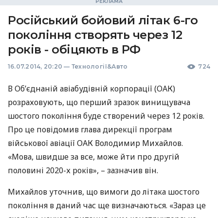
Російський бойовий літак 6-го
покоління створять через 12
років - обіцяють в РФ
16.07.2014, 20:20
—
Технології&Авто
724
В Об’єднаній авіабудівній корпорації (
ОАК
)
розраховують, що перший зразок винищувача
шостого покоління буде створений через 12 років.
Про це повідомив глава дирекції програм
військової авіації
ОАК
Володимир Михайлов.
«Мова, швидше за все, може йти про другій
половині 2020-х років», – зазначив він.
Михайлов уточнив, що вимоги до літака шостого
покоління в даний час ще визначаються. «Зараз це