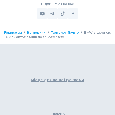
Підпишіться на нас
/
/
/
Finance.ua
Всі новини
Технології&Авто
BMW відкликає
1,6 млн автомобілів по всьому світу
Місце для вашої реклами