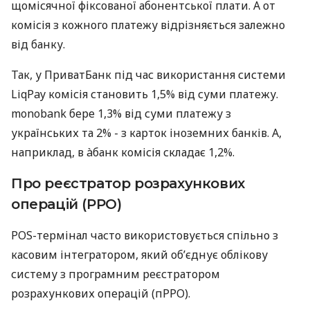
щомісячної фіксованої абонентської плати. А от
комісія з кожного платежу відрізняється залежно
від банку.
Так, у ПриватБанк під час використання системи
LiqPay комісія становить 1,5% від суми платежу.
monobank бере 1,3% від суми платежу з
українських та 2% - з карток іноземних банків. А,
наприклад, в àбанк комісія складає 1,2%.
Про реєстратор розрахункових
операцій (РРО)
POS-термінал часто використовується спільно з
касовим інтегратором, який об’єднує облікову
систему з програмним реєстратором
розрахункових операцій (пРРО).