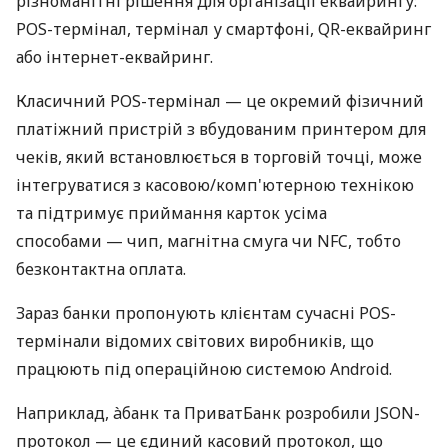
різноманітні рішення для організації еквайрингу:
POS-термінал, термінал у смартфоні, QR-еквайринг
або інтернет-еквайринг.
Класичний POS-термінал — це окремий фізичний
платіжний пристрій з вбудованим принтером для
чеків, який встановлюється в торговій точці, може
інтегруватися з касовою/комп'ютерною технікою
та підтримує приймання карток усіма
способами — чип, магнітна смуга чи NFC, тобто
безконтактна оплата.
Зараз банки пропонують клієнтам сучасні POS-
термінали відомих світових виробників, що
працюють під операційною системою Android.
Наприклад, àбанк та ПриватБанк розробили JSON-
протокол — це єдиний касовий протокол, що