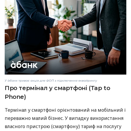
У àбанк триває акція для ФОП з підключення еквайрингу
Про термінал у смартфоні (Tap to
Phone)
Термінал у смартфоні орієнтований на мобільний і
переважно малий бізнес. У випадку використання
власного пристрою (смартфону) тариф на послугу