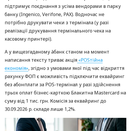
підтримує поєднання з усіма вендорами в парку
банку (Ingenico, Verifone, PAX). Водночас не
потрібно друкувати чеки з термінала (у разі
реалізації друкування термінального чека на
касовому принтері).
А у вищезгаданому àбанк станом на момент
написання тексту триває акція
«POSтійна
економія»
, згідно з умовами якої під час відкриття
рахунку ФОП є можливість підключити еквайринг
без абонплати за POS-термінал у разі здійснення
трьох оплат бізнес-карткою Блакитна Mastercard на
суму від 1 тис. грн. Комісія за еквайринг до
30.09.2026 р. складе лише 1,2%.