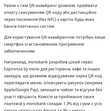
Разом з тим QR-еквайринг дозволяє приймати
оплату скануванням QR-коду або дистанційно
через посилання (без NFC) з карток будь-яких
банків платіжних систем.
Для користування QR-еквайрингом потрібен лише
смартфон із встановленим програмним
забезпеченням.
Наприклад, monobank розробив цілий сервіс
Expirenza by mono для ресторанів, кафе та інших
закладів, що дозволяє відвідувачам через QR-код
переглядати меню, оплачувати рахунок (зокрема
Apple/Google Pay), залишати чайові та відгуки без
участі офіціанта. Комісія за приймання таких
платежів у monobank складає 1,3% від суми з усіх
карток українських банків та 2% з карток