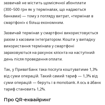
зазвичай не містить щомісячної абонплати
(300−500 грн як у терміналах, що надаються
банками) — тому з погляду витрат, «термінал в
смартфоні» є більш економним.
Зазвичай термінал у смартфоні використовується
разом з касовим інтегратором. Кошти у випадку
використання термінала у смартфоні
зараховуються на рахунок клієнта на наступний
день після проведення оплати.
Так, у ПриватБанк така послуга коштуватиме 1,3%
від суми операцій. Такий самий тариф — 1,3% від
суми операцій — беруть і в monobank. А ось в àбанк
тариф становить 1,2%.
Про QR-еквайринг