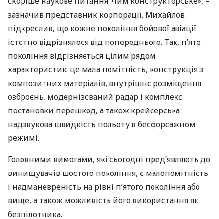
скоріше наукове питання, чим конструкторське», –
зазначив представник корпорації. Михайлов
підкреслив, що кожне покоління бойової авіації
істотно відрізнялося від попереднього. Так, п’яте
покоління відрізняється цілим рядом
характеристик: це мала помітність, конструкція з
композитних матеріалів, внутрішнє розміщення
озброєнь, модернізований радар і комплекс
постановки перешкод, а також крейсерська
надзвукова швидкість польоту в бесфорсажном
режимі.
Головними вимогами, які сьогодні пред’являють до
винищувачів шостого покоління, є малопомітність
і надманевреність на рівні п’ятого покоління або
вище, а також можливість його використання як
безпілотника.