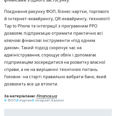
Поєднання рахунку ФОП, бізнес-картки, торгового
й інтернет-еквайрингу, QR-еквайрингу, технології
Tap to Phone та інтеграції з програмним РРО
дозволяє підприємцю отримати практично всі
ключові фінансові інструменти «під одним
дахом». Такий підхід скорочує час на
адміністрування, спрощує облік і допомагає
підприємцям зосередитися на розвитку власної
справи, а не на вирішенні технічних питань.
Головне -на старті правильно вибрати банк, який
дозволить все це втілити.
За матеріалами:
Finance.ua
#
ФОП
#
Картки
#
Інтернет-Банкінг