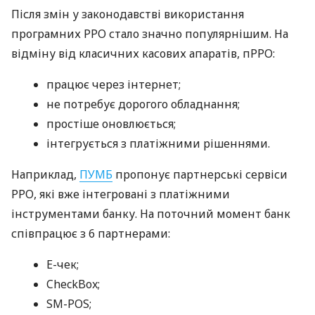
Після змін у законодавстві використання
програмних РРО стало значно популярнішим. На
відміну від класичних касових апаратів, пРРО:
працює через інтернет;
не потребує дорогого обладнання;
простіше оновлюється;
інтегрується з платіжними рішеннями.
Наприклад,
ПУМБ
пропонує партнерські сервіси
РРО, які вже інтегровані з платіжними
інструментами банку. На поточний момент банк
співпрацює з 6 партнерами:
E-чек;
CheckBox;
SM-POS;