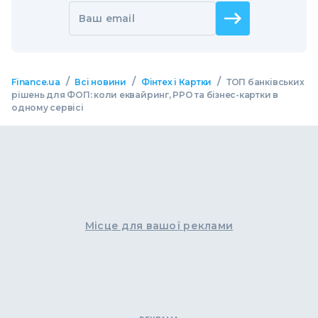
Ваш email
/
/
/
Finance.ua
Всі новини
Фінтех і Картки
ТОП банківських
рішень для ФОП: коли еквайринг, РРО та бізнес-картки в
одному сервісі
Місце для вашої реклами