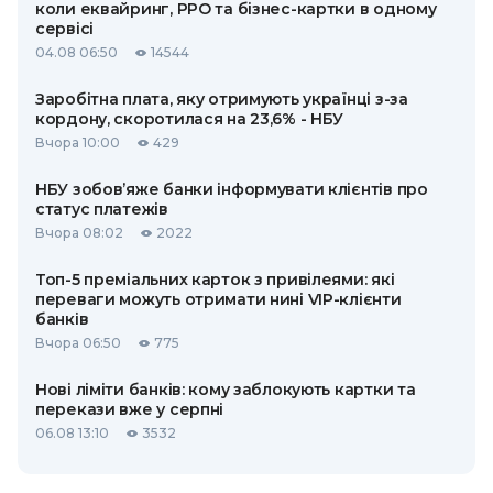
коли еквайринг, РРО та бізнес-картки в одному
сервісі
04.08 06:50
14544
Заробітна плата, яку отримують українці з-за
кордону, скоротилася на 23,6% - НБУ
Вчора 10:00
429
НБУ зобов’яже банки інформувати клієнтів про
статус платежів
Вчора 08:02
2022
Топ-5 преміальних карток з привілеями: які
переваги можуть отримати нині VIP-клієнти
банків
Вчора 06:50
775
Нові ліміти банків: кому заблокують картки та
перекази вже у серпні
06.08 13:10
3532