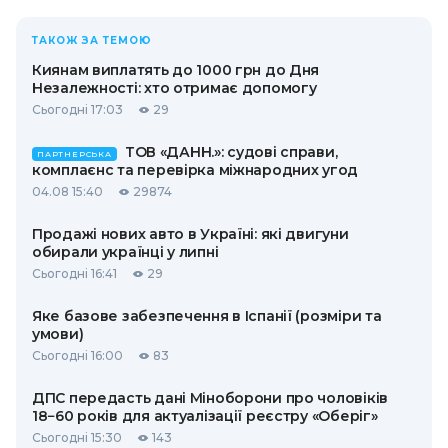
ТАКОЖ ЗА ТЕМОЮ
Киянам виплатять до 1000 грн до Дня
Незалежності: хто отримає допомогу
Сьогодні 17:03
29
ТОВ «ДАНН.»: судові справи,
ПАРТНЕРСЬКА
комплаєнс та перевірка міжнародних угод
04.08 15:40
29874
Продажі нових авто в Україні: які двигуни
обирали українці у липні
Сьогодні 16:41
29
Яке базове забезпечення в Іспанії (розміри та
умови)
Сьогодні 16:00
83
ДПС передасть дані Міноборони про чоловіків
18−60 років для актуалізації реєстру «Оберіг»
Сьогодні 15:30
143