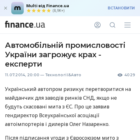
Multi від Finance.ua
ВСТАНОВИТИ
(8,9K+)
Автомобільній промисловості
України загрожує крах -
експерти
11.07.2014, 20:00
—
Технології&Авто
4029
Український автопром ризикує перетворитися на
майданчик для заводів ринків
СНД
, якщо не
будуть скасовані мита з ЄС. Про це заявив
гендиректор Всеукраїнської асоціації
автоімпортерів і дилерів Олег Назаренко.
Після підписання угоди з Євросоюзом мито з