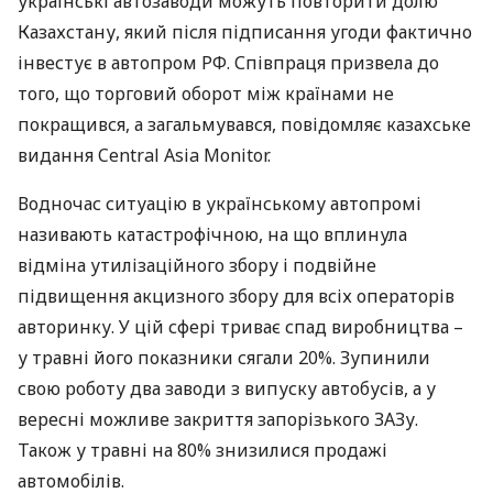
українські автозаводи можуть повторити долю
Казахстану, який після підписання угоди фактично
інвестує в автопром РФ. Співпраця призвела до
того, що торговий оборот між країнами не
покращився, а загальмувався, повідомляє казахське
видання Central Asia Monitor.
Водночас ситуацію в українському автопромі
називають катастрофічною, на що вплинула
відміна утилізаційного збору і подвійне
підвищення акцизного збору для всіх операторів
авторинку. У цій сфері триває спад виробництва –
у травні його показники сягали 20%. Зупинили
свою роботу два заводи з випуску автобусів, а у
вересні можливе закриття запорізького
ЗАЗ
у.
Також у травні на 80% знизилися продажі
автомобілів.