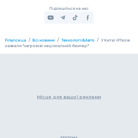
Підпишіться на нас
/
/
/
Finance.ua
Всі новини
Технології&Авто
У Китаї iPhone
назвали "загрозою національній безпеці"
Місце для вашої реклами