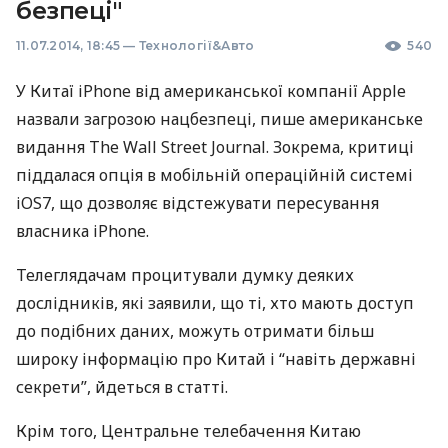
безпеці"
11.07.2014, 18:45
—
Технології&Авто
540
У Китаї iPhone від американської компанії Apple
назвали загрозою нацбезпеці, пише американське
видання The Wall Street Journal. Зокрема, критиці
піддалася опція в мобільній операційній системі
iOS7, що дозволяє відстежувати пересування
власника iPhone.
Телеглядачам процитували думку деяких
дослідників, які заявили, що ті, хто мають доступ
до подібних даних, можуть отримати більш
широку інформацію про Китай і “навіть державні
секрети”, йдеться в статті.
Крім того, Центральне телебачення Китаю