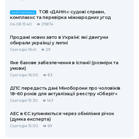
ТОВ «ДАНН.»: судові справи,
ПАРТНЕРСЬКА
комплаєнс та перевірка міжнародних угод
04.08 15:40
29874
Продажі нових авто в Україні: які двигуни
обирали українці у липні
Сьогодні 16:41
29
Яке базове забезпечення в Іспанії (розміри та
умови)
Сьогодні 16:00
83
ДПС передасть дані Міноборони про чоловіків
18−60 років для актуалізації реєстру «Оберіг»
Сьогодні 15:30
143
АЕС в ЄС зупиняються через обміління річок
(думка експерта)
Сьогодні 15:00
69