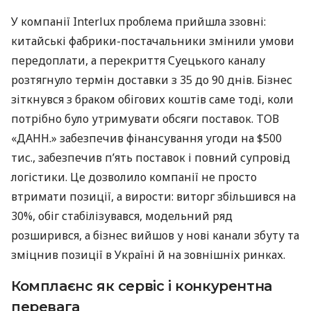
У компанії Interlux проблема прийшла ззовні:
китайські фабрики-постачальники змінили умови
передоплати, а перекриття Суецького каналу
розтягнуло термін доставки з 35 до 90 днів. Бізнес
зіткнувся з браком обігових коштів саме тоді, коли
потрібно було утримувати обсяги поставок. ТОВ
«ДАНН.» забезпечив фінансування угоди на $500
тис., забезпечив п’ять поставок і повний супровід
логістики. Це дозволило компанії не просто
втримати позиції, а вирости: виторг збільшився на
30%, обіг стабілізувався, модельний ряд
розширився, а бізнес вийшов у нові канали збуту та
зміцнив позиції в Україні й на зовнішніх ринках.
Комплаєнс як сервіс і конкурентна
перевага