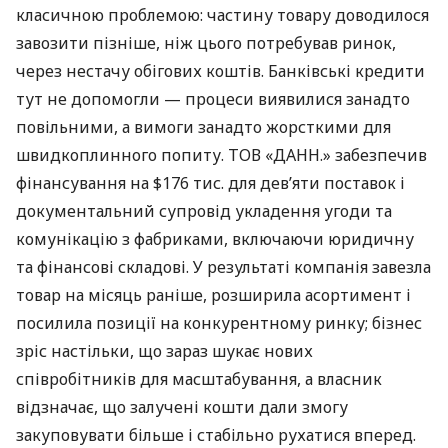
класичною проблемою: частину товару доводилося
завозити пізніше, ніж цього потребував ринок,
через нестачу обігових коштів. Банківські кредити
тут не допомогли — процеси виявилися занадто
повільними, а вимоги занадто жорсткими для
швидкоплинного попиту. ТОВ «ДАНН.» забезпечив
фінансування на $176 тис. для дев’яти поставок і
документальний супровід укладення угоди та
комунікацію з фабриками, включаючи юридичну
та фінансові складові. У результаті компанія завезла
товар на місяць раніше, розширила асортимент і
посилила позиції на конкурентному ринку; бізнес
зріс настільки, що зараз шукає нових
співробітників для масштабування, а власник
відзначає, що залучені кошти дали змогу
закуповувати більше і стабільно рухатися вперед.