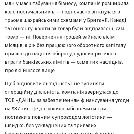
млн у масштабування бізнесу, компанія розширила
коло постачальників — і одночасно зіткнулася з
трьома шахрайськими схемами у Британії, Канаді
та Гонконгу: кошти за товар були відправлені, сам
товар — ні. Повернення грошей зайняло вісім
місяців, а рік без працюючого оборотного капіталу
призвів до падіння обороту, судових ризиків і
втрати банківських лімітів — саме тих наслідків,
про які йшлося вище.
Щоб відновити ліквідність і не зупиняти
операційну діяльність, компанія звернулася до
ТОВ «ДАНН.» за забезпеченням фінансування угоди
на $87 тис. Це дозволило забезпечити три
поставки з повним супроводом логістики —
швидко, без ускладнених та тривалих
бюрократичних процесів приватних фондів і