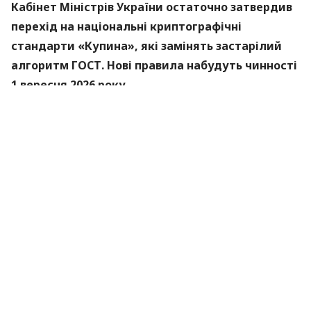
Кабінет Міністрів України остаточно затвердив
перехід на національні криптографічні
стандарти «Купина», які замінять застарілий
алгоритм ГОСТ. Нові правила набудуть чинності
1 вересня 2026 року.
Про це
повідомили
в Міністерстві цифрової
трансформації.
«Купина» — український криптографічний
алгоритм, який використовуватиметься для
захисту кваліфікованих електронних підписів
(КЕП).
Що зміниться для користувачів
Старі КЕП працюють далі. Переживати та
терміново бігти перевипускати ключі не