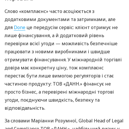
Слово «комплаєнс» часто асоціюється з
додатковими документами та затримками, але
для
Done
це передусім сервіс: клієнт отримує не
лише фінансування, а й додатковий рівень
перевірки всієї угоди — можливість безпечніше
працювати з новими виробниками і швидше
отримувати фінансування. У міжнародній торгівлі
довіра має конкретну ціну, тож комплаєнс
перестає бути лише вимогою регуляторів і стає
частиною продукту: ТОВ «ДАНН.» фінансує не
просто бізнес, а перевірені міжнародні торгові
угоди, поєднуючи швидкість, безпеку та
відповідальність.
За словами Маріанни Розумної, Global Head of Legal
and Compliance ТОВ «ДАНН.», найбільший ризик у