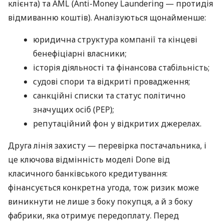
клієнта) та AML (Anti-Money Laundering — протидія
відмиванню коштів). Аналізуються щонайменше:
юридична структура компанії та кінцеві
бенефіціарні власники;
історія діяльності та фінансова стабільність;
судові спори та відкриті провадження;
санкційні списки та статус політично
значущих осіб (PEP);
репутаційний фон у відкритих джерелах.
Друга лінія захисту — перевірка постачальника, і
це ключова відмінність моделі Done від
класичного банківського кредитування:
фінансується конкретна угода, тож ризик може
виникнути не лише з боку покупця, а й з боку
фабрики, яка отримує передоплату. Перед