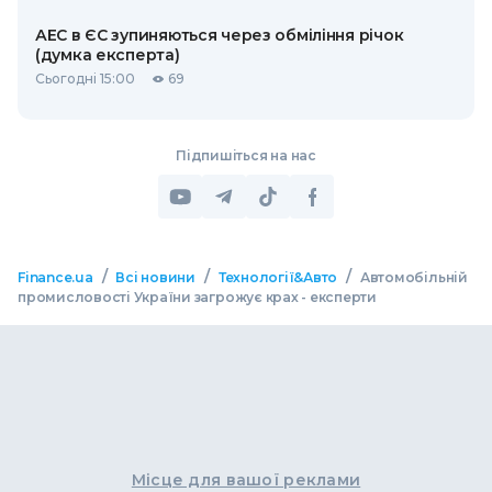
АЕС в ЄС зупиняються через обміління річок
(думка експерта)
Сьогодні 15:00
69
Підпишіться на нас
/
/
/
Finance.ua
Всі новини
Технології&Авто
Автомобільній
промисловості України загрожує крах - експерти
Місце для вашої реклами