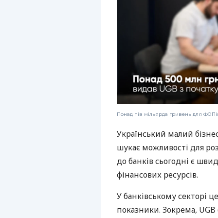
Понад пів мільярда гривень для ФОПів
Український малий бізне
шукає можливості для ро
до банків сьогодні є шви
фінансових ресурсів.
У банківському секторі ц
показники. Зокрема, UGB 