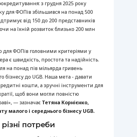
рокредитування: з грудня 2025 року
у для ФОПів збільшився на понад 500
дтримує від 150 до 200 представників
ючи на їхній розвиток близько 200 млн
о для ФОПів головними критеріями у
ра є швидкість, простота та надійність.
ля на понад пів мільярда гривень
го бізнесу до UGB. Наша мета - давати
редитні кошти, а зручні інструменти для
кратії, щоб вони могли повністю
аві», — зазначає
Тетяна Корнієнко,
у малого і середнього бізнесу UGB.
 різні потреби