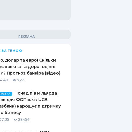
 ЗА ТЕМОЮ
о, долар та євро! Скільки
є валюта та дорогоцінні
и? Прогноз банкіра (відео)
14:40
722
Понад пів мільярда
ЕРСЬКА
нь для ФОПів: як UGB
азбанк) нарощує підтримку
о бізнесу
07:35
28454