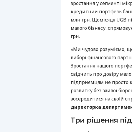
зростання у сегменті мік
кредитний портфель банк
млн грн. Щомісяця UGB пі
малого бізнесу, спрямову
грн.
«Ми чудово розуміємо, щ
виборі фінансового партне
Зростання нашого портфе
свідчить про довіру мало
підприємцям не просто к
розвитку без зайвої бюро
зосередитися на своїй спр
директорка департамент
Три рішення під