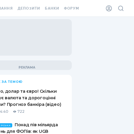
ВАННЯ
ДЕПОЗИТИ
БАНКИ
ФОРУМ
ІЛКА
ВСІ ДЕПОЗИТИ
ВСІ БАНКИ
АННЯ ЖИТЛА ВІД
ДЕПОЗИТИ В USD
ВІДГУКИ ПРО БАНКИ
 ШАХЕДІВ
ДЕПОЗИТИ В EUR
МІКРОФІНАНСОВІ
ХОВКА ЗА КОРДОН
ОРГАНІЗАЦІЇ
БОНУС ДО ДЕПОЗИТІВ
ВІДГУКИ ПРО МФО
УМОВИ АКЦІЇ
КАРТА
 ЗА ТЕМОЮ
ПИТАННЯ ТА ВІДПОВІДІ
ННА ВІНЬЄТКА
о, долар та євро! Скільки
ДЕПОЗИТНИЙ КАЛЬКУЛЯТОР
є валюта та дорогоцінні
 СПІВРОБІТНИКІВ
и? Прогноз банкіра (відео)
ПУТІВНИКИ ПО
14:40
722
SSISTANCE
ЗАОЩАДЖЕННЯМ
Понад пів мільярда
АННЯ ВІД
ЕРСЬКА
нь для ФОПів: як UGB
Х ВИПАДКІВ