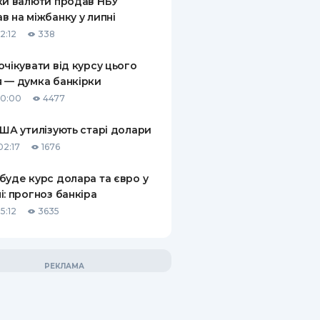
ки валюти продав НБУ
в на міжбанку у липні
2:12
338
очікувати від курсу цього
 — думка банкірки
10:00
4477
США утилізують старі долари
02:17
1676
буде курс долара та євро у
і: прогноз банкіра
5:12
3635