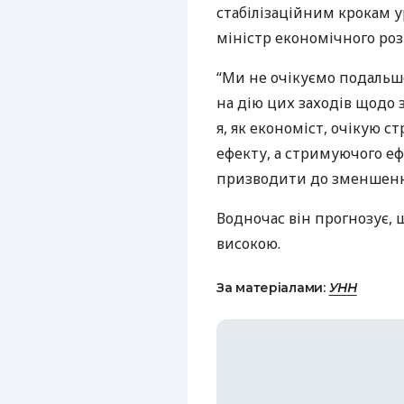
стабілізаційним крокам у
міністр економічного роз
“Ми не очікуємо подальшо
на дію цих заходів щодо
я, як економіст, очікую 
ефекту, а стримуючого еф
призводити до зменшення
Водночас він прогнозує, 
високою.
За матеріалами:
УНН