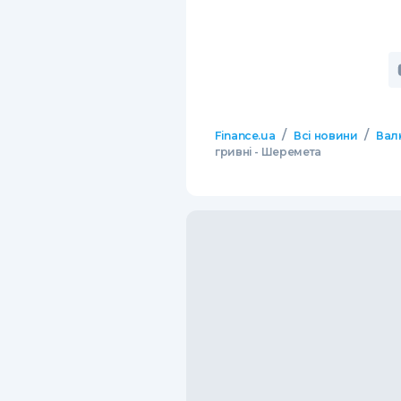
/
/
Finance.ua
Всі новини
Вал
гривні - Шеремета