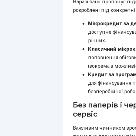
Наразі банк пропонує під
розроблені під конкретні
Мікрокредит за д
доступне фінансува
річних.
Класичний мікро
поповнення обігови
(зокрема з можливі
Кредит за програ
для фінансування п
безперебійної робо
Без паперів і ч
сервіс
Важливим чинником зрос