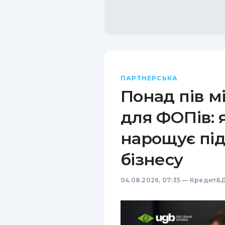
ПАРТНЕРСЬКА
Понад пів м
для ФОПів: 
нарощує пі
бізнесу
04.08.2026, 07:35
—
Кредит&Д