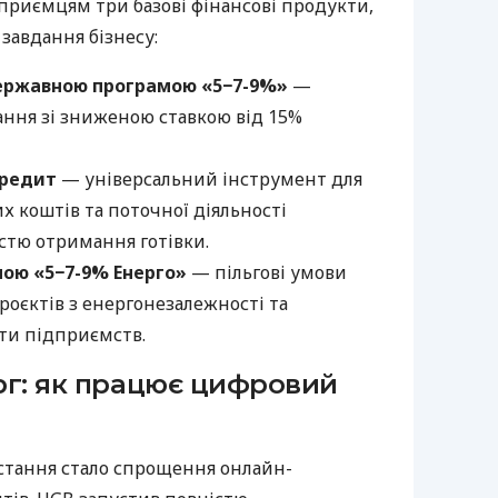
приємцям три базові фінансові продукти,
 завдання бізнесу:
ержавною програмою «5−7-9%»
—
ння зі зниженою ставкою від 15%
кредит
— універсальний інструмент для
х коштів та поточної діяльності
стю отримання готівки.
мою «5−7-9% Енерго»
— пільгові умови
роєктів з енергонезалежності та
ти підприємств.
ерг: як працює цифровий
тання стало спрощення онлайн-