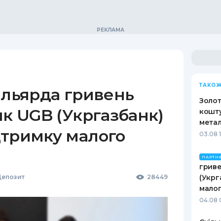
ТАКОЖ
ільярда гривень
Золот
як UGB (Укргазбанк)
кошту
метал
дтримку малого
03.08 
ПАРТН
гриве
епозит
28449
(Укрг
малог
04.08 