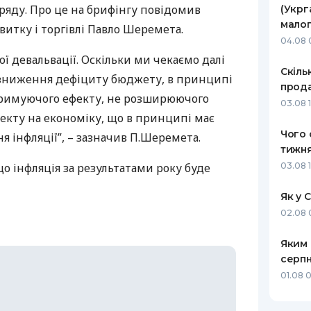
ряду. Про це на брифінгу повідомив
(Укрг
РЕЙТИНГ ДЕБЕТОВИХ
ПУТІВНИ
малог
витку і торгівлі Павло Шеремета.
КАРТОК
СТРАХУ
04.08 
ї девальвації. Оскільки ми чекаємо далі
ЩОМІСЯЧНИЙ ОГЛЯД
ВСІ СТРА
Скіль
 зниження дефіциту бюджету, в принципі
КЕШБЕКУ
прода
СТРАХОВ
стримуючого ефекту, не розширюючого
03.08 1
ПУТІВНИКИ ПО
екту на економіку, що в принципі має
БАНКІВСЬКИХ КАРТКАХ
ВІДГУКИ
КОМПАНІ
Чого 
 інфляції”, – зазначив П.Шеремета.
тижня
ДОСТАВК
що інфляція за результатами року буде
03.08 
КОНТАКТ
Як у 
02.08 
Яким 
серпн
01.08 0