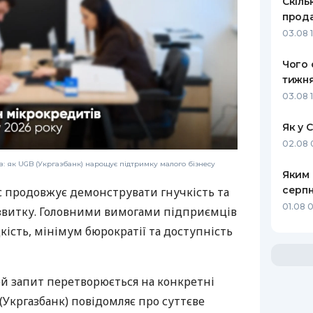
Скіль
прода
03.08 1
Чого 
тижня
03.08 
Як у 
02.08 
: як UGB (Укргазбанк) нарощує підтримку малого бізнесу
Яким 
серпн
с продовжує демонструвати гнучкість та
01.08 0
звитку. Головними вимогами підприємців
дкість, мінімум бюрократії та доступність
ей запит перетворюється на конкретні
(Укргазбанк) повідомляє про суттєве