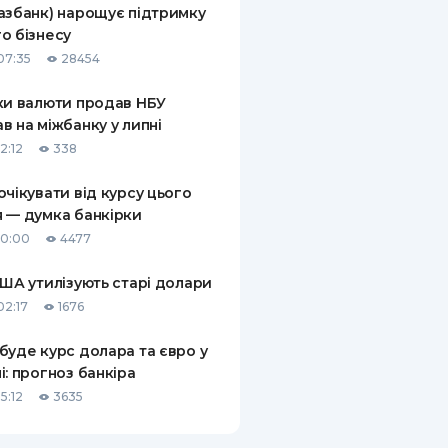
азбанк) нарощує підтримку
КИ ПО
о бізнесу
ВАННЮ
07:35
28454
ХОВІ ПОЛІСИ
ки валюти продав НБУ
в на міжбанку у липні
І КОМПАНІЇ
2:12
338
 ПРО СТРАХОВІ
Ї
очікувати від курсу цього
 — думка банкірки
А І ОПЛАТА
10:00
4477
И
США утилізують старі долари
02:17
1676
буде курс долара та євро у
і: прогноз банкіра
5:12
3635