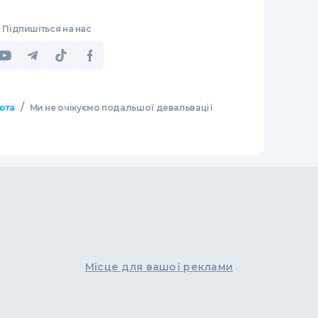
Підпишіться на нас
/
юта
Ми не очікуємо подальшої девальвації
Місце для вашої реклами