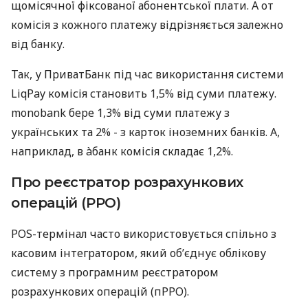
щомісячної фіксованої абонентської плати. А от
комісія з кожного платежу відрізняється залежно
від банку.
Так, у ПриватБанк під час використання системи
LiqPay комісія становить 1,5% від суми платежу.
monobank бере 1,3% від суми платежу з
українських та 2% - з карток іноземних банків. А,
наприклад, в àбанк комісія складає 1,2%.
Про реєстратор розрахункових
операцій (РРО)
POS-термінал часто використовується спільно з
касовим інтегратором, який об’єднує облікову
систему з програмним реєстратором
розрахункових операцій (пРРО).