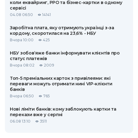
коли еквайринг, РРО та бізнес-картки в одному
сервісі
04.08 06:50
14141
Заробітна плата, яку отримують українці з-за
кордону, скоротилася на 23,6% - НБУ
Вчора 10:00
425
НБУ зобов’яже банки інформувати клієнтів про
статус платежів
Вчора 08:02
2009
Топ-5 преміальних карток з привілеями: які
переваги можуть отримати нині VIP-клієнти
банків
Вчора 06:50
765
Нові ліміти банків: кому заблокують картки та
перекази вже у серпні
06.08 13:10
3511