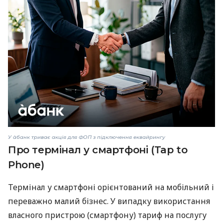
У àбанк триває акція для ФОП з підключення еквайрингу
Про термінал у смартфоні (Tap to
Phone)
Термінал у смартфоні орієнтований на мобільний і
переважно малий бізнес. У випадку використання
власного пристрою (смартфону) тариф на послугу