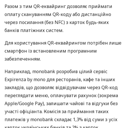
Разом з тим QR-еквайринг дозволяє приймати
оплату скануванням QR-коду або дистанційно
через посилання (без NFC) з карток будь-яких
банків платіжних систем.
Для користування QR-еквайрингом потрібен лише
смартфон із встановленим програмним
забезпеченням.
Наприклад, monobank розробив цілий сервіс
Expirenza by mono для ресторанів, кафе та інших
закладів, що дозволяє відвідувачам через QR-код
переглядати меню, оплачувати рахунок (зокрема
Apple/Google Pay), залишати чайові та відгуки без
участі офіціанта. Комісія за приймання таких
платежів у monobank складає 1,3% від суми з усіх
карток українських банків та 2% з карток