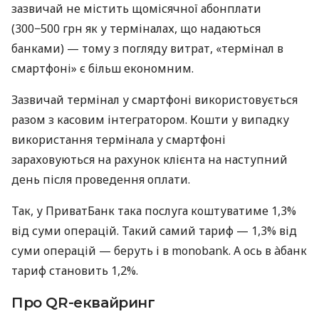
зазвичай не містить щомісячної абонплати
(300−500 грн як у терміналах, що надаються
банками) — тому з погляду витрат, «термінал в
смартфоні» є більш економним.
Зазвичай термінал у смартфоні використовується
разом з касовим інтегратором. Кошти у випадку
використання термінала у смартфоні
зараховуються на рахунок клієнта на наступний
день після проведення оплати.
Так, у ПриватБанк така послуга коштуватиме 1,3%
від суми операцій. Такий самий тариф — 1,3% від
суми операцій — беруть і в monobank. А ось в àбанк
тариф становить 1,2%.
Про QR-еквайринг