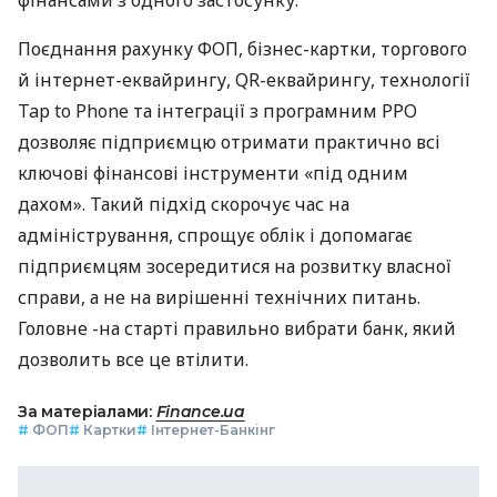
Поєднання рахунку ФОП, бізнес-картки, торгового
й інтернет-еквайрингу, QR-еквайрингу, технології
Tap to Phone та інтеграції з програмним РРО
дозволяє підприємцю отримати практично всі
ключові фінансові інструменти «під одним
дахом». Такий підхід скорочує час на
адміністрування, спрощує облік і допомагає
підприємцям зосередитися на розвитку власної
справи, а не на вирішенні технічних питань.
Головне -на старті правильно вибрати банк, який
дозволить все це втілити.
За матеріалами:
Finance.ua
#
ФОП
#
Картки
#
Інтернет-Банкінг