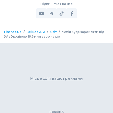
Підпишіться на нас
/
/
/
Finance.ua
Всі новини
Світ
Чехія ​​буде заробляти від
УА з Україною 16,6 млн євро на рік
Місце для вашої реклами