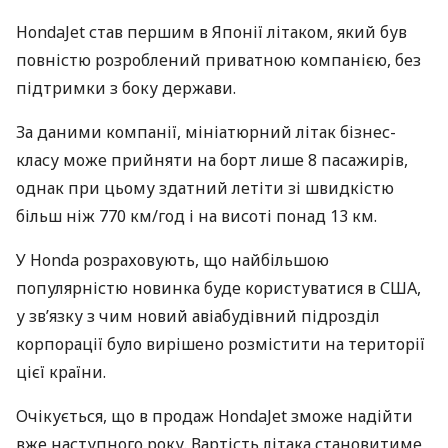
HondaJet став першим в Японії літаком, який був
повністю розроблений приватною компанією, без
підтримки з боку держави.
За даними компанії, мініатюрний літак бізнес-
класу може прийняти на борт лише 8 пасажирів,
однак при цьому здатний летіти зі швидкістю
більш ніж 770 км/год і на висоті понад 13 км.
У Honda розраховують, що найбільшою
популярністю новинка буде користуватися в
США
,
у зв’язку з чим новий авіабудівний підрозділ
корпорації було вирішено розмістити на території
цієї країни.
Очікується, що в продаж HondaJet зможе надійти
вже наступного року. Вартість літака становитиме