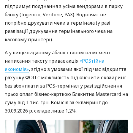
підтримує поєднання з усіма вендорами в парку
банку (Ingenico, Verifone, PAX). Водночас не
потрібно друкувати чеки з термінала (у разі
реалізації друкування термінального чека на
касовому принтері).
А у вищезгаданому àбанк станом на момент
написання тексту триває акція
«POSтійна
економія»
, згідно з умовами якої під час відкриття
рахунку ФОП є можливість підключити еквайринг
без абонплати за POS-термінал у разі здійснення
трьох оплат бізнес-карткою Блакитна Mastercard на
суму від 1 тис. грн. Комісія за еквайринг до
30.09.2026 р. складе лише 1,2%.