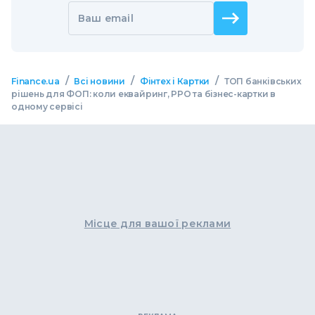
Ваш email
/
/
/
Finance.ua
Всі новини
Фінтех і Картки
ТОП банківських
рішень для ФОП: коли еквайринг, РРО та бізнес-картки в
одному сервісі
Місце для вашої реклами