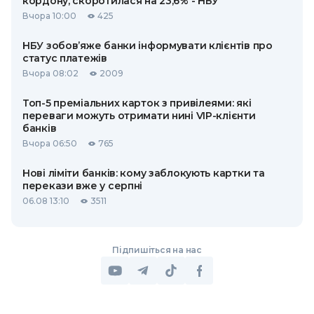
кордону, скоротилася на 23,6% - НБУ
Вчора 10:00
425
НБУ зобов’яже банки інформувати клієнтів про
статус платежів
Вчора 08:02
2009
Топ-5 преміальних карток з привілеями: які
переваги можуть отримати нині VIP-клієнти
банків
Вчора 06:50
765
Нові ліміти банків: кому заблокують картки та
перекази вже у серпні
06.08 13:10
3511
Підпишіться на нас