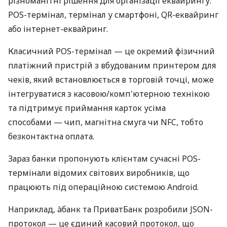
різноманітні рішення для організації еквайрингу:
POS-термінал, термінал у смартфоні, QR-еквайринг
або інтернет-еквайринг.
Класичний POS-термінал — це окремий фізичний
платіжний пристрій з вбудованим принтером для
чеків, який встановлюється в торговій точці, може
інтегруватися з касовою/комп'ютерною технікою
та підтримує приймання карток усіма
способами — чип, магнітна смуга чи NFC, тобто
безконтактна оплата.
Зараз банки пропонують клієнтам сучасні POS-
термінали відомих світових виробників, що
працюють під операційною системою Android.
Наприклад, àбанк та ПриватБанк розробили JSON-
протокол — це єдиний касовий протокол, що