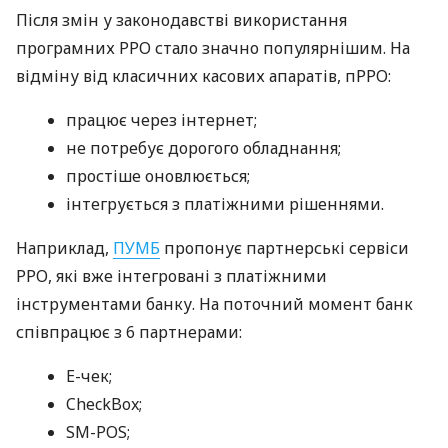
Після змін у законодавстві використання
програмних РРО стало значно популярнішим. На
відміну від класичних касових апаратів, пРРО:
працює через інтернет;
не потребує дорогого обладнання;
простіше оновлюється;
інтегрується з платіжними рішеннями.
Наприклад,
ПУМБ
пропонує партнерські сервіси
РРО, які вже інтегровані з платіжними
інструментами банку. На поточний момент банк
співпрацює з 6 партнерами:
E-чек;
CheckBox;
SM-POS;