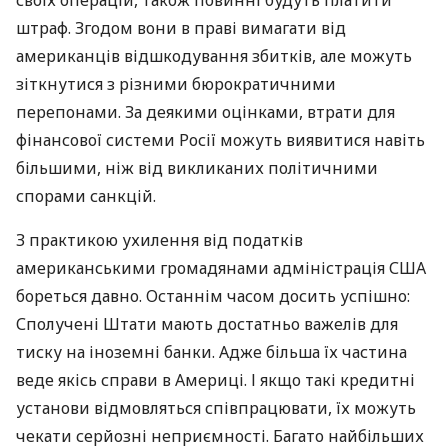
своїх операцій, також повинні будуть платити
штраф. Згодом вони в праві вимагати від
американців відшкодування збитків, але можуть
зіткнутися з різними бюрократичними
перепонами. За деякими оцінками, втрати для
фінансової системи Росії можуть виявитися навіть
більшими, ніж від викликаних політичними
спорами санкцій.
З практикою ухилення від податків
американськими громадянами адміністрація
США
бореться давно. Останнім часом досить успішно:
Сполучені Штати мають достатньо важелів для
тиску на іноземні банки. Адже більша їх частина
веде якісь справи в Америці. І якщо такі кредитні
установи відмовляться співпрацювати, їх можуть
чекати серйозні неприємності. Багато найбільших