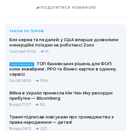
ПОДІЛИТИСЯ НОВИНОЮ
ТАКОЖ ЗА ТЕМОЮ
Без керма та педалей: у США вперше дозволили
комерційні поїздки на роботаксі Zoox
Сьогодні 01:04
91
ТОП банківських рішень для ФОП:
ПАРТНЕРСЬКА
коли еквайринг, РРО та бізнес-картки в одному
сервісі
04.08 06:50
19114
Війна в Україні принесла Кім Чен Ину рекордні
прибутки — Bloomberg
Вчора 17:27
152
Трамп підписав нові укази про громадянство з
права народження — деталі
Вчора 09:12
223