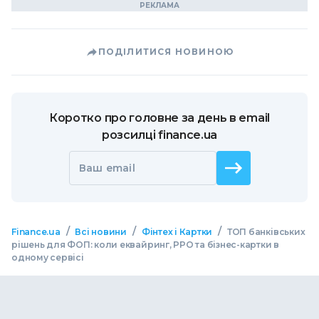
ПОДІЛИТИСЯ НОВИНОЮ
Коротко про головне за день в email
розсилці finance.ua
Ваш email
/
/
/
Finance.ua
Всі новини
Фінтех і Картки
ТОП банківських
рішень для ФОП: коли еквайринг, РРО та бізнес-картки в
одному сервісі