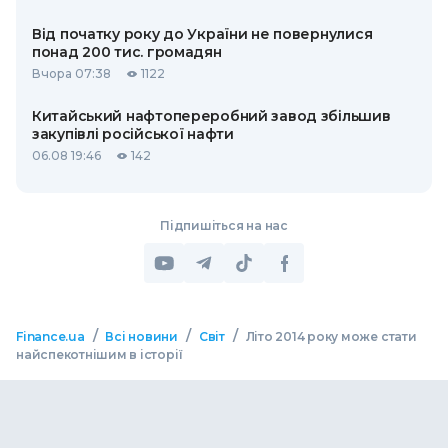
Від початку року до України не повернулися
понад 200 тис. громадян
Вчора 07:38
1122
Китайський нафтопереробний завод збільшив
закупівлі російської нафти
06.08 19:46
142
Підпишіться на нас
/
/
/
Finance.ua
Всі новини
Світ
Літо 2014 року може стати
найспекотнішим в історії