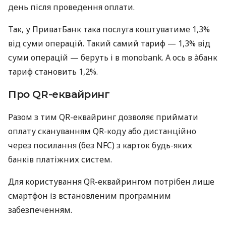
день після проведення оплати.
Так, у ПриватБанк така послуга коштуватиме 1,3%
від суми операцій. Такий самий тариф — 1,3% від
суми операцій — беруть і в monobank. А ось в àбанк
тариф становить 1,2%.
Про QR-еквайринг
Разом з тим QR-еквайринг дозволяє приймати
оплату скануванням QR-коду або дистанційно
через посилання (без NFC) з карток будь-яких
банків платіжних систем.
Для користування QR-еквайрингом потрібен лише
смартфон із встановленим програмним
забезпеченням.