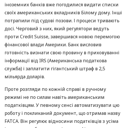
іноземних банків вже погодилися видати списки
своїх американських вкладників Білому дому. Інші
потрапили під судові позови. І процеси тривають
досі. Черговий з них, який регулятори ведуть
проти Credit Suisse, завершився новою перемогою
фінансової влади Америки. Банк висловив
готовність визнати свою провину в приховуванні
інформації від
IRS
(Американська податкова
служба) і заплатити гігантський штраф в 2,5
мільярда доларів.
Проте розгляди по кожній справі в ручному
режимі не по силам навіть американським
податківцям. У певному сенсі автоматизувати цю
роботу і покликаний документ, що отримав назву
FATCA
. Він регулює відносини податківців з усіма