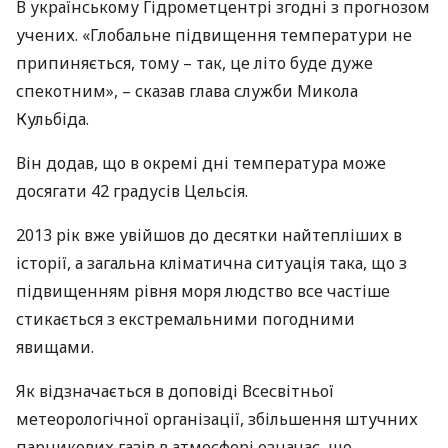
В українському Гідрометцентрі згодні з прогнозом
учених. «Глобальне підвищення температури не
припиняється, тому – так, це літо буде дуже
спекотним», – сказав глава служби Микола
Кульбіда.
Він додав, що в окремі дні температура може
досягати 42 градусів Цельсія.
2013 рік вже увійшов до десятки найтепліших в
історії, а загальна кліматична ситуація така, що з
підвищенням рівня моря людство все частіше
стикається з екстремальними погодними
явищами.
Як відзначається в доповіді Всесвітньої
метеорологічної організації, збільшення штучних
парникових газів в атмосфері означає, що