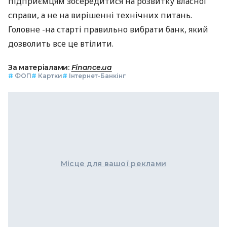
підприємцям зосередитися на розвитку власної
справи, а не на вирішенні технічних питань.
Головне -на старті правильно вибрати банк, який
дозволить все це втілити.
За матеріалами:
Finance.ua
#
ФОП
#
Картки
#
Інтернет-Банкінг
Місце для вашої реклами