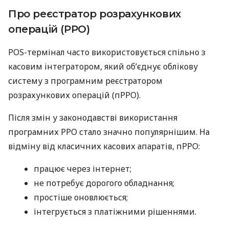
Про реєстратор розрахункових
операцій (РРО)
POS-термінал часто використовується спільно з
касовим інтегратором, який об’єднує облікову
систему з програмним реєстратором
розрахункових операцій (пРРО).
Після змін у законодавстві використання
програмних РРО стало значно популярнішим. На
відміну від класичних касових апаратів, пРРО:
працює через інтернет;
не потребує дорогого обладнання;
простіше оновлюється;
інтегрується з платіжними рішеннями.