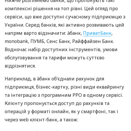
Нижче розглянемо банки, що пропонують такі
комплексні рішення на топ рівні. Цей огляд про
сервіси, що вже доступні сучасному підприємцю з
України. Серед банків, які активно розвивають цей
напрям варто відзначити: àбанк,
ПриватБанк
,
monobank, ПУМБ, Сенс Банк, Райффайзен Банк.
Водночас набір доступних інструментів, умови
обслуговування та тарифи можуть суттєво
відрізнятися.
Наприклад, в àбанк об’єднали рахунок для
підприємця, бізнес-картку, різні види еквайрингу
та інтеграцію з програмним РРО в одному сервісі.
Клієнту пропонується доступ до рахунків та
операцій у форматі онлайн, як у смартфоні, так і
через web клієнт-банк, а також: