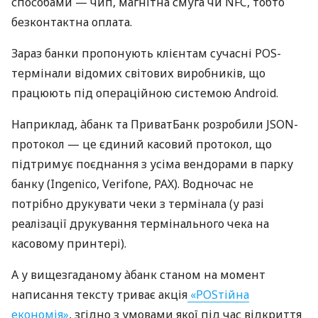
способами — чип, магнітна смуга чи NFC, тобто
безконтактна оплата.
Зараз банки пропонують клієнтам сучасні POS-
термінали відомих світових виробників, що
працюють під операційною системою Android.
Наприклад, àбанк та ПриватБанк розробили JSON-
протокол — це єдиний касовий протокол, що
підтримує поєднання з усіма вендорами в парку
банку (Ingenico, Verifone, PAX). Водночас не
потрібно друкувати чеки з термінала (у разі
реалізації друкування термінального чека на
касовому принтері).
А у вищезгаданому àбанк станом на момент
написання тексту триває акція
«POSтійна
економія»
, згідно з умовами якої під час відкриття