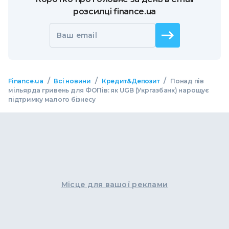
розсилці finance.ua
Ваш email
/
/
/
Finance.ua
Всі новини
Кредит&Депозит
Понад пів
мільярда гривень для ФОПів: як UGB (Укргазбанк) нарощує
підтримку малого бізнесу
Місце для вашої реклами