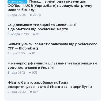
Понад пів мільярда гривень для
ПАРТНЕРСЬКА
ФОПів: як UGB (Укргазбанк) нарощує підтримку
малого бізнесу
Вчора 07:35
27861
ЄС допоможе Угорщині та Словаччині
відмовитися від російської нафти
Сьогодні 03:19
88
Бельгія у липні повністю залежала від російського
СПГ — Bloomberg
Вчора 16:30
115
Міненерго: рф змінила ціль і намагається знищити
водопостачання в Україні
Вчора 09:12
935
«Надто багато заробляють»: Трамп
розкритикував нафтові гіганти за надприбутки
Вчора 08:32
107