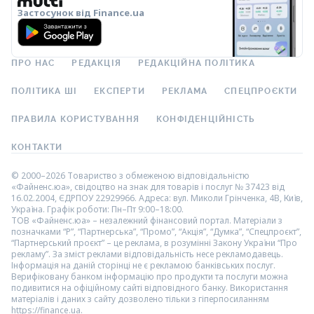
Застосунок від Finance.ua
ПРО НАС
РЕДАКЦІЯ
РЕДАКЦІЙНА ПОЛІТИКА
ПОЛІТИКА ШІ
ЕКСПЕРТИ
РЕКЛАМА
СПЕЦПРОЄКТИ
ПРАВИЛА КОРИСТУВАННЯ
КОНФІДЕНЦІЙНІСТЬ
КОНТАКТИ
© 2000–2026 Товариство з обмеженою відповідальністю
«Файненс.юа», свідоцтво на знак для товарів і послуг № 37423 від
16.02.2004, ЄДРПОУ 22929966. Адреса: вул. Миколи Грінченка, 4В, Київ,
Україна. Графік роботи: Пн–Пт 9:00–18:00.
ТОВ «Файненс.юа» – незалежний фінансовий портал. Матеріали з
позначками “Р”, “Партнерська”, “Промо”, “Акція”, “Думка”, “Спецпроєкт”,
“Партнерський проєкт” – це реклама, в розумінні Закону України “Про
рекламу”. За зміст реклами відповідальність несе рекламодавець.
Інформація на даній сторінці не є рекламою банківських послуг.
Верифіковану банком інформацію про продукти та послуги можна
подивитися на офіційному сайті відповідного банку. Використання
матеріалів і даних з сайту дозволено тільки з гіперпосиланням
https://finance.ua.