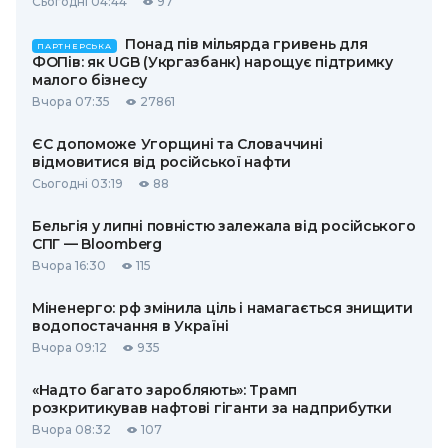
Сьогодні 04:44
97
Понад пів мільярда гривень для
ПАРТНЕРСЬКА
ФОПів: як UGB (Укргазбанк) нарощує підтримку
малого бізнесу
Вчора 07:35
27861
ЄС допоможе Угорщині та Словаччині
відмовитися від російської нафти
Сьогодні 03:19
88
Бельгія у липні повністю залежала від російського
СПГ — Bloomberg
Вчора 16:30
115
Міненерго: рф змінила ціль і намагається знищити
водопостачання в Україні
Вчора 09:12
935
«Надто багато заробляють»: Трамп
розкритикував нафтові гіганти за надприбутки
Вчора 08:32
107