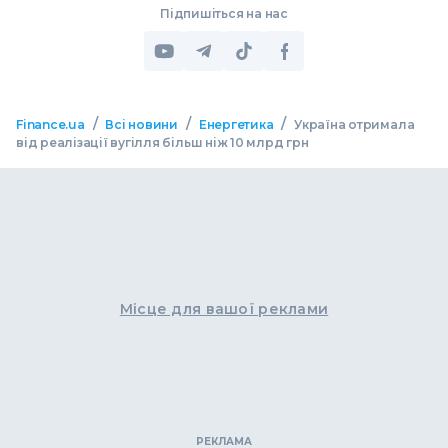
Підпишіться на нас
/
/
/
Finance.ua
Всі новини
Енергетика
Україна отримала
від реалізації вугілля більш ніж 10 млрд грн
Місце для вашої реклами