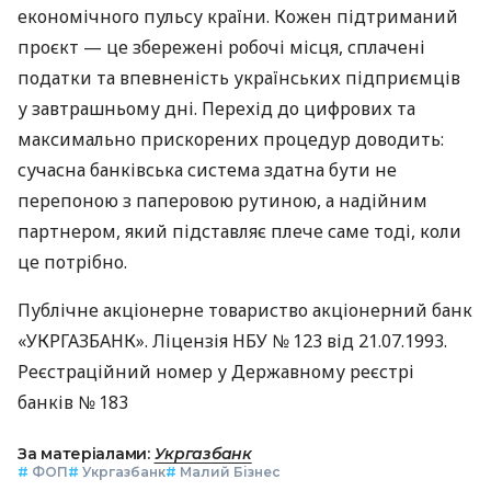
економічного пульсу країни. Кожен підтриманий
проєкт — це збережені робочі місця, сплачені
податки та впевненість українських підприємців
у завтрашньому дні. Перехід до цифрових та
максимально прискорених процедур доводить:
сучасна банківська система здатна бути не
перепоною з паперовою рутиною, а надійним
партнером, який підставляє плече саме тоді, коли
це потрібно.
Публічне акціонерне товариство акціонерний банк
«УКРГАЗБАНК». Ліцензія НБУ № 123 від 21.07.1993.
Реєстраційний номер у Державному реєстрі
банків № 183
За матеріалами:
Укргазбанк
#
ФОП
#
Укргазбанк
#
Малий Бізнес