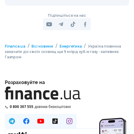
Підпишіться на нас
/
/
/
Finance.ua
Всі новини
Енергетика
Україна повинна
закачати до своїх сховищ ще 9 млрд куб.м газу - запевняє
Газпром
Розраховуйте на
0 800 307 555
дзвінки безкоштовні