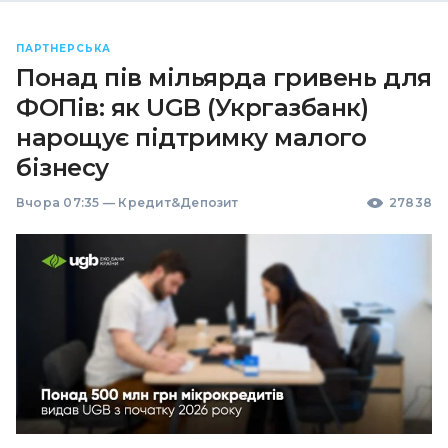
ПАРТНЕРСЬКА
Понад пів мільярда гривень для
ФОПів: як UGB (Укргазбанк)
нарощує підтримку малого
бізнесу
Вчора 07:35
—
Кредит&Депозит
27838