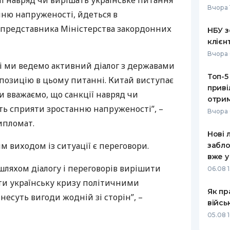
сії навряд чи вирішать українське питання
Вчора 
нню напруженості, йдеться в
РЕЙТИНГ ДЕБЕТОВИХ
ПУТІВНИ
КАРТОК
СТРАХУ
 представника Міністерства закордонних
НБУ з
клієн
ЩОМІСЯЧНИЙ ОГЛЯД
ВСІ СТРА
Вчора 
КЕШБЕКУ
ні ми ведемо активний діалог з державами
СТРАХОВ
Топ-5
ПУТІВНИКИ ПО
 позицію в цьому питанні. Китай виступає
приві
БАНКІВСЬКИХ КАРТКАХ
ВІДГУКИ
Ми вважаємо, що санкції навряд чи
КОМПАНІ
отрим
ть сприяти зростанню напруженості”, –
Вчора 
ДОСТАВК
ипломат.
Нові 
КОНТАКТ
м виходом із ситуації є переговори.
забло
вже у
шляхом діалогу і переговорів вирішити
06.08 1
ати українську кризу політичними
Як пр
несуть вигоди жодній зі сторін”, –
війсь
05.08 1