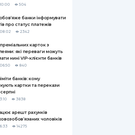
10:00
504
КИ ПО
ВАННЮ
обов’яже банки інформувати
тів про статус платежів
ХОВІ ПОЛІСИ
08:02
2342
І КОМПАНІЇ
 преміальних карток з
леями: які переваги можуть
 ПРО СТРАХОВІ
Ї
ати нині VIP-клієнти банків
06:50
840
А І ОПЛАТА
ліміти банків: кому
И
кують картки та перекази
 серпні
3:10
3838
ацює арешт рахунків
ковозобов’язаних чоловіків
6:33
14275