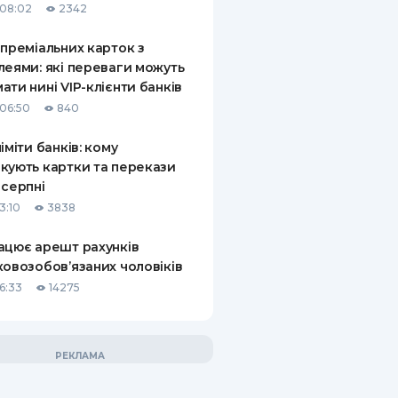
08:02
2342
 преміальних карток з
леями: які переваги можуть
ати нині VIP-клієнти банків
06:50
840
ліміти банків: кому
кують картки та перекази
 серпні
3:10
3838
ацює арешт рахунків
ковозобов’язаних чоловіків
6:33
14275