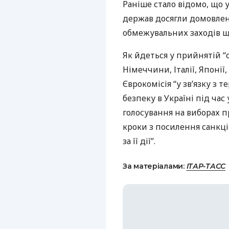
Раніше стало відомо, що
держав досягли домовлен
обмежувальних заходів щ
Як йдеться у прийнятій “с
Німеччини, Італії, Японії
Єврокомісія “у зв’язку з
безпеку в Україні під ча
голосування на виборах п
кроки з посилення санкці
за її дії”.
За матеріалами:
ІТАР-ТАСС