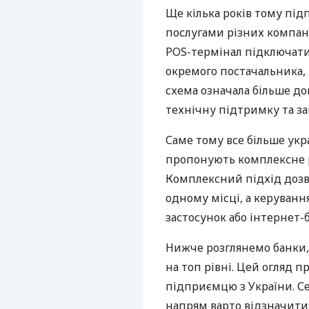
Ще кілька років тому пі
послугами різних компані
POS-термінал підключати
окремого постачальника, 
схема означала більше дог
технічну підтримку та за
Саме тому все більше укр
пропонують комплексне р
Комплексний підхід дозв
одному місці, а керуван
застосунок або інтернет-б
Нижче розглянемо банки,
на топ рівні. Цей огляд п
підприємцю з України. Се
напрям варто відзначити: