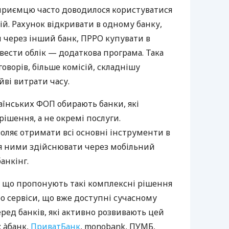
дприємцю часто доводилося користуватися
й. Рахунок відкривати в одному банку,
 через інший банк, ПРРО купувати в
вести облік — додаткова програма. Така
оворів, більше комісій, складнішу
йві витрати часу.
аїнських ФОП обирають банки, які
ішення, а не окремі послуги.
оляє отримати всі основні інструменти в
ня ними здійснювати через мобільний
анкінг.
 що пропонують такі комплексні рішення
ро сервіси, що вже доступні сучасному
ред банків, які активно розвивають цей
 àбанк,
ПриватБанк
, monobank, ПУМБ,