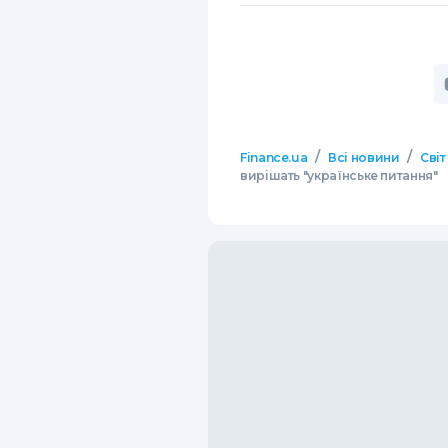
/
/
Finance.ua
Всі новини
Світ
вирішать "українське питання"