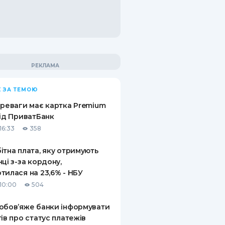
 ЗА ТЕМОЮ
ереваги має картка Premium
від ПриватБанк
16:33
358
ітна плата, яку отримують
нці з-за кордону,
тилася на 23,6% - НБУ
10:00
504
обов’яже банки інформувати
тів про статус платежів