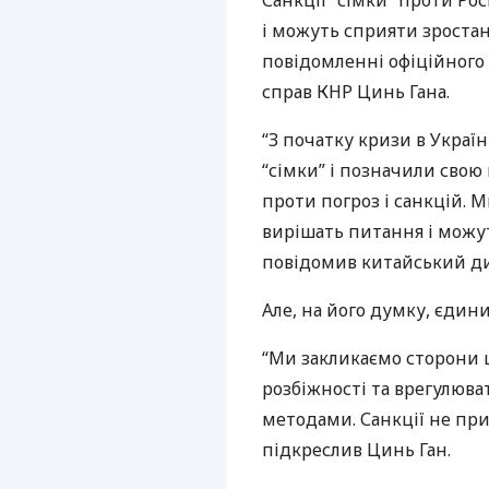
Санкції “сімки” проти Ро
і можуть сприяти зроста
повідомленні офіційного
справ
КНР
Цинь Гана.
“З початку кризи в Украї
“сімки” і позначили свою
проти погроз і санкцій. 
вирішать питання і можу
повідомив китайський д
Але, на його думку, єдини
“Ми закликаємо сторони 
розбіжності та врегулюв
методами. Санкції не при
підкреслив Цинь Ган.