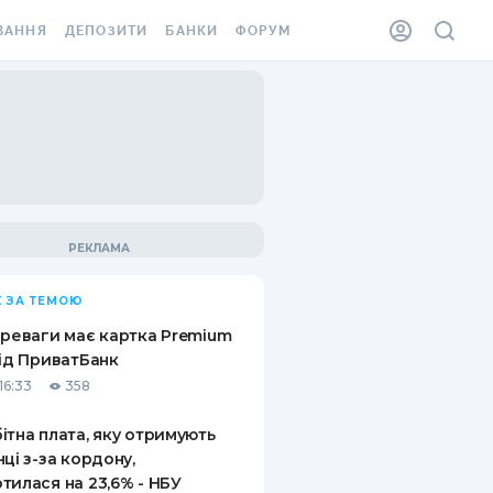
ВАННЯ
ДЕПОЗИТИ
БАНКИ
ФОРУМ
ІЛКА
ВСІ ДЕПОЗИТИ
ВСІ БАНКИ
АННЯ ЖИТЛА ВІД
ДЕПОЗИТИ В USD
ВІДГУКИ ПРО БАНКИ
 ШАХЕДІВ
ДЕПОЗИТИ В EUR
МІКРОФІНАНСОВІ
ХОВКА ЗА КОРДОН
ОРГАНІЗАЦІЇ
БОНУС ДО ДЕПОЗИТІВ
ВІДГУКИ ПРО МФО
УМОВИ АКЦІЇ
КАРТА
 ЗА ТЕМОЮ
ПИТАННЯ ТА ВІДПОВІДІ
ННА ВІНЬЄТКА
ереваги має картка Premium
ДЕПОЗИТНИЙ КАЛЬКУЛЯТОР
від ПриватБанк
 СПІВРОБІТНИКІВ
16:33
358
ПУТІВНИКИ ПО
SSISTANCE
ЗАОЩАДЖЕННЯМ
ітна плата, яку отримують
нці з-за кордону,
АННЯ ВІД
тилася на 23,6% - НБУ
Х ВИПАДКІВ