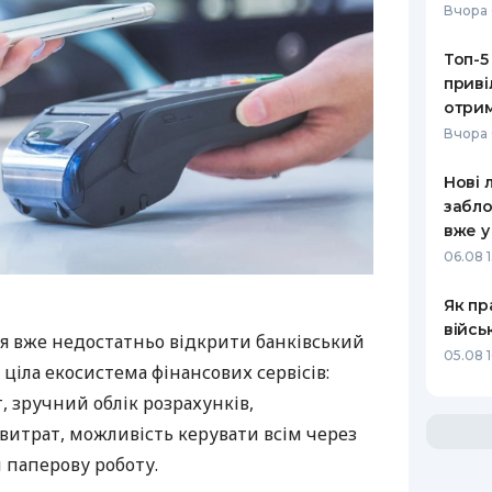
Вчора 
Топ-5
приві
отрим
Вчора 
Нові 
забло
вже у
06.08 1
Як пр
війсь
я вже недостатньо відкрити банківський
05.08 1
 ціла екосистема фінансових сервісів:
 зручний облік розрахунків,
витрат, можливість керувати всім через
 паперову роботу.