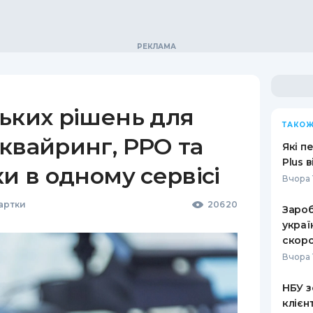
ьких рішень для
ТАКОЖ
квайринг, РРО та
Які п
Plus 
ки в одному сервісі
Вчора 
Картки
20620
Зароб
украї
скоро
Вчора 
НБУ з
клієн