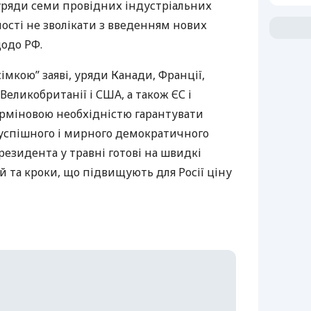
 уряди семи провідних індустріальних
ості не зволікати з введенням нових
одо РФ.
імкою” заяві, уряди Канади, Франції,
, Великобританії і
США
, а також ЄС і
 терміновою необхідністю гарантувати
с успішного і мирного демократичного
резидента у травні готові на швидкі
й та кроки, що підвищують для Росії ціну