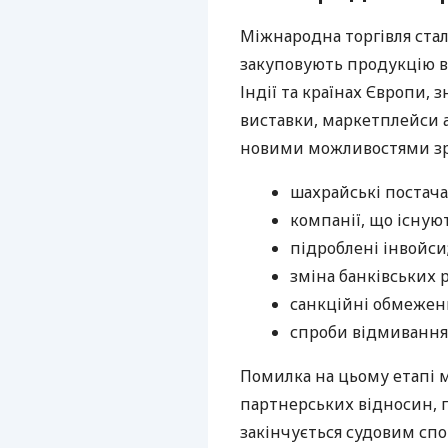
Міжнародна торгівля стал
закуповують продукцію в 
Індії та країнах Європи,
виставки, маркетплейси а
новими можливостями зрос
шахрайські постач
компанії, що існую
підроблені інвойси
зміна банківських 
санкційні обмежен
спроби відмивання 
Помилка на цьому етапі 
партнерських відносин, п
закінчується судовим спо