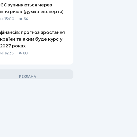
 ЄС зупиняються через
іння річок (думка експерта)
ні 15:00
64
фінансів: прогноз зростання
країни та яким буде курс у
2027 роках
ні 14:35
60