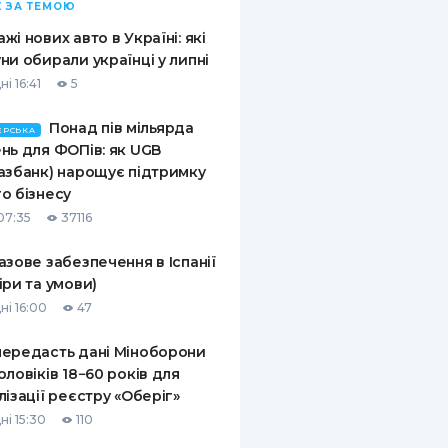
 ЗА ТЕМОЮ
жі нових авто в Україні: які
ни обирали українці у липні
і 16:41
5
Понад пів мільярда
ЕРСЬКА
нь для ФОПів: як UGB
азбанк) нарощує підтримку
о бізнесу
07:35
37116
азове забезпечення в Іспанії
іри та умови)
ні 16:00
47
ередасть дані Міноборони
оловіків 18−60 років для
лізації реєстру «Оберіг»
ні 15:30
110