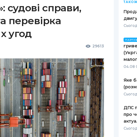
ТАКОЖ
: судові справи,
Прода
а перевірка
двигу
Сьогодн
х угод
ПАРТН
гриве
29613
(Укрг
малог
04.08 
Яке б
(розм
Сьогод
ДПС п
про ч
актуа
Сьогод