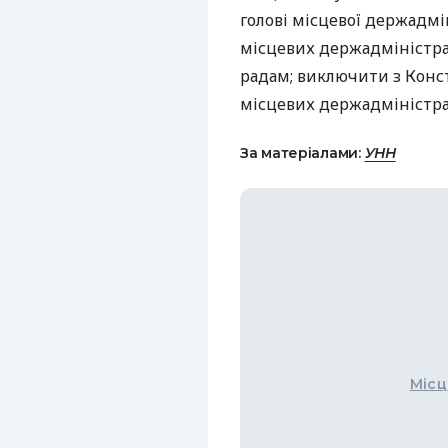
голові місцевої держадмін
місцевих держадміністр
радам; виключити з Конс
місцевих держадміністрац
За матеріалами:
УНН
Місц