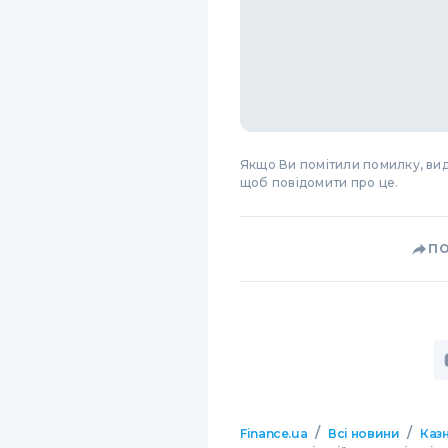
Якщо Ви помітили помилку, виді
щоб повідомити про це.
П
/
/
Finance.ua
Всі новини
Казн