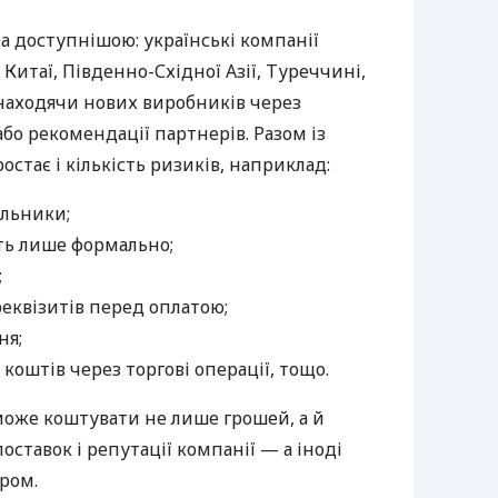
а доступнішою: українські компанії
Китаї, Південно-Східної Азії, Туреччині,
 знаходячи нових виробників через
бо рекомендації партнерів. Разом із
тає і кількість ризиків, наприклад:
альники;
ть лише формально;
;
реквізитів перед оплатою;
ня;
коштів через торгові операції, тощо.
може коштувати не лише грошей, а й
оставок і репутації компанії — а іноді
ром.