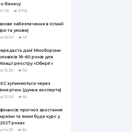
о бізнесу
КИ ПО
07:35
37116
ВАННЮ
азове забезпечення в Іспанії
ХОВІ ПОЛІСИ
іри та умови)
ні 16:00
47
І КОМПАНІЇ
ередасть дані Міноборони
 ПРО СТРАХОВІ
Ї
оловіків 18−60 років для
лізації реєстру «Оберіг»
А І ОПЛАТА
ні 15:30
110
И
 ЄС зупиняються через
іння річок (думка експерта)
ні 15:00
64
фінансів: прогноз зростання
країни та яким буде курс у
2027 роках
ні 14:35
60