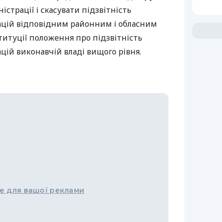
істрації і скасувати підзвітність
ацій відповідним районним і обласним
титуції положення про підзвітність
ій виконавчій владі вищого рівня.
е для вашої реклами