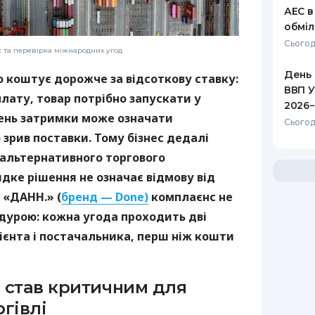
АЕС в
обміл
Сьогод
с та перевірка міжнародних угод
День 
о коштує дорожче за відсоткову ставку:
ВВП У
лату, товар потрібно запускати у
2026−
день затримки може означати
Сьогод
зрив поставки. Тому бізнес дедалі
 альтернативного торгового
дке рішення не означає відмову від
 «ДАНН.» (
бренд — Done)
комплаєнс не
дурою: кожна угода проходить дві
ієнта і постачальника, перш ніж кошти
 став критичним для
гівлі