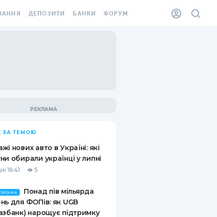
ВАННЯ
ДЕПОЗИТИ
БАНКИ
ФОРУМ
ІЛКА
ВСІ ДЕПОЗИТИ
ВСІ БАНКИ
АННЯ ЖИТЛА ВІД
ДЕПОЗИТИ В USD
ВІДГУКИ ПРО БАНКИ
 ШАХЕДІВ
ДЕПОЗИТИ В EUR
МІКРОФІНАНСОВІ
ХОВКА ЗА КОРДОН
ОРГАНІЗАЦІЇ
БОНУС ДО ДЕПОЗИТІВ
ВІДГУКИ ПРО МФО
УМОВИ АКЦІЇ
КАРТА
 ЗА ТЕМОЮ
ПИТАННЯ ТА ВІДПОВІДІ
ННА ВІНЬЄТКА
жі нових авто в Україні: які
ДЕПОЗИТНИЙ КАЛЬКУЛЯТОР
ни обирали українці у липні
 СПІВРОБІТНИКІВ
і 16:41
5
ПУТІВНИКИ ПО
SSISTANCE
ЗАОЩАДЖЕННЯМ
Понад пів мільярда
ЕРСЬКА
нь для ФОПів: як UGB
АННЯ ВІД
азбанк) нарощує підтримку
Х ВИПАДКІВ