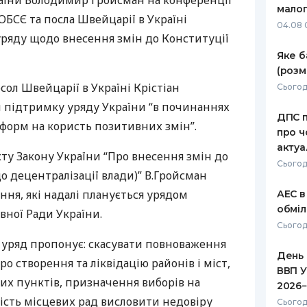
раїни Володимир Гройсман на конференції
малог
ОБСЄ
та посла Швейцарії в Україні
РЕЙТИНГ ДЕБЕТОВИХ
ПУТІВНИ
04.08 
КАРТОК
СТРАХУ
уряду щодо внесення змін до Конституції
Яке б
ЩОМІСЯЧНИЙ ОГЛЯД
ВСІ СТРА
(розм
КЕШБЕКУ
сол Швейцарії в Україні Крістіан
Сьогод
СТРАХОВ
ПУТІВНИКИ ПО
 підтримку уряду України “в починаннях
ДПС п
БАНКІВСЬКИХ КАРТКАХ
ВІДГУКИ
форм на користь позитивних змін”.
КОМПАНІ
про ч
актуа
кту Закону України “Про внесення змін до
ДОСТАВК
Сьогод
о децентралізації влади)” В.Гройсман
КОНТАКТ
ння, які надалі планується урядом
АЕС в
обміл
вної Ради України.
Сьогод
о уряд пропонує: скасувати повноваження
День 
о створення та ліквідацію районів і міст,
ВВП У
х пунктів, призначення виборів на
2026−
ість місцевих рад висловити недовіру
Сьогод