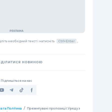
літь необхідний текст і натисніть
Ctrl+Enter
,
ОДІЛИТИСЯ НОВИНОЮ
Підпишіться на нас
/
а та Політика
Презентувані пропозиції Уряду з