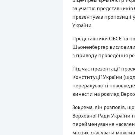
Віце-прем’єр-міністр Ук
за участю представників
презентував пропозиції 
України.
Представники
ОБСЄ
та по
Шьоненбергер висловили
з приводу проведення ре
Під час презентації прое
Конституції України (щод
перерахував ті нововведе
винести на розгляд Верхо
Зокрема, він розповів, щ
Верховної Ради України пр
перейменування населени
місцях; скасувати можлив