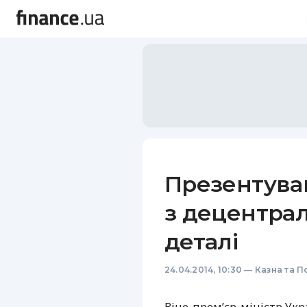
Презентуван
з децентралі
деталі
24.04.2014, 10:30
—
Казна та П