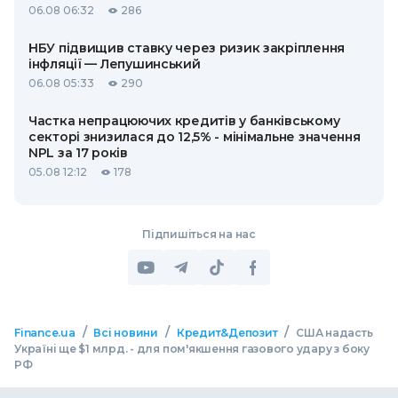
06.08 06:32
286
НБУ підвищив ставку через ризик закріплення
інфляції — Лепушинський
06.08 05:33
290
Частка непрацюючих кредитів у банківському
секторі знизилася до 12,5% - мінімальне значення
NPL за 17 років
05.08 12:12
178
Підпишіться на нас
/
/
/
Finance.ua
Всі новини
Кредит&Депозит
США надасть
Україні ще $1 млрд. - для пом'якшення газового удару з боку
РФ