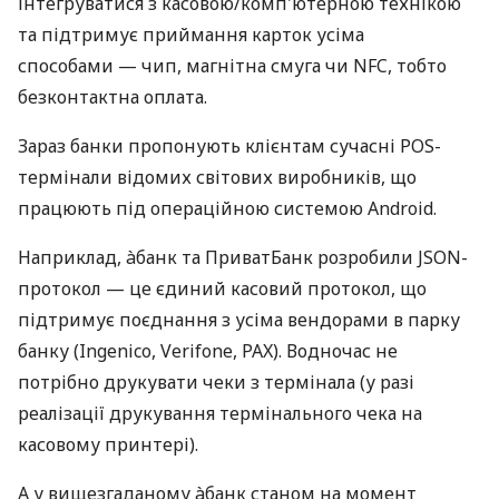
інтегруватися з касовою/комп'ютерною технікою
та підтримує приймання карток усіма
способами — чип, магнітна смуга чи NFC, тобто
безконтактна оплата.
Зараз банки пропонують клієнтам сучасні POS-
термінали відомих світових виробників, що
працюють під операційною системою Android.
Наприклад, àбанк та ПриватБанк розробили JSON-
протокол — це єдиний касовий протокол, що
підтримує поєднання з усіма вендорами в парку
банку (Ingenico, Verifone, PAX). Водночас не
потрібно друкувати чеки з термінала (у разі
реалізації друкування термінального чека на
касовому принтері).
А у вищезгаданому àбанк станом на момент