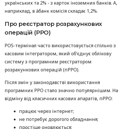
українських та 2% - з карток іноземних банків. А,
наприклад, в àбанк комісія складає 1,2%.
Про реєстратор розрахункових
операцій (РРО)
POS-термінал часто використовується спільно з
касовим інтегратором, який об’єднує облікову
систему з програмним реєстратором
розрахункових операцій (пРРО).
Після змін у законодавстві використання
програмних РРО стало значно популярнішим. На
відміну від класичних касових апаратів, пРРО:
працює через інтернет;
не потребує дорогого обладнання;
простіше оновлюється;