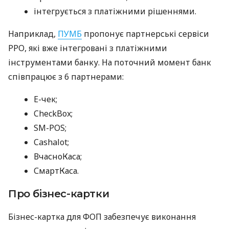
інтегрується з платіжними рішеннями.
Наприклад,
ПУМБ
пропонує партнерські сервіси
РРО, які вже інтегровані з платіжними
інструментами банку. На поточний момент банк
співпрацює з 6 партнерами:
E-чек;
CheckBox;
SM-POS;
Cashalot;
ВчасноКаса;
СмартКаса.
Про бізнес-картки
Бізнес-картка для ФОП забезпечує виконання