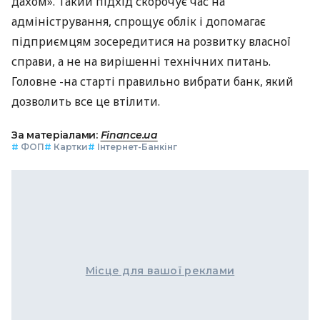
дахом». Такий підхід скорочує час на
адміністрування, спрощує облік і допомагає
підприємцям зосередитися на розвитку власної
справи, а не на вирішенні технічних питань.
Головне -на старті правильно вибрати банк, який
дозволить все це втілити.
За матеріалами:
Finance.ua
#
ФОП
#
Картки
#
Інтернет-Банкінг
Місце для вашої реклами