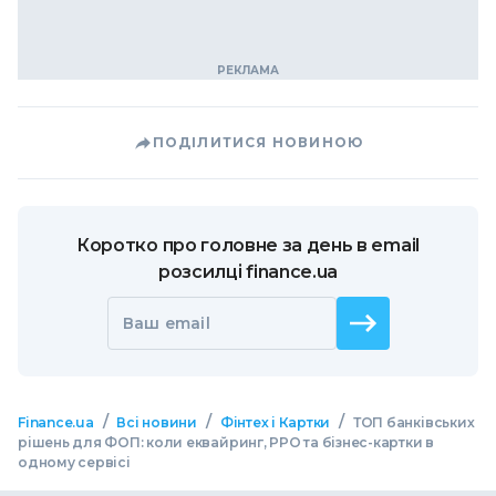
ПОДІЛИТИСЯ НОВИНОЮ
Коротко про головне за день в email
розсилці finance.ua
Ваш email
/
/
/
Finance.ua
Всі новини
Фінтех і Картки
ТОП банківських
рішень для ФОП: коли еквайринг, РРО та бізнес-картки в
одному сервісі