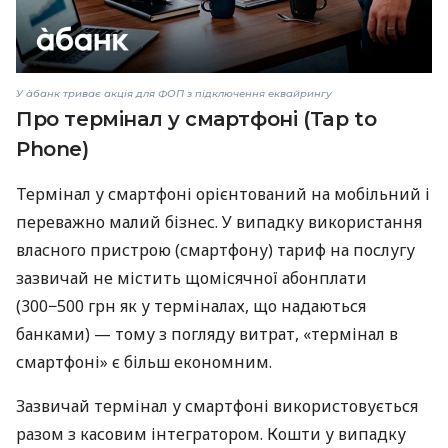
У àбанк триває акція для ФОП з підключення еквайрингу
Про термінал у смартфоні (Tap to
Phone)
Термінал у смартфоні орієнтований на мобільний і
переважно малий бізнес. У випадку використання
власного пристрою (смартфону) тариф на послугу
зазвичай не містить щомісячної абонплати
(300−500 грн як у терміналах, що надаються
банками) — тому з погляду витрат, «термінал в
смартфоні» є більш економним.
Зазвичай термінал у смартфоні використовується
разом з касовим інтегратором. Кошти у випадку