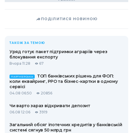
ПОДІЛИТИСЯ НОВИНОЮ
ТАКОЖ ЗА ТЕМОЮ
Уряд готує пакет підтримки аграріїв через
блокування експорту
Вчора 11:28
67
ТОП банківських рішень для ФОП:
ПАРТНЕРСЬКА
коли еквайринг, РРО та бізнес-картки в одному
сервісі
04.08 06:50
20856
Чи варто зараз відкривати депозит
06.08 12:06
3919
Загальний обсяг іпотечних кредитів у банківській
системі сягнув 50 млрд грн