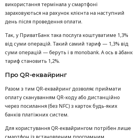
використання термінала у смартфоні
зараховуються на рахунок клієнта на наступний
день після проведення оплати.
Так, у ПриватБанк така послуга коштуватиме 1,3%
від суми операцій. Такий самий тариф — 1,3% від
суми операцій — беруть і в monobank. А ось в àбанк
тариф становить 1,2%.
Про QR-еквайринг
Разом з тим QR-еквайринг дозволяє приймати
оплату скануванням QR-коду або дистанційно
через посилання (без NFC) з карток будь-яких
банків платіжних систем.
Для користування QR-еквайрингом потрібен лише
смартфон із встановленим програмним