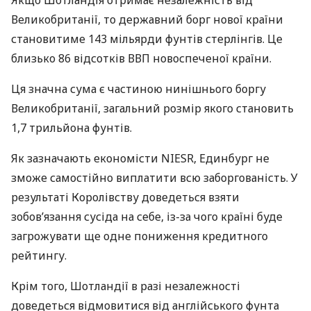
Якщо Шотландія отримає незалежність від
Великобританії, то державний борг нової країни
становитиме 143 мільярди фунтів стерлінгів. Це
близько 86 відсотків
ВВП
новоспеченої країни.
Ця значна сума є частиною нинішнього боргу
Великобританії, загальний розмір якого становить
1,7 трильйона фунтів.
Як зазначають економісти
NIESR
, Единбург не
зможе самостійно виплатити всю заборгованість. У
результаті Королівству доведеться взяти
зобов’язання сусіда на себе, із-за чого країні буде
загрожувати ще одне пониження кредитного
рейтингу.
Крім того, Шотландії в разі незалежності
доведеться відмовитися від англійського фунта