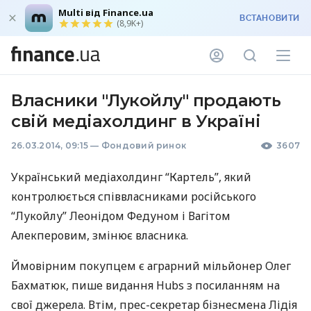
Multi від Finance.ua
ВСТАНОВИТИ
(8,9K+)
Власники "Лукойлу" продають
свій медіахолдинг в Україні
26.03.2014, 09:15
—
Фондовий ринок
3607
Український медіахолдинг “Картель”, який
контролюється співвласниками російського
“Лукойлу” Леонідом Федуном і Вагітом
Алекперовим, змінює власника.
Ймовірним покупцем є аграрний мільйонер Олег
Бахматюк, пише видання Hubs з посиланням на
свої джерела. Втім, прес-секретар бізнесмена Лідія