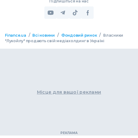
Підпишіться на нас
/
/
/
Finance.ua
Всі новини
Фондовий ринок
Власники
"Лукойлу" продають свій медіахолдинг в Україні
Місце для вашої реклами