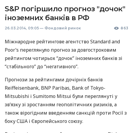
S&P погіршило прогноз "дочок"
іноземних банків в РФ
26.03.2014, 09:05
—
Фондовий ринок
863
Міжнародне рейтингове агентство Standard and
Poor’s переглянуло прогноз за довгостроковим
рейтингом чотирьох “дочок” іноземних банків зі
“стабільного” ​​до “негативного”.
Прогнози за рейтингами дочірніх банків
Reiffeisenbank,
BNP
Paribas, Bank of Tokyo-
Mitsubishi і Sumitomo Mitsui були переглянуті у
зв’язку зі зростанням геополітичних ризиків, а
також вірогідним введенням санкцій проти Росії з
боку
США
і Європейського союзу.