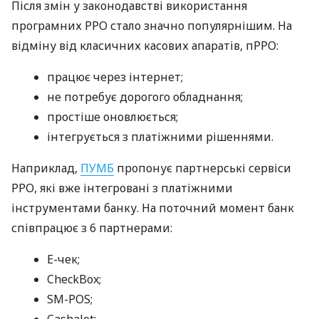
Після змін у законодавстві використання
програмних РРО стало значно популярнішим. На
відміну від класичних касових апаратів, пРРО:
працює через інтернет;
не потребує дорогого обладнання;
простіше оновлюється;
інтегрується з платіжними рішеннями.
Наприклад,
ПУМБ
пропонує партнерські сервіси
РРО, які вже інтегровані з платіжними
інструментами банку. На поточний момент банк
співпрацює з 6 партнерами:
E-чек;
CheckBox;
SM-POS;
Cashalot;