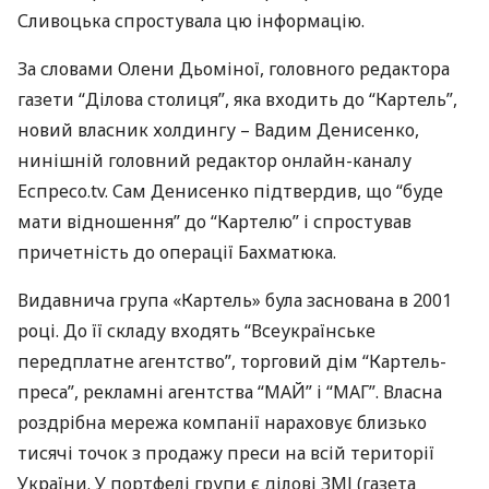
Сливоцька спростувала цю інформацію.
За словами Олени Дьоміної, головного редактора
газети “Ділова столиця”, яка входить до “Картель”,
новий власник холдингу – Вадим Денисенко,
нинішній головний редактор онлайн-каналу
Еспресо.tv. Сам Денисенко підтвердив, що “буде
мати відношення” до “Картелю” і спростував
причетність до операції Бахматюка.
Видавнича група «Картель» була заснована в 2001
році. До її складу входять “Всеукраїнське
передплатне агентство”, торговий дім “Картель-
преса”, рекламні агентства “
МАЙ
” і “
МАГ
”. Власна
роздрібна мережа компанії нараховує близько
тисячі точок з продажу преси на всій території
України. У портфелі групи є ділові
ЗМІ
(газета