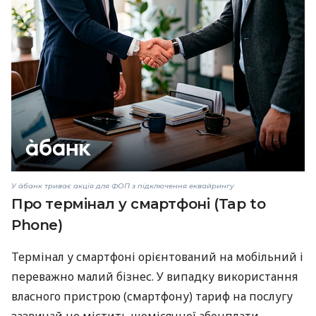
У àбанк триває акція для ФОП з підключення еквайрингу
Про термінал у смартфоні (Tap to
Phone)
Термінал у смартфоні орієнтований на мобільний і
переважно малий бізнес. У випадку використання
власного пристрою (смартфону) тариф на послугу
зазвичай не містить щомісячної абонплати