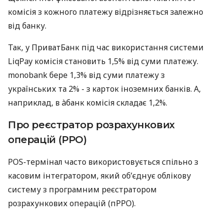
комісія з кожного платежу відрізняється залежно
від банку.
Так, у ПриватБанк під час використання системи
LiqPay комісія становить 1,5% від суми платежу.
monobank бере 1,3% від суми платежу з
українських та 2% - з карток іноземних банків. А,
наприклад, в àбанк комісія складає 1,2%.
Про реєстратор розрахункових
операцій (РРО)
POS-термінал часто використовується спільно з
касовим інтегратором, який об’єднує облікову
систему з програмним реєстратором
розрахункових операцій (пРРО).