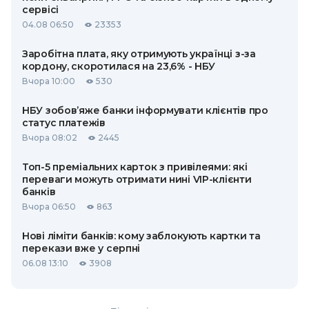
сервісі
04.08 06:50
23353
Заробітна плата, яку отримують українці з-за
кордону, скоротилася на 23,6% - НБУ
Вчора 10:00
530
НБУ зобов’яже банки інформувати клієнтів про
статус платежів
Вчора 08:02
2445
Топ-5 преміальних карток з привілеями: які
переваги можуть отримати нині VIP-клієнти
банків
Вчора 06:50
863
Нові ліміти банків: кому заблокують картки та
перекази вже у серпні
06.08 13:10
3908