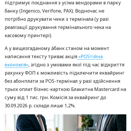
підтримує поєднання з усіма вендорами в парку
банку (Ingenico, Verifone, PAX). Водночас не
потрібно друкувати чеки з термінала (у разі
реалізації друкування термінального чека на
касовому принтері).
А у вищезгаданому àбанк станом на момент
написання тексту триває акція
«POSтійна
економія»
, згідно з умовами якої під час відкриття
рахунку ФОП є можливість підключити еквайринг
без абонплати за POS-термінал у разі здійснення
трьох оплат бізнес-карткою Блакитна Mastercard на
суму від 1 тис. грн. Комісія за еквайринг до
30.09.2026 р. складе лише 1,2%.