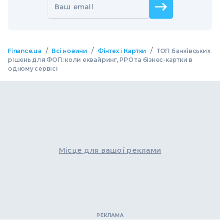
Ваш email
/
/
/
Finance.ua
Всі новини
Фінтех і Картки
ТОП банківських
рішень для ФОП: коли еквайринг, РРО та бізнес-картки в
одному сервісі
Місце для вашої реклами