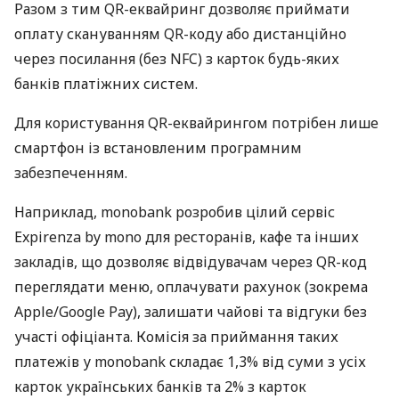
Разом з тим QR-еквайринг дозволяє приймати
оплату скануванням QR-коду або дистанційно
через посилання (без NFC) з карток будь-яких
банків платіжних систем.
Для користування QR-еквайрингом потрібен лише
смартфон із встановленим програмним
забезпеченням.
Наприклад, monobank розробив цілий сервіс
Expirenza by mono для ресторанів, кафе та інших
закладів, що дозволяє відвідувачам через QR-код
переглядати меню, оплачувати рахунок (зокрема
Apple/Google Pay), залишати чайові та відгуки без
участі офіціанта. Комісія за приймання таких
платежів у monobank складає 1,3% від суми з усіх
карток українських банків та 2% з карток