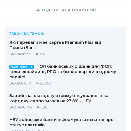
ПОДІЛИТИСЯ НОВИНОЮ
ТАКОЖ ЗА ТЕМОЮ
Які переваги має картка Premium Plus від
ПриватБанк
Вчора 16:33
391
ТОП банківських рішень для ФОП:
ПАРТНЕРСЬКА
коли еквайринг, РРО та бізнес-картки в одному
сервісі
04.08 06:50
23353
Заробітна плата, яку отримують українці з-за
кордону, скоротилася на 23,6% - НБУ
Вчора 10:00
530
НБУ зобов’яже банки інформувати клієнтів про
статус платежів