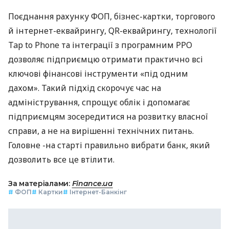
Поєднання рахунку ФОП, бізнес-картки, торгового
й інтернет-еквайрингу, QR-еквайрингу, технології
Tap to Phone та інтеграції з програмним РРО
дозволяє підприємцю отримати практично всі
ключові фінансові інструменти «під одним
дахом». Такий підхід скорочує час на
адміністрування, спрощує облік і допомагає
підприємцям зосередитися на розвитку власної
справи, а не на вирішенні технічних питань.
Головне -на старті правильно вибрати банк, який
дозволить все це втілити.
За матеріалами:
Finance.ua
#
ФОП
#
Картки
#
Інтернет-Банкінг