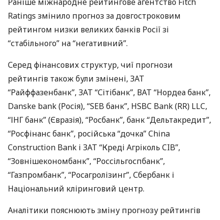
Раніше міжнародне рейтингове агентство Fitch
Ratings змінило прогноз за довгостроковим
рейтингом низки великих банків Росії зі
“стабільного” ​​на “негативний”.
Серед фінансових структур, чиї прогнози
рейтингів також були змінені,
ЗАТ
“Райффазенбанк”,
ЗАТ
“Сітібанк”,
ВАТ
“Нордеа банк”,
Danske bank (Росія), “
SEB
банк”,
HSBC
Bank (RR)
LLC
,
“
ІНГ
банк” (Євразія), “Росбанк”, банк “Дельтакредит”,
“Росфінанс банк”, російська “дочка” China
Construction Bank і
ЗАТ
“Креді Агріколь
CIB
”,
“Зовнішекономбанк”, “Россільгоспбанк”,
“Газпромбанк”, “Росагролізинг”, Сбербанк і
Національний кліринговий центр.
Аналітики пояснюють зміну прогнозу рейтингів