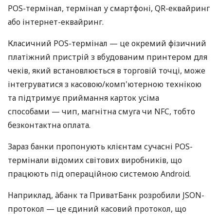
POS-термінал, термінал у смартфоні, QR-еквайринг
або інтернет-еквайринг.
Класичний POS-термінал — це окремий фізичний
платіжний пристрій з вбудованим принтером для
чеків, який встановлюється в торговій точці, може
інтегруватися з касовою/комп'ютерною технікою
та підтримує приймання карток усіма
способами — чип, магнітна смуга чи NFC, тобто
безконтактна оплата.
Зараз банки пропонують клієнтам сучасні POS-
термінали відомих світових виробників, що
працюють під операційною системою Android.
Наприклад, àбанк та ПриватБанк розробили JSON-
протокол — це єдиний касовий протокол, що