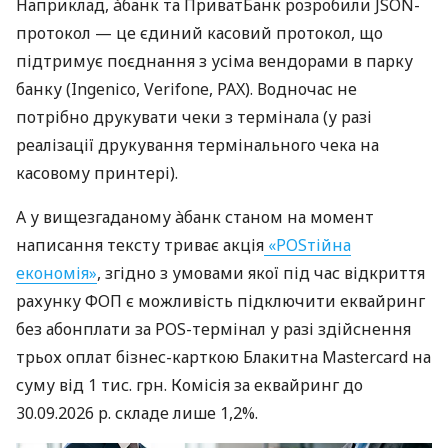
Наприклад, àбанк та ПриватБанк розробили JSON-
протокол — це єдиний касовий протокол, що
підтримує поєднання з усіма вендорами в парку
банку (Ingenico, Verifone, PAX). Водночас не
потрібно друкувати чеки з термінала (у разі
реалізації друкування термінального чека на
касовому принтері).
А у вищезгаданому àбанк станом на момент
написання тексту триває акція
«POSтійна
економія»
, згідно з умовами якої під час відкриття
рахунку ФОП є можливість підключити еквайринг
без абонплати за POS-термінал у разі здійснення
трьох оплат бізнес-карткою Блакитна Mastercard на
суму від 1 тис. грн. Комісія за еквайринг до
30.09.2026 р. складе лише 1,2%.