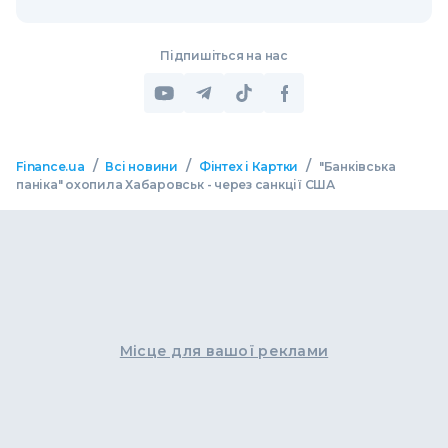
Підпишіться на нас
/
/
/
Finance.ua
Всі новини
Фінтех і Картки
"Банківська
паніка" охопила Хабаровськ - через санкції США
Місце для вашої реклами