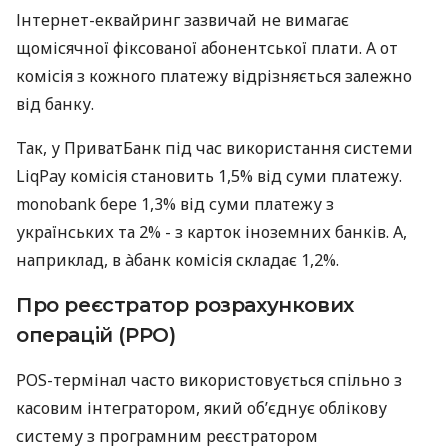
Інтернет-еквайринг зазвичай не вимагає
щомісячної фіксованої абонентської плати. А от
комісія з кожного платежу відрізняється залежно
від банку.
Так, у ПриватБанк під час використання системи
LiqPay комісія становить 1,5% від суми платежу.
monobank бере 1,3% від суми платежу з
українських та 2% - з карток іноземних банків. А,
наприклад, в àбанк комісія складає 1,2%.
Про реєстратор розрахункових
операцій (РРО)
POS-термінал часто використовується спільно з
касовим інтегратором, який об’єднує облікову
систему з програмним реєстратором