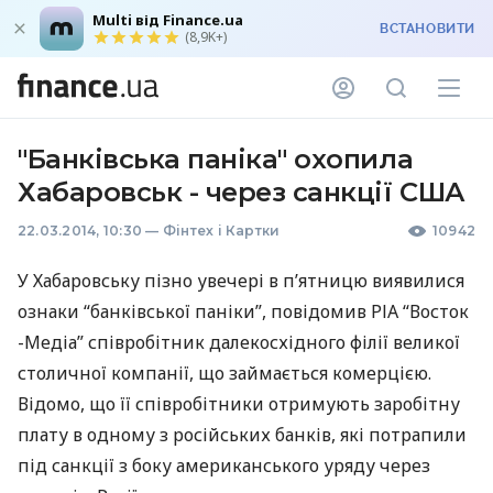
Multi від Finance.ua
ВСТАНОВИТИ
(8,9K+)
"Банківська паніка" охопила
Хабаровськ - через санкції США
22.03.2014, 10:30
—
Фінтех і Картки
10942
У Хабаровську пізно увечері в п’ятницю виявилися
ознаки “банківської паніки”, повідомив
РІА
“Восток
-Медіа” співробітник далекосхідного філії великої
столичної компанії, що займається комерцією.
Відомо, що її співробітники отримують заробітну
плату в одному з російських банків, які потрапили
під санкції з боку американського уряду через