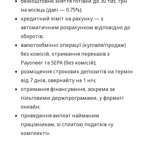
безкоштовне зняття готівки до 30 тис. грн
на місяць (далі — 0.75%);
кредитний ліміт на рахунку — з
автоматичним розрахунком відповідно до
оборотів;
валютообмінні операції (купівля/продаж)
без комісій, отримання переказів з
Payoneer та SEPA (без комісій);
розміщення строкових депозитів на термін
від 7 днів, овернайту на 1 ніч;
отримання фінансування, зокрема за
пільговими держпрограмами, у форматі
онлайн;
проведення виплат найманим
працівникам, зі сплатою податків «у
комплекті».