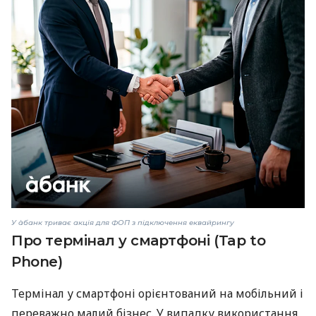
У àбанк триває акція для ФОП з підключення еквайрингу
Про термінал у смартфоні (Tap to
Phone)
Термінал у смартфоні орієнтований на мобільний і
переважно малий бізнес. У випадку використання