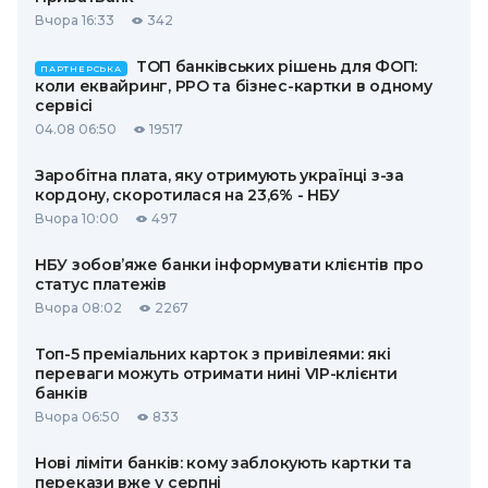
Вчора 16:33
342
ТОП банківських рішень для ФОП:
ПАРТНЕРСЬКА
коли еквайринг, РРО та бізнес-картки в одному
сервісі
04.08 06:50
19517
Заробітна плата, яку отримують українці з-за
кордону, скоротилася на 23,6% - НБУ
Вчора 10:00
497
НБУ зобов’яже банки інформувати клієнтів про
статус платежів
Вчора 08:02
2267
Топ-5 преміальних карток з привілеями: які
переваги можуть отримати нині VIP-клієнти
банків
Вчора 06:50
833
Нові ліміти банків: кому заблокують картки та
перекази вже у серпні