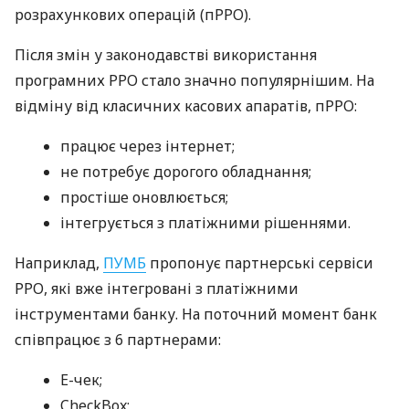
розрахункових операцій (пРРО).
Після змін у законодавстві використання
програмних РРО стало значно популярнішим. На
відміну від класичних касових апаратів, пРРО:
працює через інтернет;
не потребує дорогого обладнання;
простіше оновлюється;
інтегрується з платіжними рішеннями.
Наприклад,
ПУМБ
пропонує партнерські сервіси
РРО, які вже інтегровані з платіжними
інструментами банку. На поточний момент банк
співпрацює з 6 партнерами:
E-чек;
CheckBox;