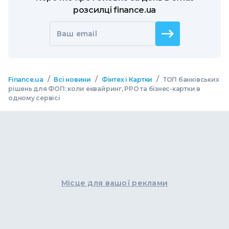
розсилці finance.ua
Ваш email
/
/
/
Finance.ua
Всі новини
Фінтех і Картки
ТОП банківських
рішень для ФОП: коли еквайринг, РРО та бізнес-картки в
одному сервісі
Місце для вашої реклами