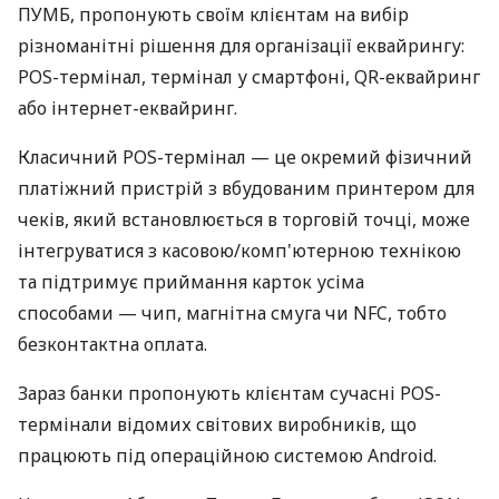
ПУМБ, пропонують своїм клієнтам на вибір
різноманітні рішення для організації еквайрингу:
POS-термінал, термінал у смартфоні, QR-еквайринг
або інтернет-еквайринг.
Класичний POS-термінал — це окремий фізичний
платіжний пристрій з вбудованим принтером для
чеків, який встановлюється в торговій точці, може
інтегруватися з касовою/комп'ютерною технікою
та підтримує приймання карток усіма
способами — чип, магнітна смуга чи NFC, тобто
безконтактна оплата.
Зараз банки пропонують клієнтам сучасні POS-
термінали відомих світових виробників, що
працюють під операційною системою Android.