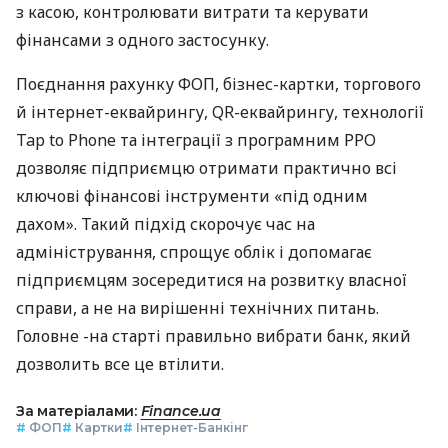
з касою, контролювати витрати та керувати
фінансами з одного застосунку.
Поєднання рахунку ФОП, бізнес-картки, торгового
й інтернет-еквайрингу, QR-еквайрингу, технології
Tap to Phone та інтеграції з програмним РРО
дозволяє підприємцю отримати практично всі
ключові фінансові інструменти «під одним
дахом». Такий підхід скорочує час на
адміністрування, спрощує облік і допомагає
підприємцям зосередитися на розвитку власної
справи, а не на вирішенні технічних питань.
Головне -на старті правильно вибрати банк, який
дозволить все це втілити.
За матеріалами:
Finance.ua
#
ФОП
#
Картки
#
Інтернет-Банкінг