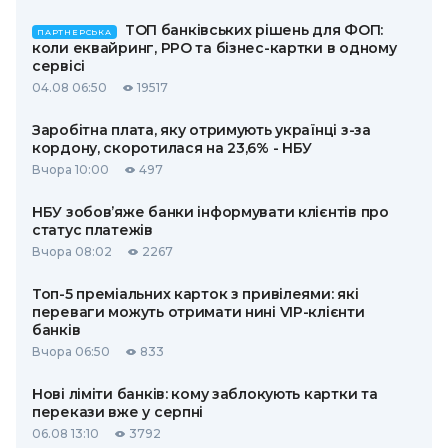
ТОП банківських рішень для ФОП:
ПАРТНЕРСЬКА
коли еквайринг, РРО та бізнес-картки в одному
сервісі
04.08 06:50
19517
Заробітна плата, яку отримують українці з-за
кордону, скоротилася на 23,6% - НБУ
Вчора 10:00
497
НБУ зобов’яже банки інформувати клієнтів про
статус платежів
Вчора 08:02
2267
Топ-5 преміальних карток з привілеями: які
переваги можуть отримати нині VIP-клієнти
банків
Вчора 06:50
833
Нові ліміти банків: кому заблокують картки та
перекази вже у серпні
06.08 13:10
3792