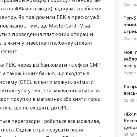
онтрольний Аркадію і Борису Ротенбергам
Сьогод
ть по 40% його акцій), відчуває проблеми
РЕЙТИНГ ДЕБЕТОВИХ
ПУТІВНИ
КАРТОК
СТРАХУ
 центру. Як повідомили
РБК
в прес-службі
Топ-5
приві
пов’язано з тим, що MasterCard і Visa
ЩОМІСЯЧНИЙ ОГЛЯД
ВСІ СТРА
отрим
уги з проведення платіжних операцій
КЕШБЕКУ
Сьогод
СТРАХОВ
, з яким у Інвесткапіталбанку спільні
ПУТІВНИКИ ПО
цесинг.
Нові 
БАНКІВСЬКИХ КАРТКАХ
ВІДГУКИ
КОМПАНІ
забло
ка
РБК
, через всі банкомати та офіси
СМП
вже у
ДОСТАВК
, а також інших банків, що входять в
Вчора 
истему (
ОРС
), клієнти можуть знімати
КОНТАКТ
Як пр
иникнути у тих, хто захоче оплатити за
війсь
арт покупки в магазинах або зняти гроші
05.08 1
нків, що не входять до
ОРС
.
НБУ п
уться переговори і робиться все можливе,
безго
депоз
ність. Однак спрогнозувати (коли
05.08 