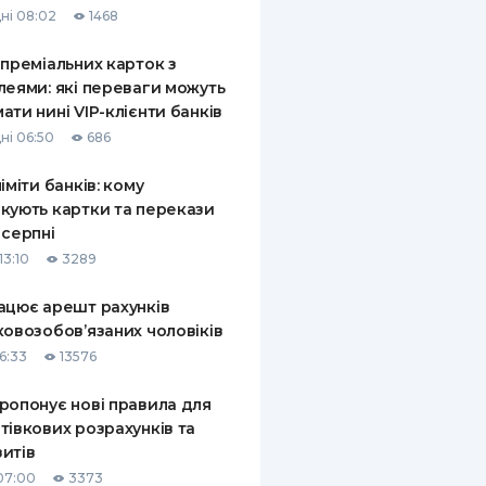
ні 08:02
1468
КИ ПО
ВАННЮ
 преміальних карток з
леями: які переваги можуть
ХОВІ ПОЛІСИ
ати нині VIP-клієнти банків
ні 06:50
686
І КОМПАНІЇ
ліміти банків: кому
 ПРО СТРАХОВІ
Ї
кують картки та перекази
 серпні
А І ОПЛАТА
13:10
3289
И
ацює арешт рахунків
ковозобов’язаних чоловіків
6:33
13576
ропонує нові правила для
тівкових розрахунків та
итів
07:00
3373