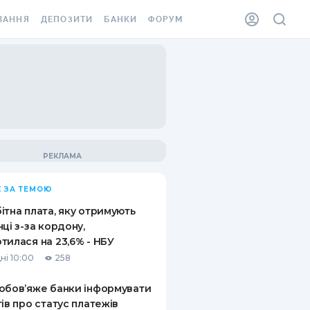
ВАННЯ
ДЕПОЗИТИ
БАНКИ
ФОРУМ
ІЛКА
ВСІ ДЕПОЗИТИ
ВСІ БАНКИ
АННЯ ЖИТЛА ВІД
ДЕПОЗИТИ В USD
ВІДГУКИ ПРО БАНКИ
 ШАХЕДІВ
ДЕПОЗИТИ В EUR
МІКРОФІНАНСОВІ
ХОВКА ЗА КОРДОН
ОРГАНІЗАЦІЇ
БОНУС ДО ДЕПОЗИТІВ
ВІДГУКИ ПРО МФО
УМОВИ АКЦІЇ
КАРТА
 ЗА ТЕМОЮ
ПИТАННЯ ТА ВІДПОВІДІ
ННА ВІНЬЄТКА
ітна плата, яку отримують
ДЕПОЗИТНИЙ КАЛЬКУЛЯТОР
нці з-за кордону,
 СПІВРОБІТНИКІВ
тилася на 23,6% - НБУ
ПУТІВНИКИ ПО
ні 10:00
258
SSISTANCE
ЗАОЩАДЖЕННЯМ
обов’яже банки інформувати
АННЯ ВІД
тів про статус платежів
Х ВИПАДКІВ