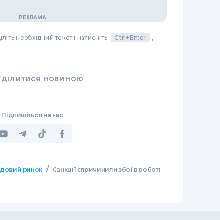
літь необхідний текст і натисніть
Ctrl+Enter
,
ОДІЛИТИСЯ НОВИНОЮ
Підпишіться на нас
/
довий ринок
Санкції спричинили збої в роботі