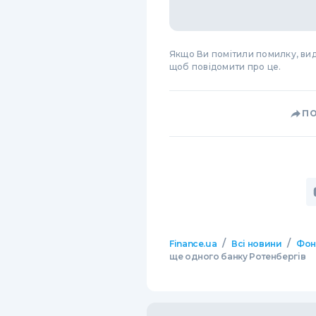
Якщо Ви помітили помилку, виді
щоб повідомити про це.
П
/
/
Finance.ua
Всі новини
Фон
ще одного банку Ротенбергів