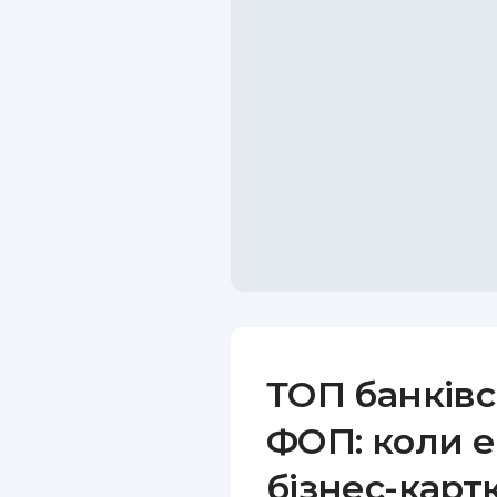
ТОП банківс
ФОП: коли е
бізнес-карт