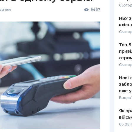
Сьогод
Картки
9467
НБУ з
клієн
Сьогод
Топ-5
приві
отрим
Сьогод
Нові 
забло
вже у
Вчора 
Як пр
війсь
05.08 1