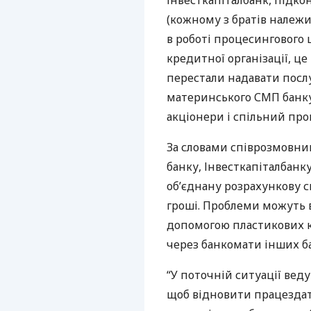
Інвесткапіталбанк, підк
(кожному з братів належи
в роботі процесингового
кредитної організації, це 
перестали надавати посл
материнського
СМП
банку
акціонери і спільний про
За словами співрозмовни
банку, Інвесткапіталбанку
об’єднану розрахункову с
гроші. Проблеми можуть в
допомогою пластикових к
через банкомати інших ба
“У поточній ситуації вед
щоб відновити працездат