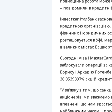
повноцінна робота може 
– повідомили в кредитній
Інвесткапіталбанк заснова
кредитною організацією,
фізичних і юридичних осі
розташовується в Уфі, мер
в великих містах Башкорто
Сьогодні Visa і MasterCa
заблокували операції за 
Борису і Аркадію Ротенбе
38,0539397% акцій кредитн
“У зв’язку з тим, що санкц
акціонерів, ми вважаємо
впевнені, що нам вдасть
найближчим часом, і прос