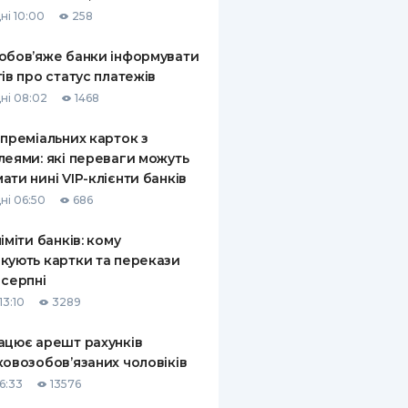
ні 10:00
258
обов’яже банки інформувати
тів про статус платежів
ні 08:02
1468
 преміальних карток з
леями: які переваги можуть
ати нині VIP-клієнти банків
ні 06:50
686
ліміти банків: кому
кують картки та перекази
 серпні
13:10
3289
ацює арешт рахунків
ковозобов’язаних чоловіків
6:33
13576