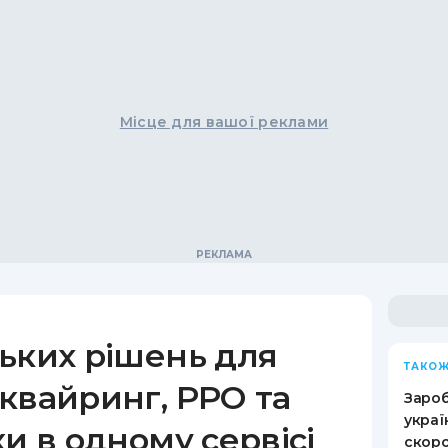
Місце для вашої реклами
ьких рішень для
ТАКОЖ
квайринг, РРО та
Зароб
украї
ки в одному сервісі
скоро