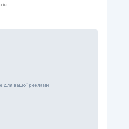
гів.
е для вашої реклами