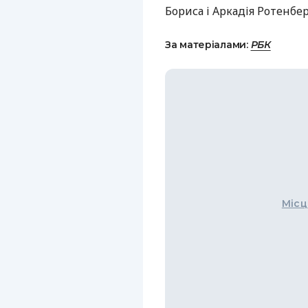
Бориса і Аркадія Ротенбер
За матеріалами:
РБК
Місц