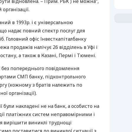
бути відновлена. – Прим.
РБК
) не можна”,
 організації.
ний в 1993р. і є універсальною
 що надає повний спектр послуг для
б. Головний офіс Інвесткапіталбанку
ежа продажів налічує 26 відділень в Уфі і
стану, а також в Казані, Пермі і Тюмені.
rd без попереднього повідомлення
картами
СМП
банку, підконтрольного
ргу (кожному з братів належить по
ої організації).
ії були накладені не на банк, а особисто на
 дії платіжних систем неправомірними і
ся вирішити виниклі труднощі
имо поставитися до виниклої ситуації з