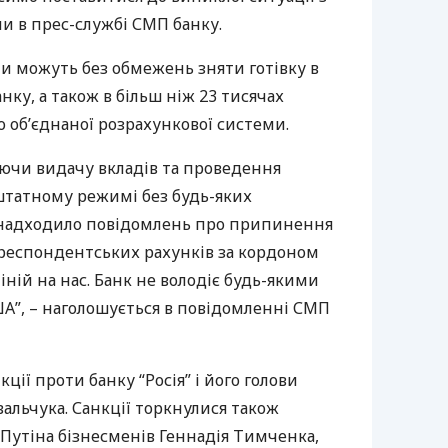
ли в прес-службі
СМП
банку.
и можуть без обмежень зняти готівку в
нку, а також в більш ніж 23 тисячах
о об’єднаної розрахункової системи.
чаючи видачу вкладів та проведення
 штатному режимі без будь-яких
 надходило повідомлень про припинення
респондентських рахунків за кордоном
іній на нас. Банк не володіє будь-якими
ША
”, – наголошується в повідомленні
СМП
ції проти банку “Росія” і його голови
альчука. Санкції торкнулися також
Путіна бізнесменів Геннадія Тимченка,