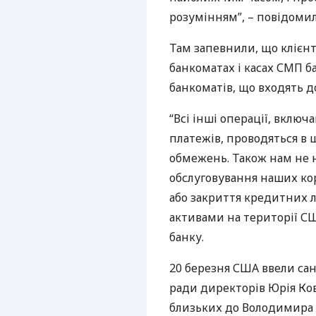
розумінням”, – повідоми
Там запевнили, що клієнт
банкоматах і касах
СМП
ба
банкоматів, що входять д
“Всі інші операції, вклю
платежів, проводяться в
обмежень. Також нам не
обслуговування наших ко
або закриття кредитних л
активами на території
С
банку.
20 березня
США
ввели санк
ради директорів Юрія Ков
близьких до Володимира 