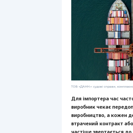
ТОВ «ДАНН.»: судові справи, комплаєн
Для імпортера час част
виробник чекає передоп
виробництво, а кожен 
втрачений контракт або 
частіше звертається до