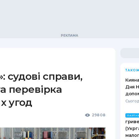
ТАКОЖ
: судові справи,
Кияна
а перевірка
Дня Н
допо
х угод
Сьогод
29808
ПАРТН
гриве
(Укрг
малог