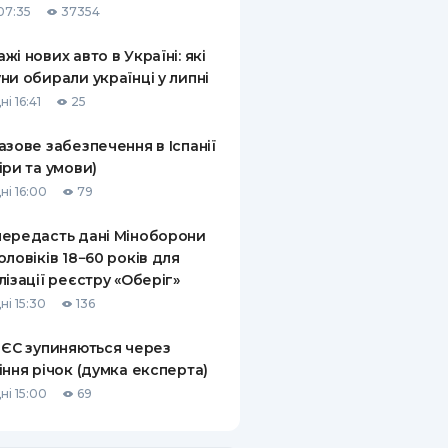
07:35
37354
жі нових авто в Україні: які
ни обирали українці у липні
і 16:41
25
азове забезпечення в Іспанії
іри та умови)
ні 16:00
79
ередасть дані Міноборони
оловіків 18−60 років для
лізації реєстру «Оберіг»
ні 15:30
136
 ЄС зупиняються через
іння річок (думка експерта)
ні 15:00
69