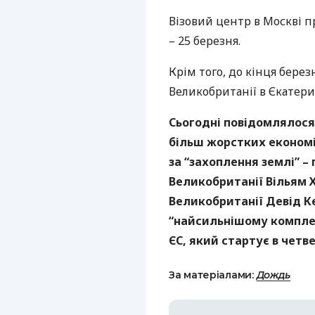
Візовий центр в Москві п
– 25 березня.
Крім того, до кінця бере
Великобританії в Єкатери
Сьогодні повідомлялося
більш жорстких економі
за “захоплення землі” –
Великобританії Вільям Х
Великобританії Девід К
“найсильнішому комплекс
ЄС, який стартує в четве
За матеріалами:
Дождь