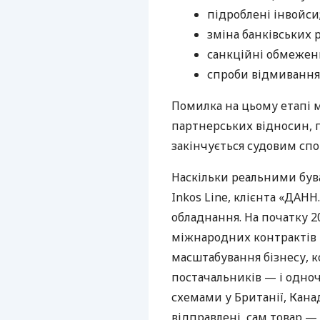
підроблені інвойси
зміна банківських 
санкційні обмежен
спроби відмивання 
Помилка на цьому етапі 
партнерських відносин, п
закінчується судовим спо
Наскільки реальними бува
Inkos Line, клієнта «ДАН
обладнання. На початку 20
міжнародних контрактів т
масштабування бізнесу, 
постачальників — і одно
схемами у Британії, Канад
відправлені, сам товар —