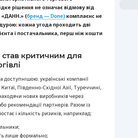
дке рішення не означає відмову від
 «ДАНН.» (
бренд — Done)
комплаєнс не
дурою: кожна угода проходить дві
ієнта і постачальника, перш ніж кошти
 став критичним для
гівлі
а доступнішою: українські компанії
Китаї, Південно-Східної Азії, Туреччині,
 знаходячи нових виробників через
бо рекомендації партнерів. Разом із
тає і кількість ризиків, наприклад:
альники;
ть лише формально;