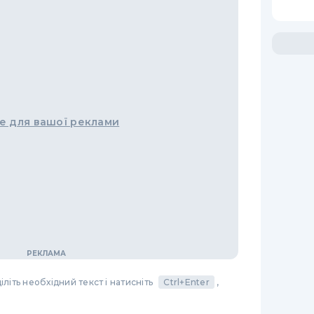
е для вашої реклами
літь необхідний текст і натисніть
Ctrl+Enter
,