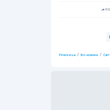
П
/
/
Finance.ua
Всі новини
Світ