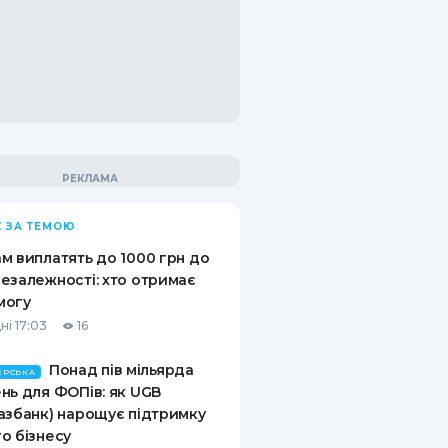
 ЗА ТЕМОЮ
м виплатять до 1000 грн до
езалежності: хто отримає
могу
ні 17:03
16
Понад пів мільярда
ЕРСЬКА
нь для ФОПів: як UGB
азбанк) нарощує підтримку
о бізнесу