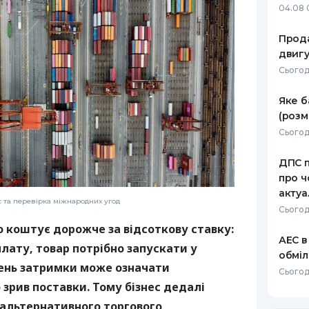
04.08 
Прода
двигу
Сьогодн
Яке б
(розм
Сьогод
ДПС п
про ч
актуа
с та перевірка міжнародних угод
Сьогод
о коштує дорожче за відсоткову ставку:
АЕС в
лату, товар потрібно запускати у
обміл
день затримки може означати
Сьогод
зрив поставки. Тому бізнес дедалі
 альтернативного торгового