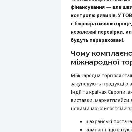
фінансування — але шви
контролю ризиків. У ТОВ
є бюрократичною проце
незалежні перевірки, кл
будуть перераховані.
Чому комплаєнс
міжнародної тор
Міжнародна торгівля стал
закуповують продукцію в 
Індії та країнах Європи,
виставки, маркетплейси а
новими можливостями зрос
шахрайські постач
компанії, що існую