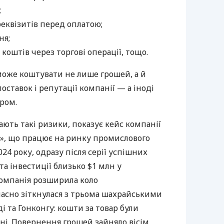
;
реквізитів перед оплатою;
ня;
коштів через торгові операції, тощо.
може коштувати не лише грошей, а й
оставок і репутації компанії — а іноді
ром.
ють такі ризики, показує кейс компанії
Н.», що працює на ринку промислового
24 року, одразу після серії успішних
а інвестиції близько $1 млн у
компанія розширила коло
часно зіткнулася з трьома шахрайськими
і та Гонконгу: кошти за товар були
 ні. Повернення грошей зайняло вісім