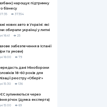
азбанк) нарощує підтримку
КИ ПО
о бізнесу
ВАННЮ
07:35
37354
ХОВІ ПОЛІСИ
жі нових авто в Україні: які
ни обирали українці у липні
І КОМПАНІЇ
і 16:41
25
 ПРО СТРАХОВІ
Ї
азове забезпечення в Іспанії
іри та умови)
А І ОПЛАТА
ні 16:00
79
И
ередасть дані Міноборони
оловіків 18−60 років для
лізації реєстру «Оберіг»
ні 15:30
136
 ЄС зупиняються через
іння річок (думка експерта)
ні 15:00
69