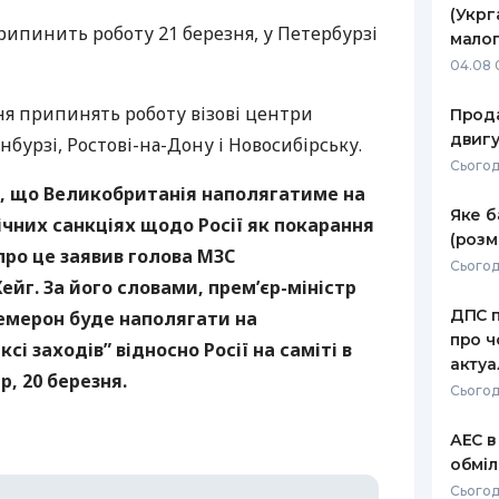
(Укрг
рипинить роботу 21 березня, у Петербурзі
РЕЙТИНГ ДЕБЕТОВИХ
ПУТІВНИ
малог
КАРТОК
СТРАХУ
04.08 
ЩОМІСЯЧНИЙ ОГЛЯД
ВСІ СТРА
зня припинять роботу візові центри
Прода
КЕШБЕКУ
двигу
нбурзі, Ростові-на-Дону і Новосибірську.
СТРАХОВ
Сьогодн
ПУТІВНИКИ ПО
, що Великобританія наполягатиме на
БАНКІВСЬКИХ КАРТКАХ
ВІДГУКИ
КОМПАНІ
Яке б
чних санкціях щодо Росії як покарання
(розм
 про це заявив голова
МЗС
ДОСТАВК
Сьогод
ейг. За його словами, прем’єр-міністр
КОНТАКТ
ДПС п
емерон буде наполягати на
про ч
і заходів” відносно Росії на саміті в
актуа
р, 20 березня.
Сьогод
АЕС в
обміл
Сьогод