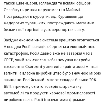
також Швейцарія, Голландія та всілякі офшори.
Ослабнуть ринки нерухомості в Майамі.
Постраждають курорти, від Куршавелі до
недорогих турецьких, постраждають магазини
безмитної торгівлі в усіх аеропортах світу.
Західна економічна система зрештою оговтається.
А ось для Росії ізоляція обернеться економічною
катастрофою. Росія давно вже не автаркія часів
СРСР
, який так-сяк сам забезпечував потреби
населення. Сьогодні у жителів країни зовсім інші
запити, а власне виробництво було значною мірою
знищено. Російський імпорт складає більше 20%
ВВП
, причому багато товарів ширвжитку,
автомобілі та продукти харчової промисловості
виробляються в Росії іноземними фірмами.