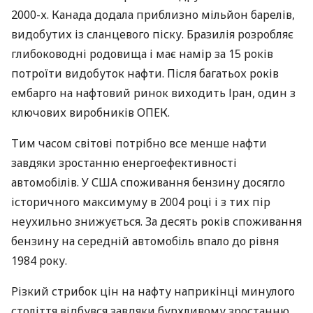
2000-х. Канада додала приблизно мільйон барелів,
видобутих із сланцевого піску. Бразилія розробляє
глибоководні родовища і має намір за 15 років
потроїти видобуток нафти. Після багатьох років
ембарго на нафтовий ринок виходить Іран, один з
ключових виробників
ОПЕК
.
Тим часом світові потрібно все менше нафти
завдяки зростанню енергоефективності
автомобілів. У
США
споживання бензину досягло
історичного максимуму в 2004 році і з тих пір
неухильно знижується. За десять років споживання
бензину на середній автомобіль впало до рівня
1984 року.
Різкий стрибок цін на нафту наприкінці минулого
століття відбувся завдяки бурхливому зростанню