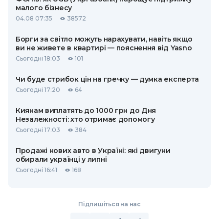
малого бізнесу
04.08 07:35
38572
Борги за світло можуть нарахувати, навіть якщо
ви не живете в квартирі — пояснення від Yasno
Сьогодні 18:03
101
Чи буде стрибок цін на гречку — думка експерта
Сьогодні 17:20
64
Киянам виплатять до 1000 грн до Дня
Незалежності: хто отримає допомогу
Сьогодні 17:03
384
Продажі нових авто в Україні: які двигуни
обирали українці у липні
Сьогодні 16:41
168
Підпишіться на нас