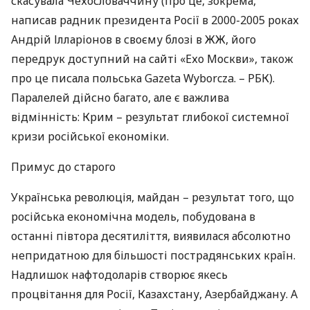
скасувала Чехословаччину (про це, зокрема,
написав радник президента Росії в 2000-2005 роках
Андрій Ілларіонов в своєму блозі в ЖЖ, його
передрук доступний на сайті «Ехо Москви», також
про це писала польська Gazeta Wyborcza. –
РБК
).
Паралелей дійсно багато, але є важлива
відмінність: Крим – результат глибокої системної
кризи російської економіки.
Примус до старого
Українська революція, майдан – результат того, що
російська економічна модель, побудована в
останні півтора десятиліття, виявилася абсолютно
непридатною для більшості пострадянських країн.
Надлишок нафтодоларів створює якесь
процвітання для Росії, Казахстану, Азербайджану. А