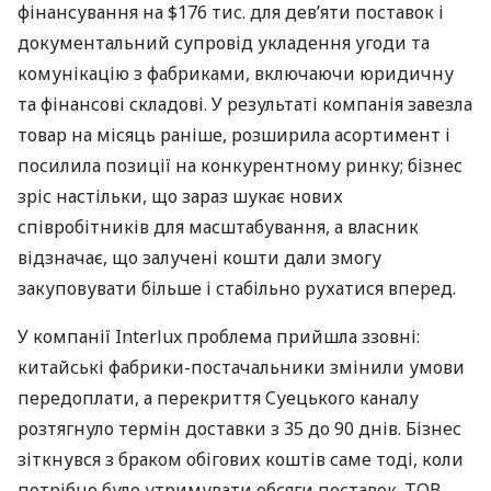
фінансування на $176 тис. для дев’яти поставок і
документальний супровід укладення угоди та
комунікацію з фабриками, включаючи юридичну
та фінансові складові. У результаті компанія завезла
товар на місяць раніше, розширила асортимент і
посилила позиції на конкурентному ринку; бізнес
зріс настільки, що зараз шукає нових
співробітників для масштабування, а власник
відзначає, що залучені кошти дали змогу
закуповувати більше і стабільно рухатися вперед.
У компанії Interlux проблема прийшла ззовні:
китайські фабрики-постачальники змінили умови
передоплати, а перекриття Суецького каналу
розтягнуло термін доставки з 35 до 90 днів. Бізнес
зіткнувся з браком обігових коштів саме тоді, коли
потрібно було утримувати обсяги поставок. ТОВ