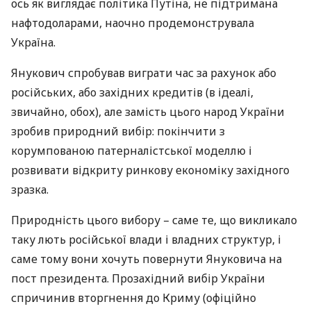
ось як виглядає політика Путіна, не підтримана
нафтодоларами, наочно продемонструвала
Україна.
Янукович спробував виграти час за рахунок або
російських, або західних кредитів (в ідеалі,
звичайно, обох), але замість цього народ України
зробив природний вибір: покінчити з
корумпованою патерналістської моделлю і
розвивати відкриту ринкову економіку західного
зразка.
Природність цього вибору – саме те, що викликало
таку лють російської влади і владних структур, і
саме тому вони хочуть повернути Януковича на
пост президента. Прозахідний вибір України
спричинив вторгнення до Криму (офіційно