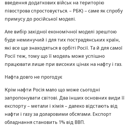
введення додаткових військ на територію
півострова спростовується. –
РБК
) – саме як спробу
примусу до російської моделі.
Але вибір західної економічної моделі зрештою
буде неминучий і для тих пострадянських країн,
які все ще знаходяться в орбіті Росії. Та й для самої
Росії теж, тому що її модель може успішно
працювати лише при високих цінах на нафту і газ.
Нафта довго не прогодує
Крім нафти Росія мало що може сьогодні
запропонувати світові. Два інших основних види її
експорту – метали і хімія – далеко відстають від
нафти і газу за доларовими обсягами. Експорт
обладнання становить 1% від
ВВП
.