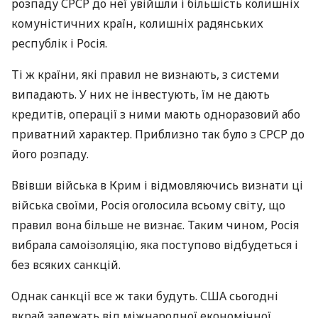
розпаду
СРСР
до неї увійшли і більшість колишніх
комуністичних країн, колишніх радянських
республік і Росія.
Ті ж країни, які правил не визнають, з системи
випадають. У них не інвестують, їм не дають
кредитів, операції з ними мають одноразовий або
приватний характер. Приблизно так було з
СРСР
до
його розпаду.
Ввівши війська в Крим і відмовляючись визнати ці
війська своїми, Росія оголосила всьому світу, що
правил вона більше не визнає. Таким чином, Росія
вибрала самоізоляцію, яка поступово відбудеться і
без всяких санкцій.
Однак санкції все ж таки будуть.
США
сьогодні
вкрай залежать від міжнародної економічної