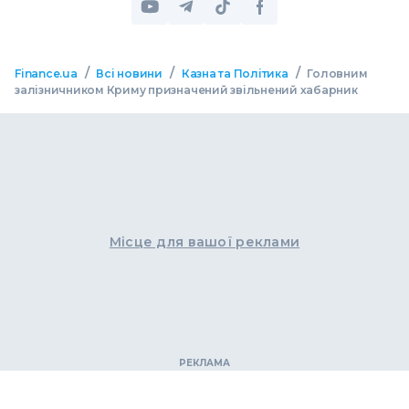
/
/
/
Finance.ua
Всі новини
Казна та Політика
Головним
залізничником Криму призначений звільнений хабарник
Місце для вашої реклами