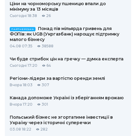
Ціни на чорноморську пшеницю впали до
мінімуму за 13 місяців
Сьогодні 18:38
26
Понад пів мільярда гривень для
ПАРТНЕРСЬКА
ФОПів: як UGB (Укргазбанк) нарощує підтримку
малого бізнесу
04.08 07:35
38588
Чи буде стрибок цін на гречку — думка експерта
Сьогодні 17:20
64
Регіони-лідери за вартістю оренди землі
Вчора 18:03
307
Канада допоможе Україні із зберіганням врожаю
Вчора 17:20
301
Польський бізнес не згортатиме інвестиції в
Україну через історичні суперечки
03.08 18:22
282