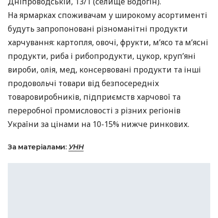
Дніпроводській, 13/1 (селище Водогін).
На ярмарках споживачам у широкому асортименті
будуть запропоновані різноманітні продукти
харчування: картопля, овочі, фрукти, м’ясо та м’ясні
продукти, риба і рибопродукти, цукор, круп’яні
вироби, олія, мед, консервовані продукти та інші
продовольчі товари від безпосередніх
товаровиробників, підприємств харчової та
переробної промисловості з різних регіонів
України за цінами на 10-15% нижче ринкових.
За матеріалами:
УНН