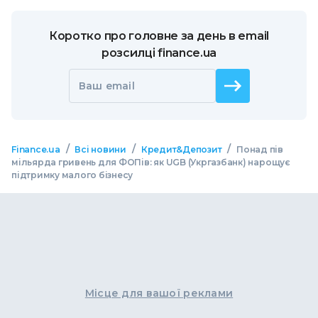
Коротко про головне за день в email
розсилці finance.ua
Ваш email
/
/
/
Finance.ua
Всі новини
Кредит&Депозит
Понад пів
мільярда гривень для ФОПів: як UGB (Укргазбанк) нарощує
підтримку малого бізнесу
Місце для вашої реклами