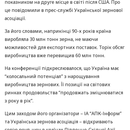
показником на друге місце в світі після
США
. Про
це повідомили в прес-службі Української зернової
асоціації.
За його словами, наприкінці 90-х років країна
виробляла 30 млн тонн зерна, не маючи
можливостей для експортних поставок. Торік обсяг
виробництва вже перевищив 60 млн тонн.
На конференції підкреслювалося, що Україна має
“колосальний потенціал” з нарощування
виробництва зернових. Її позиції на світових
ринках продовольства “продовжать зміцнюватися
з року в рік”.
Цим заходом його організатори – ІА “
АПК
-Інформ”
та Українська зернова асоціація – відкривають
серію роуд-шоу в країнах Південно-Східної Азії,