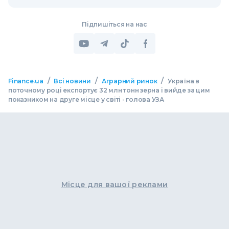
Підпишіться на нас
/
/
/
Finance.ua
Всі новини
Аграрний ринок
Україна в
поточному році експортує 32 млн тонн зерна і вийде за цим
показником на друге місце у світі - голова УЗА
Місце для вашої реклами