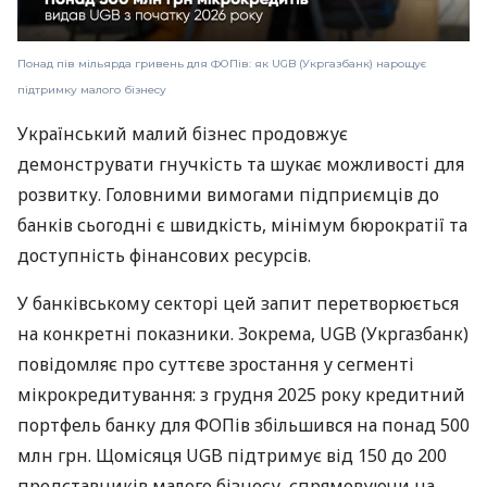
Понад пів мільярда гривень для ФОПів: як UGB (Укргазбанк) нарощує
підтримку малого бізнесу
Український малий бізнес продовжує
демонструвати гнучкість та шукає можливості для
розвитку. Головними вимогами підприємців до
банків сьогодні є швидкість, мінімум бюрократії та
доступність фінансових ресурсів.
У банківському секторі цей запит перетворюється
на конкретні показники. Зокрема, UGB (Укргазбанк)
повідомляє про суттєве зростання у сегменті
мікрокредитування: з грудня 2025 року кредитний
портфель банку для ФОПів збільшився на понад 500
млн грн. Щомісяця UGB підтримує від 150 до 200
представників малого бізнесу, спрямовуючи на