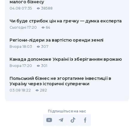
малого бізнесу
04.08 07:35
38588
Чи буде стрибок цін на гречку — думка експерта
Сьогодні 17:20
64
Регіони-лідери за вартістю оренди землі
Вчора 18:03
307
Канада допоможе Україні із зберіганням врожаю
Вчора 17:20
301
Польський бізнес не згортатиме інвестиції в
Україну через історичні суперечки
03.08 18:22
282
Підпишіться на нас