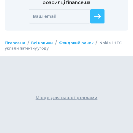
розсилці finance.ua
Ваш email
/
/
/
Finance.ua
Всі новини
Фондовий ринок
Nokia і HTC
уклали патентну угоду
Місце для вашої реклами