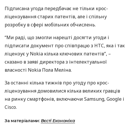
Підписана угода передбачає не тільки крос-
ліцензування старих патентів, але і спільну
розробку в сфері мобільних обчислень.
“Ми раді, що змогли нарешті досягти угоди і
підписати документ про співпрацю з
HTC
, яка і так
ліцензує у Nokia кілька ключових патентів”, –
сказано в заяві директора з інтелектуальної
власності Nokia Пола Меліна.
За останні кілька тижнів про угоду про крос-
ліцензування домовилися кілька великих гравців
на ринку смартфонів, включаючи Samsung, Google і
Cisco.
За матеріалами:
Вєсті Економіка