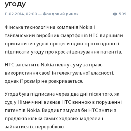
угоду
11.02.2014, 02:00
—
Фондовий ринок
509
Фінська технологічна компанія Nokia і
тайванський виробник смартфонів
HTC
вирішили
припинити судові процеси один проти одного і
підписати угоду про крос-ліцензування патентів.
HTC
заплатить Nokia певну суму за право
використання своєї інтелектуальної власності,
однак її розмір не розкривається.
Угода була підписана через два дні після того, як
суд у Німеччині визнав
HTC
винною в порушенні
патентів Nokia. Вердикт змусив би
HTC
зняти з
продажів кілька самих ходових моделей і
зайнятися їх переробкою.