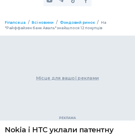
/
/
/
Finance.ua
Всі новини
Фондовий ринок
На
"Райффайзен банк Аваль" знайшлося 12 покупців
Місце для вашої реклами
Nokia і HTC уклали патентну