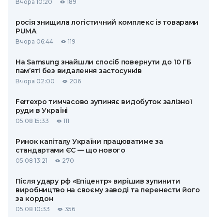
Вчора 10:20
189
росія знищила логістичний комплекс із товарами
PUMA
Вчора 06:44
119
На Samsung знайшли спосіб повернути до 10 ГБ
пам’яті без видалення застосунків
Вчора 02:00
206
Ferrexpo тимчасово зупиняє видобуток залізної
руди в Україні
05.08 15:33
111
Ринок капіталу України працюватиме за
стандартами ЄС — що нового
05.08 13:21
270
Після удару рф «Епіцентр» вирішив зупинити
виробництво на своєму заводі та перенести його
за кордон
05.08 10:33
356