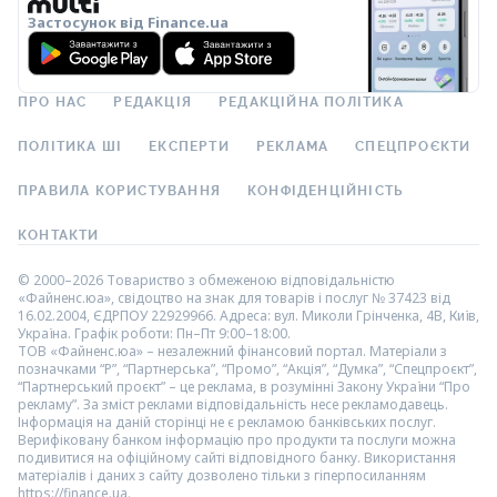
Застосунок від Finance.ua
ПРО НАС
РЕДАКЦІЯ
РЕДАКЦІЙНА ПОЛІТИКА
ПОЛІТИКА ШІ
ЕКСПЕРТИ
РЕКЛАМА
СПЕЦПРОЄКТИ
ПРАВИЛА КОРИСТУВАННЯ
КОНФІДЕНЦІЙНІСТЬ
КОНТАКТИ
© 2000–2026 Товариство з обмеженою відповідальністю
«Файненс.юа», свідоцтво на знак для товарів і послуг № 37423 від
16.02.2004, ЄДРПОУ 22929966. Адреса: вул. Миколи Грінченка, 4В, Київ,
Україна. Графік роботи: Пн–Пт 9:00–18:00.
ТОВ «Файненс.юа» – незалежний фінансовий портал. Матеріали з
позначками “Р”, “Партнерська”, “Промо”, “Акція”, “Думка”, “Спецпроєкт”,
“Партнерський проєкт” – це реклама, в розумінні Закону України “Про
рекламу”. За зміст реклами відповідальність несе рекламодавець.
Інформація на даній сторінці не є рекламою банківських послуг.
Верифіковану банком інформацію про продукти та послуги можна
подивитися на офіційному сайті відповідного банку. Використання
матеріалів і даних з сайту дозволено тільки з гіперпосиланням
https://finance.ua.