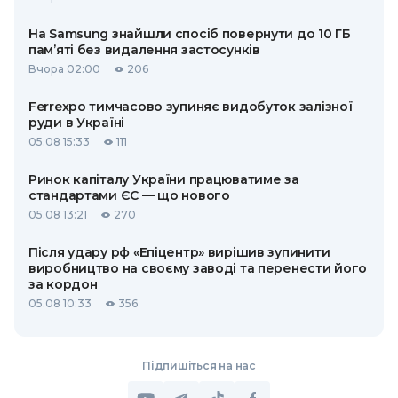
На Samsung знайшли спосіб повернути до 10 ГБ
пам’яті без видалення застосунків
Вчора 02:00
206
Ferrexpo тимчасово зупиняє видобуток залізної
руди в Україні
05.08 15:33
111
Ринок капіталу України працюватиме за
стандартами ЄС — що нового
05.08 13:21
270
Після удару рф «Епіцентр» вирішив зупинити
виробництво на своєму заводі та перенести його
за кордон
05.08 10:33
356
Підпишіться на нас