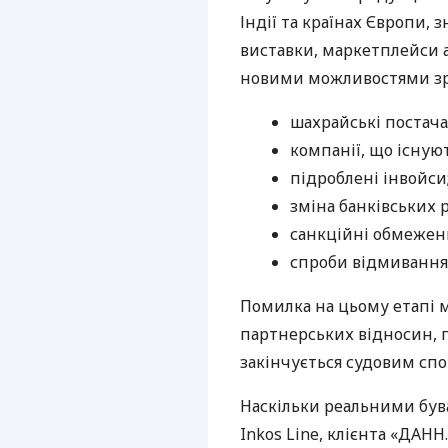
Індії та країнах Європи,
виставки, маркетплейси а
новими можливостями зрос
шахрайські постач
компанії, що існую
підроблені інвойси
зміна банківських 
санкційні обмежен
спроби відмивання 
Помилка на цьому етапі 
партнерських відносин, п
закінчується судовим спо
Наскільки реальними бува
Inkos Line, клієнта «ДАН