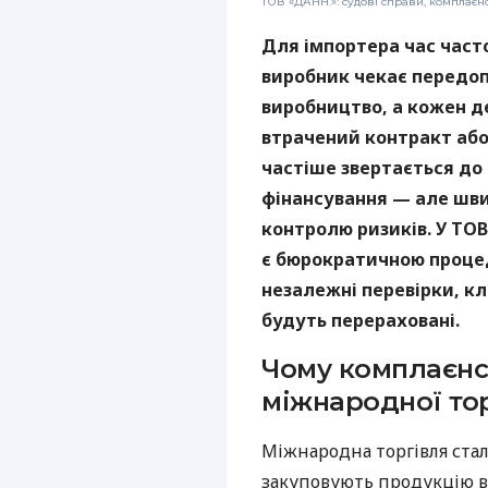
ТОВ «ДАНН.»: судові справи, комплаєн
Для імпортера час част
виробник чекає передоп
виробництво, а кожен 
втрачений контракт або 
частіше звертається до
фінансування — але шви
контролю ризиків. У ТОВ
є бюрократичною проце
незалежні перевірки, кл
будуть перераховані.
Чому комплаєнс
міжнародної тор
Міжнародна торгівля стал
закуповують продукцію в 