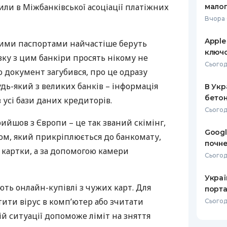
чили в Міжбанківської асоціації платіжних
малог
РЕЙТИНГ ДЕБЕТОВИХ
ПУТІВНИ
Вчора 
КАРТОК
СТРАХУ
Apple
жими паспортами найчастіше беруть
ЩОМІСЯЧНИЙ ОГЛЯД
ВСІ СТРА
ключо
язку з цим банкіри просять нікому не
КЕШБЕКУ
Сьогод
СТРАХОВ
о документ загубився, про це одразу
ПУТІВНИКИ ПО
дь-який з великих банків – інформація
В Укр
БАНКІВСЬКИХ КАРТКАХ
ВІДГУКИ
КОМПАНІ
бетон
усі бази даних кредиторів.
Сьогод
ДОСТАВК
йшов з Європи – це так званий скімінг,
Googl
ом, який прикріплюється до банкомату,
КОНТАКТ
почне
 картки, а за допомогою камери
Сьогодн
Украї
ють онлайн-купівлі з чужих карт. Для
порта
ити вірус в комп’ютер або зчитати
Сьогод
ій ситуації допоможе ліміт на зняття