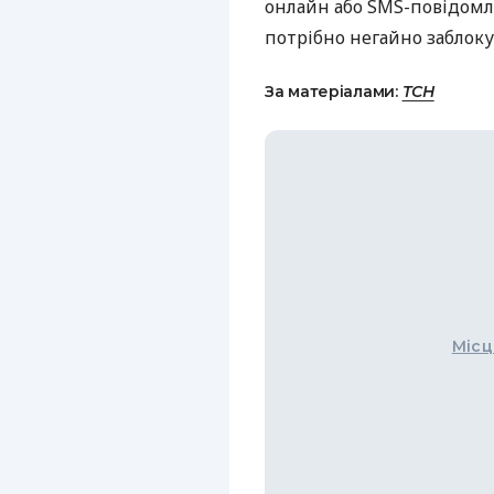
онлайн або
SMS
-повідомл
потрібно негайно заблоку
За матеріалами:
ТСН
Місц