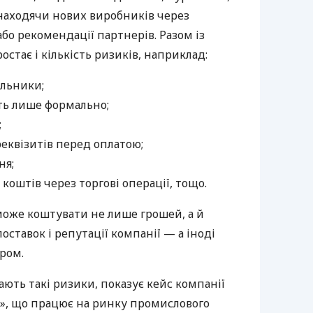
 знаходячи нових виробників через
бо рекомендації партнерів. Разом із
тає і кількість ризиків, наприклад:
альники;
ть лише формально;
;
реквізитів перед оплатою;
ня;
коштів через торгові операції, тощо.
може коштувати не лише грошей, а й
оставок і репутації компанії — а іноді
ром.
ють такі ризики, показує кейс компанії
Н.», що працює на ринку промислового