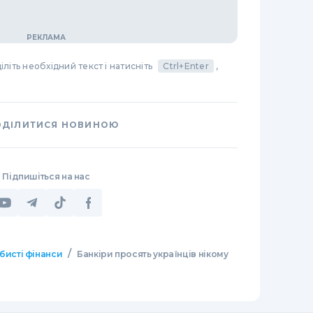
літь необхідний текст і натисніть
Ctrl+Enter
,
ОДІЛИТИСЯ НОВИНОЮ
Підпишіться на нас
/
бисті фінанси
Банкіри просять українців нікому