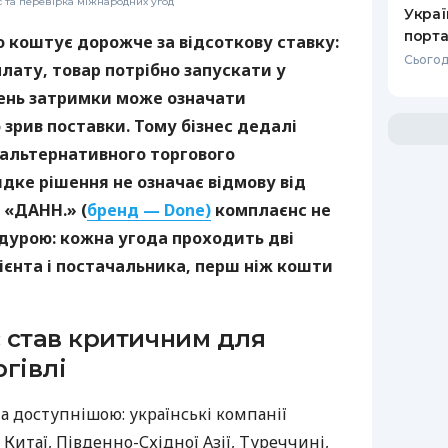
с та перевірка міжнародних угод
Украї
порта
о коштує дорожче за відсоткову ставку:
Сьогод
лату, товар потрібно запускати у
день затримки може означати
зрив поставки. Тому бізнес дедалі
 альтернативного торгового
дке рішення не означає відмову від
 «ДАНН.» (
бренд — Done)
комплаєнс не
дурою: кожна угода проходить дві
ієнта і постачальника, перш ніж кошти
 став критичним для
гівлі
а доступнішою: українські компанії
Китаї, Південно-Східної Азії, Туреччині,