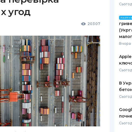
Сьогод
х угод
ПАРТН
гриве
20307
(Укрг
малог
Вчора 
Apple
ключо
Сьогод
В Укр
бетон
Сьогод
Googl
почне
Сьогодн