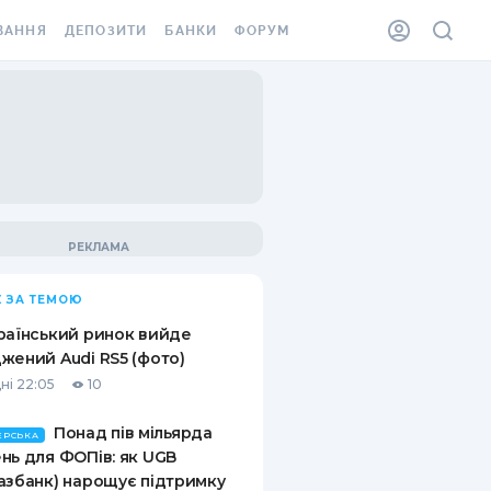
ВАННЯ
ДЕПОЗИТИ
БАНКИ
ФОРУМ
ІЛКА
ВСІ ДЕПОЗИТИ
ВСІ БАНКИ
АННЯ ЖИТЛА ВІД
ДЕПОЗИТИ В USD
ВІДГУКИ ПРО БАНКИ
 ШАХЕДІВ
ДЕПОЗИТИ В EUR
МІКРОФІНАНСОВІ
ХОВКА ЗА КОРДОН
ОРГАНІЗАЦІЇ
БОНУС ДО ДЕПОЗИТІВ
ВІДГУКИ ПРО МФО
УМОВИ АКЦІЇ
КАРТА
 ЗА ТЕМОЮ
ПИТАННЯ ТА ВІДПОВІДІ
ННА ВІНЬЄТКА
раїнський ринок вийде
ДЕПОЗИТНИЙ КАЛЬКУЛЯТОР
жений Audi RS5 (фото)
 СПІВРОБІТНИКІВ
ні 22:05
10
ПУТІВНИКИ ПО
SSISTANCE
ЗАОЩАДЖЕННЯМ
Понад пів мільярда
ЕРСЬКА
нь для ФОПів: як UGB
АННЯ ВІД
азбанк) нарощує підтримку
Х ВИПАДКІВ