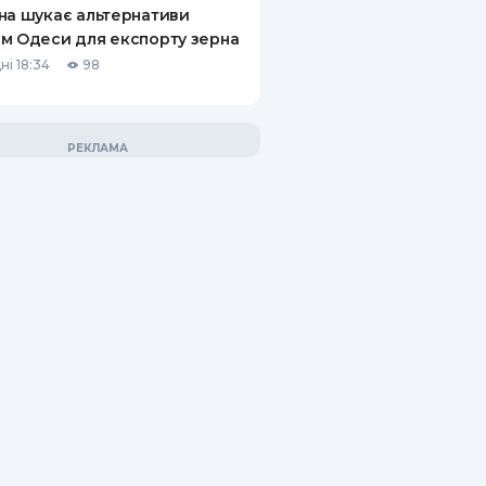
на шукає альтернативи
м Одеси для експорту зерна
ні 18:34
98