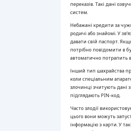
переказів. Такі дані озву
систем.
Небажані кредити за чу
родичі або знайомі. У зв’
давати свій паспорт. Якщ
потрібно повідомити в бу
автоматично потрапить в 
Інший тип шахрайства при
коли спеціальним апарат
злочинці зчитують дані з
підглядають
PIN
-код.
Часто злодії використову
цього вони можуть запуст
інформацію з карти. У так