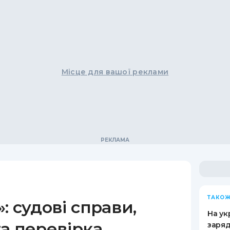
Місце для вашої реклами
ТАКОЖ
: судові справи,
На ук
а перевірка
заряд