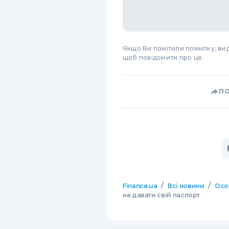
Якщо Ви помітили помилку, виді
щоб повідомити про це.
П
/
/
Finance.ua
Всі новини
Осо
не давати свій паспорт