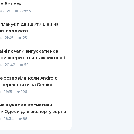
о бізнесу
КИ ПО
07:35
27953
ВАННЮ
 планує підвищити ціни на
ХОВІ ПОЛІСИ
ві продукти
ні 21:45
25
І КОМПАНІЇ
аїні почали випускати нові
 ПРО СТРАХОВІ
Ї
оміксери на вантажних шасі
ні 20:42
59
А І ОПЛАТА
e розповіла, коли Android
И
 переходити на Gemini
і 19:15
196
на шукає альтернативи
м Одеси для експорту зерна
ні 18:34
98