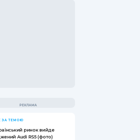
 ЗА ТЕМОЮ
раїнський ринок вийде
жений Audi RS5 (фото)