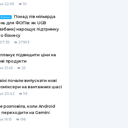
ні 22:05
10
Понад пів мільярда
ЕРСЬКА
нь для ФОПів: як UGB
азбанк) нарощує підтримку
о бізнесу
07:35
27953
 планує підвищити ціни на
ві продукти
ні 21:45
25
аїні почали випускати нові
оміксери на вантажних шасі
ні 20:42
59
e розповіла, коли Android
 переходити на Gemini
і 19:15
196