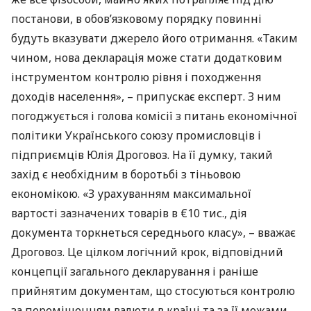
постанови, в обов’язковому порядку повинні
будуть вказувати джерело його отримання. «Таким
чином, нова декларація може стати додатковим
інструментом контролю рівня і походження
доходів населення», – припускає експерт. З ним
погоджується і голова комісії з питань економічної
політики Українського союзу промисловців і
підприємців Юлія Дроговоз. На її думку, такий
захід є необхідним в боротьбі з тіньовою
економікою. «З урахуванням максимальної
вартості зазначених товарів в €10 тис., дія
документа торкнеться середнього класу», – вважає
Дроговоз. Це цілком логічний крок, відповідний
концепції загального декларування і раніше
прийнятим документам, що стосуються контролю
за переміщенням валюти в країні та за її межами.