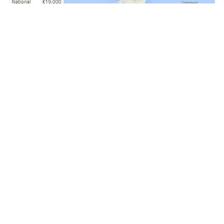
Аби відповісти на це питання, треба спочатку
розібратися, як в наших країнах рахується зарплата.
Як відомо, вона складає певну долю у видатках на
виробництво товару. За даними Держкомстату
витрати на оплату праці у процентах до
операційних витрат (або ж доля зарплати у
видатках на виробництво) з 2005 року змінювалися