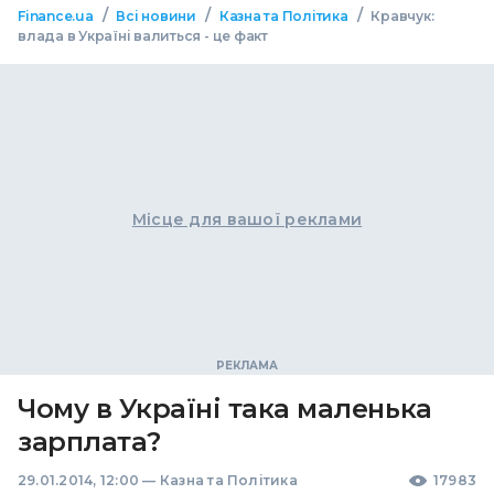
/
/
/
Finance.ua
Всі новини
Казна та Політика
Кравчук:
влада в Україні валиться - це факт
Місце для вашої реклами
Чому в Україні така маленька
зарплата?
29.01.2014, 12:00
—
Казна та Політика
17983