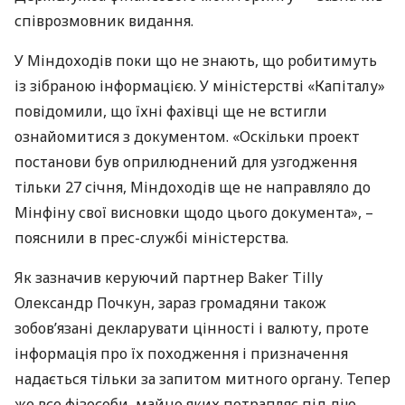
співрозмовник видання.
У Міндоходів поки що не знають, що робитимуть
із зібраною інформацією. У міністерстві «Капіталу»
повідомили, що їхні фахівці ще не встигли
ознайомитися з документом. «Оскільки проект
постанови був оприлюднений для узгодження
тільки 27 січня, Міндоходів ще не направляло до
Мінфіну свої висновки щодо цього документа», –
пояснили в прес-службі міністерства.
Як зазначив керуючий партнер Baker Tilly
Олександр Почкун, зараз громадяни також
зобов’язані декларувати цінності і валюту, проте
інформація про їх походження і призначення
надається тільки за запитом митного органу. Тепер
же все фізособи, майно яких потрапляє під дію