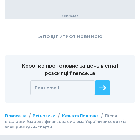
ПОДІЛИТИСЯ НОВИНОЮ
Коротко про головне за день в email
розсилці finance.ua
Ваш email
/
/
/
Finance.ua
Всі новини
Казна та Політика
Після
відставки Азарова фінансова система України виходить із
зони ризику - експерти