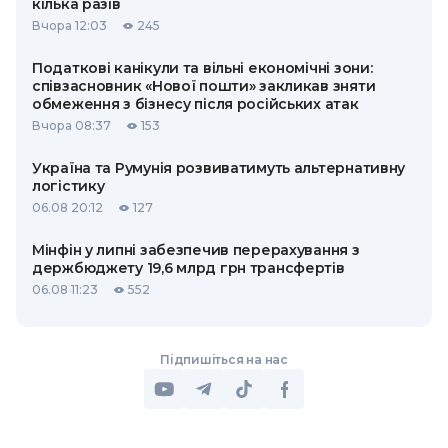
кілька разів
Вчора 12:03
245
Податкові канікули та вільні економічні зони:
співзасновник «Нової пошти» закликав зняти
обмеження з бізнесу після російських атак
Вчора 08:37
153
Україна та Румунія розвиватимуть альтернативну
логістику
06.08 20:12
127
Мінфін у липні забезпечив перерахування з
держбюджету 19,6 млрд грн трансфертів
06.08 11:23
552
Підпишіться на нас