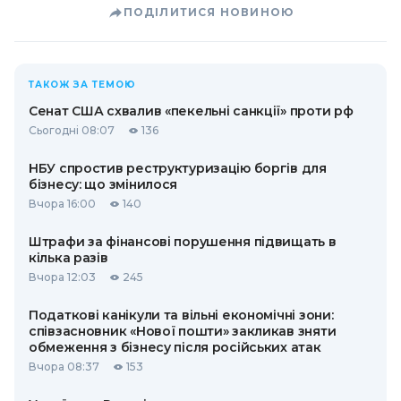
ПОДІЛИТИСЯ НОВИНОЮ
ТАКОЖ ЗА ТЕМОЮ
Сенат США схвалив «пекельні санкції» проти рф
Сьогодні 08:07
136
НБУ спростив реструктуризацію боргів для
бізнесу: що змінилося
Вчора 16:00
140
Штрафи за фінансові порушення підвищать в
кілька разів
Вчора 12:03
245
Податкові канікули та вільні економічні зони:
співзасновник «Нової пошти» закликав зняти
обмеження з бізнесу після російських атак
Вчора 08:37
153