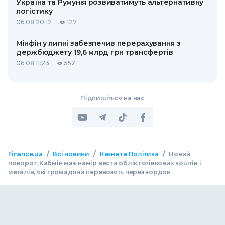
Україна та Румунія розвиватимуть альтернативну
логістику
06.08 20:12
127
Мінфін у липні забезпечив перерахування з
держбюджету 19,6 млрд грн трансфертів
06.08 11:23
552
Підпишіться на нас
/
/
/
Finance.ua
Всі новини
Казна та Політика
Новий
поворот: Кабмін має намір вести облік готівкових коштів і
металів, які громадяни перевозять через кордон