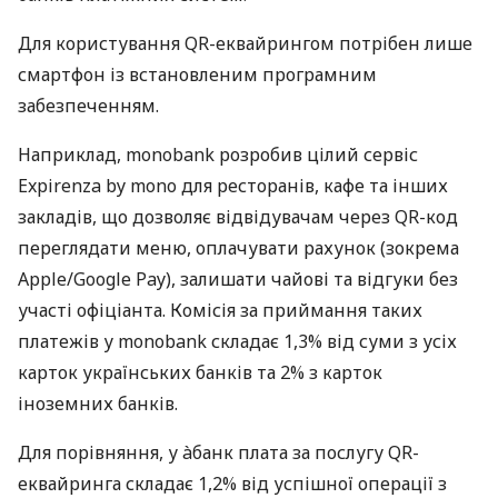
Для користування QR-еквайрингом потрібен лише
смартфон із встановленим програмним
забезпеченням.
Наприклад, monobank розробив цілий сервіс
Expirenza by mono для ресторанів, кафе та інших
закладів, що дозволяє відвідувачам через QR-код
переглядати меню, оплачувати рахунок (зокрема
Apple/Google Pay), залишати чайові та відгуки без
участі офіціанта. Комісія за приймання таких
платежів у monobank складає 1,3% від суми з усіх
карток українських банків та 2% з карток
іноземних банків.
Для порівняння, у àбанк плата за послугу QR-
еквайринга складає 1,2% від успішної операції з