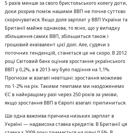
5 разів менше за свого бристольського колегу доти,
доки розрив поміж нашими
ВВП
не почне суттєво
скорочуватися. Якщо доля зарплат у
ВВП
України та
Британії майже однакова, то ясно, що у випадку
збільшення самих
ВВП
, збільшиться також і
грошовий еквівалент цієї долі. Але, судячи з
поточних тенденцій, станеться це не скоро. В 2012
році Світовий банк оцінив зростання українського
ВВП
у 0,2%, а в 2013-му було падіння на 1,1%.
Прогнози ж взагалі невтішні: зростання можливе
по 1-2% на рік. Такими темпами ми наздоженемо
ЄС в найкращому разі через 250 років за умови,
якщо зростання
ВВП
в Європі взагалі припиниться.
Ще одна важлива причина низьких зарплат в
Україні — надвисока ставка кредитів. В Британії ця
ставка з 2009 року тримається на рівні 0,5%. В