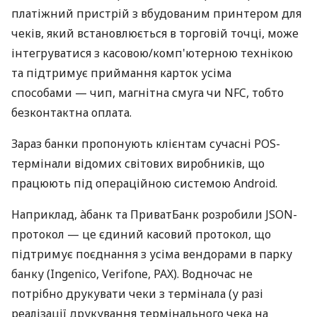
платіжний пристрій з вбудованим принтером для
чеків, який встановлюється в торговій точці, може
інтегруватися з касовою/комп'ютерною технікою
та підтримує приймання карток усіма
способами — чип, магнітна смуга чи NFC, тобто
безконтактна оплата.
Зараз банки пропонують клієнтам сучасні POS-
термінали відомих світових виробників, що
працюють під операційною системою Android.
Наприклад, àбанк та ПриватБанк розробили JSON-
протокол — це єдиний касовий протокол, що
підтримує поєднання з усіма вендорами в парку
банку (Ingenico, Verifone, PAX). Водночас не
потрібно друкувати чеки з термінала (у разі
реалізації друкування термінального чека на