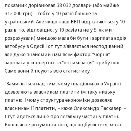
показник дорівнював 38 032 доллари (або майже
312 000 грн) – тобто у 10 разів більше за
український. Але якщо наші
ВВП
відрізняються у 10
разів, то, відповідно, у 10 разів (а не у 5, як ми
розрахували) меншою мала би бути і зарплата водія
автобусу в Одесі! І от тут з’являється несподіваний,
але дуже знайомий нам всім фактор: “чорна”
зарплата у конвертах та “оптимізація” прибутків.
Саме вони й псують всю статистику.
“Замисліться над тим, чому працівники в Україні
дозволяють власникам платити їм таку низьку
платню. І чому структура економіки дозволяє
власникам її платити, – каже Олександр Пасхавер. –
І тут йдеться лише про легальну частину платні.
Більш ясне розуміння того, що відбувається, може