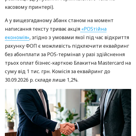
касовому принтері).
А у вищезгаданому àбанк станом на момент
написання тексту триває акція
«POSтійна
економія»
, згідно з умовами якої під час відкриття
рахунку ФОП є можливість підключити еквайринг
без абонплати за POS-термінал у разі здійснення
трьох оплат бізнес-карткою Блакитна Mastercard на
суму від 1 тис. грн. Комісія за еквайринг до
30.09.2026 р. складе лише 1,2%.