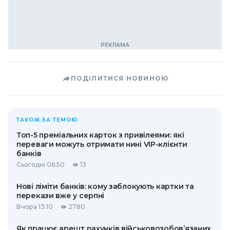
ПОДІЛИТИСЯ НОВИНОЮ
ТАКОЖ ЗА ТЕМОЮ
Топ-5 преміальних карток з привілеями: які
переваги можуть отримати нині VIP-клієнти
банків
Сьогодні 06:50
13
Нові ліміти банків: кому заблокують картки та
перекази вже у серпні
Вчора 13:10
2780
Як працює арешт рахунків військовозобов’язаних