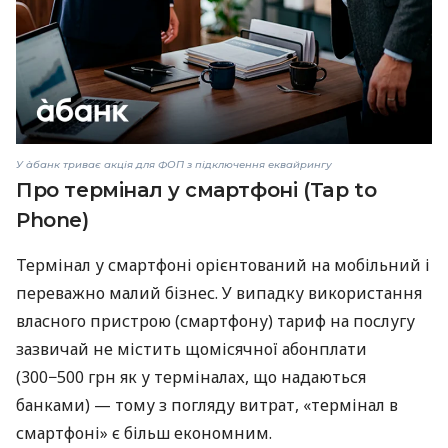
У àбанк триває акція для ФОП з підключення еквайрингу
Про термінал у смартфоні (Tap to
Phone)
Термінал у смартфоні орієнтований на мобільний і
переважно малий бізнес. У випадку використання
власного пристрою (смартфону) тариф на послугу
зазвичай не містить щомісячної абонплати
(300−500 грн як у терміналах, що надаються
банками) — тому з погляду витрат, «термінал в
смартфоні» є більш економним.