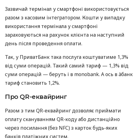
Зазвичай термінал у смартфоні використовується
разом з касовим інтегратором. Кошти у випадку
використання термінала у смартфоні
зараховуються на рахунок клієнта на наступний
день після проведення оплати.
Так, у ПриватБанк така послуга коштуватиме 1,3%
від суми операцій. Такий самий тариф — 1,3% від
суми операцій — беруть і в monobank. А ось в àбанк
тариф становить 1,2%.
Про QR-еквайринг
Разом з тим QR-еквайринг дозволяє приймати
оплату скануванням QR-коду або дистанційно
через посилання (без NFC) з карток будь-яких
банків платіжних систем.