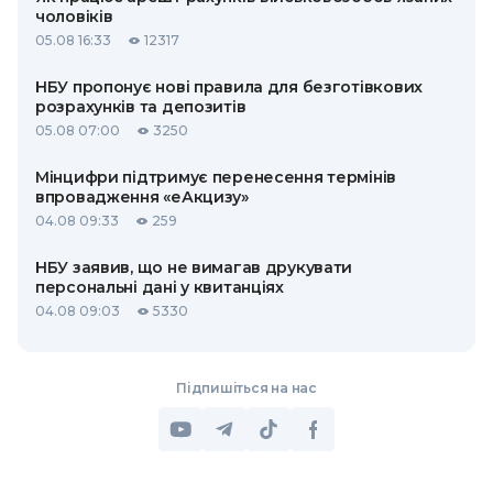
чоловіків
05.08 16:33
12317
НБУ пропонує нові правила для безготівкових
розрахунків та депозитів
05.08 07:00
3250
Мінцифри підтримує перенесення термінів
впровадження «еАкцизу»
04.08 09:33
259
НБУ заявив, що не вимагав друкувати
персональні дані у квитанціях
04.08 09:03
5330
Підпишіться на нас