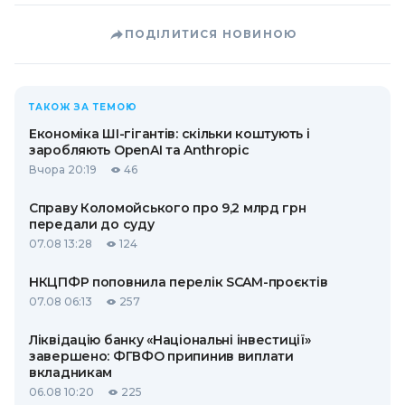
ПОДІЛИТИСЯ НОВИНОЮ
ТАКОЖ ЗА ТЕМОЮ
Економіка ШІ-гігантів: скільки коштують і
заробляють OpenAI та Anthropic
Вчора 20:19
46
Справу Коломойського про 9,2 млрд грн
передали до суду
07.08 13:28
124
НКЦПФР поповнила перелік SCAM-проєктів
07.08 06:13
257
Ліквідацію банку «Національні інвестиції»
завершено: ФГВФО припинив виплати
вкладникам
06.08 10:20
225