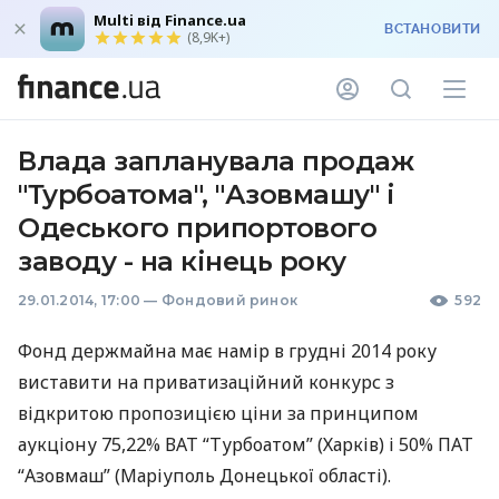
Multi від Finance.ua
ВСТАНОВИТИ
(8,9K+)
Влада запланувала продаж
"Турбоатома", "Азовмашу" і
Одеського припортового
заводу - на кінець року
29.01.2014, 17:00
—
Фондовий ринок
592
Фонд держмайна має намір в грудні 2014 року
виставити на приватизаційний конкурс з
відкритою пропозицією ціни за принципом
аукціону 75,22%
ВАТ
“Турбоатом” (Харків) і 50%
ПАТ
“Азовмаш” (Маріуполь Донецької області).