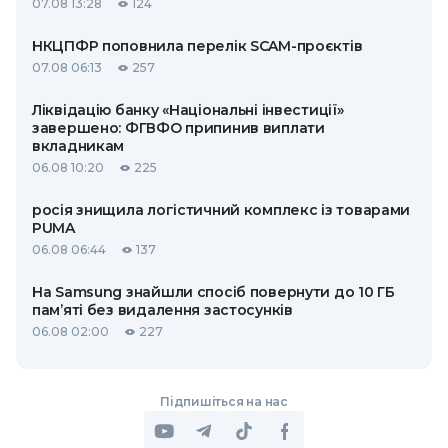
07.08 13:28
124
НКЦПФР поповнила перелік SCAM-проєктів
07.08 06:13
257
Ліквідацію банку «Національні інвестиції»
завершено: ФГВФО припинив виплати
вкладникам
06.08 10:20
225
росія знищила логістичний комплекс із товарами
PUMA
06.08 06:44
137
На Samsung знайшли спосіб повернути до 10 ГБ
пам’яті без видалення застосунків
06.08 02:00
227
Підпишіться на нас