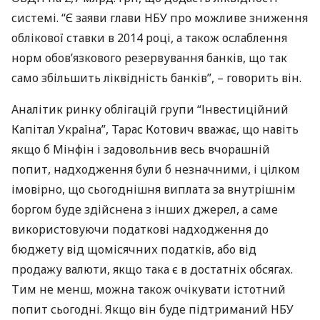
системі. “Є заяви глави
НБУ
про можливе зниження
облікової ставки в 2014 році, а також ослаблення
норм обов’язкового резервування банків, що так
само збільшить ліквідність банків”, – говорить він.
Аналітик ринку облігацій групи “Інвестиційний
Капітал Україна”, Тарас Котович вважає, що навіть
якщо б Мінфін і задовольнив весь вчорашній
попит, надходження були б незначними, і цілком
імовірно, що сьогоднішня виплата за внутрішнім
боргом буде здійснена з інших джерел, а саме
використовуючи податкові надходження до
бюджету від щомісячних податків, або від
продажу валюти, якщо така є в достатніх обсягах.
Тим не менш, можна також очікувати істотний
попит сьогодні. Якщо він буде підтриманий
НБУ