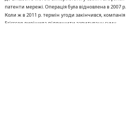
патенти мережі. Операція була відновлена ​​в 2007 р.
Коли ж в 2011 р. термін угоди закінчився, компанія
Ericsson вирішила підвищити запитувану суму.
Ericsson володіє 33 тис. патентів, що відносяться до
технологій 2G, 3G і 4G, і вже підписала понад 100
угод з найбільшими гравцями галузі.
Компанія не стала розкривати конкретний рівень
виплат і термін, на який було укладено угоду з
Samsung. Однак директор з інтелектуальної
власності Касим Алфалахі зазначив, що типовий
договір триває від 3 до 5 років.
У заяві, опублікованій Ericsson, зазначено, що угода
збільшить розмір виручки на 4,2 млрд шведських
крон ($652 млн), а чистий прибуток – на 3,3 млрд