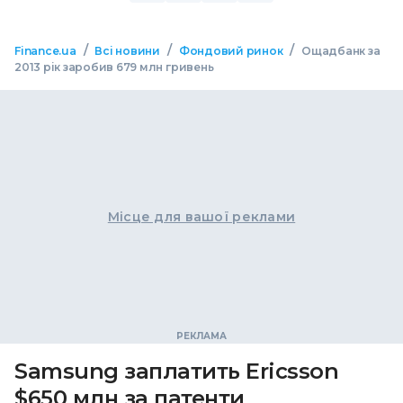
/
/
/
Finance.ua
Всі новини
Фондовий ринок
Ощадбанк за
2013 рік заробив 679 млн гривень
Місце для вашої реклами
Samsung заплатить Ericsson
$650 млн за патенти