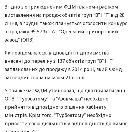
Згідно з оприлюдненим
ФДМ
планом-графіком
виставлення на продаж об’єктів груп “В” і “Г” від 28
січня, в грудні також планується оголосити конкурс
з продажу 99,57 %
ПАТ
“Одеський припортовий
завод” (
ОПЗ
).
Як повідомлялося, відповідні підприємства
внесені до переліку з 137 об’єктів груп “В” і “Г”,
запланованих до продажу в 2014 році, який Фонд
затвердив своїм наказом 21 січня.
У той же час
ФДМ
уточнював, що для приватизації
ОПЗ
, “Турбоатому” та “Азовмаша” необхідно
прийняття відповідного рішення Кабінету
міністрів. Крім того, “Турбоатому” необхідно
привести свою діяльність у відповідність до вимог
закону про АТ.