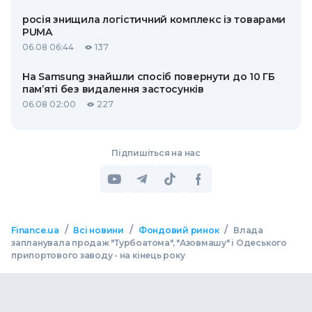
росія знищила логістичний комплекс із товарами
PUMA
06.08 06:44
137
На Samsung знайшли спосіб повернути до 10 ГБ
пам’яті без видалення застосунків
06.08 02:00
227
Підпишіться на нас
/
/
/
Finance.ua
Всі новини
Фондовий ринок
Влада
запланувала продаж "Турбоатома", "Азовмашу" і Одеського
припортового заводу - на кінець року