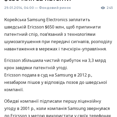
29.01.2014, 04:00
—
Фондовий ринок
245
Корейська Samsung Electronics заплатить
шведській Ericsson $650 млн, щоб припинити
патентний спір, пов’язаний з технологіями
шумозаглушення при передачі сигналів, розподілу
навантаження в мережах і тачскірін-управління.
Ericsson збільшила чистий прибуток на 3,3 млрд
крон завдяки патентній угоді.
Ericsson подала в суд на Samsung в 2012 р.,
незабаром пішов у відповідь позов до шведської
компанії.
Обидві компанії підписали першу ліцензійну
угоду в 2001 р., коли компанія Samsung звернулася
до Ericsson з метою використати у своїх телефонах