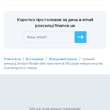
Коротко про головне за день в email
розсилці finance.ua
Ваш email
/
/
/
Finance.ua
Всі новини
Фондовий ринок
Сумний
рекорд: вчора Мінфін зміг залучити в 382 рази менше коштів,
ніж минулого тижня
Місце для вашої реклами