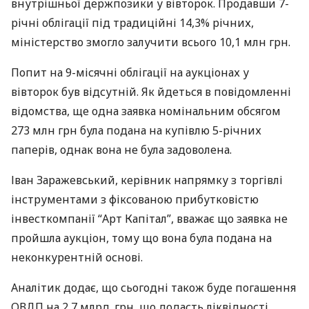
внутрішньої держпозики у вівторок. Продавши 7-
річні облігації під традиційні 14,3% річних,
міністерство змогло залучити всього 10,1 млн грн.
Попит на 9-місячні облігації на аукціонах у
вівторок був відсутній. Як йдеться в повідомленні
відомства, ще одна заявка номінальним обсягом
273 млн грн була подана на купівлю 5-річних
паперів, однак вона не була задоволена.
Іван Заражевський, керівник напрямку з торгівлі
інструментами з фіксованою прибутковістю
інвесткомпанії “Арт Капітал”, вважає що заявка не
пройшла аукціон, тому що вона була подана на
неконкурентній основі.
Аналітик додає, що сьогодні також буде погашення
ОВДП
на 2,7 млрд. грн, що додасть ліквідності