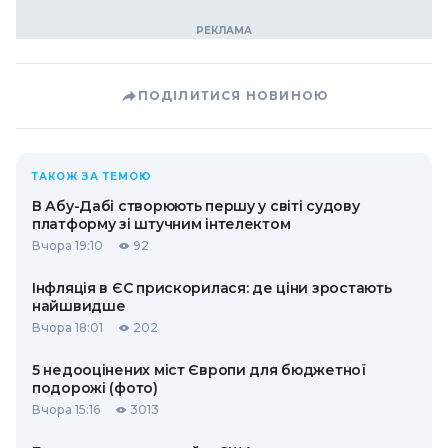
ПОДІЛИТИСЯ НОВИНОЮ
ТАКОЖ ЗА ТЕМОЮ
В Абу-Дабі створюють першу у світі судову
платформу зі штучним інтелектом
Вчора 19:10
92
Інфляція в ЄС прискорилася: де ціни зростають
найшвидше
Вчора 18:01
202
5 недооцінених міст Європи для бюджетної
подорожі (фото)
Вчора 15:16
3013