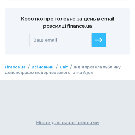
Коротко про головне за день в email
розсилці finance.ua
Ваш email
/
/
/
Finance.ua
Всі новини
Світ
Індія провела публічну
демонстрацію модернізованого танка Arjun
Місце для вашої реклами