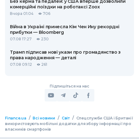
Без керма та педалей: у США вперше дозволили
комерційні поїздки на роботаксі Zoox
Вчора 01:04
706
Війна в Україні принесла Кім Чен Ину рекордні
прибутки — Bloomberg
07.08 17:27
230
Трамп підписав нові укази про громадянство з
права народження — деталі
07.08 09:12
261
Підпишіться на нас
/
/
/
Finance.ua
Всі новини
Світ
Спецслужби США і Британії
використовують мобільні додатки для збору інформації про
власників смартфонів