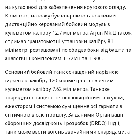
на кутах вежі для забезпечення кругового огляду.
Крім того, на вежу був вперше встановлений
дистанційно керований бойовий модуль з
кулеметом калібру 12,7 міліметра. Arjun Mk.II також
отримав гранатометні установки калібру 81
міліметр, розташовані по обидва боки від башти та
аналогічні комплексам Т-72М1 та Т-90С.
Основний бойовий танк оснащений нарізною
гарматою калібру 120 міліметрів і спареним
кулеметом калібру 7,62 міліметра. Танкове
знаряддя оснащено теплоізоляційним кожухом,
ежектором і системою суміщення осі гармати з
оптичною віссю прицілу. За даними Організації
оборонних досліджень і розробок (
DRDO
) Індії,
танк може вести вогонь звичайними снарядами, а