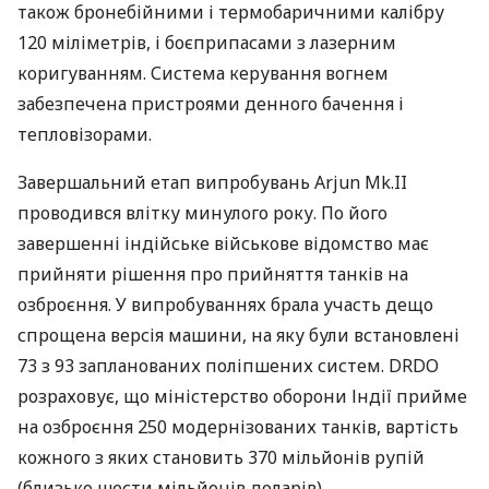
також бронебійними і термобаричними калібру
120 міліметрів, і боєприпасами з лазерним
коригуванням. Система керування вогнем
забезпечена пристроями денного бачення і
тепловізорами.
Завершальний етап випробувань Arjun Mk.II
проводився влітку минулого року. По його
завершенні індійське військове відомство має
прийняти рішення про прийняття танків на
озброєння. У випробуваннях брала участь дещо
спрощена версія машини, на яку були встановлені
73 з 93 запланованих поліпшених систем.
DRDO
розраховує, що міністерство оборони Індії прийме
на озброєння 250 модернізованих танків, вартість
кожного з яких становить 370 мільйонів рупій
(близько шести мільйонів доларів).