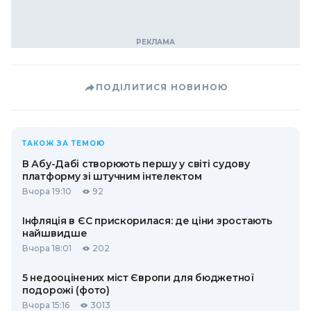
ПОДІЛИТИСЯ НОВИНОЮ
ТАКОЖ ЗА ТЕМОЮ
В Абу-Дабі створюють першу у світі судову
платформу зі штучним інтелектом
Вчора 19:10
92
Інфляція в ЄС прискорилася: де ціни зростають
найшвидше
Вчора 18:01
202
5 недооцінених міст Європи для бюджетної
подорожі (фото)
Вчора 15:16
3013