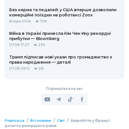
Без керма та педалей: у США вперше дозволили
комерційні поїздки на роботаксі Zoox
Вчора 01:04
706
Війна в Україні принесла Кім Чен Ину рекордні
прибутки — Bloomberg
07.08 17:27
230
Трамп підписав нові укази про громадянство з
права народження — деталі
07.08 09:12
261
Підпишіться на нас
/
/
/
Finance.ua
Всі новини
Світ
Безробіття у Франції
досягло рекордного рівня