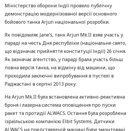
Міністерство оборони Індії провело публічну
демонстрацію модернізованої версії основного
бойового танка Arjun національної розробки.
Як повідомляє Jane’s, танк Arjun Mk.II взяв участь у
параді на честь Дня республіки (національне свято,
що відзначає прийняття конституції Індії) 26 січня.
Як зазначає агентство, у параді брала участь більш
повна версія танка, на відміну від машини, що
проходила заключні випробування в пустелі в
Раджастані в серпні 2013 року.
На Arjun Mk.II була встановлена ​​активно-реактивна
броня і лазерна система оповіщення про пуски
ракет та протидії
ALWACS
. Остання була розроблена
ізраїльською компанією Elbit Systems. Датчики
ALWACS
на представленій машині були змонтовані