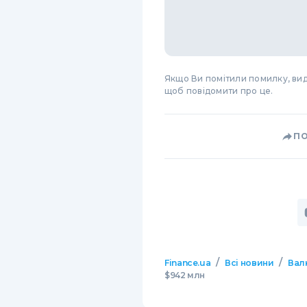
Якщо Ви помітили помилку, виді
щоб повідомити про це.
П
/
/
Finance.ua
Всі новини
Вал
$942 млн