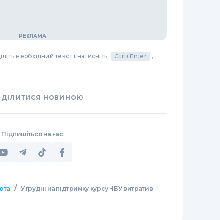
літь необхідний текст і натисніть
Ctrl+Enter
,
ОДІЛИТИСЯ НОВИНОЮ
Підпишіться на нас
/
юта
У грудні на підтримку курсу НБУ витратив