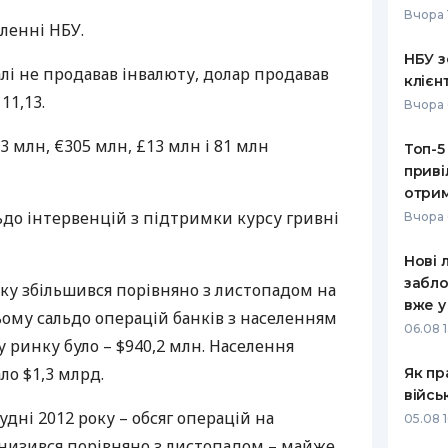
Вчора 
мленні
НБУ
.
РЕЙТИНГ ДЕБЕТОВИХ
ПУТІВНИ
КАРТОК
СТРАХУ
НБУ з
алі не продавав інвалюту, долар продавав
клієн
ЩОМІСЯЧНИЙ ОГЛЯД
ВСІ СТРА
 11,13.
Вчора 
КЕШБЕКУ
СТРАХОВ
3 млн, €305 млн, £13 млн і 81 млн
Топ-5
ПУТІВНИКИ ПО
приві
БАНКІВСЬКИХ КАРТКАХ
ВІДГУКИ
КОМПАНІ
отрим
льдо інтервенцій з підтримки курсу гривні
Вчора 
ДОСТАВК
Нові 
КОНТАКТ
забло
ку збільшився порівняно з листопадом на
вже у
ьому сальдо операцій банків з населенням
06.08 1
 ринку було – $940,2 млн. Населення
ло $1,3 млрд.
Як пр
війсь
удні 2012 року – обсяг операцій на
05.08 1
низився порівняно з листопадом – майже