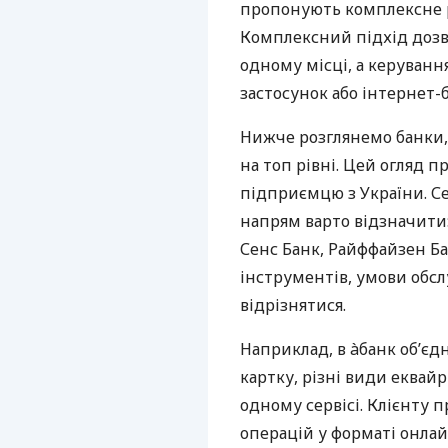
пропонують комплексне р
Комплексний підхід дозв
одному місці, а керуван
застосунок або інтернет-б
Нижче розглянемо банки,
на топ рівні. Цей огляд п
підприємцю з України. Се
напрям варто відзначити:
Сенс Банк, Райффайзен Ба
інструментів, умови обс
відрізнятися.
Наприклад, в àбанк об’єд
картку, різні види еквай
одному сервісі. Клієнту 
операцій у форматі онлайн