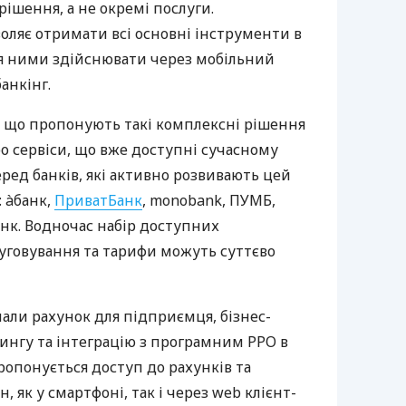
ішення, а не окремі послуги.
оляє отримати всі основні інструменти в
ня ними здійснювати через мобільний
анкінг.
 що пропонують такі комплексні рішення
ро сервіси, що вже доступні сучасному
ред банків, які активно розвивають цей
 àбанк,
ПриватБанк
, monobank, ПУМБ,
нк. Водночас набір доступних
луговування та тарифи можуть суттєво
нали рахунок для підприємця, бізнес-
рингу та інтеграцію з програмним РРО в
пропонується доступ до рахунків та
, як у смартфоні, так і через web клієнт-