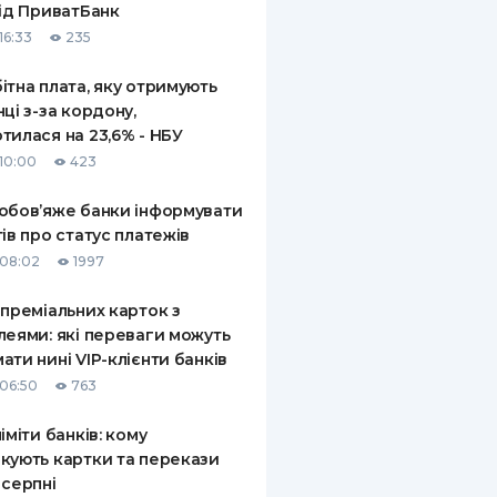
від ПриватБанк
16:33
235
ітна плата, яку отримують
нці з-за кордону,
тилася на 23,6% - НБУ
10:00
423
обов’яже банки інформувати
тів про статус платежів
08:02
1997
 преміальних карток з
леями: які переваги можуть
ати нині VIP-клієнти банків
06:50
763
ліміти банків: кому
кують картки та перекази
 серпні