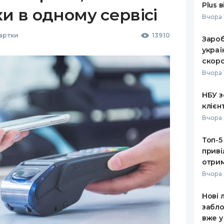
Plus 
ки в одному сервісі
Вчора 
Картки
13910
Зароб
украї
скоро
Вчора 
НБУ з
клієн
Вчора 
Топ-5
приві
отрим
Вчора 
Нові 
забло
вже у