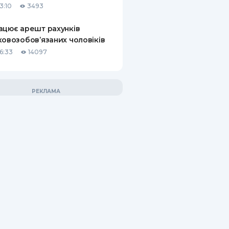
3:10
3493
ацює арешт рахунків
ковозобов’язаних чоловіків
6:33
14097