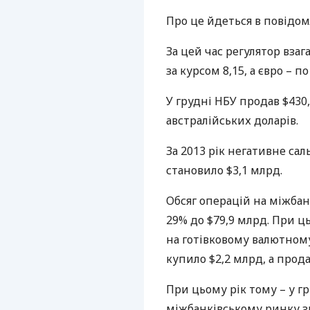
Про це йдеться в повідо
За цей час регулятор взаг
за курсом 8,15, а євро – по
У грудні
НБУ
продав $430,
австралійських доларів.
За 2013 рік негативне са
становило $3,1 млрд.
Обсяг операцій на міжбан
29% до $79,9 млрд. При ц
на готівковому валютному
купило $2,2 млрд, а прода
При цьому рік тому – у гр
міжбанківському ринку з