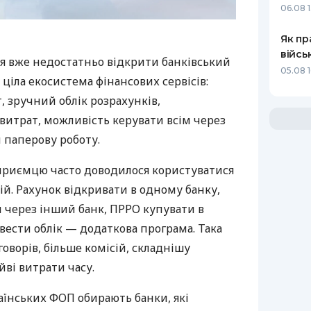
06.08 1
Як пр
війсь
я вже недостатньо відкрити банківський
05.08 1
 ціла екосистема фінансових сервісів:
 зручний облік розрахунків,
витрат, можливість керувати всім через
 паперову роботу.
дприємцю часто доводилося користуватися
й. Рахунок відкривати в одному банку,
 через інший банк, ПРРО купувати в
вести облік — додаткова програма. Така
оворів, більше комісій, складнішу
йві витрати часу.
аїнських ФОП обирають банки, які