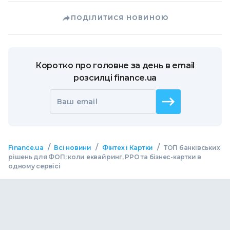
ПОДІЛИТИСЯ НОВИНОЮ
Коротко про головне за день в email
розсилці finance.ua
Ваш email
/
/
/
Finance.ua
Всі новини
Фінтех і Картки
ТОП банківських
рішень для ФОП: коли еквайринг, РРО та бізнес-картки в
одному сервісі