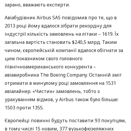
зарано, вважають експерти.
Авіабудівник Airbus
SAS
повідомив про те, що в
2013 році йому вдалося зібрати рекордну для
індустрії кількість замовлень на літаки – 1619. Їх
загальна вартість становить $240,5 млрд. Таким
чином, європейській компанії вдалося обігнати за
цим показником свого головного
північноамериканського конкурента –
авіавиробника The Boeing Company. Останній зміг
отримати в минулому році замовлення на 1531
авіалайнер. «Чистих» замовлень, тобто з
урахуванням відмов, у Airbus також було більше:
1503 проти 1355.
Європейці повинні будуть поставити 93 покупцям,
в тому числі 15 новим, 377 вузькофюзеляжних