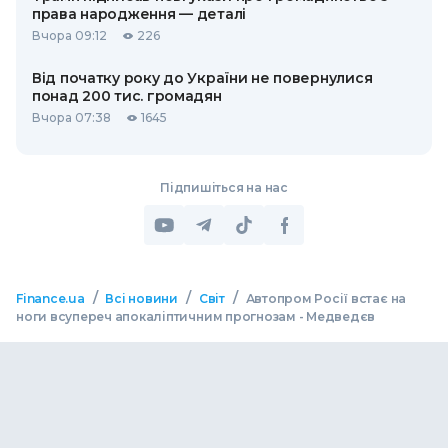
права народження — деталі
Вчора 09:12
226
Від початку року до України не повернулися
понад 200 тис. громадян
Вчора 07:38
1645
Підпишіться на нас
/
/
/
Finance.ua
Всі новини
Світ
Автопром Росії встає на
ноги всупереч апокаліптичним прогнозам - Медведєв