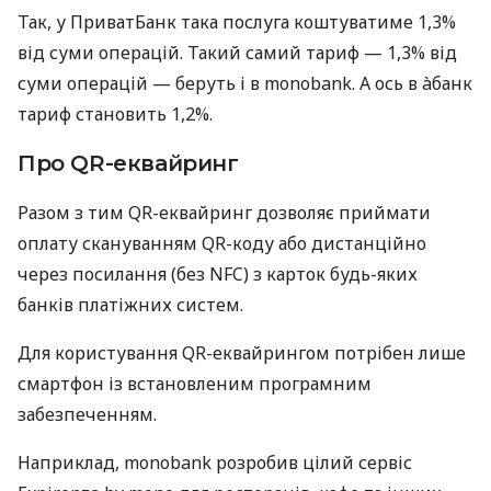
Так, у ПриватБанк така послуга коштуватиме 1,3%
від суми операцій. Такий самий тариф — 1,3% від
суми операцій — беруть і в monobank. А ось в àбанк
тариф становить 1,2%.
Про QR-еквайринг
Разом з тим QR-еквайринг дозволяє приймати
оплату скануванням QR-коду або дистанційно
через посилання (без NFC) з карток будь-яких
банків платіжних систем.
Для користування QR-еквайрингом потрібен лише
смартфон із встановленим програмним
забезпеченням.
Наприклад, monobank розробив цілий сервіс