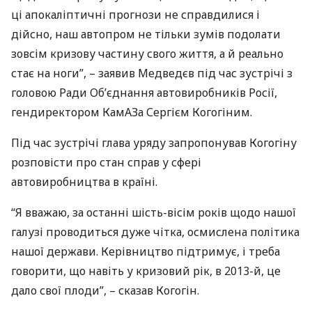
ці апокаліптичні прогнози не справдилися і
дійсно, наш автопром не тільки зумів подолати
зовсім кризову частину свого життя, а й реально
стає на ноги”, – заявив Медведєв під час зустрічі з
головою Ради Об’єднання автовиробників Росії,
гендиректором КамАЗа Сергієм Когогіним.
Під час зустрічі глава уряду запропонував Когогіну
розповісти про стан справ у сфері
автовиробництва в країні.
“Я вважаю, за останні шість-вісім років щодо нашої
галузі проводиться дуже чітка, осмислена політика
нашої держави. Керівництво підтримує, і треба
говорити, що навіть у кризовий рік, в 2013-й, це
дало свої плоди”, – сказав Когогін.