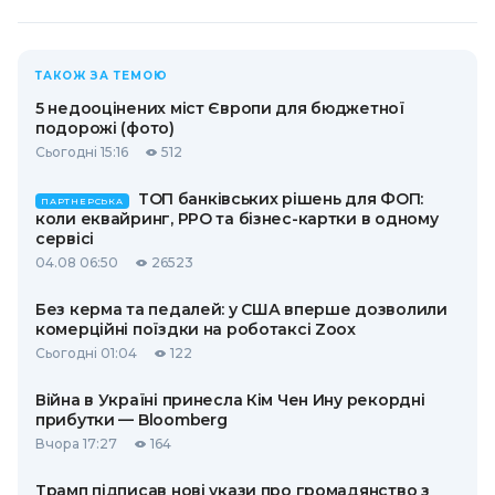
ТАКОЖ ЗА ТЕМОЮ
5 недооцінених міст Європи для бюджетної
подорожі (фото)
Сьогодні 15:16
512
ТОП банківських рішень для ФОП:
ПАРТНЕРСЬКА
коли еквайринг, РРО та бізнес-картки в одному
сервісі
04.08 06:50
26523
Без керма та педалей: у США вперше дозволили
комерційні поїздки на роботаксі Zoox
Сьогодні 01:04
122
Війна в Україні принесла Кім Чен Ину рекордні
прибутки — Bloomberg
Вчора 17:27
164
Трамп підписав нові укази про громадянство з