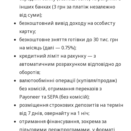
інших банках (3 грн за платіж незалежно
від суми);
безкоштовний вивід доходу на особисту
картку;
безкоштовне зняття готівки до 30 тис. грн
на місяць (далі — 0.75%);
кредитний ліміт на рахунку — з
автоматичним розрахунком відповідно до
оборотів;
валютообмінні операції (купівля/продаж)
без комісій, отримання переказів з
Payoneer та SEPA (без комісій);
розміщення строкових депозитів на термін
від 7 днів, овернайту на 1 ніч;
отримання фінансування, зокрема за
пільговими держпрограмами, у форматі