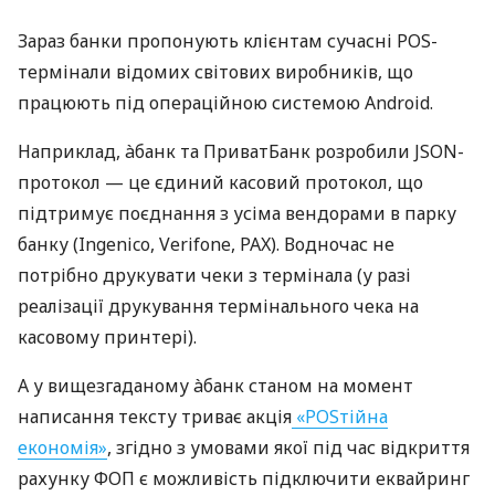
Зараз банки пропонують клієнтам сучасні POS-
термінали відомих світових виробників, що
працюють під операційною системою Android.
Наприклад, àбанк та ПриватБанк розробили JSON-
протокол — це єдиний касовий протокол, що
підтримує поєднання з усіма вендорами в парку
банку (Ingenico, Verifone, PAX). Водночас не
потрібно друкувати чеки з термінала (у разі
реалізації друкування термінального чека на
касовому принтері).
А у вищезгаданому àбанк станом на момент
написання тексту триває акція
«POSтійна
економія»
, згідно з умовами якої під час відкриття
рахунку ФОП є можливість підключити еквайринг