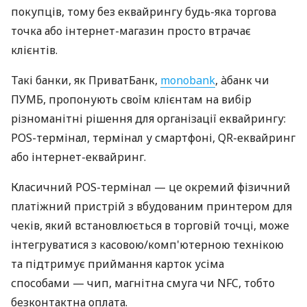
покупців, тому без еквайрингу будь-яка торгова
точка або інтернет-магазин просто втрачає
клієнтів.
Такі банки, як ПриватБанк,
monobank
, àбанк чи
ПУМБ, пропонують своїм клієнтам на вибір
різноманітні рішення для організації еквайрингу:
POS-термінал, термінал у смартфоні, QR-еквайринг
або інтернет-еквайринг.
Класичний POS-термінал — це окремий фізичний
платіжний пристрій з вбудованим принтером для
чеків, який встановлюється в торговій точці, може
інтегруватися з касовою/комп'ютерною технікою
та підтримує приймання карток усіма
способами — чип, магнітна смуга чи NFC, тобто
безконтактна оплата.