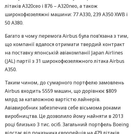
літаків A320ceo і 876 – A320neo, а також
широкофюзеляжні машини: 77 A330, 239 A350
XWB
і
50 A380.
Багато в чому перемога Airbus була пов’язана з тим,
що компанії вдалося отримати твердий контракт
на поставку японській авіакомпанії Japan Airlines
(
JAL
) партії з 31 широкофюзеляжного літака Airbus
A350.
Таким чином, до сумарного портфелю замовлень
Airbus входить 5559 машин, що дорівнює $809
млрд за каталожною вартістю лайнерів.
Авіавиробник забезпечив себе вісьмома роками
виробництва. Це дозволило йому найняти в 2013
році близько 3 тис. осіб. Загальний портфель Boeing
відстає від показника європейців на 479 літаків.