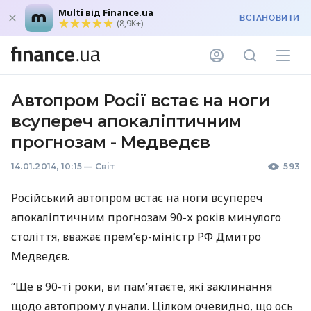
Multi від Finance.ua
ВСТАНОВИТИ
(8,9K+)
Автопром Росії встає на ноги
всупереч апокаліптичним
прогнозам - Медведєв
14.01.2014, 10:15
—
Світ
593
Російський автопром встає на ноги всупереч
апокаліптичним прогнозам 90-х років минулого
століття, вважає прем’єр-міністр РФ Дмитро
Медведєв.
“Ще в 90-ті роки, ви пам’ятаєте, які заклинання
щодо автопрому лунали. Цілком очевидно, що ось