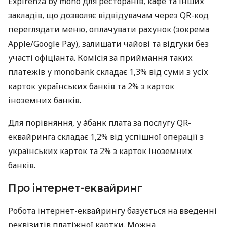
Expirenza by mono для ресторанів, кафе та інших
закладів, що дозволяє відвідувачам через QR-код
переглядати меню, оплачувати рахунок (зокрема
Apple/Google Pay), залишати чайові та відгуки без
участі офіціанта. Комісія за приймання таких
платежів у monobank складає 1,3% від суми з усіх
карток українських банків та 2% з карток
іноземних банків.
Для порівняння, у àбанк плата за послугу QR-
еквайринга складає 1,2% від успішної операції з
українських карток та 2% з карток іноземних
банків.
Про інтернет-еквайринг
Робота інтернет-еквайрингу базується на введенні
реквізитів платіжної картки. Можна