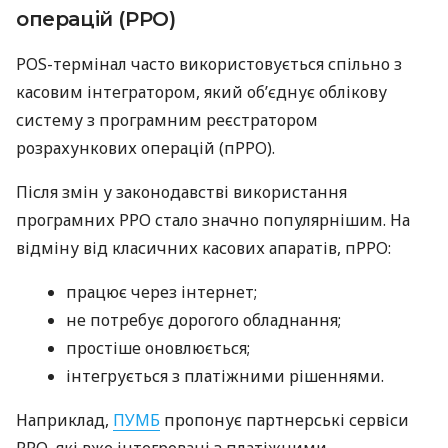
операцій (РРО)
POS-термінал часто використовується спільно з
касовим інтегратором, який об’єднує облікову
систему з програмним реєстратором
розрахункових операцій (пРРО).
Після змін у законодавстві використання
програмних РРО стало значно популярнішим. На
відміну від класичних касових апаратів, пРРО:
працює через інтернет;
не потребує дорогого обладнання;
простіше оновлюється;
інтегрується з платіжними рішеннями.
Наприклад,
ПУМБ
пропонує партнерські сервіси
РРО, які вже інтегровані з платіжними