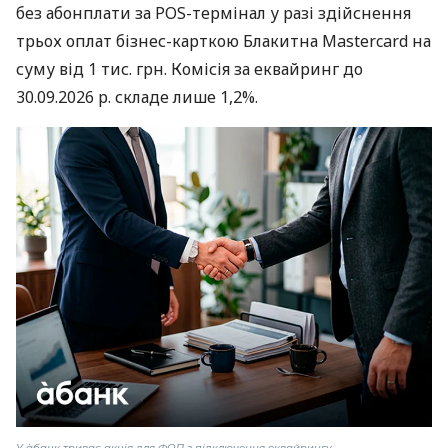
без абонплати за POS-термінал у разі здійснення
трьох оплат бізнес-карткою Блакитна Mastercard на
суму від 1 тис. грн. Комісія за еквайринг до
30.09.2026 р. складе лише 1,2%.
У àбанк триває акція для ФОП з підключення еквайрингу