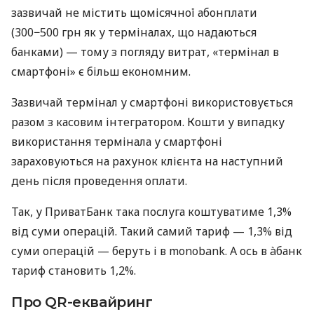
зазвичай не містить щомісячної абонплати
(300−500 грн як у терміналах, що надаються
банками) — тому з погляду витрат, «термінал в
смартфоні» є більш економним.
Зазвичай термінал у смартфоні використовується
разом з касовим інтегратором. Кошти у випадку
використання термінала у смартфоні
зараховуються на рахунок клієнта на наступний
день після проведення оплати.
Так, у ПриватБанк така послуга коштуватиме 1,3%
від суми операцій. Такий самий тариф — 1,3% від
суми операцій — беруть і в monobank. А ось в àбанк
тариф становить 1,2%.
Про QR-еквайринг