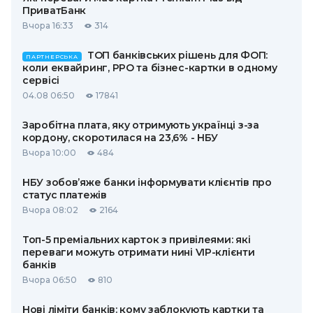
ПриватБанк
Вчора 16:33
314
ТОП банківських рішень для ФОП:
ПАРТНЕРСЬКА
коли еквайринг, РРО та бізнес-картки в одному
сервісі
04.08 06:50
17841
Заробітна плата, яку отримують українці з-за
кордону, скоротилася на 23,6% - НБУ
Вчора 10:00
484
НБУ зобов’яже банки інформувати клієнтів про
статус платежів
Вчора 08:02
2164
Топ-5 преміальних карток з привілеями: які
переваги можуть отримати нині VIP-клієнти
банків
Вчора 06:50
810
Нові ліміти банків: кому заблокують картки та