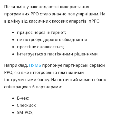
Після змін у законодавстві використання
програмних РРО стало значно популярнішим. На
відміну від класичних касових апаратів, пРРО:
працює через інтернет;
не потребує дорогого обладнання;
простіше оновлюється;
інтегрується з платіжними рішеннями.
Наприклад,
ПУМБ
пропонує партнерські сервіси
РРО, які вже інтегровані з платіжними
інструментами банку. На поточний момент банк
співпрацює з 6 партнерами:
E-чек;
CheckBox;
SM-POS;