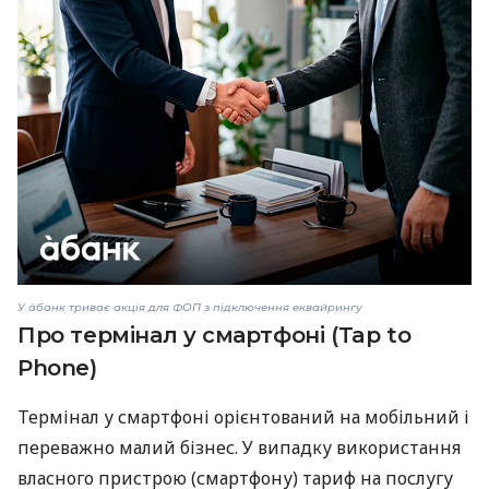
У àбанк триває акція для ФОП з підключення еквайрингу
Про термінал у смартфоні (Tap to
Phone)
Термінал у смартфоні орієнтований на мобільний і
переважно малий бізнес. У випадку використання
власного пристрою (смартфону) тариф на послугу