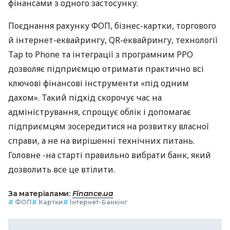
фінансами з одного застосунку.
Поєднання рахунку ФОП, бізнес-картки, торгового
й інтернет-еквайрингу, QR-еквайрингу, технології
Tap to Phone та інтеграції з програмним РРО
дозволяє підприємцю отримати практично всі
ключові фінансові інструменти «під одним
дахом». Такий підхід скорочує час на
адміністрування, спрощує облік і допомагає
підприємцям зосередитися на розвитку власної
справи, а не на вирішенні технічних питань.
Головне -на старті правильно вибрати банк, який
дозволить все це втілити.
За матеріалами:
Finance.ua
#
ФОП
#
Картки
#
Інтернет-Банкінг