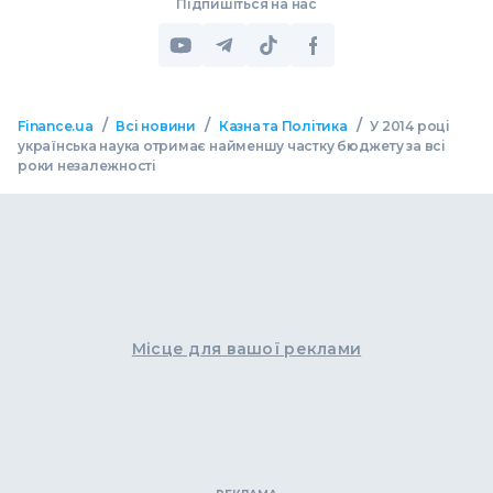
Підпишіться на нас
/
/
/
Finance.ua
Всі новини
Казна та Політика
У 2014 році
українська наука отримає найменшу частку бюджету за всі
роки незалежності
Місце для вашої реклами