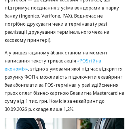
підтримує поєднання з усіма вендорами в парку
банку (Ingenico, Verifone, PAX). Водночас не
потрібно друкувати чеки з термінала (у разі
реалізації друкування термінального чека на
касовому принтері).
А у вищезгаданому àбанк станом на момент
написання тексту триває акція
«POSтійна
економія»
, згідно з умовами якої під час відкриття
рахунку ФОП є можливість підключити еквайринг
без абонплати за POS-термінал у разі здійснення
трьох оплат бізнес-карткою Блакитна Mastercard на
суму від 1 тис. грн. Комісія за еквайринг до
30.09.2026 р. складе лише 1,2%.