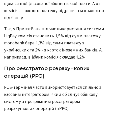
щомісячної фіксованої абонентської плати. А от
комісія з кожного платежу відрізняється залежно
від банку.
Так, у ПриватБанк під час використання системи
LiqPay комісія становить 1,5% від суми платежу.
monobank бере 1,3% від суми платежу з
українських та 2% - з карток іноземних банків. А,
наприклад, в àбанк комісія складає 1,2%.
Про реєстратор розрахункових
операцій (РРО)
POS-термінал часто використовується спільно з
касовим інтегратором, який об’єднує облікову
систему з програмним реєстратором
розрахункових операцій (пРРО).