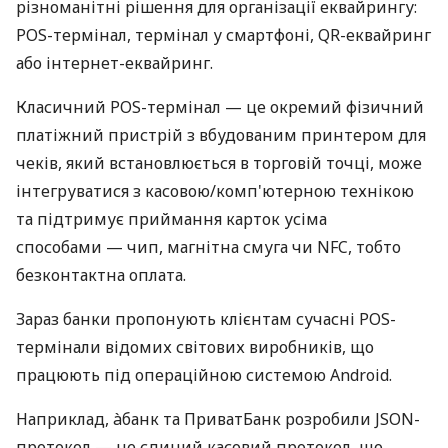
різноманітні рішення для організації еквайрингу:
POS-термінал, термінал у смартфоні, QR-еквайринг
або інтернет-еквайринг.
Класичний POS-термінал — це окремий фізичний
платіжний пристрій з вбудованим принтером для
чеків, який встановлюється в торговій точці, може
інтегруватися з касовою/комп'ютерною технікою
та підтримує приймання карток усіма
способами — чип, магнітна смуга чи NFC, тобто
безконтактна оплата.
Зараз банки пропонують клієнтам сучасні POS-
термінали відомих світових виробників, що
працюють під операційною системою Android.
Наприклад, àбанк та ПриватБанк розробили JSON-
протокол — це єдиний касовий протокол, що