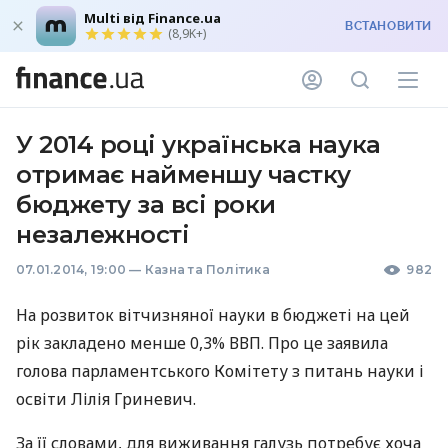
Multi від Finance.ua
ВСТАНОВИТИ
(8,9K+)
У 2014 році українська наука
отримає найменшу частку
бюджету за всі роки
незалежності
07.01.2014, 19:00
—
Казна та Політика
982
На розвиток вітчизняної науки в бюджеті на цей
рік закладено менше 0,3%
ВВП
. Про це заявила
голова парламентського Комітету з питань науки і
освіти Лілія Гриневич.
За її словами, для виживання галузь потребує хоча