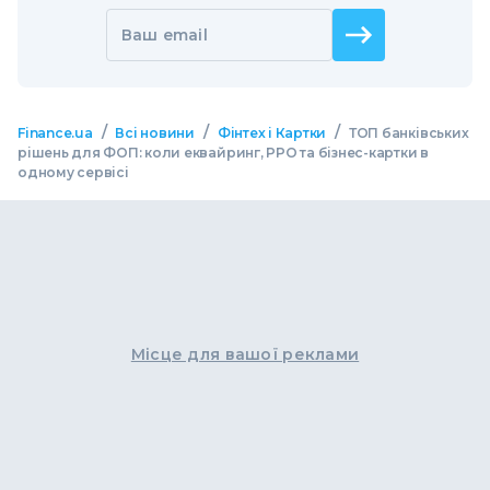
Ваш email
/
/
/
Finance.ua
Всі новини
Фінтех і Картки
ТОП банківських
рішень для ФОП: коли еквайринг, РРО та бізнес-картки в
одному сервісі
Місце для вашої реклами