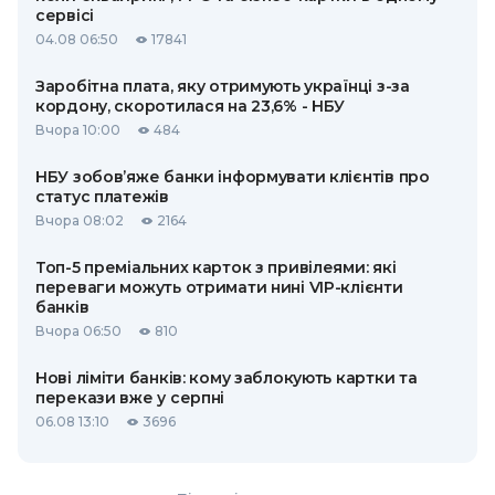
сервісі
04.08 06:50
17841
Заробітна плата, яку отримують українці з-за
кордону, скоротилася на 23,6% - НБУ
Вчора 10:00
484
НБУ зобов’яже банки інформувати клієнтів про
статус платежів
Вчора 08:02
2164
Топ-5 преміальних карток з привілеями: які
переваги можуть отримати нині VIP-клієнти
банків
Вчора 06:50
810
Нові ліміти банків: кому заблокують картки та
перекази вже у серпні
06.08 13:10
3696