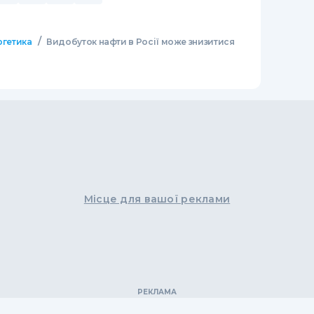
/
ргетика
Видобуток нафти в Росії може знизитися
Місце для вашої реклами