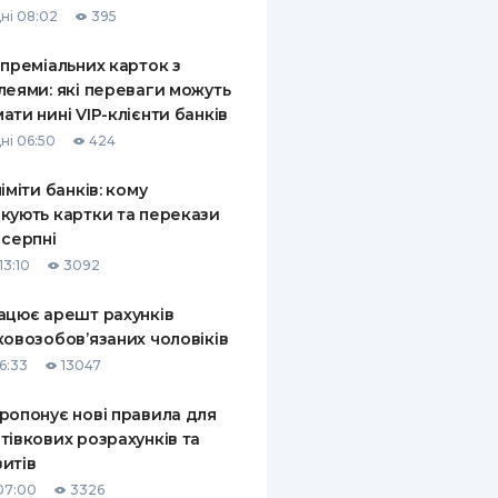
ні 08:02
395
КИ ПО
ВАННЮ
 преміальних карток з
леями: які переваги можуть
ХОВІ ПОЛІСИ
ати нині VIP-клієнти банків
ні 06:50
424
І КОМПАНІЇ
ліміти банків: кому
 ПРО СТРАХОВІ
Ї
кують картки та перекази
 серпні
А І ОПЛАТА
13:10
3092
И
ацює арешт рахунків
ковозобов’язаних чоловіків
6:33
13047
ропонує нові правила для
тівкових розрахунків та
итів
07:00
3326