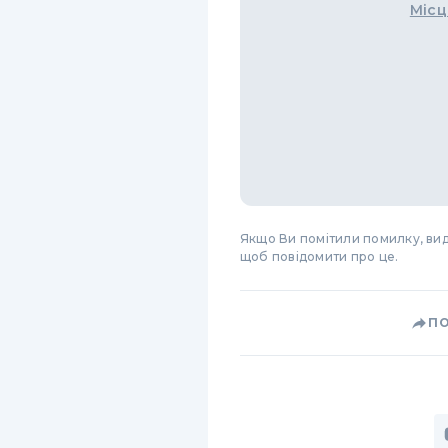
Місц
Якщо Ви помітили помилку, виді
щоб повідомити про це.
П