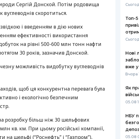
рироди Сергій Донской. Потім родовища
Сьогод
РЕЙТИНГ ДЕБЕТОВИХ
ПУТІВНИ
к вуглеводнів скоротиться.
КАРТОК
СТРАХУ
Топ-5
приві
звідкою і введенням в дію нових
ЩОМІСЯЧНИЙ ОГЛЯД
ВСІ СТРА
отрим
щенням ефективності використання
КЕШБЕКУ
Сьогод
СТРАХОВ
обуток на рівні 500-600 млн тонн нафти
ПУТІВНИКИ ПО
ротягом 30 років, зазначив Донской.
Нові 
БАНКІВСЬКИХ КАРТКАХ
ВІДГУКИ
КОМПАНІ
забло
ичезну можливість видобутку вуглеводнів
вже у
ДОСТАВК
Вчора 
КОНТАКТ
Як пр
аходів, щоб ця конкурентна перевага була
війсь
ективно і екологічно безпечним
05.08 1
стр.
НБУ п
 на розробку більш ніж 30 шельфових
безго
млн кв. км. При цьому російські компанії,
депоз
 на шельфі (“Роснефть” і “Газпром”),
05.08 