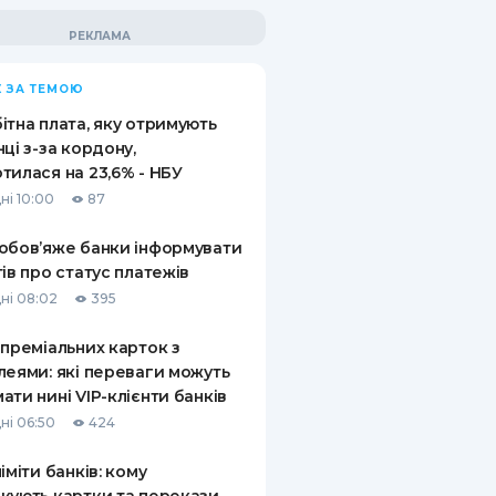
 ЗА ТЕМОЮ
ітна плата, яку отримують
нці з-за кордону,
тилася на 23,6% - НБУ
ні 10:00
87
обов’яже банки інформувати
тів про статус платежів
ні 08:02
395
 преміальних карток з
леями: які переваги можуть
ати нині VIP-клієнти банків
ні 06:50
424
ліміти банків: кому