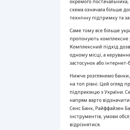
окремого постачальника, 
схема означала більше дог
технічну підтримку та за
Саме тому все більше укр
пропонують комплексне р
Комплексний підхід дозв
одному місці, а керуван
застосунок або інтернет-б
Нижче розглянемо банки,
на топ рівні. Цей огляд п
підприємцю з України. Се
напрям варто відзначити:
Сенс Банк, Райффайзен Ба
інструментів, умови обс
відрізнятися.