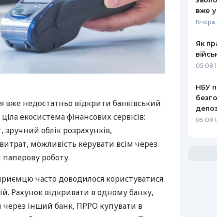
забло
вже у
Вчора 
Як пр
війсь
05.08 1
НБУ п
безго
я вже недостатньо відкрити банківський
депоз
 ціла екосистема фінансових сервісів:
05.08 
 зручний облік розрахунків,
витрат, можливість керувати всім через
 паперову роботу.
дприємцю часто доводилося користуватися
й. Рахунок відкривати в одному банку,
 через інший банк, ПРРО купувати в