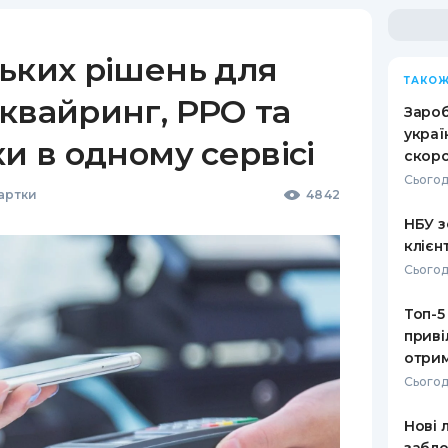
ьких рішень для
ТАКОЖ
квайринг, РРО та
Зароб
украї
ки в одному сервісі
скоро
Сьогод
Картки
4842
НБУ з
клієн
Сьогод
Топ-5
приві
отрим
Сьогод
Нові 