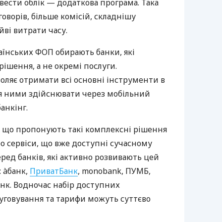
вести облік — додаткова програма. Така
оворів, більше комісій, складнішу
йві витрати часу.
аїнських ФОП обирають банки, які
ішення, а не окремі послуги.
оляє отримати всі основні інструменти в
ня ними здійснювати через мобільний
анкінг.
 що пропонують такі комплексні рішення
ро сервіси, що вже доступні сучасному
ред банків, які активно розвивають цей
 àбанк,
ПриватБанк
, monobank, ПУМБ,
нк. Водночас набір доступних
луговування та тарифи можуть суттєво