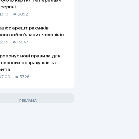
кують картки та перекази
 серпні
13:10
3092
ацює арешт рахунків
ковозобов’язаних чоловіків
6:33
13047
ропонує нові правила для
тівкових розрахунків та
итів
07:00
3326