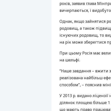
років, заявив глава Мінп
вичерпаються, і видобуто
Однак, якщо зайнятися ро
родовищ, а також підви
існуючих родовищ, то вид
на рік може зберегтися п
При цьому Росія має вел
на шельфі.
“Наше завдання – вжити з
реалізована найбільш еф
способом”, – пояснив міні
У 2013 р. видано ліцензії
ділянок площею більше 1 
що мають право працювати