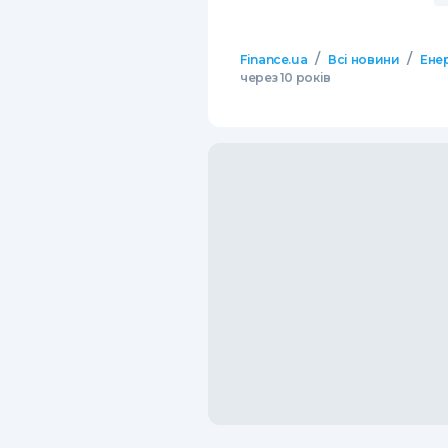
/
/
Finance.ua
Всі новини
Ене
через 10 років