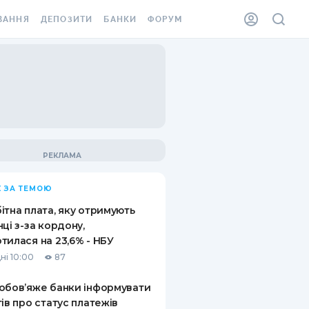
ВАННЯ
ДЕПОЗИТИ
БАНКИ
ФОРУМ
ІЛКА
ВСІ ДЕПОЗИТИ
ВСІ БАНКИ
АННЯ ЖИТЛА ВІД
ДЕПОЗИТИ В USD
ВІДГУКИ ПРО БАНКИ
 ШАХЕДІВ
ДЕПОЗИТИ В EUR
МІКРОФІНАНСОВІ
ХОВКА ЗА КОРДОН
ОРГАНІЗАЦІЇ
БОНУС ДО ДЕПОЗИТІВ
ВІДГУКИ ПРО МФО
УМОВИ АКЦІЇ
КАРТА
 ЗА ТЕМОЮ
ПИТАННЯ ТА ВІДПОВІДІ
ННА ВІНЬЄТКА
ітна плата, яку отримують
ДЕПОЗИТНИЙ КАЛЬКУЛЯТОР
нці з-за кордону,
 СПІВРОБІТНИКІВ
тилася на 23,6% - НБУ
ПУТІВНИКИ ПО
ні 10:00
87
SSISTANCE
ЗАОЩАДЖЕННЯМ
обов’яже банки інформувати
АННЯ ВІД
тів про статус платежів
Х ВИПАДКІВ