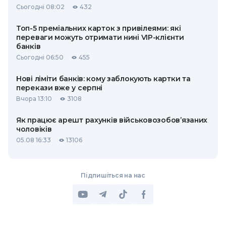
Сьогодні 08:02
432
Топ-5 преміальних карток з привілеями: які
переваги можуть отримати нині VIP-клієнти
банків
Сьогодні 06:50
455
Нові ліміти банків: кому заблокують картки та
перекази вже у серпні
Вчора 13:10
3108
Як працює арешт рахунків військовозобов’язаних
чоловіків
05.08 16:33
13106
Підпишіться на нас