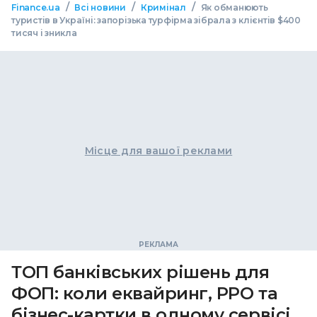
/
/
/
Finance.ua
Всі новини
Кримінал
Як обманюють
туристів в Україні: запорізька турфірма зібрала з клієнтів $400
тисяч і зникла
Місце для вашої реклами
ТОП банківських рішень для
ФОП: коли еквайринг, РРО та
бізнес-картки в одному сервісі