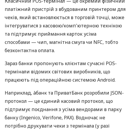
Класичний POS-термінал — це окремий фізичний
платіжний пристрій з вбудованим принтером для
чеків, який встановлюється в торговій точці, може
інтегруватися з касовою/комп'ютерною технікою
та підтримує приймання карток усіма
способами — чип, магнітна смуга чи NFC, тобто
безконтактна оплата.
Зараз банки пропонують клієнтам сучасні POS-
термінали відомих світових виробників, що
працюють під операційною системою Android.
Наприклад, àбанк та ПриватБанк розробили JSON-
протокол — це єдиний касовий протокол, що
підтримує поєднання з усіма вендорами в парку
банку (Ingenico, Verifone, PAX). Водночас не
потрібно друкувати чеки з термінала (у разі