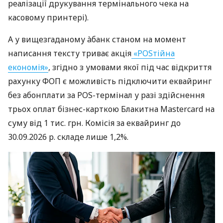
реалізації друкування термінального чека на
касовому принтері).
А у вищезгаданому àбанк станом на момент
написання тексту триває акція
«POSтійна
економія»
, згідно з умовами якої під час відкриття
рахунку ФОП є можливість підключити еквайринг
без абонплати за POS-термінал у разі здійснення
трьох оплат бізнес-карткою Блакитна Mastercard на
суму від 1 тис. грн. Комісія за еквайринг до
30.09.2026 р. складе лише 1,2%.