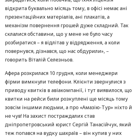
відкрита буквально місяць тому, в офісі немає ані
презентаційних матеріалів, ані плакатів, а
механізм повернення грошей дуже складний. Так
склалися обставини, що у мене не було часу
розбиратися – я відлітав у відрядження, а коли
повернувся, дізнався, що нас обдурили», –
говорить Віталій Селезньов.
Афера розкрилася 10 грудня, коли менеджери
фірми вимкнули телефони. Клієнти звернулися з
приводу квитків в авіакомпанії, і тут виявилося, що
квитки на рейси били розкуплені ще місяць тому
зовсім іншими людьми, а про «Амазію-Тур» ніхто й
не чув! На захист постраждалих став
дніпропетровський юрист Сергій Танасійчук, який
теж попався на вудку шахраїв – він купив у них