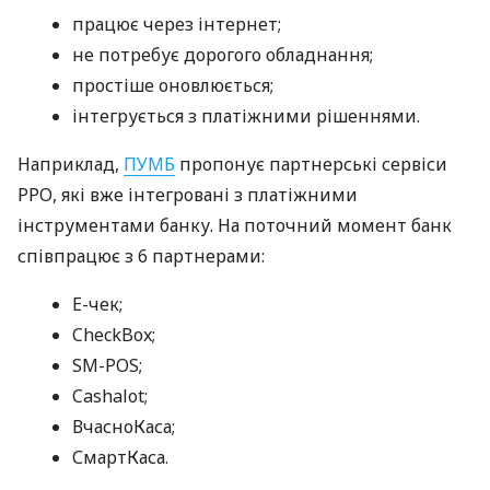
працює через інтернет;
не потребує дорогого обладнання;
простіше оновлюється;
інтегрується з платіжними рішеннями.
Наприклад,
ПУМБ
пропонує партнерські сервіси
РРО, які вже інтегровані з платіжними
інструментами банку. На поточний момент банк
співпрацює з 6 партнерами:
E-чек;
CheckBox;
SM-POS;
Cashalot;
ВчасноКаса;
СмартКаса.