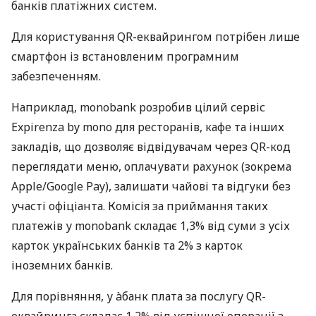
банків платіжних систем.
Для користування QR-еквайрингом потрібен лише
смартфон із встановленим програмним
забезпеченням.
Наприклад, monobank розробив цілий сервіс
Expirenza by mono для ресторанів, кафе та інших
закладів, що дозволяє відвідувачам через QR-код
переглядати меню, оплачувати рахунок (зокрема
Apple/Google Pay), залишати чайові та відгуки без
участі офіціанта. Комісія за приймання таких
платежів у monobank складає 1,3% від суми з усіх
карток українських банків та 2% з карток
іноземних банків.
Для порівняння, у àбанк плата за послугу QR-
еквайринга складає 1,2% від успішної операції з