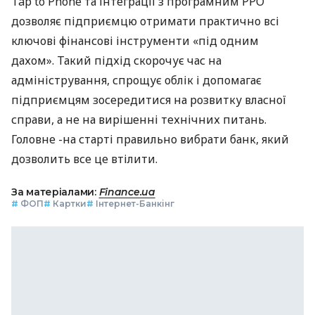
Tap to Phone та інтеграції з програмним РРО
дозволяє підприємцю отримати практично всі
ключові фінансові інструменти «під одним
дахом». Такий підхід скорочує час на
адміністрування, спрощує облік і допомагає
підприємцям зосередитися на розвитку власної
справи, а не на вирішенні технічних питань.
Головне -на старті правильно вибрати банк, який
дозволить все це втілити.
За матеріалами:
Finance.ua
#
ФОП
#
Картки
#
Інтернет-Банкінг