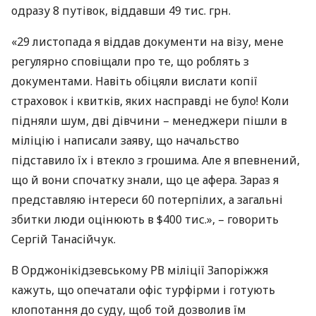
одразу 8 путівок, віддавши 49 тис. грн.
«29 листопада я віддав документи на візу, мене
регулярно сповіщали про те, що роблять з
документами. Навіть обіцяли вислати копії
страховок і квитків, яких насправді не було! Коли
підняли шум, дві дівчини – менеджери пішли в
міліцію і написали заяву, що начальство
підставило їх і втекло з грошима. Але я впевнений,
що й вони спочатку знали, що це афера. Зараз я
представляю інтереси 60 потерпілих, а загальні
збитки люди оцінюють в $400 тис.», – говорить
Сергій Танасійчук.
В Орджонікідзевському РВ міліції Запоріжжя
кажуть, що опечатали офіс турфірми і готують
клопотання до суду, щоб той дозволив їм