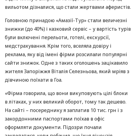
вильотом дізналися, що стали жертвами аферистів.
Головною принадою «Амазії-Тур» стали величезні
знижки (до 40%) і казковий сервіс – у вартість турів
були включені перельоти, готелі, екскурсії,
медстрахування. Крім того, вселяла довіру і
реклама, яку від імені фірми розсилали популярні
сайти знижок. Одне з таких оголошень зацікавило
жителя Запоріжжя Віталія Селезньова, який мріяв з
дівчиною поїхати в Гоа.
«Фірма говорила, що вони викуповують цілі блоки
в літаках, у них великий оборот, тому так дешево.
На сайті – посереднику я заплатив 10 тис. грн і з
закордонними паспортами поїхав в офіс
оформляти документи. Підозри почали
закрадатися, коли побачив, що їхня ліцензія