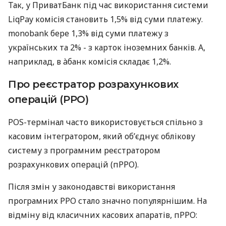
Так, у ПриватБанк під час використання системи
LiqPay комісія становить 1,5% від суми платежу.
monobank бере 1,3% від суми платежу з
українських та 2% - з карток іноземних банків. А,
наприклад, в àбанк комісія складає 1,2%.
Про реєстратор розрахункових
операцій (РРО)
POS-термінал часто використовується спільно з
касовим інтегратором, який об’єднує облікову
систему з програмним реєстратором
розрахункових операцій (пРРО).
Після змін у законодавстві використання
програмних РРО стало значно популярнішим. На
відміну від класичних касових апаратів, пРРО: