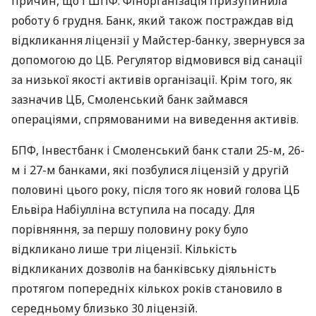
причин, що і
ШПФ
. Фінорганізація призупинила
роботу 6 грудня. Банк, який також постраждав від
відкликання ліцензії у Майстер-банку, звернувся за
допомогою до ЦБ. Регулятор відмовився від санації
за низької якості активів організації. Крім того, як
зазначив ЦБ, Смоленський банк займався
операціями, спрямованими на виведення активів.
БПФ
, Інвестбанк і Смоленський банк стали 25-м, 26-
м і 27-м банками, які позбулися ліцензій у другій
половині цього року, після того як новий голова ЦБ
Ельвіра Набіулліна вступила на посаду. Для
порівняння, за першу половину року було
відкликано лише три ліцензії. Кількість
відкликаних дозволів на банківську діяльність
протягом попередніх кількох років становило в
середньому близько 30 ліцензій.