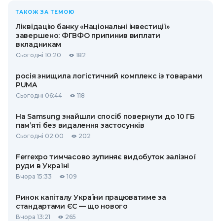
ТАКОЖ ЗА ТЕМОЮ
Ліквідацію банку «Національні інвестиції»
завершено: ФГВФО припинив виплати
вкладникам
Сьогодні 10:20
182
росія знищила логістичний комплекс із товарами
PUMA
Сьогодні 06:44
118
На Samsung знайшли спосіб повернути до 10 ГБ
пам’яті без видалення застосунків
Сьогодні 02:00
202
Ferrexpo тимчасово зупиняє видобуток залізної
руди в Україні
Вчора 15:33
109
Ринок капіталу України працюватиме за
стандартами ЄС — що нового
Вчора 13:21
265