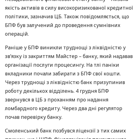
якість активів в силу високоризикованої кредитної
політики, зазначив ЦБ. Також повідомляється, що
БПФ
був залучений до проведення сумнівних
операцій.
Раніше у
БПФ
виникли труднощі з ліквідністю у
зв’язку із закриттям Майстер – банку, який надавав
організації послуги процесингу. На тлі паніки
вкладники почали забирати з
БПФ
свої кошти.
Через труднощі з ліквідністю банк призупинив
роботу декількох відділень. 4 грудня
БПФ
звернувся в ЦБ з проханням про надання
ломбардного кредиту. Через два дні регулятор
почав перевірку банку.
Смоленський банк позбувся ліцензії з тих самих