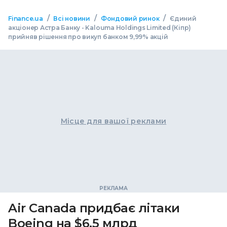
/
/
/
Finance.ua
Всі новини
Фондовий ринок
Єдиний
акціонер Астра Банку - Kalouma Holdings Limited (Кіпр)
прийняв рішення про викуп банком 9,99% акцій
Місце для вашої реклами
Air Canada придбає літаки
Boeing на $6,5 млрд