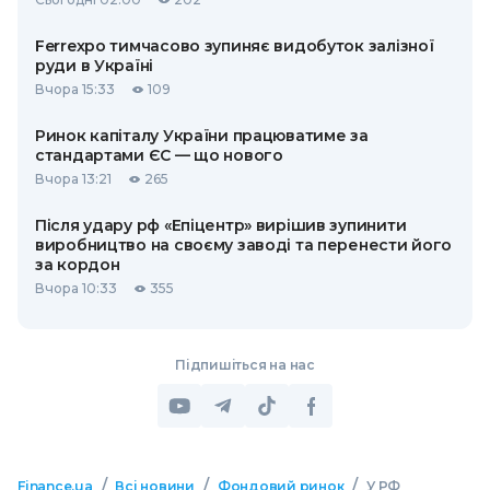
Ferrexpo тимчасово зупиняє видобуток залізної
руди в Україні
Вчора 15:33
109
Ринок капіталу України працюватиме за
стандартами ЄС — що нового
Вчора 13:21
265
Після удару рф «Епіцентр» вирішив зупинити
виробництво на своєму заводі та перенести його
за кордон
Вчора 10:33
355
Підпишіться на нас
/
/
/
Finance.ua
Всі новини
Фондовий ринок
У РФ