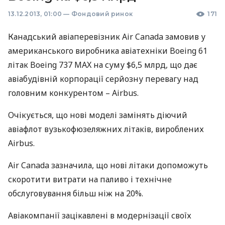
13.12.2013, 01:00
—
Фондовий ринок
171
Канадський авіаперевізник Air Canada замовив у
американського виробника авіатехніки Boeing 61
літак Boeing 737
MAX
на суму $6,5 млрд, що дає
авіабудівній корпорації серйозну перевагу над
головним конкурентом – Airbus.
Очікується, що нові моделі замінять діючий
авіафлот вузькофюзеляжних літаків, вироблених
Airbus.
Air Canada зазначила, що нові літаки допоможуть
скоротити витрати на паливо і технічне
обслуговування більш ніж на 20%.
Авіакомпанії зацікавлені в модернізації своїх