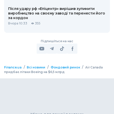
Після удару рф «Епіцентр» вирішив зупинити
виробництво на своєму заводі та перенести його
за кордон
Вчора 10:33
355
Підпишіться на нас
/
/
/
Finance.ua
Всі новини
Фондовий ринок
Air Canada
придбає літаки Boeing на $6,5 млрд