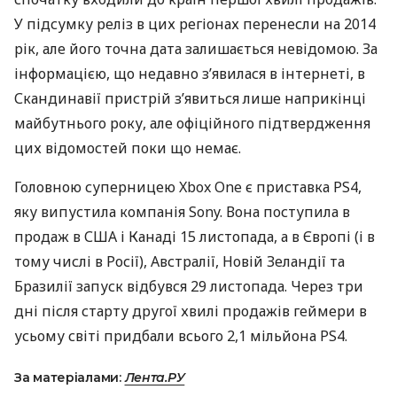
У підсумку реліз в цих регіонах перенесли на 2014
рік, але його точна дата залишається невідомою. За
інформацією, що недавно з’явилася в інтернеті, в
Скандинавії пристрій з’явиться лише наприкінці
майбутнього року, але офіційного підтвердження
цих відомостей поки що немає.
Головною суперницею Xbox One є приставка PS4,
яку випустила компанія Sony. Вона поступила в
продаж в
США
і Канаді 15 листопада, а в Європі (і в
тому числі в Росії), Австралії, Новій Зеландії та
Бразилії запуск відбувся 29 листопада. Через три
дні після старту другої хвилі продажів геймери в
усьому світі придбали всього 2,1 мільйона PS4.
За матеріалами:
Лента.РУ