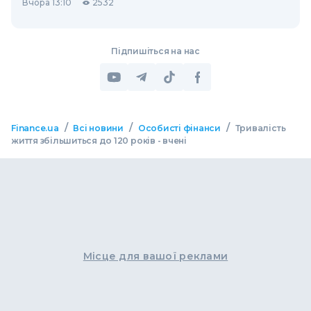
Вчора 13:10
2532
Підпишіться на нас
/
/
/
Finance.ua
Всі новини
Особисті фінанси
Тривалість
життя збільшиться до 120 років - вчені
Місце для вашої реклами