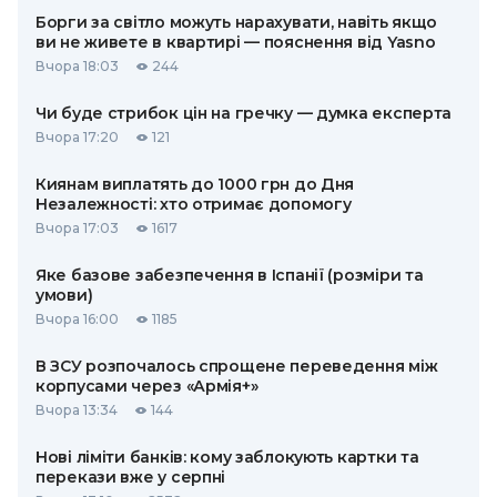
Борги за світло можуть нарахувати, навіть якщо
ви не живете в квартирі — пояснення від Yasno
Вчора 18:03
244
Чи буде стрибок цін на гречку — думка експерта
Вчора 17:20
121
Киянам виплатять до 1000 грн до Дня
Незалежності: хто отримає допомогу
Вчора 17:03
1617
Яке базове забезпечення в Іспанії (розміри та
умови)
Вчора 16:00
1185
В ЗСУ розпочалось спрощене переведення між
корпусами через «Армія+»
Вчора 13:34
144
Нові ліміти банків: кому заблокують картки та
перекази вже у серпні