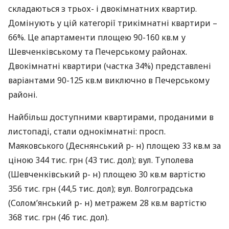
складаються з трьох- і двокімнатних квартир.
Домінують у цій категорії трикімнатні квартири –
66%. Це апартаменти площею 90-160 кв.м у
Шевченківському та Печерському районах.
Двокімнатні квартири (частка 34%) представлені
варіантами 90-125 кв.м виключно в Печерському
районі.
Найбільш доступними квартирами, проданими в
листопаді, стали однокімнатні: просп.
Маяковського (Деснянський р- н) площею 33 кв.м за
ціною 344 тис. грн (43 тис. дол); вул. Туполева
(Шевченківський р- н) площею 30 кв.м вартістю
356 тис. грн (44,5 тис. дол); вул. Волгоградська
(Солом’янський р- н) метражем 28 кв.м вартістю
368 тис. грн (46 тис. дол).