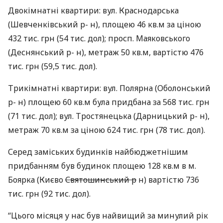
Двокімнатні квартири: вул. Краснодарська
(Шевченківський р- н), площею 46 кв.м за ціною
432 тис. грн (54 тис. дол); просп. Маяковського
(Деснянський р- н), метраж 50 кв.м, вартістю 476
тис. грн (59,5 тис. дол).
Трикімнатні квартири: вул. Полярна (Оболонський
р- н) площею 60 кв.м була придбана за 568 тис. грн
(71 тис. дол); вул. Тростянецька (Дарницький р- н),
метраж 70 кв.м за ціною 624 тис. грн (78 тис. дол).
Серед заміських будинків найбюджетнішим
придбанням був будинок площею 128 кв.м в м.
Боярка (Києво
Святошинський р
н) вартістю 736
тис. грн (92 тис. дол).
“Цього місяця у нас був найвищий за минулий рік