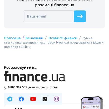
розсилці finance.ua
Ваш email
/
/
/
Finance.ua
Всі новини
Особисті фінанси
Сумна
статистика: швидкісні експреси Hyundai продовжують їздити
напівпорожніми
Розраховуйте на
0 800 307 555
дзвінки безкоштовні