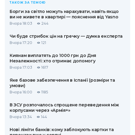
ТАКОЖ ЗА ТЕМОЮ
Борги за світло можуть нарахувати, навіть якщо
ви не живете в квартирі — пояснення від Yasno
Вчора 18:03
244
Чи буде стрибок цін на гречку — думка експерта
Вчора 17:20
121
Киянам виплатять до 1000 грн до Дня
Незалежності: хто отримає допомогу
Вчора 17:03
1617
Яке базове забезпечення в Іспанії (розміри та
умови)
Вчора 16:00
1185
В ЗСУ розпочалось спрощене переведення між
корпусами через «Армія+»
Вчора 13:34
144
Нові ліміти банків: кому заблокують картки та