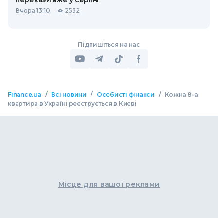
перекази вже у серпні
Вчора 13:10
2532
Підпишіться на нас
/
/
/
Finance.ua
Всі новини
Особисті фінанси
Кожна 8-а
квартира в Україні реєструється в Києві
Місце для вашої реклами