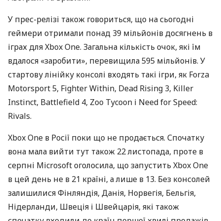
У прес-релізі також говориться, що на сьогодні
геймери отримали понад 39 мільйонів досягнень в
іграх для Xbox One. Загальна кількість очок, які їм
вдалося «заробити», перевищила 595 мільйонів. У
стартову лінійку консолі входять такі ігри, як Forza
Motorsport 5, Fighter Within, Dead Rising 3, Killer
Instinct, Battlefield 4, Zoo Tycoon і Need for Speed​​:
Rivals.
Xbox One в Росії поки що не продається. Спочатку
вона мала вийти тут також 22 листопада, проте в
серпні Microsoft оголосила, що запустить Xbox One
в цей день не в 21 країні, а лише в 13. Без консолей
залишилися Фінляндія, Данія, Норвегія, Бельгія,
Нідерланди, Швеція і Швейцарія, які також
спочатку входили до країн першої хвилі продажів.