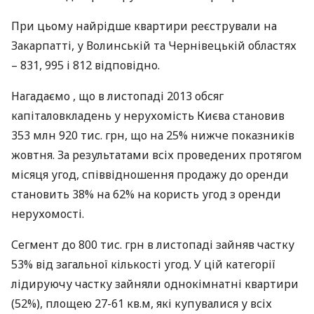
При цьому найрідше квартири реєстрували на
Закарпатті, у Волинській та Чернівецькій областях
– 831, 995 і 812 відповідно.
Нагадаємо , що в листопаді 2013 обсяг
капіталовкладень у нерухомість Києва становив
353 млн 920 тис. грн, що на 25% нижче показників
жовтня. За результатами всіх проведених протягом
місяця угод, співвідношення продажу до оренди
становить 38% на 62% на користь угод з оренди
нерухомості.
Сегмент до 800 тис. грн в листопаді зайняв частку
53% від загальної кількості угод. У цій категорії
лідируючу частку зайняли однокімнатні квартири
(52%), площею 27-61 кв.м, які купувалися у всіх