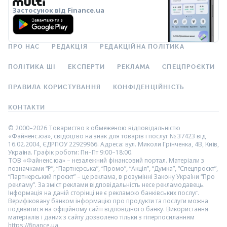
Застосунок від Finance.ua
ПРО НАС
РЕДАКЦІЯ
РЕДАКЦІЙНА ПОЛІТИКА
ПОЛІТИКА ШІ
ЕКСПЕРТИ
РЕКЛАМА
СПЕЦПРОЄКТИ
ПРАВИЛА КОРИСТУВАННЯ
КОНФІДЕНЦІЙНІСТЬ
КОНТАКТИ
© 2000–2026 Товариство з обмеженою відповідальністю
«Файненс.юа», свідоцтво на знак для товарів і послуг № 37423 від
16.02.2004, ЄДРПОУ 22929966. Адреса: вул. Миколи Грінченка, 4В, Київ,
Україна. Графік роботи: Пн–Пт 9:00–18:00.
ТОВ «Файненс.юа» – незалежний фінансовий портал. Матеріали з
позначками “Р”, “Партнерська”, “Промо”, “Акція”, “Думка”, “Спецпроєкт”,
“Партнерський проєкт” – це реклама, в розумінні Закону України “Про
рекламу”. За зміст реклами відповідальність несе рекламодавець.
Інформація на даній сторінці не є рекламою банківських послуг.
Верифіковану банком інформацію про продукти та послуги можна
подивитися на офіційному сайті відповідного банку. Використання
матеріалів і даних з сайту дозволено тільки з гіперпосиланням
https://finance.ua.