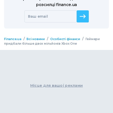
розсилці finance.ua
Ваш email
/
/
/
Finance.ua
Всі новини
Особисті фінанси
Геймери
придбали більше двох мільйонів Xbox One
Місце для вашої реклами