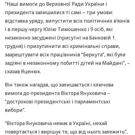
“Наші вимоги до Верховної Ради України і
президента залишилися ті самі – три умови:
відставка уряду, випустити всіх політичних в’язнів
і в першу чергу Юлію Тимошенко і 9 осіб, які
незаконно засуджені (присутні на Банковій 1
грудня) і призупинити всі кримінальні справи,
заарештувати всіх працівників “Беркута”, які були
задіяні в незаконному побитті дітей на Майдані”, –
сказав Яценюк.
Він також нагадав, що залишається і ключова
вимога до президента Віктора Януковича –
“дострокові президентські і парламентські
вибори”.
“Віктора Януковича немає в Україні, нехай
повертається і вирішує те, що від нього залежить”,