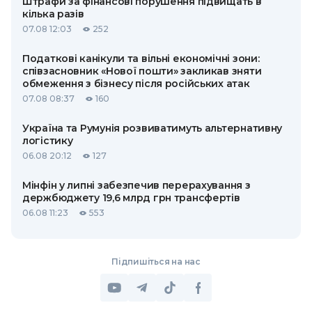
Штрафи за фінансові порушення підвищать в
кілька разів
07.08 12:03
252
Податкові канікули та вільні економічні зони:
співзасновник «Нової пошти» закликав зняти
обмеження з бізнесу після російських атак
07.08 08:37
160
Україна та Румунія розвиватимуть альтернативну
логістику
06.08 20:12
127
Мінфін у липні забезпечив перерахування з
держбюджету 19,6 млрд грн трансфертів
06.08 11:23
553
Підпишіться на нас