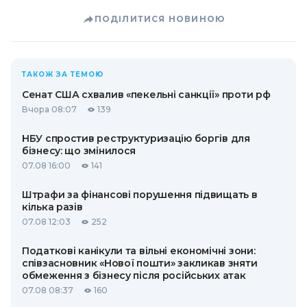
ПОДІЛИТИСЯ НОВИНОЮ
ТАКОЖ ЗА ТЕМОЮ
Сенат США схвалив «пекельні санкції» проти рф
Вчора 08:07
139
НБУ спростив реструктуризацію боргів для
бізнесу: що змінилося
07.08 16:00
141
Штрафи за фінансові порушення підвищать в
кілька разів
07.08 12:03
252
Податкові канікули та вільні економічні зони:
співзасновник «Нової пошти» закликав зняти
обмеження з бізнесу після російських атак
07.08 08:37
160