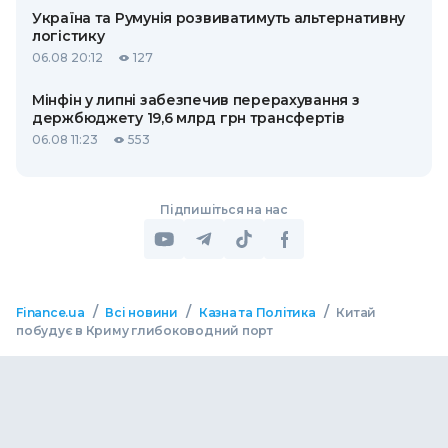
Україна та Румунія розвиватимуть альтернативну
логістику
06.08 20:12
127
Мінфін у липні забезпечив перерахування з
держбюджету 19,6 млрд грн трансфертів
06.08 11:23
553
Підпишіться на нас
/
/
/
Finance.ua
Всі новини
Казна та Політика
Китай
побудує в Криму глибоководний порт